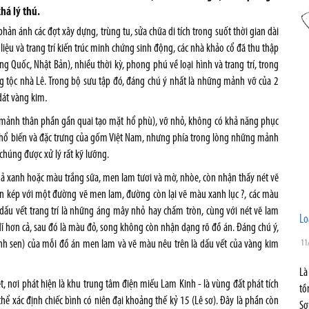
há lý thú.
ản ánh các đợt xây dựng, trùng tu, sửa chữa di tích trong suốt thời gian dài
t liệu và trang trí kiến trúc minh chứng sinh động, các nhà khảo cổ đã thu thập
g Quốc, Nhật Bản), nhiều thời kỳ, phong phú về loại hình và trang trí, trong
 tộc nhà Lê. Trong bộ sưu tập đó, đáng chú ý nhất là những mảnh vỡ của 2
 dát vàng kim
.
 mảnh thân phần gần quai tạo mặt hổ phù), vỡ nhỏ, không có khả năng phục
 phổ biến và đặc trưng của gốm Việt Nam, nhưng phía trong lòng những mảnh
úng đư­ợc xử lý rất kỹ lưỡng.
ả xanh hoặc màu trắng sữa, men lam t­ươi và mờ, nhòe, còn nhận thấy nét vẽ
sen kép với một đ­ường vẽ men lam, đường còn lại vẽ màu xanh lục ?, các màu
 dấu vết trang trí là những áng mây nhỏ hay chấm tròn, cùng với nét vẽ lam
Lo
dĩ hơn cả, sau đó là màu đỏ, song không còn nhận dạng rõ đồ án. Đáng chú ý,
ánh sen) của mỗi đồ án men lam và vẽ màu nêu trên là dấu vết của vàng kim
11
Là
t, nơi phát hiện là khu trung tâm điện miếu Lam Kinh - là vùng đất phát tích
tồ
 thể xác định chiếc bình có niên đại khoảng thế kỷ 15 (Lê sơ). Đây là phần còn
Sơ