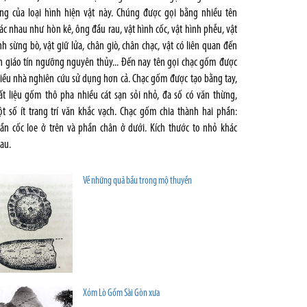
ng của loại hình hiện vật này. Chúng được gọi bằng nhiều tên
ác nhau như hòn kê, ông đầu rau, vật hình cốc, vật hình phễu, vật
nh sừng bò, vật giữ lửa, chân giò, chân chạc, vật có liên quan đến
n giáo tín ngưỡng nguyên thủy... Đến nay tên gọi chạc gốm được
iều nhà nghiên cứu sử dụng hơn cả. Chạc gốm được tạo bằng tay,
ất liệu gốm thô pha nhiều cát sạn sỏi nhỏ, đa số có văn thừng,
t số ít trang trí văn khắc vạch. Chạc gốm chia thành hai phần:
ần cốc loe ở trên và phần chân ở dưới. Kích thước to nhỏ khác
au.
Về những quả bầu trong mộ thuyền
Xóm Lò Gốm Sài Gòn xưa