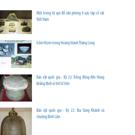
Một trong tứ quí đồ văn phòng ở sưu tập cổ vật
Việt Nam
Gốm Hizen trong Hoàng thành Thăng Long
Bảo vật quốc gia - Kỳ 23: Trống đồng đền Hùng
khẳng định vị thế tổ tiên
Bảo vật quốc gia - Kỳ 22: Bia Sùng Khánh và
chuông Bình Lâm