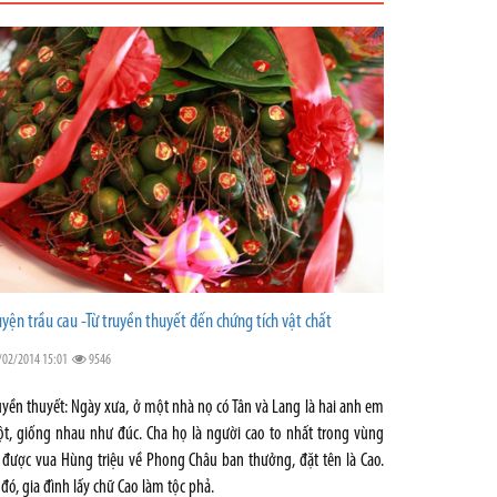
uyện trầu cau -Từ truyền thuyết đến chứng tích vật chất
/02/2014 15:01
9546
uyền thuyết: Ngày xưa, ở một nhà nọ có Tân và Lang là hai anh em
ột, giống nhau như đúc. Cha họ là người cao to nhất trong vùng
 được vua Hùng triệu về Phong Châu ban thưởng, đặt tên là Cao.
 đó, gia đình lấy chữ Cao làm tộc phả.