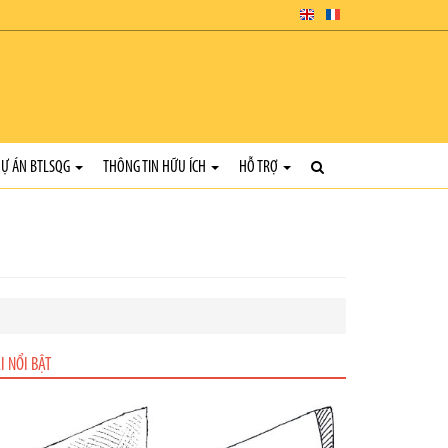
Ự ÁN BTLSQG
THÔNG TIN HỮU ÍCH
HỖ TRỢ
I NỔI BẬT