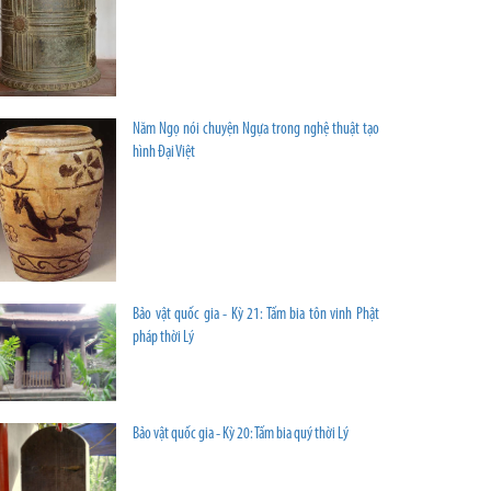
Năm Ngọ nói chuyện Ngựa trong nghệ thuật tạo
hình Đại Việt
Bảo vật quốc gia - Kỳ 21: Tấm bia tôn vinh Phật
pháp thời Lý
Bảo vật quốc gia - Kỳ 20: Tấm bia quý thời Lý