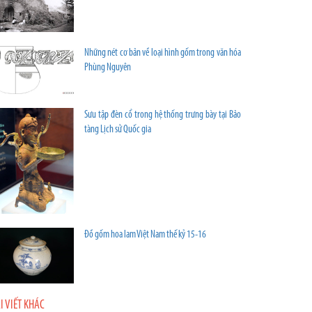
Những nét cơ bản về loại hình gốm trong văn hóa
Phùng Nguyên
Sưu tập đèn cổ trong hệ thống trưng bày tại Bảo
tàng Lịch sử Quốc gia
Đồ gốm hoa lam Việt Nam thế kỷ 15-16
I VIẾT KHÁC