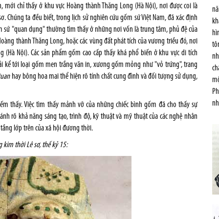
ích, mới chỉ thấy ở khu vực Hoàng thành Thăng Long (Hà Nội), nơi được coi là
nă
sơ
.
Chúng ta đều biết, trong lịch sử nghiên cứu gốm sứ Việt Nam, đã xác định
kh
 sứ "quan dụng" th­ường tìm thấy ở những nơi vốn là trung tâm, phủ đệ của
hì
Hoàng thành Thăng Long, hoặc các vùng đất phát tích của v­ương triều đó, nơi
tô
ong (Hà Nội). Các sản phẩm gốm cao cấp thấy khá phổ biến ở khu vực di tích
nh
 kể tới loại gốm men trắng văn in, x­ương gốm mỏng nh­ư "vỏ trứng", trang
ch
Quan
hay bông hoa mai thể hiện rõ tính chất cung đình và đối tư­ợng sử dụng,
mộ
Ph
nh
hiếm thấy. Việc tìm thấy mảnh vỡ của những chiếc bình gốm đã cho thấy sự
h rõ khả năng sáng tạo, trình độ, kỹ thuật và mỹ thuật của các nghệ nhân
 tầng lớp trên của xã hội đương thời.
kim thời Lê sơ, thế kỷ 15: