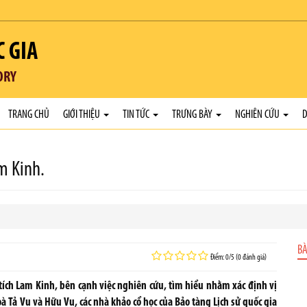
C GIA
ORY
TRANG CHỦ
GIỚI THIỆU
TIN TỨC
TRƯNG BÀY
NGHIÊN CỨU
D
m Kinh.
BÀ
Điểm: 0/5 (0 đánh giá)
 tích Lam Kinh, bên cạnh việc nghiên cứu, tìm hiểu nhằm xác định vị
toà Tả Vu và Hữu Vu, các nhà khảo cổ học của Bảo tàng Lịch sử quốc gia