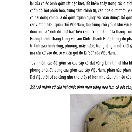
lại của chiếc bình gốm rất đặc biệt, rất hiếm thấy trong các di t
chốn đô hội phồn hoa, trung tâm chính trị, văn hoá d­ưới thời Lê 
có hai dòng chính, là đồ gốm "quan dụng" và "dân dụng". Đồ gốm
các v­ương triều quân chủ Việt Nam, tập trung chủ yếu ở khu vực 
đ­ược coi là “kinh đô thứ hai” bên cạnh "chính kinh" là Thăng L
Hoàng thành Thăng Long và Lam Kinh (Thanh Hoá), trong đó phải
trí tinh xảo hình rồng, ph­ượng, mây n­ước, trong lòng in nổi chữ
mà căn cứ vào đó, có ý kiến gọi đó là "sứ" của Việt Nam.
Tuy nhiên, các đồ gốm sứ cao cấp có dát vàng kim thì lại khá 
phong phú, đa dạng của gốm cao cấp Việt Nam, phần nào phản án
Đại Việt thời Lê sơ cũng như cho thấy rõ hơn nhu cầu, thị hiếu của
Một số mảnh vỡ của hai chiếc bình men trắng hoa lam có dát vàng 