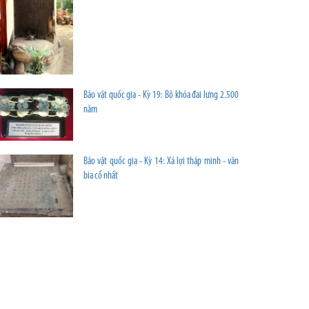
Bảo vật quốc gia - Kỳ 19: Bộ khóa đai lưng 2.500
năm
Bảo vật quốc gia - Kỳ 14: Xá lợi tháp minh - văn
bia cổ nhất