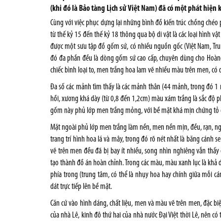
(khi đó là Bảo tàng Lịch sử Việt Nam) đã có một phát hiện k
Cùng với việc phục dựng lại những bình đồ kiến trúc chồng chéo ph
từ thế kỷ 15 đến thế kỷ 18 thông qua bộ di vật là các loại hình vậ
đ­ược một s­ưu tập đồ gốm sứ, có nhiều nguồn gốc (Việt Nam, Trun
đó đa phần đều là dòng gốm sứ cao cấp, chuyên dùng cho Hoàng
chiếc bình loại to, men trắng hoa lam vẽ nhiều màu trên men, có
Đa số các mảnh tìm thấy là các mảnh thân (44 mảnh, trong đó 1
hồi, xư­ơng khá dày (từ 0,8 đến 1,2cm) màu xám trắng là sắc độ
gốm này phủ lớp men trắng mỏng, với bề mặt khá mịn chứng tỏ ch
Mặt ngoài phủ lớp men trắng làm nền, men nền mịn, đều, rạn, ng
trang trí hình hoa lá và mây, trong đó rõ nét nhất là băng cánh 
vẽ trên men đều đã bị bay ít nhiều, song nhìn nghiêng vẫn thấy
tạo thành đồ án hoàn chỉnh. Trong các màu, màu xanh lục là khả 
phía trong (trung tâm, có thể là nhụy hoa hay chính giữa mỗi c
dát trực tiếp lên bề mặt.
Căn cứ vào hình dáng, chất liệu, men và màu vẽ trên men, đặc biệ
của nhà Lê, kinh đô thứ hai của nhà nư­ớc Đại Việt thời Lê, nên có