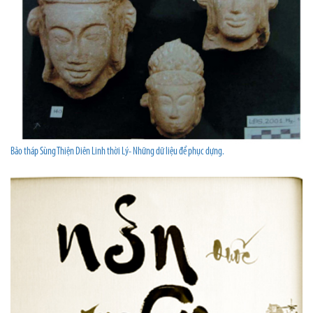
Bảo tháp Sùng Thiện Diên Linh thời Lý- Những dữ liệu để phục dựng.