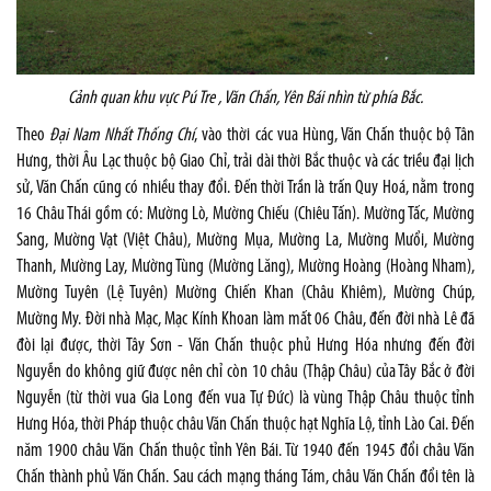
Cảnh quan khu vực Pú Tre , Văn Chấn, Yên Bái nhìn từ phía Bắc.
Theo
Đại Nam Nhất Thống Chí
, vào thời các vua Hùng, Văn Chấn thuộc bộ Tân
Hưng, thời Âu Lạc thuộc bộ Giao Chỉ, trải dài thời Bắc thuộc và các triều đại lịch
sử, Văn Chấn cũng có nhiều thay đổi. Đến thời Trần là trấn Quy Hoá, nằm trong
16 Châu Thái gồm có: Mường Lò, Mường Chiếu (Chiêu Tấn). Mường Tấc, Mường
Sang, Mường Vạt (Việt Châu), Mường Mụa, Mường La, Mường Mưổi, Mường
Thanh, Mường Lay, Mường Tùng (Mường Lăng), Mường Hoàng (Hoàng Nham),
Mường Tuyên (Lệ Tuyên) Mường Chiến Khan (Châu Khiêm), Mường Chúp,
Mường My. Đời nhà Mạc, Mạc Kính Khoan làm mất 06 Châu, đến đời nhà Lê đã
đòi lại được, thời Tây Sơn - Văn Chấn thuộc phủ Hưng Hóa nhưng đến đời
Nguyễn do không giữ được nên chỉ còn 10 châu (Thập Châu) của Tây Bắc ở đời
Nguyễn (từ thời vua Gia Long đến vua Tự Đức) là vùng Thập Châu thuộc tỉnh
Hưng Hóa, thời Pháp thuộc châu Văn Chấn thuộc hạt Nghĩa Lộ, tỉnh Lào Cai. Đến
năm 1900 châu Văn Chấn thuộc tỉnh Yên Bái. Từ 1940 đến 1945 đổi châu Văn
Chấn thành phủ Văn Chấn. Sau cách mạng tháng Tám, châu Văn Chấn đổi tên là