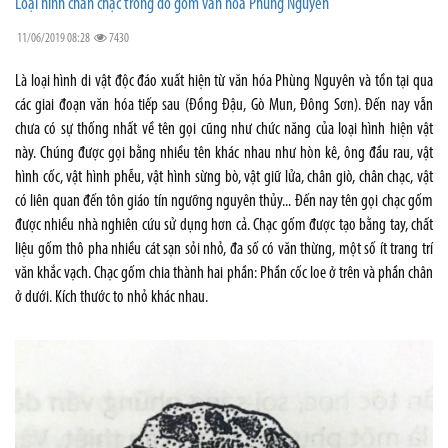
Loại hình chân chạc trong đồ gốm văn hóa Phùng Nguyên
11/06/2019 08:28
7430
Là loại hình di vật độc đáo xuất hiện từ văn hóa Phùng Nguyên và tồn tại qua
các giai đoạn văn hóa tiếp sau (Đồng Đậu, Gò Mun, Đông Sơn). Đến nay vẫn
chưa có sự thống nhất về tên gọi cũng như chức năng của loại hình hiện vật
này. Chúng được gọi bằng nhiều tên khác nhau như hòn kê, ông đầu rau, vật
hình cốc, vật hình phễu, vật hình sừng bò, vật giữ lửa, chân giò, chân chạc, vật
có liên quan đến tôn giáo tín ngưỡng nguyên thủy... Đến nay tên gọi chạc gốm
được nhiều nhà nghiên cứu sử dụng hơn cả. Chạc gốm được tạo bằng tay, chất
liệu gốm thô pha nhiều cát sạn sỏi nhỏ, đa số có văn thừng, một số ít trang trí
văn khắc vạch. Chạc gốm chia thành hai phần: Phần cốc loe ở trên và phần chân
ở dưới. Kích thước to nhỏ khác nhau.