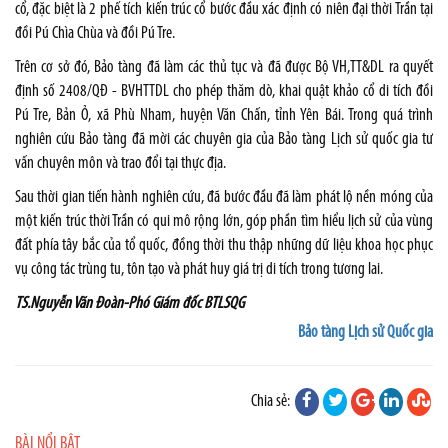
cổ, đặc biệt là 2 phế tích kiến trúc cổ bước đầu xác định có niên đại thời Trần tại
đồi Pú Chìa Chùa và đồi Pú Tre.
Trên cơ sở đó, Bảo tàng đã làm các thủ tục và đã được Bộ VH,TT&DL ra quyết
định số 2408/QĐ - BVHTTDL cho phép thăm dò, khai quật khảo cổ di tích đồi
Pú Tre, Bản Ỏ, xã Phù Nham, huyện Văn Chấn, tỉnh Yên Bái. Trong quá trình
nghiên cứu Bảo tàng đã mời các chuyên gia của Bảo tàng Lịch sử quốc gia tư
vấn chuyên môn và trao đổi tại thực địa.
Sau thời gian tiến hành nghiên cứu, đã bước đầu đã làm phát lộ nền móng của
một kiến trúc thời Trần có qui mô rộng lớn, góp phần tìm hiểu lịch sử của vùng
đất phía tây bắc của tổ quốc, đồng thời thu thập những dữ liệu khoa học phục
vụ công tác trùng tu, tôn tạo và phát huy giá trị di tích trong tương lai.
TS.Nguyễn Văn Đoàn-Phó Giám đốc BTLSQG
Bảo tàng Lịch sử Quốc gia
Chia sẻ:
BÀI NỔI BẬT