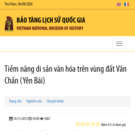
Thứ Năm, 06/08/2026
BẢO TÀNG LỊCH SỬ QUỐC GIA
VIETNAM NATIONAL MUSEUM OF HISTORY
Toggle
navigatio
Tiềm năng di sản văn hóa trên vùng đất Văn
Chấn (Yên Bái)
Trang chủ
Nghiên cứu
Chuyên khảo
14/11/2013
10:09
5867
Điểm: 0/5 (0 đánh giá)