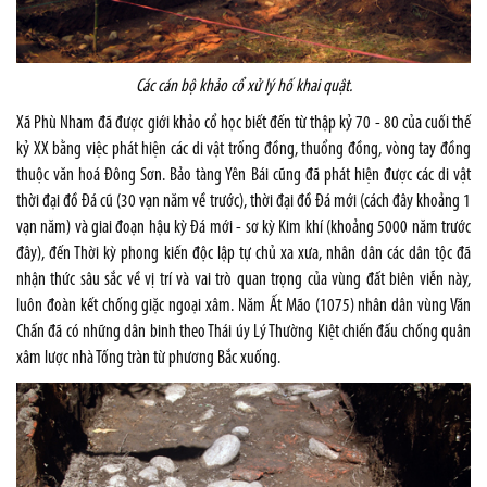
Các cán bộ khảo cổ xử lý hố khai quật.
Xã Phù Nham đã được giới khảo cổ học biết đến từ thập kỷ 70 - 80 của cuối thế
kỷ XX bằng việc phát hiện các di vật trống đồng, thuổng đồng, vòng tay đồng
thuộc văn hoá Đông Sơn. Bảo tàng Yên Bái cũng đã phát hiện được các di vật
thời đại đồ Đá cũ (30 vạn năm về trước), thời đại đồ Đá mới (cách đây khoảng 1
vạn năm) và giai đoạn hậu kỳ Đá mới - sơ kỳ Kim khí (khoảng 5000 năm trước
đây), đến Thời kỳ phong kiến độc lập tự chủ xa xưa, nhân dân các dân tộc đã
nhận thức sâu sắc về vị trí và vai trò quan trọng của vùng đất biên viễn này,
luôn đoàn kết chống giặc ngoại xâm. Năm Ất Mão (1075) nhân dân vùng Văn
Chấn đã có những dân binh theo Thái úy Lý Thường Kiệt chiến đấu chống quân
xâm lược nhà Tống tràn từ phương Bắc xuống.