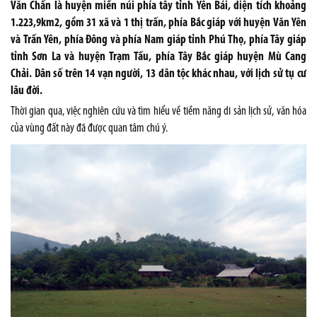
Văn Chấn là huyện miền núi phía tây tỉnh Yên Bái, diện tích khoảng
1.223,9km2, gồm 31 xã và 1 thị trấn, phía Bắc giáp với huyện Văn Yên
và Trấn Yên, phía Đông và phía Nam giáp tỉnh Phú Thọ, phía Tây giáp
tỉnh Sơn La và huyện Trạm Tấu, phía Tây Bắc giáp huyện Mù Cang
Chải. Dân số trên 14 vạn người, 13 dân tộc khác nhau, với lịch sử tụ cư
lâu đời.
Thời gian qua, việc nghiên cứu và tìm hiểu về tiềm năng di sản lịch sử, văn hóa
của vùng đất này đã được quan tâm chú ý.