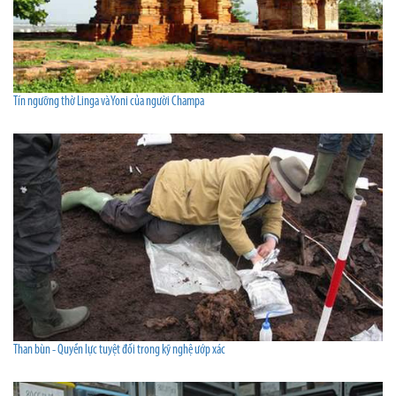
Tín ngưỡng thờ Linga và Yoni của người Champa
Than bùn - Quyền lực tuyệt đối trong kỹ nghệ ướp xác