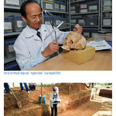
Hé lộ bí thuật ướp xác “ngàn năm” của người Việt