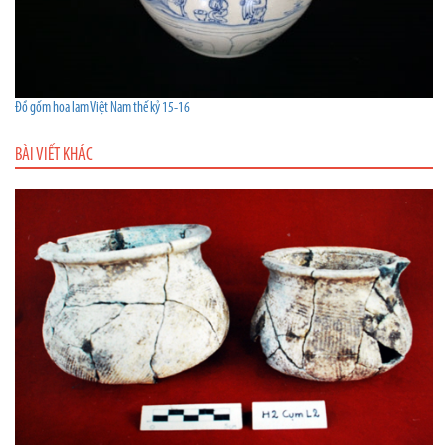
Đồ gốm hoa lam Việt Nam thế kỷ 15-16
BÀI VIẾT KHÁC