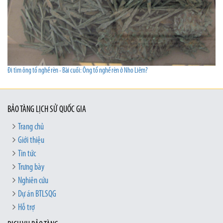
Đi tìm ông tổ nghề rèn - Bài cuối: Ông tổ nghề rèn ở Nho Liêm?
BẢO TÀNG LỊCH SỬ QUỐC GIA
Trang chủ
Giới thiệu
Tin tức
Trưng bày
Nghiên cứu
Dự án BTLSQG
Hỗ trợ