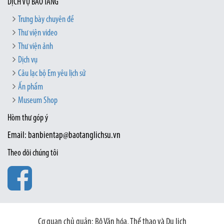
DỊCH VỤ BẢO TÀNG
Trưng bày chuyên đề
Thư viện video
Thư viện ảnh
Dịch vụ
Câu lạc bộ Em yêu lịch sử
Ấn phẩm
Museum Shop
Hòm thư góp ý
Email: banbientap@baotanglichsu.vn
Theo dõi chúng tôi
Cơ quan chủ quản: Bộ Văn hóa, Thể thao và Du lịch