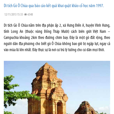
Di tích Gò Ô Chùa qua báo cáo kết quả khai quật khảo cổ học năm 1997.
12/11/2013 15:33
6548
Di tích Gò Ô Chùa nằm trên địa phận ấp 2, xã Hưng Điền A, huyện Vĩnh Hưng,
tỉnh Long An (thuộc vùng Đồng Tháp Mười) cách biên giới Việt Nam –
Campuchia khoảng 2km theo đường chim bay. Đây là một gò đất rộng, theo
người dân địa phương cho biết gò Ô Chùa không bao giờ bị ngập lụt, ngay cả
vào mùa lũ lớn nhất. Đây thực sự là nơi cư trú lý tưởng cho cư dân mọi thời.