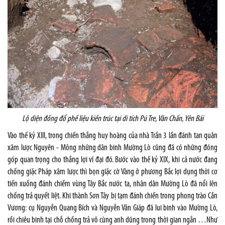
Lộ diện đống đổ phế liệu kiến trúc tại di tích Pú Tre, Văn Chấn, Yên Bái
Vào thế kỷ XIII, trong chiến thắng huy hoàng của nhà Trần 3 lần đánh tan quân
xâm lược Nguyên - Mông những dân binh Mường Lò cũng đã có những đóng
góp quan trọng cho thắng lợi vĩ đại đó. Bước vào thế kỷ XIX, khi cả nước đang
chống giặc Pháp xâm lược thì bọn giặc cờ Vàng ở phương Bắc lợi dụng thời cơ
tiến xuống đánh chiếm vùng Tây Bắc nước ta, nhân dân Mường Lò đã nổi lên
chống trả quyết liệt. Khi thành Sơn Tây bị tạm đánh chiến trong phong trào Cần
Vương: cụ Nguyễn Quang Bích và Nguyễn Văn Giáp đã lui binh vào Mường Lò,
rồi chiêu binh tại chỗ chống trả vô cùng anh dũng trong thời gian ngắn …Như