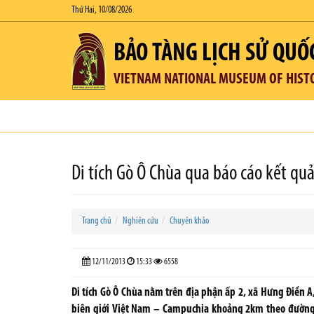
Thứ Hai, 10/08/2026
BẢO TÀNG LỊCH SỬ QUỐ
VIETNAM NATIONAL MUSEUM OF HIST
Di tích Gò Ô Chùa qua báo cáo kết qu
Trang chủ
Nghiên cứu
Chuyên khảo
12/11/2013
15:33
6558
Di tích Gò Ô Chùa nằm trên địa phận ấp 2, xã Hưng Điền 
biên giới Việt Nam – Campuchia khoảng 2km theo đường 