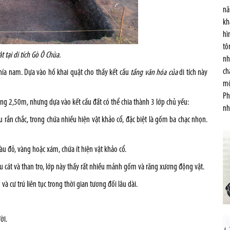
nă
kh
hì
tô
t tại di tích Gò Ô Chùa.
nh
ch
phía nam. Dựa vào hố khai quật cho thấy kết cấu
tầng văn hóa của
di tích này
mộ
Ph
 2,50m, nhưng dựa vào kết cấu đất có thể chia thành 3 lớp chủ yếu:
nh
 rắn chắc, trong chứa nhiều hiện vật khảo cổ, đặc biệt là gốm ba chạc nhọn.
 đỏ, vàng hoặc xám, chứa ít hiện vật khảo cổ.
ều cát và than tro, lớp này thấy rất nhiều mảnh gốm và răng xương động vật.
à cư trú liên tục trong thời gian tương đối lâu dài.
ời.