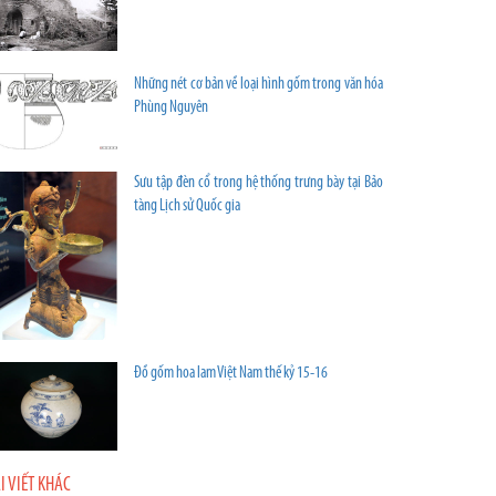
Những nét cơ bản về loại hình gốm trong văn hóa
Phùng Nguyên
Sưu tập đèn cổ trong hệ thống trưng bày tại Bảo
tàng Lịch sử Quốc gia
Đồ gốm hoa lam Việt Nam thế kỷ 15-16
I VIẾT KHÁC