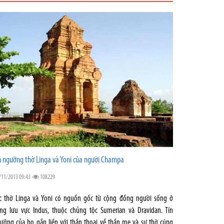
n ngưỡng thờ Linga và Yoni của người Champa
/11/2013 09:43
108229
c thờ Linga và Yoni có nguồn gốc từ cộng đồng người sống ở
ng lưu vực Indus, thuộc chủng tộc Sumerian và Dravidan. Tín
ưỡng của họ gắn liền với thần thoại về thần mẹ và sự thờ cúng