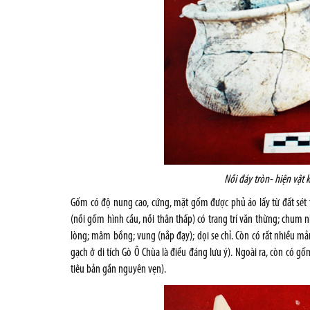
Nồi đáy tròn- hiện vật k
Gốm có độ nung cao, cứng, mặt gốm được phủ áo lấy từ đất sét t
(nồi gốm hình cầu, nồi thân thấp) có trang trí văn thừng; chum nh
lòng; mâm bồng; vung (nắp đạy); dọi se chỉ. Còn có rất nhiều
gạch ở di tích Gò Ô Chùa là điều đáng lưu ý). Ngoài ra, còn có 
tiêu bản gần nguyên vẹn).