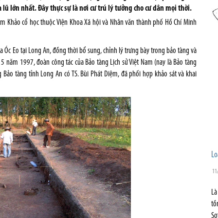
lũ lớn nhất. Đây thực sự là nơi cư trú lý tưởng cho cư dân mọi thời.
tâm Khảo cổ học thuộc Viện Khoa Xã hội và Nhân văn thành phố Hồ Chí Minh
 Óc Eo tại Long An, đồng thời bổ sung, chỉnh lý trưng bày trong bảo tàng và
g 5 năm 1997, đoàn công tác của Bảo tàng Lịch sử Việt Nam (nay là Bảo tàng
 Bảo tàng tỉnh Long An có TS. Bùi Phát Diệm, đã phối hợp khảo sát và khai
Lo
11
Là
tồ
Sơ