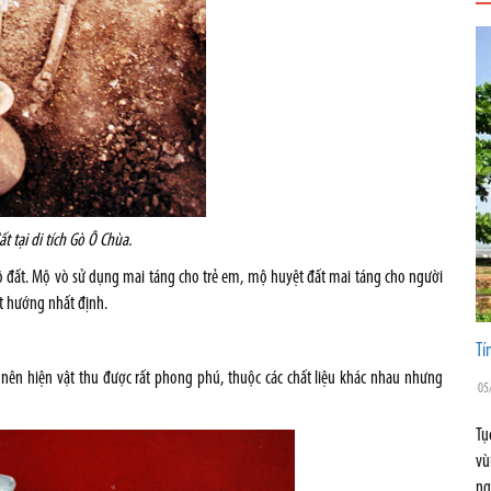
t tại di tích Gò Ô Chùa.
ộ đất. Mộ vò sử dụng mai táng cho trẻ em, mộ huyệt đất mai táng cho người
ột hướng nhất định.
Tí
ng nên hiện vật thu được rất phong phú, thuộc các chất liệu khác nhau nhưng
05
Tụ
vù
ng