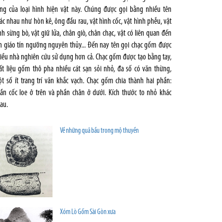
ng của loại hình hiện vật này. Chúng được gọi bằng nhiều tên
ác nhau như hòn kê, ông đầu rau, vật hình cốc, vật hình phễu, vật
nh sừng bò, vật giữ lửa, chân giò, chân chạc, vật có liên quan đến
n giáo tín ngưỡng nguyên thủy... Đến nay tên gọi chạc gốm được
iều nhà nghiên cứu sử dụng hơn cả. Chạc gốm được tạo bằng tay,
ất liệu gốm thô pha nhiều cát sạn sỏi nhỏ, đa số có văn thừng,
t số ít trang trí văn khắc vạch. Chạc gốm chia thành hai phần:
ần cốc loe ở trên và phần chân ở dưới. Kích thước to nhỏ khác
au.
Về những quả bầu trong mộ thuyền
Xóm Lò Gốm Sài Gòn xưa