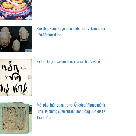
Bảo tháp Sùng Thiện Diên Linh thời Lý- Những dữ
liệu để phục dựng.
Sự thất truyền và đồng hóa của văn hóa Việt cổ
Một phát hiện quan trọng: Ấn đồng “Phụng mệnh
Bình Hải tướng quân chi ấn” Thời Hồng Đức vua Lê
Thánh Tông