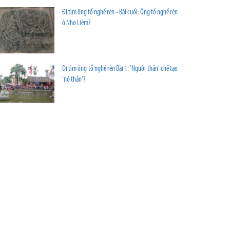
Đi tìm ông tổ nghề rèn - Bài cuối: Ông tổ nghề rèn
ở Nho Liêm?
Đi tìm ông tổ nghề rèn Bài 1: 'Người thần' chế tạo
'nỏ thần'?