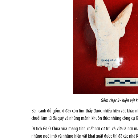
Gốm chạc 3- hiện vật kh
Bên cạnh đồ gốm, ở đây còn tìm thấy được nhiều hiện vật khác nh
chuỗi làm từ đá quý và những mảnh khuôn đúc; những công cụ l
Di tích Gò Ô Chùa vừa mang tính chất nơi cư trú và vừa là nơi m
những ngôi mộ và những hiện vật khai quật được thì đã các nhà 