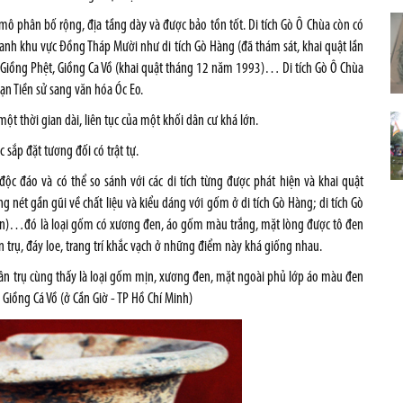
ô phân bố rộng, địa tầng dày và được bảo tồn tốt. Di tích Gò Ô Chùa còn có
uanh khu vực Đồng Tháp Mười như di tích Gò Hàng (đã thám sát, khai quật lần
 Giồng Phệt, Giồng Ca Vồ (khai quật tháng 12 năm 1993)… Di tích Gò Ô Chùa
oạn Tiền sử sang văn hóa Óc Eo.
ột thời gian dài, liên tục của một khối dân cư khá lớn.
sắp đặt tương đối có trật tự.
c đáo và có thể so sánh với các di tích từng được phát hiện và khai quật
nét gần gũi về chất liệu và kiểu dáng với gốm ở di tích Gò Hàng; di tích Gò
 An)…đó là loại gốm có xương đen, áo gốm màu trắng, mặt lòng được tô đen
 trụ, đáy loe, trang trí khắc vạch ở những điểm này khá giống nhau.
hân trụ cùng thấy là loại gốm mịn, xương đen, mặt ngoài phủ lớp áo màu đen
 Giồng Cá Vồ (ở Cần Giờ - TP Hồ Chí Minh)