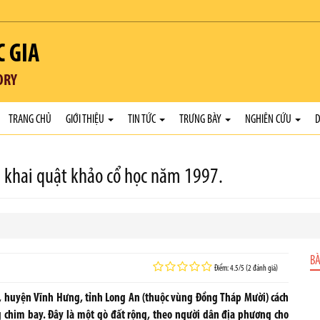
C GIA
ORY
TRANG CHỦ
GIỚI THIỆU
TIN TỨC
TRƯNG BÀY
NGHIÊN CỨU
D
ả khai quật khảo cổ học năm 1997.
BÀ
Điểm: 4.5/5 (2 đánh giá)
A, huyện Vĩnh Hưng, tỉnh Long An (thuộc vùng Đồng Tháp Mười) cách
chim bay. Đây là một gò đất rộng, theo người dân địa phương cho