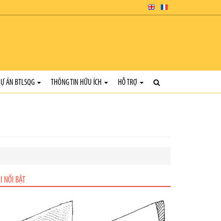
Ự ÁN BTLSQG
THÔNG TIN HỮU ÍCH
HỖ TRỢ
I NỔI BẬT