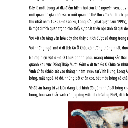
Đây là một trong số địa điểm hiếm hoi còn khá nguyên vẹn, quy m
mối quan hệ giao lưu và có mối quan hệ thế thứ với các di tích q
thứ nhất năm 1989), Gò Cao Su, Long Bửu (khai quật năm 1995),
là một di tích quan trọng cho thấy sự phát triển nội sinh từ giai đ
Với kết cấu tầng văn hóa dày cho thấy di tích được sử dụng trong m
Với những ngôi mộ ở di tích Gò Ô Chùa có hướng thống nhất, được 
Những hiện vật ở Gò Ô Chùa phong phú, mang những sắc thái độ
quanh khu vực Đồng Tháp Mười. Gốm ở di tích Gò Ô Chùa có những 
Vĩnh Châu (khảo sát vào tháng 4 năm 1986 tại Vĩnh Hưng, Long
bóng, mặt ngoài tô đỏ, những bát chân cao, bát màu hồng có chân
Về đồ án trang trí và kiểu dáng loại hình đồ gốm như bát bồng c
bóng, hoa văn khắc vạch cũng giống với di tích Giồng Phệt, di tích