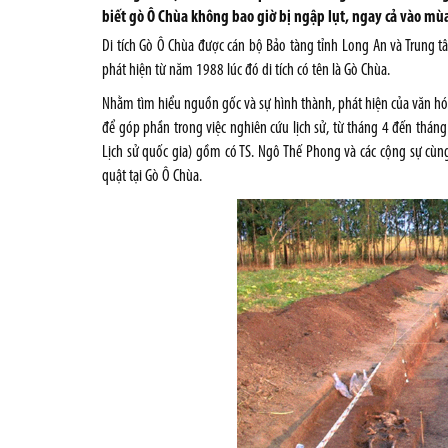
biết gò Ô Chùa không bao giờ bị ngập lụt, ngay cả vào mùa 
Di tích Gò Ô Chùa được cán bộ Bảo tàng tỉnh Long An và Trung 
phát hiện từ năm 1988 lúc đó di tích có tên là Gò Chùa.
Nhằm tìm hiểu nguồn gốc và sự hình thành, phát hiện của văn hóa
để góp phần trong việc nghiên cứu lịch sử, từ tháng 4 đến thán
Lịch sử quốc gia) gồm có TS. Ngô Thế Phong và các cộng sự cùng
quật tại Gò Ô Chùa.