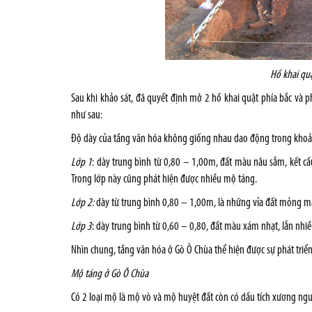
Hố khai quậ
Sau khi khảo sát, đã quyết định mở 2 hố khai quật phía bắc và 
như sau:
Độ dày của tầng văn hóa không giống nhau dao động trong khoảng
Lớp 1
: dày trung bình từ 0,80 – 1,00m, đất màu nâu sẫm, kết cấu
Trong lớp này cũng phát hiện được nhiều mộ táng.
Lớp 2:
dày từ trung bình 0,80 – 1,00m, là những vỉa đất mỏng màu
Lớp 3
: dày trung bình từ 0,60 – 0,80, đất màu xám nhạt, lẫn nhi
Nhìn chung, tầng văn hóa ở Gò Ô Chùa thể hiện được sự phát triển v
Mộ táng ở Gò Ô Chùa
Có 2 loại mộ là mộ vò và mộ huyệt đất còn có dấu tích xương ngư