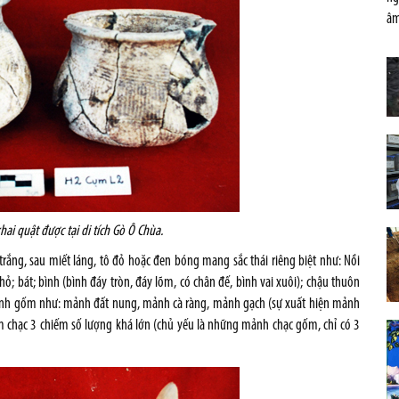
âm
hai quật được tại di tích Gò Ô Chùa.
rắng, sau miết láng, tô đỏ hoặc đen bóng mang sắc thái riêng biệt như: Nồi
ỏ; bát; bình (bình đáy tròn, đáy lõm, có chân đế, bình vai xuôi); chậu thuôn
 mảnh gốm như: mảnh đất nung, mảnh cà ràng, mảnh gạch (sự xuất hiện mảnh
gốm chạc 3 chiếm số lượng khá lớn (chủ yếu là những mảnh chạc gốm, chỉ có 3