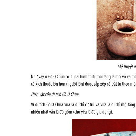
Mộ huyệt đấ
Như vậy ở Gò Ô Chùa có 2 loại hình thức mai táng là mộ vò và m
có kích thước lớn hơn (người lớn) được sắp xếp có trật tự theo m
Hiện vật của di tích Gò Ô Chùa
Vì di tích Gò Ô Chùa vừa là di chỉ cư trú và vừa là di chỉ mộ tá
nhiều nhất vẫn là đồ gốm (chủ yếu là đồ gia dụng).