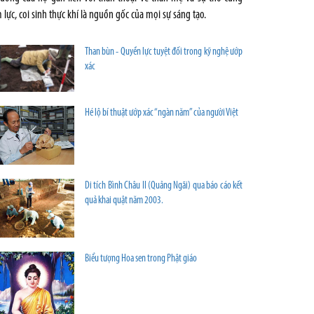
 lực, coi sinh thực khí là nguồn gốc của mọi sự sáng tạo.
Than bùn - Quyền lực tuyệt đối trong kỹ nghệ ướp
xác
Hé lộ bí thuật ướp xác “ngàn năm” của người Việt
Di tích Bình Châu II (Quảng Ngãi) qua báo cáo kết
quả khai quật năm 2003.
Biểu tượng Hoa sen trong Phật giáo