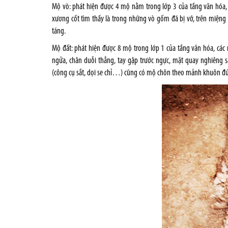
Mộ vò: phát hiện được 4 mộ nằm trong lớp 3 của tầng văn hóa,
xương cốt tìm thấy là trong những vò gốm đã bị vỡ, trên miệng
táng.
Mộ đất: phát hiện được 8 mộ trong lớp 1 của tầng văn hóa, cá
ngửa, chân duỗi thẳng, tay gập trước ngực, mặt quay nghiêng s
(công cụ sắt, dọi se chỉ…) cũng có mộ chôn theo mảnh khuôn đú