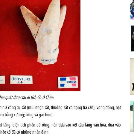
ai quật được tại di tích Gò Ô Chùa.
ư là công cụ sắt (mũi nhọn sắt, thuổng sắt có họng tra cán); vòng đồng; hạt
àm bằng xương; sừng và gạc hươu.
ai táng, diện tích phân bố rộng, nên dựa vào kết cấu tầng văn hóa, dựa vào
Khảo cổ đã có những nhận định: