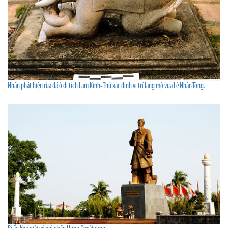
Nhân phát hiện rùa đá ở di tích Lam Kinh- Thử xác định vị trí lăng mộ vua Lê Nhân Tông.