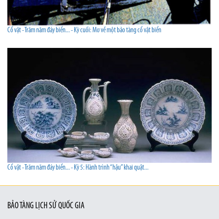
Cổ vật - Trăm năm đáy biển... - Kỳ cuối: Mơ về một bảo tàng cổ vật biển
Cổ vật - Trăm năm đáy biển... - Kỳ 5: Hành trình “hậu” khai quật...
BẢO TÀNG LỊCH SỬ QUỐC GIA