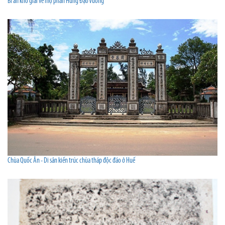
Bí ẩn khó giải về mộ phần Hưng Đạo Vương
Chùa Quốc Ân - Di sản kiến trúc chùa tháp độc đáo ở Huế