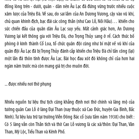
đồng lòng trên - dưới, quân - dân nên Âu Lạc đã đứng vững trước nhiều cuộc
xâm lược của Triệu Đà. Về sau, do sai lầm của An Dương Vương, cậy vào vũ khí,
chủ quan khinh địch, bạc đãi các công thần (như Cao Lỗ, Nồi Hầu)… khiến cho
sức chiến đấu của quân dân Âu Lạc suy yếu. Mất cảnh giác hơn, An Dương
Vương lại kết thông gia với Triệu Đà, cho Trọng Thủy sang ở rể. Cách thức bố
phòng ở kinh thành Cổ Loa, tổ chức quân đội cũng như bí mật về vũ khí của
quân đội Âu Lạc đã bị Trọng Thủy đánh cắp khiến cho Triệu Đà chỉ tấn công (lại)
một lần đã thôn tính được Âu Lạc. Bài học đau xót đó không chỉ của hơn hai
ngàn năm trước mà còn mang giá trị cho muôn đời.
... được nhiều nơi thờ phụng
Nhiều nguồn tư liệu thư tịch cũng khẳng định nơi thờ chính và lăng mộ của
tướng quân Cao Lỗ ở làng Đại Than (nay thuộc xã Cao Đức, huyện Gia Bình, Bắc
Ninh). Tư liệu lưu trữ tại trường Viễn Đông Bác cổ (sưu tầm năm 1938) cho biết :
Có 5 làng vẫn còn Thần tích và thờ Cao Lỗ vương là các xã/thôn: Đại Than, Văn
Than, Mỹ Lộc, Tiểu Than và Kênh Phố.