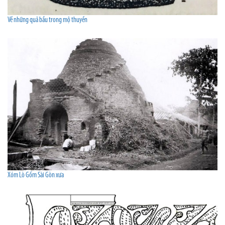
Về những quả bầu trong mộ thuyền
Xóm Lò Gốm Sài Gòn xưa