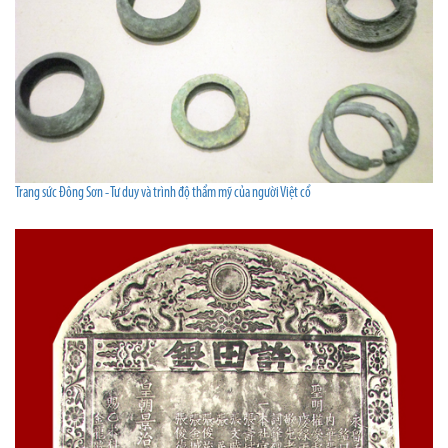
Trang sức Đông Sơn - Tư duy và trình độ thẩm mỹ của người Việt cổ