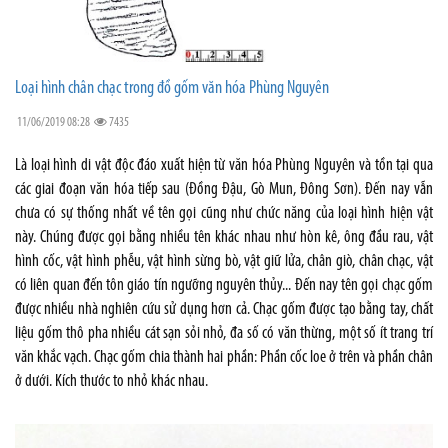
Loại hình chân chạc trong đồ gốm văn hóa Phùng Nguyên
11/06/2019 08:28
7435
Là loại hình di vật độc đáo xuất hiện từ văn hóa Phùng Nguyên và tồn tại qua
các giai đoạn văn hóa tiếp sau (Đồng Đậu, Gò Mun, Đông Sơn). Đến nay vẫn
chưa có sự thống nhất về tên gọi cũng như chức năng của loại hình hiện vật
này. Chúng được gọi bằng nhiều tên khác nhau như hòn kê, ông đầu rau, vật
hình cốc, vật hình phễu, vật hình sừng bò, vật giữ lửa, chân giò, chân chạc, vật
có liên quan đến tôn giáo tín ngưỡng nguyên thủy... Đến nay tên gọi chạc gốm
được nhiều nhà nghiên cứu sử dụng hơn cả. Chạc gốm được tạo bằng tay, chất
liệu gốm thô pha nhiều cát sạn sỏi nhỏ, đa số có văn thừng, một số ít trang trí
văn khắc vạch. Chạc gốm chia thành hai phần: Phần cốc loe ở trên và phần chân
ở dưới. Kích thước to nhỏ khác nhau.