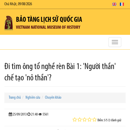
Chủ Nhật, 09/08/2026
BẢO TÀNG LỊCH SỬ QUỐC GIA
VIETNAM NATIONAL MUSEUM OF HISTORY
Toggle
navigatio
Đi tìm ông tổ nghề rèn Bài 1: 'Người thần'
chế tạo 'nỏ thần'?
Trang chủ
Nghiên cứu
Chuyên khảo
25/09/2013
21:48
5561
Điểm: 5/5 (3 đánh giá)