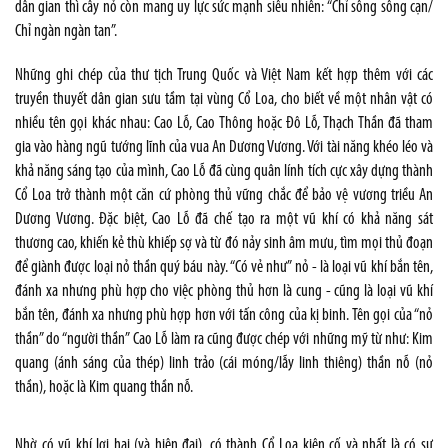
dân gian thì cây nỏ còn mang uy lực sức mạnh siêu nhiên: “Chỉ sông sông cạn/
Chỉ ngàn ngàn tan”.
Những ghi chép của thư tịch Trung Quốc và Việt Nam kết hợp thêm với các
truyền thuyết dân gian sưu tầm tại vùng Cổ Loa, cho biết về một nhân vật có
nhiều tên gọi khác nhau: Cao Lỗ, Cao Thông hoặc Đô Lỗ, Thạch Thần đã tham
gia vào hàng ngũ tướng lĩnh của vua An Dương Vương. Với tài năng khéo léo và
khả năng sáng tạo của mình, Cao Lỗ đã cùng quân lính tích cực xây dựng thành
Cổ Loa trở thành một căn cứ phòng thủ vững chắc để bảo vệ vương triều An
Dương Vương. Đặc biệt, Cao Lỗ đã chế tạo ra một vũ khí có khả năng sát
thương cao, khiến kẻ thù khiếp sợ và từ đó nảy sinh âm mưu, tìm mọi thủ đoạn
để giành được loại nỏ thần quý báu này. “Có vẻ như” nỏ - là loại vũ khí bắn tên,
đánh xa nhưng phù hợp cho việc phòng thủ hơn là cung - cũng là loại vũ khí
bắn tên, đánh xa nhưng phù hợp hơn với tấn công của kị binh. Tên gọi của “nỏ
thần” do “người thần” Cao Lỗ làm ra cũng được chép với những mỹ từ như: Kim
quang (ánh sáng của thép) linh trảo (cái móng/lẫy linh thiêng) thần nỗ (nỏ
thần), hoặc là Kim quang thần nỗ.
Nhờ có vũ khí lợi hại (và hiện đại), có thành Cổ Loa kiên cố và nhất là có sự