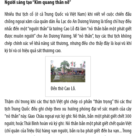
Người sáng tạo “Kim quang thần nỗ”
Nhiều thư tịch cổ (ở cả Trung Quốc và Việt Nam) khi viết về cuộc chiến đấu
chống ngoại xâm của quân dân Âu Lạc do An Dương Vương là tổng chỉ huy đều
nhắc đến một “người thần” là tướng Cao Lỗ đã làm “nỏ thần bắn một phát giết
được muôn người” cho An Dương Vương. Về “nỏ thần”, tuy các thư tịch không
chép chính xác về khả năng sát thương, nhưng đều cho thấy đây là loại vũ khí
kỳ bí và có hiệu quả sát thương cao.
Đền thờ Cao Lỗ.
Thậm chí trong khi các thư tịch Việt ghi chép có phần “thận trọng” thì các thư
tịch Trung Quốc đều ghi chép theo xu hướng phóng đại về sức mạnh của cây
“nỏ thần” này. Giao Châu ngoại vực ký ghi: Nỏ thần, bắn một phát giết chết 300
người; hoặc Thái Bình hoàn vũ ký ghi: Nỏ thần bắn một phát giết chết quân Việt
(chỉ quân của Triệu Đà) hàng vạn người, bắn ra ba phát giết đến ba vạn... Trong