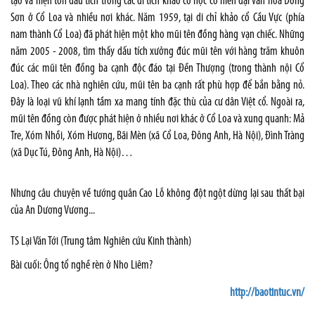
tạo và hiện tồn dấu tích trong các di tích khảo cổ học có niên đại văn hóa Đông
Sơn ở Cổ Loa và nhiều nơi khác. Năm 1959, tại di chỉ khảo cổ Cầu Vực (phía
nam thành Cổ Loa) đã phát hiện một kho mũi tên đồng hàng vạn chiếc. Những
năm 2005 - 2008, tìm thấy dấu tích xưởng đúc mũi tên với hàng trăm khuôn
đúc các mũi tên đồng ba cạnh độc đáo tại Đền Thượng (trong thành nội Cổ
Loa). Theo các nhà nghiên cứu, mũi tên ba cạnh rất phù hợp để bắn bằng nỏ.
Đây là loại vũ khí lạnh tầm xa mang tính đặc thù của cư dân Việt cổ. Ngoài ra,
mũi tên đồng còn được phát hiện ở nhiều nơi khác ở Cổ Loa và xung quanh: Mả
Tre, Xóm Nhồi, Xóm Hương, Bãi Mèn (xã Cổ Loa, Đông Anh, Hà Nội), Đình Tràng
(xã Dục Tú, Đông Anh, Hà Nội)…
Nhưng câu chuyện về tướng quân Cao Lỗ không đột ngột dừng lại sau thất bại
của An Dương Vương...
TS Lại Văn Tới (Trung tâm Nghiên cứu Kinh thành)
Bài cuối: Ông tổ nghề rèn ở Nho Liêm?
http://baotintuc.vn/