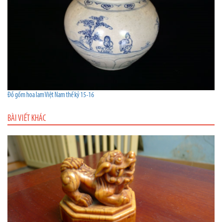
Đồ gốm hoa lam Việt Nam thế kỷ 15-16
BÀI VIẾT KHÁC