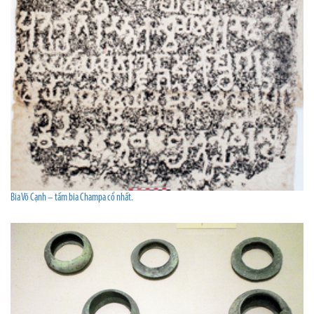
Bia Võ Cạnh – tấm bia Champa cổ nhất.