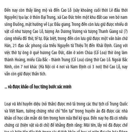
Đến nay còn thấy lăng mộ và đền Cao Lỗ (xây khoảng cuối thời Lê đầu thời
Nguyễn) tọa lạc ở thôn Đại Trung, xã Cao Đức trên một khu đất cao ven bờ nam
sông Đuống, mặt hướng về Lục Đầu giang. Trong đền còn lưu giữ được nhiều di
vật cổ như tượng Cao Lỗ, tượng An Dương Vương và tượng Thanh Giang sứ (?)
cùng nhiều đồ thờ, tế tự. Đặc biệt, trong đền còn lưu giữ được một văn bản chữ
Hán, 21 đạo sắc phong của triều Nguyễn từ Thiệu Trị đến Khải Định. Cùng với
việc thờ tự ông ở quê hương Cao Đức, dân ở xóm Chùa (Cổ Loa) thờ ông làm
thành Hoàng, miếu Cửa Bắc - thành Trung (Cổ Loa) cũng thờ Cao Lỗ. Ngoài Bắc
Ninh, còn 7 nơi khác (Hà Nội có 4 nơi và Nam Định có 3 nơi) thờ Cao Lỗ, nay
vẫn còn giữ được thần tích.
... và được khảo cổ học từng bước xác minh
Loại vũ khí huyền diệu (nỏ thần) được mô tả trong các thư tịch cổ Trung Quốc
và Việt Nam, tưởng chừng như chỉ “tồn tại” trong huyền ảo đã được các nhà
khảo cổ học cần mẫn dò tìm trong hơn nửa thế kỷ qua. Đến nay họ đã có nhiều
chứng cứ (hiện vật và di chỉ) để khẳng định rằng: Mũi tên, lẫy nỏ đã được chế