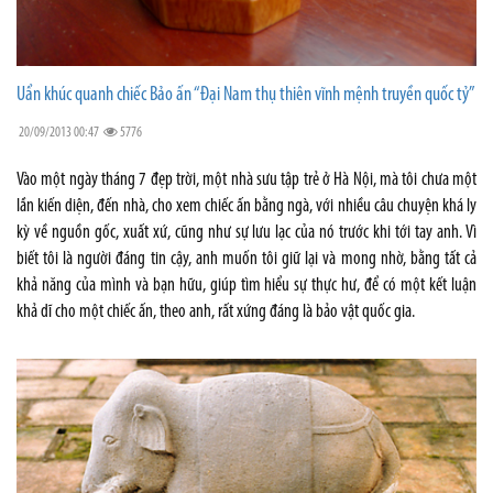
Uẩn khúc quanh chiếc Bảo ấn “Đại Nam thụ thiên vĩnh mệnh truyền quốc tỷ”
20/09/2013 00:47
5776
Vào một ngày tháng 7 đẹp trời, một nhà sưu tập trẻ ở Hà Nội, mà tôi chưa một
lần kiến diện, đến nhà, cho xem chiếc ấn bằng ngà, với nhiều câu chuyện khá ly
kỳ về nguồn gốc, xuất xứ, cũng như sự lưu lạc của nó trước khi tới tay anh. Vì
biết tôi là người đáng tin cậy, anh muốn tôi giữ lại và mong nhờ, bằng tất cả
khả năng của mình và bạn hữu, giúp tìm hiểu sự thực hư, để có một kết luận
khả dĩ cho một chiếc ấn, theo anh, rất xứng đáng là bảo vật quốc gia.