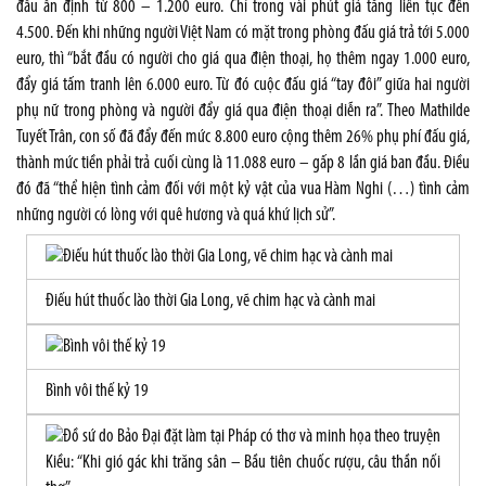
đầu ấn định từ 800 – 1.200 euro. Chỉ trong vài phút giá tăng liên tục đến
4.500. Đến khi những người Việt Nam có mặt trong phòng đấu giá trả tới 5.000
euro, thì “bắt đầu có người cho giá qua điện thoại, họ thêm ngay 1.000 euro,
đẩy giá tấm tranh lên 6.000 euro. Từ đó cuộc đấu giá “tay đôi” giữa hai người
phụ nữ trong phòng và người đẩy giá qua điện thoại diễn ra”. Theo Mathilde
Tuyết Trân, con số đã đẩy đến mức 8.800 euro cộng thêm 26% phụ phí đấu giá,
thành mức tiền phải trả cuối cùng là 11.088 euro – gấp 8 lần giá ban đầu. Điều
đó đã “thể hiện tình cảm đối với một kỷ vật của vua Hàm Nghi (…) tình cảm
những người có lòng với quê hương và quá khứ lịch sử”.
Điếu hút thuốc lào thời Gia Long, vẽ chim hạc và cành mai
Bình vôi thế kỷ 19