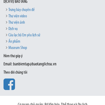
DỊCH VỤ BẢO TÀNG
Trưng bày chuyên đề
Thư viện video
Thư viện ảnh
Dịch vụ
Câu lạc bộ Em yêu lịch sử
Ấn phẩm
Museum Shop
Hòm thư góp ý
Email: banbientap@baotanglichsu.vn
Theo dõi chúng tôi
Cơ quan chủ quản: Bộ Văn hóa, Thể thao và Du lịch