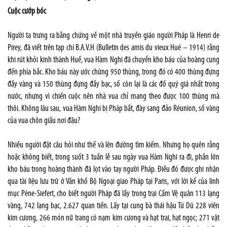
Cuộc cướp bóc
Người ta trưng ra bằng chứng về một nhà truyền giáo người Pháp là Henri de
Pirey, đã viết trên tạp chí B.A.V.H (Bulletin des amis du vieux Hué – 1914) rằng
khi rút khỏi kinh thành Huế, vua Hàm Nghi đã chuyển kho báu của hoàng cung
đến phía bắc. Kho báu này ước chừng 950 thùng, trong đó có 400 thùng đựng
đầy vàng và 150 thùng đựng đầy bạc, số còn lại là các đồ quý giá nhất trong
nước, nhưng vì chiến cuộc nên nhà vua chỉ mang theo được 100 thùng mà
thôi. Không lâu sau, vua Hàm Nghi bị Pháp bắt, đày sang đảo Réunion, số vàng
của vua chôn giấu nơi đâu?
Nhiều người đặt câu hỏi như thế và lên đường tìm kiếm. Nhưng họ quên rằng
hoặc không biết, trong suốt 3 tuần lễ sau ngày vua Hàm Nghi ra đi, phần lớn
kho báu trong hoàng thành đã lọt vào tay người Pháp. Điều đó được ghi nhận
qua tài liệu lưu trữ ở Văn khố Bộ Ngoại giao Pháp tại Paris, với lời kể của linh
mục Pène-Siefert, cho biết người Pháp đã lấy trong trại Cấm Vệ quân 113 lạng
vàng, 742 lạng bạc, 2.627 quan tiền. Lấy tại cung bà thái hậu Từ Dũ 228 viên
kim cương, 266 món nữ trang có nạm kim cương và hạt trai, hạt ngọc; 271 vật