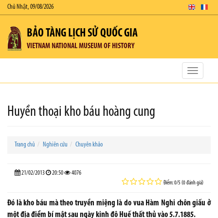
Chủ Nhật, 09/08/2026
BẢO TÀNG LỊCH SỬ QUỐC GIA
VIETNAM NATIONAL MUSEUM OF HISTORY
Toggle
navigatio
Huyền thoại kho báu hoàng cung
Trang chủ
Nghiên cứu
Chuyên khảo
21/02/2013
20:50
4076
Điểm: 0/5 (0 đánh giá)
Đó là kho báu mà theo truyền miệng là do vua Hàm Nghi chôn giấu ở
một địa điểm bí mật sau ngày kinh đô Huế thất thủ vào 5.7.1885.