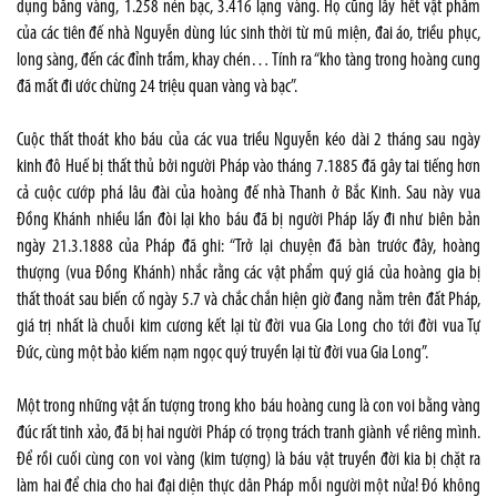
dụng bằng vàng, 1.258 nén bạc, 3.416 lạng vàng. Họ cũng lấy hết vật phẩm
của các tiên đế nhà Nguyễn dùng lúc sinh thời từ mũ miện, đai áo, triều phục,
long sàng, đến các đỉnh trầm, khay chén… Tính ra “kho tàng trong hoàng cung
đã mất đi ước chừng 24 triệu quan vàng và bạc”.
Cuộc thất thoát kho báu của các vua triều Nguyễn kéo dài 2 tháng sau ngày
kinh đô Huế bị thất thủ bởi người Pháp vào tháng 7.1885 đã gây tai tiếng hơn
cả cuộc cướp phá lâu đài của hoàng đế nhà Thanh ở Bắc Kinh. Sau này vua
Đồng Khánh nhiều lần đòi lại kho báu đã bị người Pháp lấy đi như biên bản
ngày 21.3.1888 của Pháp đã ghi: “Trở lại chuyện đã bàn trước đây, hoàng
thượng (vua Đồng Khánh) nhắc rằng các vật phẩm quý giá của hoàng gia bị
thất thoát sau biến cố ngày 5.7 và chắc chắn hiện giờ đang nằm trên đất Pháp,
giá trị nhất là chuỗi kim cương kết lại từ đời vua Gia Long cho tới đời vua Tự
Đức, cùng một bảo kiếm nạm ngọc quý truyền lại từ đời vua Gia Long”.
Một trong những vật ấn tượng trong kho báu hoàng cung là con voi bằng vàng
đúc rất tinh xảo, đã bị hai người Pháp có trọng trách tranh giành về riêng mình.
Để rồi cuối cùng con voi vàng (kim tượng) là báu vật truyền đời kia bị chặt ra
làm hai để chia cho hai đại diện thực dân Pháp mỗi người một nửa! Đó không