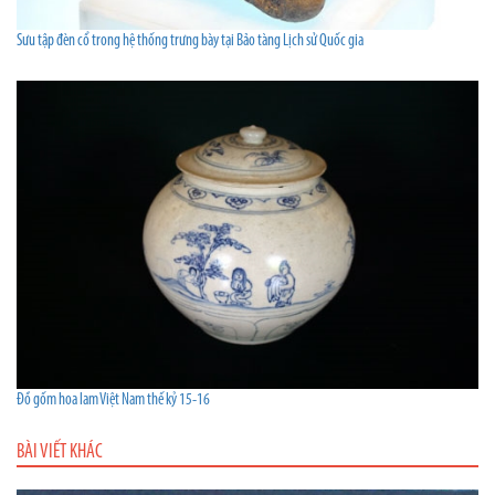
Sưu tập đèn cổ trong hệ thống trưng bày tại Bảo tàng Lịch sử Quốc gia
Đồ gốm hoa lam Việt Nam thế kỷ 15-16
BÀI VIẾT KHÁC