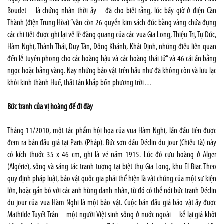
Boudet – là chứng nhân thời ấy – đã cho biết rằng, lúc bấy giờ ở điện Càn
Thành (điện Trung Hòa) “vẫn còn 26 quyển kim sách đúc bằng vàng chứa đựng
các chi tiết được ghi lại về lễ đăng quang của các vua Gia Long, Thiệu Trị, Tự Đức,
Hàm Nghi, Thành Thái, Duy Tân, Đồng Khánh, Khải Định, những điều liên quan
đến lễ tuyên phong cho các hoàng hậu và các hoàng thái tử” và 46 cái ấn bằng
ngọc hoặc bằng vàng. Nay những bảo vật trên hầu như đã không còn và lưu lạc
khỏi kinh thành Huế, thất tán khắp bốn phương trời…
Bức tranh của vị hoàng đế đi đày
Tháng 11/2010, một tác phẩm hội họa của vua Hàm Nghi, lần đầu tiên được
đem ra bán đấu giá tại Paris (Pháp). Bức sơn dầu Déclin du jour (Chiều tà) này
có kích thước 35 x 46 cm, ghi là vẽ năm 1915. Lúc đó cựu hoàng ở Alger
(Algérie), sống và sáng tác tranh tượng tại biệt thự Gia Long, khu El Biar. Theo
quy định pháp luật, bảo vật quốc gia phải thể hiện là vật chứng của một sự kiện
lớn, hoặc gắn bó với các anh hùng danh nhân, từ đó có thể nói bức tranh Déclin
du jour của vua Hàm Nghi là một bảo vật. Cuộc bán đấu giá bảo vật ấy được
Mathilde Tuyết Trân – một người Việt sinh sống ở nước ngoài – kể lại giá khởi