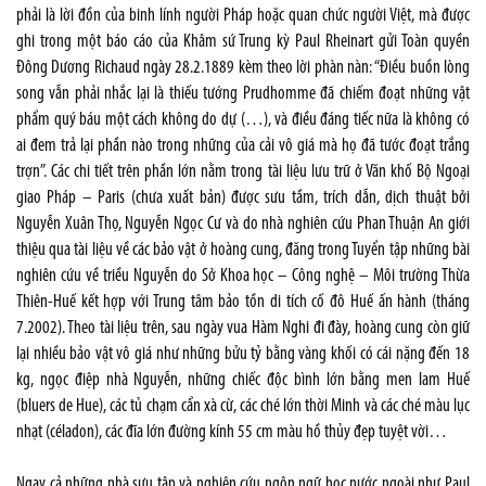
phải là lời đồn của binh lính người Pháp hoặc quan chức người Việt, mà được
ghi trong một báo cáo của Khâm sứ Trung kỳ Paul Rheinart gửi Toàn quyền
Đông Dương Richaud ngày 28.2.1889 kèm theo lời phàn nàn: “Điều buồn lòng
song vẫn phải nhắc lại là thiếu tướng Prudhomme đã chiếm đoạt những vật
phẩm quý báu một cách không do dự (…), và điều đáng tiếc nữa là không có
ai đem trả lại phần nào trong những của cải vô giá mà họ đã tước đoạt trắng
trợn”. Các chi tiết trên phần lớn nằm trong tài liệu lưu trữ ở Văn khố Bộ Ngoại
giao Pháp – Paris (chưa xuất bản) được sưu tầm, trích dẫn, dịch thuật bởi
Nguyễn Xuân Thọ, Nguyễn Ngọc Cư và do nhà nghiên cứu Phan Thuận An giới
thiệu qua tài liệu về các bảo vật ở hoàng cung, đăng trong Tuyển tập những bài
nghiên cứu về triều Nguyễn do Sở Khoa học – Công nghệ – Môi trường Thừa
Thiên-Huế kết hợp với Trung tâm bảo tồn di tích cố đô Huế ấn hành (tháng
7.2002). Theo tài liệu trên, sau ngày vua Hàm Nghi đi đày, hoàng cung còn giữ
lại nhiều bảo vật vô giá như những bửu tỷ bằng vàng khối có cái nặng đến 18
kg, ngọc điệp nhà Nguyễn, những chiếc độc bình lớn bằng men lam Huế
(bluers de Hue), các tủ chạm cẩn xà cừ, các ché lớn thời Minh và các ché màu lục
nhạt (céladon), các đĩa lớn đường kính 55 cm màu hồ thủy đẹp tuyệt vời…
Ngay cả những nhà sưu tập và nghiên cứu ngôn ngữ học nước ngoài như Paul