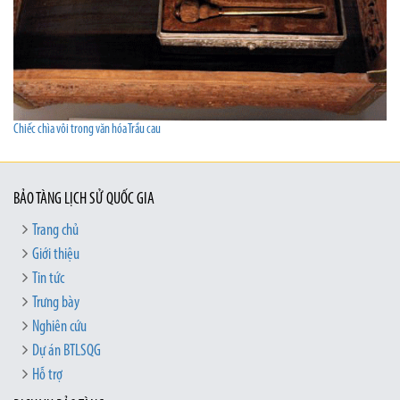
Chiếc chìa vôi trong văn hóa Trầu cau
BẢO TÀNG LỊCH SỬ QUỐC GIA
Trang chủ
Giới thiệu
Tin tức
Trưng bày
Nghiên cứu
Dự án BTLSQG
Hỗ trợ