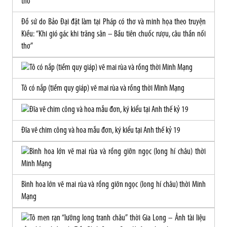
Đồ sứ do Bảo Đại đặt làm tại Pháp có thơ và minh họa theo truyện
Kiều: “Khi gió gác khi trăng sân – Bầu tiên chuốc rượu, câu thần nối
thơ”
Tô có nắp (tiềm quy giáp) vẽ mai rùa và rồng thời Minh Mạng
Đĩa vẽ chim công và hoa mẫu đơn, ký kiểu tại Anh thế kỷ 19
Bình hoa lớn vẽ mai rùa và rồng giỡn ngọc (long hí châu) thời Minh
Mạng