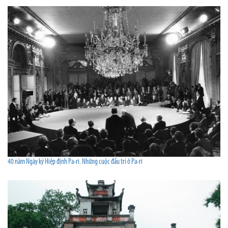
40 năm Ngày ký Hiệp định Pa-ri. Những cuộc đấu trí ở Pa-ri