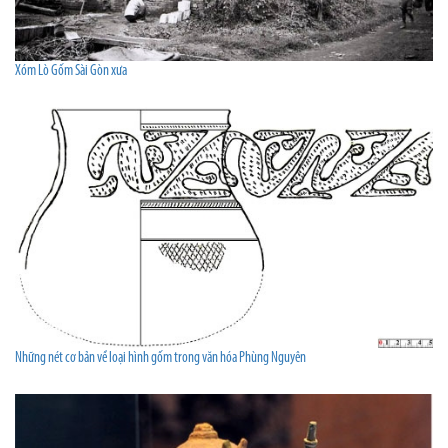
Xóm Lò Gốm Sài Gòn xưa
Những nét cơ bản về loại hình gốm trong văn hóa Phùng Nguyên