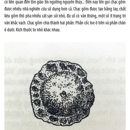
có liên quan đến tôn giáo tín ngưỡng nguyên thủy... Đến nay tên gọi chạc gốm
được nhiều nhà nghiên cứu sử dụng hơn cả. Chạc gốm được tạo bằng tay, chất
liệu gốm thô pha nhiều cát sạn sỏi nhỏ, đa số có văn thừng, một số ít trang trí
văn khắc vạch. Chạc gốm chia thành hai phần: Phần cốc loe ở trên và phần chân
ở dưới. Kích thước to nhỏ khác nhau.