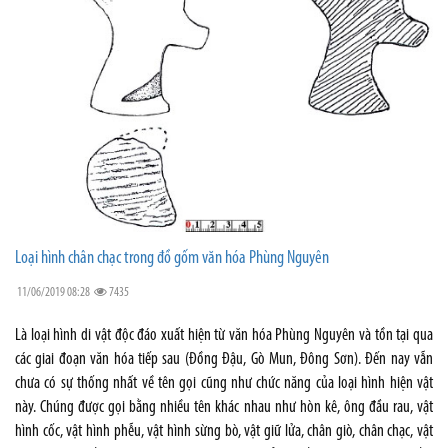
Loại hình chân chạc trong đồ gốm văn hóa Phùng Nguyên
11/06/2019 08:28
7435
Là loại hình di vật độc đáo xuất hiện từ văn hóa Phùng Nguyên và tồn tại qua
các giai đoạn văn hóa tiếp sau (Đồng Đậu, Gò Mun, Đông Sơn). Đến nay vẫn
chưa có sự thống nhất về tên gọi cũng như chức năng của loại hình hiện vật
này. Chúng được gọi bằng nhiều tên khác nhau như hòn kê, ông đầu rau, vật
hình cốc, vật hình phễu, vật hình sừng bò, vật giữ lửa, chân giò, chân chạc, vật