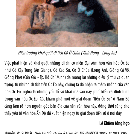
Hiện trường khai quật di tích Gò Ô Chùa (Vĩnh Hưng - Long An)
Việc phát hiện và khai quật những di chỉ có niên đại sớm hơn văn hóa Óc Eo
như Gò Cây Tung (An Giang), Gò Cao Su, Gò Ô Chùa (Long An), Giồng Cá Vồ,
Giồng Phệt (Cần Giờ - Tp. Hồ Chí Minh) đã mang lại những điều lý thú và quan
trọng: từ những di tích tiền Óc Eo này, chúng ta đã nhận ra mầm mống của văn
hóa Óc Eo, nghĩa là những yếu tố sơ khai mà sau này phổ biến và định hình
trong văn hóa Óc Eo. Các khám phá mới về giai đoạn "tiền Óc Eo" ở Nam Bộ
càng làm rõ hơn nguồn gốc bản địa của nền văn hóa này, đồng thời cũng cho
thấy yếu tố văn hóa Ấn Độ đã xuất hiện ngay từ giai đoạn tiền sử ở nơi đây.
Lê Khiêm tổng hợp
Nguồn: Võ Sĩ Khải,
Thời kỳ tiền Óc Eo ở
Nam
Bộ
. NPHMVKCH 2005, tr. 892-895.