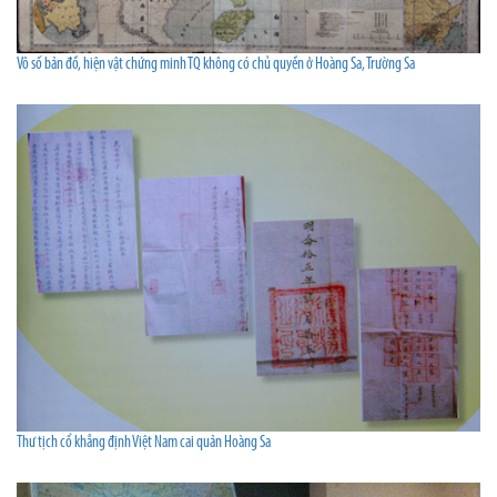
Vô số bản đồ, hiện vật chứng minh TQ không có chủ quyền ở Hoàng Sa, Trường Sa
Thư tịch cổ khẳng định Việt Nam cai quản Hoàng Sa