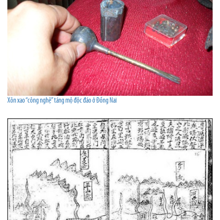
Xôn xao “công nghệ” táng mộ độc đáo ở Đồng Nai