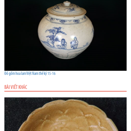
Đồ gốm hoa lam Việt Nam thế kỷ 15-16
BÀI VIẾT KHÁC