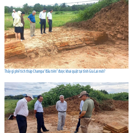
Thấy gì phế tích tháp Champa “đầu tiên” được khai quật tại tỉnh Gia Lai mới?