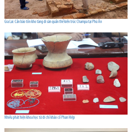
Gia Lai: Cần bảo tồn kho tàng di sản quần thể kiến trúc Champa tại Phú Ân
Nhiều phát hiện khoa học từ di chỉ khảo cổ Phan Hiệp