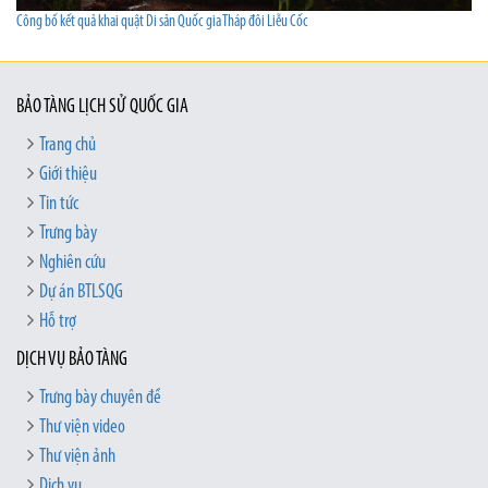
Công bố kết quả khai quật Di sản Quốc gia Tháp đôi Liễu Cốc
BẢO TÀNG LỊCH SỬ QUỐC GIA
Trang chủ
Giới thiệu
Tin tức
Trưng bày
Nghiên cứu
Dự án BTLSQG
Hỗ trợ
DỊCH VỤ BẢO TÀNG
Trưng bày chuyên đề
Thư viện video
Thư viện ảnh
Dịch vụ