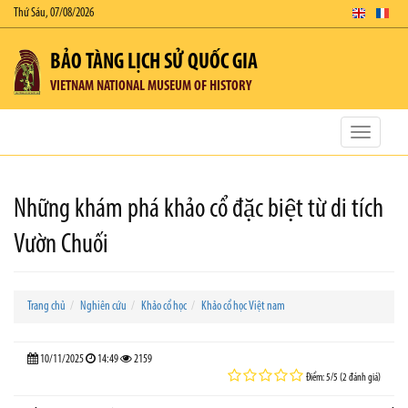
Thứ Sáu, 07/08/2026
BẢO TÀNG LỊCH SỬ QUỐC GIA
VIETNAM NATIONAL MUSEUM OF HISTORY
Toggle
navigatio
Những khám phá khảo cổ đặc biệt từ di tích
Vườn Chuối
Trang chủ
Nghiên cứu
Khảo cổ học
Khảo cổ học Việt nam
10/11/2025
14:49
2159
Điểm: 5/5 (2 đánh giá)