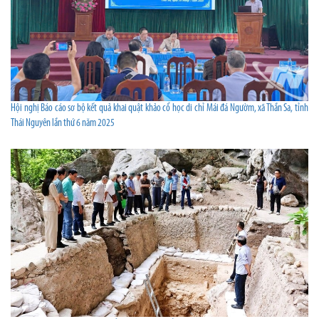
Hội nghị Báo cáo sơ bộ kết quả khai quật khảo cổ học di chỉ Mái đá Ngườm, xã Thần Sa, tỉnh
Thái Nguyên lần thứ 6 năm 2025