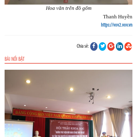
Hoa văn trên đồ gốm
Thanh Huyền
https://vov2.vov.vn
Chia sẻ:
BÀI NỔI BẬT