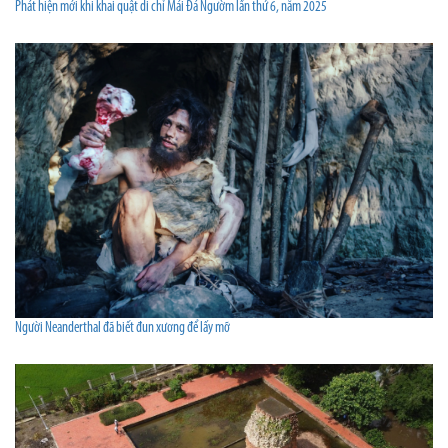
Phát hiện mới khi khai quật di chỉ Mái Đá Ngườm lần thứ 6, năm 2025
Người Neanderthal đã biết đun xương để lấy mỡ