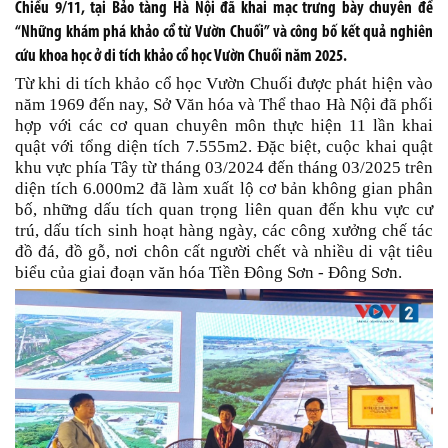
Chiều 9/11, tại Bảo tàng Hà Nội đã khai mạc trưng bày chuyên đề
“Những khám phá khảo cổ từ Vườn Chuối” và công bố kết quả nghiên
cứu khoa học ở di tích khảo cổ học Vườn Chuối năm 2025.
Từ khi di tích khảo cổ học Vườn Chuối được phát hiện vào
năm 1969 đến nay, Sở Văn hóa và Thể thao Hà Nội đã phối
hợp với các cơ quan chuyên môn thực hiện 11 lần khai
quật với tổng diện tích 7.555m2. Đặc biệt, cuộc khai quật
khu vực phía Tây từ tháng 03/2024 đến tháng 03/2025 trên
diện tích 6.000m2 đã làm xuất lộ cơ bản không gian phân
bố, những dấu tích quan trọng liên quan đến khu vực cư
trú, dấu tích sinh hoạt hàng ngày, các công xưởng chế tác
đồ đá, đồ gỗ, nơi chôn cất người chết và nhiều di vật tiêu
biểu của giai đoạn văn hóa Tiền Đông Sơn - Đông Sơn.