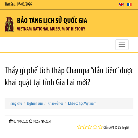
Thứ Sáu, 07/08/2026
BẢO TÀNG LỊCH SỬ QUỐC GIA
VIETNAM NATIONAL MUSEUM OF HISTORY
Toggle
navigatio
Thấy gì phế tích tháp Champa “đầu tiên” được
khai quật tại tỉnh Gia Lai mới?
Trang chủ
Nghiên cứu
Khảo cổ học
Khảo cổ học Việt nam
03/10/2025
10:55
2051
Điểm: 0/5 (0 đánh giá)