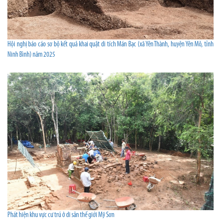
Hội nghị báo cáo sơ bộ kết quả khai quật di tích Mán Bạc (xã Yên Thành, huyện Yên Mô, tỉnh
Ninh Bình) năm 2025
Phát hiện khu vực cư trú ở di sản thế giới Mỹ Sơn