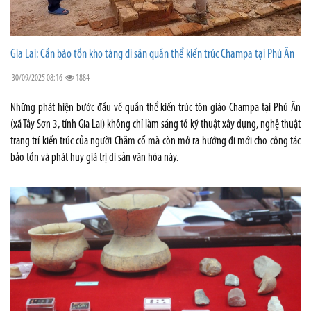
Gia Lai: Cần bảo tồn kho tàng di sản quần thể kiến trúc Champa tại Phú Ân
30/09/2025 08:16
1884
Những phát hiện bước đầu về quần thể kiến trúc tôn giáo Champa tại Phú Ân
(xã Tây Sơn 3, tỉnh Gia Lai) không chỉ làm sáng tỏ kỹ thuật xây dựng, nghệ thuật
trang trí kiến trúc của người Chăm cổ mà còn mở ra hướng đi mới cho công tác
bảo tồn và phát huy giá trị di sản văn hóa này.