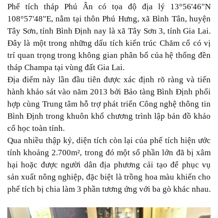
Phế tích tháp Phú Ân có tọa độ địa lý 13°56'46"N
108°57'48"E, nằm tại thôn Phú Hưng, xã Bình Tân, huyện
Tây Sơn, tỉnh Bình Định nay là xã Tây Sơn 3, tỉnh Gia Lai.
Đây là một trong những dấu tích kiến trúc Chăm cổ có vị
trí quan trọng trong không gian phân bố của hệ thống đền
tháp Champa tại vùng đất Gia Lai.
Địa điểm này lần đầu tiên được xác định rõ ràng và tiến
hành khảo sát vào năm 2013 bởi Bảo tàng Bình Định phối
hợp cùng Trung tâm hỗ trợ phát triển Công nghệ thông tin
Bình Định trong khuôn khổ chương trình lập bản đồ khảo
cổ học toàn tỉnh.
Qua nhiều thập kỷ, diện tích còn lại của phế tích hiện ước
tính khoảng 2.700m², trong đó một số phần lớn đã bị xâm
hại hoặc được người dân địa phương cải tạo để phục vụ
sản xuất nông nghiệp, đặc biệt là trồng hoa màu khiến cho
phế tích bị chia làm 3 phần tương ứng với ba gò khác nhau.