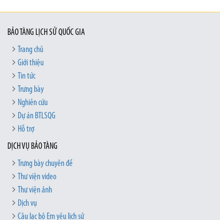
BẢO TÀNG LỊCH SỬ QUỐC GIA
Trang chủ
Giới thiệu
Tin tức
Trưng bày
Nghiên cứu
Dự án BTLSQG
Hỗ trợ
DỊCH VỤ BẢO TÀNG
Trưng bày chuyên đề
Thư viện video
Thư viện ảnh
Dịch vụ
Câu lạc bộ Em yêu lịch sử