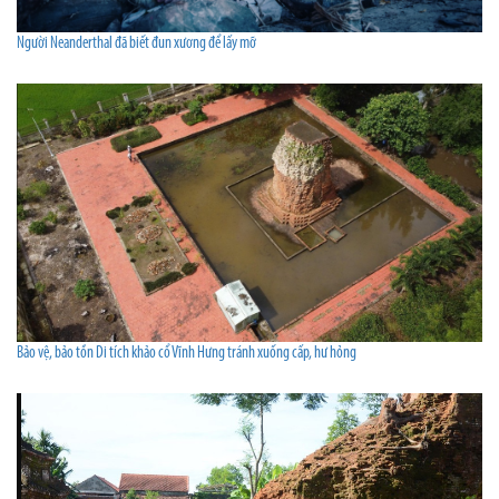
Người Neanderthal đã biết đun xương để lấy mỡ
Bảo vệ, bảo tồn Di tích khảo cổ Vĩnh Hưng tránh xuống cấp, hư hỏng