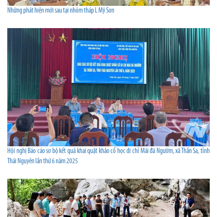
Những phát hiện mới sau tại nhóm tháp L Mỹ Sơn
Hội nghị Báo cáo sơ bộ kết quả khai quật khảo cổ học di chỉ Mái đá Ngườm, xã Thần Sa, tỉnh
Thái Nguyên lần thứ 6 năm 2025