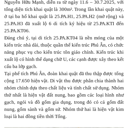
Nguyễn Hữu Mạnh, diễn ra từ ngày 11.6 – 30.7.2025, với
tổng diện tích khai quật là 300m². Trong lần khai quật này,
ở tại ba hố khai quật là 25.PA.H1, 25.PA.H2 (mở rộng) và
25.PA.H3 đã xuất lộ 6 di tích ký hiệu từ 25.PA.KTI đến
25.PA.KT06.
Đáng chú ý, tại di tích 25.PA.KT04 là nền móng của một
kiến trúc nhà dài, thuộc quần thể kiến trúc Phú Ân, có chức
năng phục vụ cho kiến trúc tôn giáo chính. Kiến trúc khi
xuất lộ có hình thể dạng chữ U, các cạnh được xây theo kết
cấu ba lớp gạch.
Tại phế tích Phú Ân, đoàn khai quật đã thu thập được tổng
cộng 17.650 hiện vật. Di vật thu được phân chia thành hai
nhóm chính dựa theo chất liệu và tính chất sử dụng. Nhóm
thứ nhất là hiện vật đất nung, bao gồm các loại hình như
gạch, ngói và đồ gốm gia dụng, trong đó có cả gốm đất
nung, gốm sành và gốm sứ. Nhóm thứ hai là hiện vật kim
loại là hai đồng tiền thời Tống.