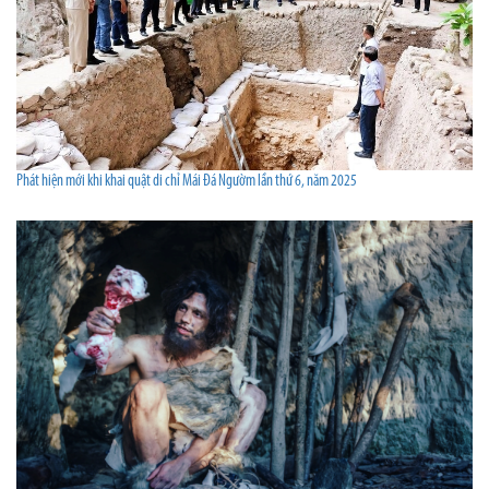
Phát hiện mới khi khai quật di chỉ Mái Đá Ngườm lần thứ 6, năm 2025