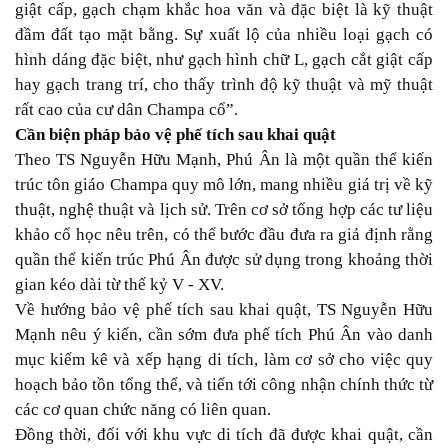
giật cấp, gạch chạm khắc hoa văn và đặc biệt là kỹ thuật
đầm đất tạo mặt bằng. Sự xuất lộ của nhiều loại gạch có
hình dáng đặc biệt, như gạch hình chữ L, gạch cắt giật cấp
hay gạch trang trí, cho thấy trình độ kỹ thuật và mỹ thuật
rất cao của cư dân Champa cổ”.
Cần biện pháp bảo vệ phế tích sau khai quật
Theo TS Nguyễn Hữu Mạnh, Phú Ân là một quần thể kiến
trúc tôn giáo Champa quy mô lớn, mang nhiều giá trị về kỹ
thuật, nghệ thuật và lịch sử. Trên cơ sở tổng hợp các tư liệu
khảo cổ học nêu trên, có thể bước đầu đưa ra giả định rằng
quần thể kiến trúc Phú Ân được sử dụng trong khoảng thời
gian kéo dài từ thế kỷ V - XV.
Về hướng bảo vệ phế tích sau khai quật, TS Nguyễn Hữu
Mạnh nêu ý kiến, cần sớm đưa phế tích Phú Ân vào danh
mục kiểm kê và xếp hạng di tích, làm cơ sở cho việc quy
hoạch bảo tồn tổng thể, và tiến tới công nhận chính thức từ
các cơ quan chức năng có liên quan.
Đồng thời, đối với khu vực di tích đã được khai quật, cần