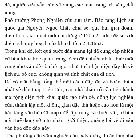
đá, người xưa vẫn còn sử dụng các loại trang trí bằng đất
nung.
Phó trưởng Phòng Nghiên cứu sưu tầm, Bảo tàng Lịch sử
quốc gia Nguyễn Ngọc Chất chia sẻ, qua hai giai đoạn,
diện tích khai quật mới chỉ dừng ở 150m2, hơn 6% so với
diện tích quy hoạch của khu di tích 2.428m2.
Trong khi đó, kết quả bước đầu mang lại đã cung cấp nhiều
cứ liệu khoa học quan trọng, đem đến nhiều nhận thức mới
cũng như vấn đề còn bỏ ngõ, chưa thể nhận diện đầy đủ về
lịch sử, bố cục, không gian và tính chất của di tích.
Để có mặt bằng tổng thể một cách đầy đủ và hoàn thiện
nhất về đền tháp Liễu Cốc, các nhà khảo cổ cần tiến hành
mở rộng diện tích khai quật; tạo tiền đề, động lực nghiên
cứu, thành lập một không gian đặc thù hoặc cao hơn là một
bảo tàng văn hóa Champa để tập trung các hiện vật, tư liệu
mà Huế đang sở hữu nhằm giới thiệu, quảng bá về di sản
văn hóa độc đáo này.
“Địa phương cần sớm nghiên cứu, xây dựng dự án làm nhà