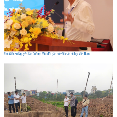
Phó Giáo sư Nguyễn Lân Cường: Một đời gắn bó với khảo cổ học Việt Nam