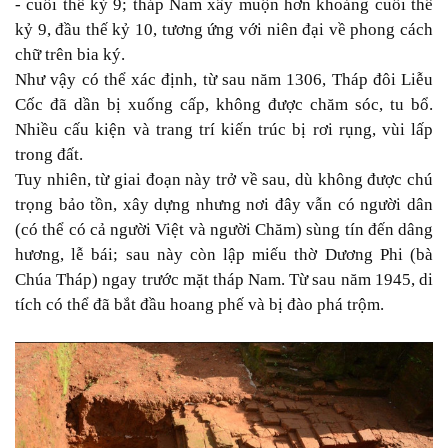
- cuối thể kỷ 9; tháp Nam xây muộn hơn khoảng cuối thế
kỷ 9, đầu thế kỷ 10, tương ứng với niên đại về phong cách
chữ trên bia ký.
Như vậy có thể xác định, từ sau năm 1306, Tháp đôi Liễu
Cốc đã dần bị xuống cấp, không được chăm sóc, tu bổ.
Nhiều cấu kiện và trang trí kiến trúc bị rơi rụng, vùi lấp
trong đất.
Tuy nhiên, từ giai đoạn này trở về sau, dù không được chú
trọng bảo tồn, xây dựng nhưng nơi đây vẫn có người dân
(có thể có cả người Việt và người Chăm) sùng tín đến dâng
hương, lễ bái; sau này còn lập miếu thờ Dương Phi (bà
Chúa Tháp) ngay trước mặt tháp Nam. Từ sau năm 1945, di
tích có thể đã bắt đầu hoang phế và bị đào phá trộm.