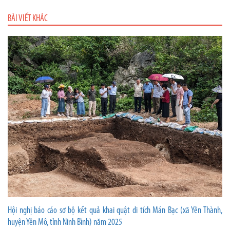
BÀI VIẾT KHÁC
Hội nghị báo cáo sơ bộ kết quả khai quật di tích Mán Bạc (xã Yên Thành,
huyện Yên Mô, tỉnh Ninh Bình) năm 2025