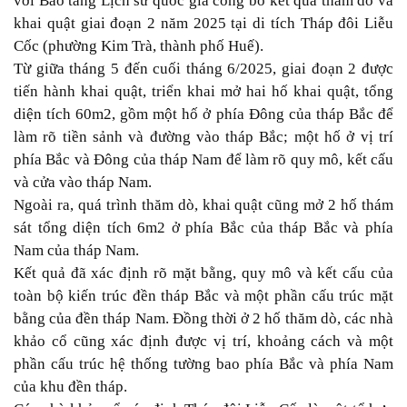
với Bảo tàng Lịch sử quốc gia công bố kết quả thăm dò và
khai quật giai đoạn 2 năm 2025 tại di tích Tháp đôi Liễu
Cốc (phường Kim Trà, thành phố Huế).
Từ giữa tháng 5 đến cuối tháng 6/2025, giai đoạn 2 được
tiến hành khai quật, triển khai mở hai hố khai quật, tổng
diện tích 60m2, gồm một hố ở phía Đông của tháp Bắc để
làm rõ tiền sảnh và đường vào tháp Bắc; một hố ở vị trí
phía Bắc và Đông của tháp Nam để làm rõ quy mô, kết cấu
và cửa vào tháp Nam.
Ngoài ra, quá trình thăm dò, khai quật cũng mở 2 hố thám
sát tổng diện tích 6m2 ở phía Bắc của tháp Bắc và phía
Nam của tháp Nam.
Kết quả đã xác định rõ mặt bằng, quy mô và kết cấu của
toàn bộ kiến trúc đền tháp Bắc và một phần cấu trúc mặt
bằng của đền tháp Nam. Đồng thời ở 2 hố thăm dò, các nhà
khảo cổ cũng xác định được vị trí, khoảng cách và một
phần cấu trúc hệ thống tường bao phía Bắc và phía Nam
của khu đền tháp.