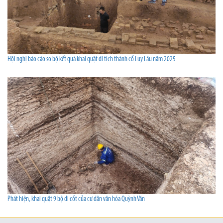
Hội nghị báo cáo sơ bộ kết quả khai quật di tích thành cổ Luy Lâu năm 2025
Phát hiện, khai quật 9 bộ di cốt của cư dân văn hóa Quỳnh Văn