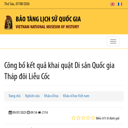
Thứ Sáu, 07/08/2026
BẢO TÀNG LỊCH SỬ QUỐC GIA
VIETNAM NATIONAL MUSEUM OF HISTORY
Toggle
navigatio
Công bố kết quả khai quật Di sản Quốc gia
Tháp đôi Liễu Cốc
Trang chủ
Nghiên cứu
Khảo cổ học
Khảo cổ học Việt nam
09/07/2025
09:54
2114
Điểm: 0/5 (0 đánh giá)