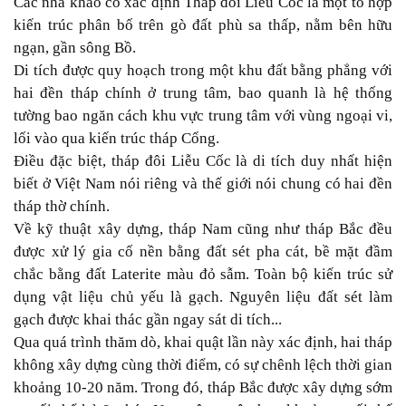
Các nhà khảo cổ xác định Tháp đôi Liễu Cốc là một tổ hợp
kiến trúc phân bố trên gò đất phù sa thấp, nằm bên hữu
ngạn, gần sông Bồ.
Di tích được quy hoạch trong một khu đất bằng phẳng với
hai đền tháp chính ở trung tâm, bao quanh là hệ thống
tường bao ngăn cách khu vực trung tâm với vùng ngoại vi,
lối vào qua kiến trúc tháp Cổng.
Điều đặc biệt, tháp đôi Liễu Cốc là di tích duy nhất hiện
biết ở Việt Nam nói riêng và thế giới nói chung có hai đền
tháp thờ chính.
Về kỹ thuật xây dựng, tháp Nam cũng như tháp Bắc đều
được xử lý gia cố nền bằng đất sét pha cát, bề mặt đầm
chắc bằng đất Laterite màu đỏ sẫm. Toàn bộ kiến trúc sử
dụng vật liệu chủ yếu là gạch. Nguyên liệu đất sét làm
gạch được khai thác gần ngay sát di tích...
Qua quá trình thăm dò, khai quật lần này xác định, hai tháp
không xây dựng cùng thời điểm, có sự chênh lệch thời gian
khoảng 10-20 năm. Trong đó, tháp Bắc được xây dựng sớm