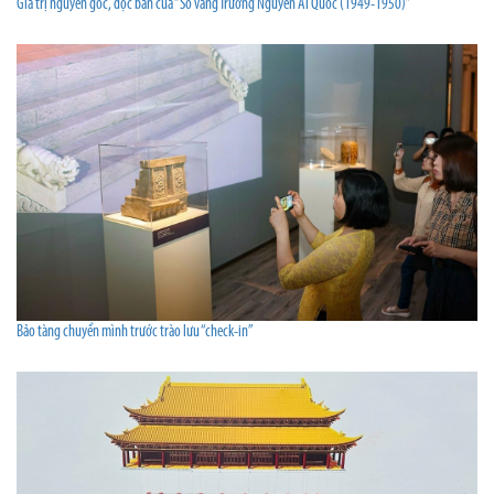
Giá trị nguyên gốc, độc bản của “Sổ vàng Trường Nguyễn Ái Quốc (1949-1950)”
Bảo tàng chuyển mình trước trào lưu “check-in”