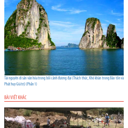
Tài nguyên di sản văn hóa trong bối cảnh đương đại (Thách thức, Khó khăn trong Bảo tồn và
Phát huy Giá trị) (Phần 1)
BÀI VIẾT KHÁC