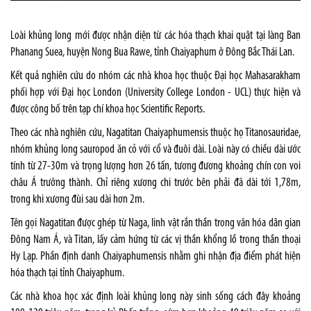
Loài khủng long mới được nhận diện từ các hóa thạch khai quật tại làng Ban
Phanang Suea, huyện Nong Bua Rawe, tỉnh Chaiyaphum ở Đông Bắc Thái Lan.
Kết quả nghiên cứu do nhóm các nhà khoa học thuộc Đại học Mahasarakham
phối hợp với Đại học London (University College London - UCL) thực hiện và
được công bố trên tạp chí khoa học Scientific Reports.
Theo các nhà nghiên cứu, Nagatitan Chaiyaphumensis thuộc họ Titanosauridae,
nhóm khủng long sauropod ăn cỏ với cổ và đuôi dài. Loài này có chiều dài ước
tính từ 27-30m và trọng lượng hơn 26 tấn, tương đương khoảng chín con voi
châu Á trưởng thành. Chỉ riêng xương chi trước bên phải đã dài tới 1,78m,
trong khi xương đùi sau dài hơn 2m.
Tên gọi Nagatitan được ghép từ Naga, linh vật rắn thần trong văn hóa dân gian
Đông Nam Á, và Titan, lấy cảm hứng từ các vị thần khổng lồ trong thần thoại
Hy Lạp. Phần định danh Chaiyaphumensis nhằm ghi nhận địa điểm phát hiện
hóa thạch tại tỉnh Chaiyaphum.
Các nhà khoa học xác định loài khủng long này sinh sống cách đây khoảng