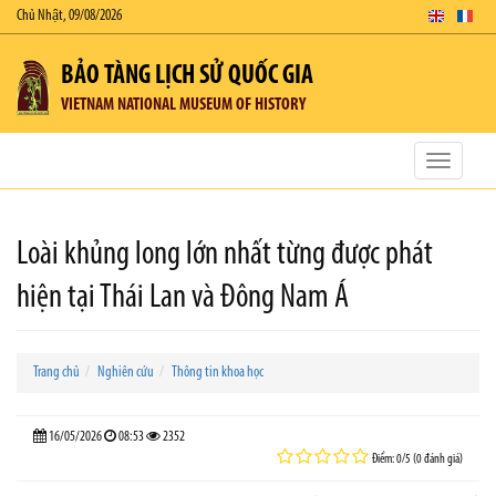
Chủ Nhật, 09/08/2026
BẢO TÀNG LỊCH SỬ QUỐC GIA
VIETNAM NATIONAL MUSEUM OF HISTORY
Toggle
navigatio
Loài khủng long lớn nhất từng được phát
hiện tại Thái Lan và Đông Nam Á
Trang chủ
Nghiên cứu
Thông tin khoa học
16/05/2026
08:53
2352
Điểm: 0/5 (0 đánh giá)