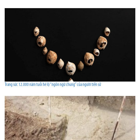
Trang sức 12.000 năm tuổi hé lộ “ngôn ngữ chung” của người tiền sử