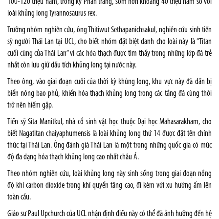
100-120 triệu năm, trong kỷ Phấn trắng, sớm hơn khoảng 40 triệu năm so với
loài khủng long Tyrannosaurus rex.
Trưởng nhóm nghiên cứu, ông Thitiwut Sethapanichsakul, nghiên cứu sinh tiến
sỹ người Thái Lan tại UCL, cho biết nhóm đặt biệt danh cho loài này là “Titan
cuối cùng của Thái Lan” vì các hóa thạch được tìm thấy trong những lớp đá trẻ
nhất còn lưu giữ dấu tích khủng long tại nước này.
Theo ông, vào giai đoạn cuối của thời kỳ khủng long, khu vực này đã dần bị
biển nông bao phủ, khiến hóa thạch khủng long trong các tầng đá cùng thời
trở nên hiếm gặp.
Tiến sỹ Sita Manitkul, nhà cổ sinh vật học thuộc Đại học Mahasarakham, cho
biết Nagatitan chaiyaphumensis là loài khủng long thứ 14 được đặt tên chính
thức tại Thái Lan. Ông đánh giá Thái Lan là một trong những quốc gia có mức
độ đa dạng hóa thạch khủng long cao nhất châu Á.
Theo nhóm nghiên cứu, loài khủng long này sinh sống trong giai đoạn nồng
độ khí carbon dioxide trong khí quyển tăng cao, đi kèm với xu hướng ấm lên
toàn cầu.
Giáo sư Paul Upchurch của UCL nhận định điều này có thể đã ảnh hưởng đến hệ