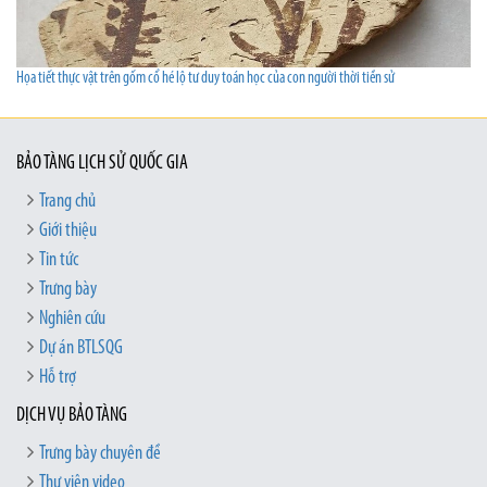
Họa tiết thực vật trên gốm cổ hé lộ tư duy toán học của con người thời tiền sử
BẢO TÀNG LỊCH SỬ QUỐC GIA
Trang chủ
Giới thiệu
Tin tức
Trưng bày
Nghiên cứu
Dự án BTLSQG
Hỗ trợ
DỊCH VỤ BẢO TÀNG
Trưng bày chuyên đề
Thư viện video