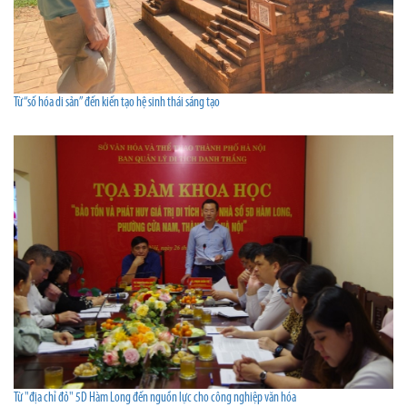
Từ “số hóa di sản” đến kiến tạo hệ sinh thái sáng tạo
Từ "địa chỉ đỏ" 5D Hàm Long đến nguồn lực cho công nghiệp văn hóa