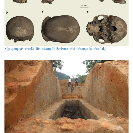
Hộp sọ nguyên vẹn đầu tiên của người Denisova hé lộ diện mạo tổ tiên cổ đại