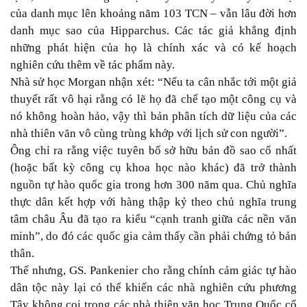
của danh mục lên khoảng năm 103 TCN – vẫn lâu đời hơn
danh mục sao của Hipparchus. Các tác giả khẳng định
những phát hiện của họ là chính xác và có kế hoạch
nghiên cứu thêm về tác phẩm này.
Nhà sử học Morgan nhận xét: “Nếu ta cân nhắc tới một giả
thuyết rất vô hại rằng có lẽ họ đã chế tạo một công cụ và
nó không hoàn hảo, vậy thì bản phân tích dữ liệu của các
nhà thiên văn vô cùng trùng khớp với lịch sử con người”.
Ông chỉ ra rằng việc tuyên bố sở hữu bản đồ sao cổ nhất
(hoặc bất kỳ công cụ khoa học nào khác) đã trở thành
nguồn tự hào quốc gia trong hơn 300 năm qua. Chủ nghĩa
thực dân kết hợp với hàng thập kỷ theo chủ nghĩa trung
tâm châu Âu đã tạo ra kiểu “cạnh tranh giữa các nền văn
minh”, do đó các quốc gia cảm thấy cần phải chứng tỏ bản
thân.
Thế nhưng, GS. Pankenier cho rằng chính cảm giác tự hào
dân tộc này lại có thể khiến các nhà nghiên cứu phương
Tây không coi trọng các nhà thiên văn học Trung Quốc cổ