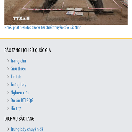
Nhiều phát hiện độc đáo về hai chiếc thuyền cổ ở Bắc Ninh
BẢO TÀNG LỊCH SỬ QUỐC GIA
Trang chủ
Giới thiệu
Tin tức
Trưng bày
Nghiên cứu
Dự án BTLSQG
Hỗ trợ
DỊCH VỤ BẢO TÀNG
Trưng bày chuyên đề