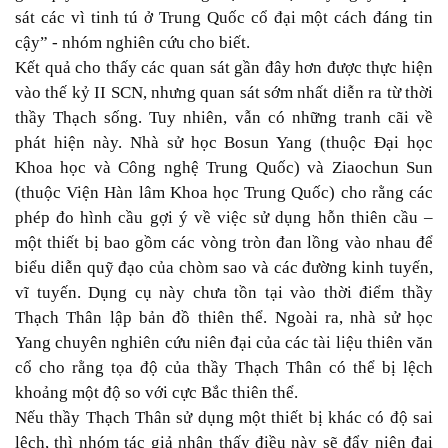
sát các vì tinh tú ở Trung Quốc cổ đại một cách đáng tin
cậy” - nhóm nghiên cứu cho biết.
Kết quả cho thấy các quan sát gần đây hơn được thực hiện
vào thế kỷ II SCN, nhưng quan sát sớm nhất diễn ra từ thời
thầy Thạch sống. Tuy nhiên, vẫn có những tranh cãi về
phát hiện này. Nhà sử học Bosun Yang (thuộc Đại học
Khoa học và Công nghệ Trung Quốc) và Ziaochun Sun
(thuộc Viện Hàn lâm Khoa học Trung Quốc) cho rằng các
phép đo hình cầu gợi ý về việc sử dụng hỗn thiên cầu –
một thiết bị bao gồm các vòng tròn đan lồng vào nhau để
biểu diễn quỹ đạo của chòm sao và các đường kinh tuyến,
vĩ tuyến. Dụng cụ này chưa tồn tại vào thời điểm thầy
Thạch Thân lập bản đồ thiên thể. Ngoài ra, nhà sử học
Yang chuyên nghiên cứu niên đại của các tài liệu thiên văn
cổ cho rằng tọa độ của thầy Thạch Thân có thể bị lệch
khoảng một độ so với cực Bắc thiên thể.
Nếu thầy Thạch Thân sử dụng một thiết bị khác có độ sai
lệch, thì nhóm tác giả nhận thấy điều này sẽ đẩy niên đại