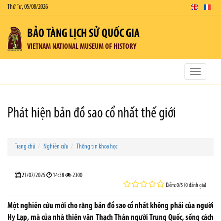
Thứ Tư, 05/08/2026
BẢO TÀNG LỊCH SỬ QUỐC GIA
VIETNAM NATIONAL MUSEUM OF HISTORY
Toggle
navigatio
Phát hiện bản đồ sao cổ nhất thế giới
Trang chủ
Nghiên cứu
Thông tin khoa học
21/07/2025
14:38
2300
Điểm: 0/5 (0 đánh giá)
Một nghiên cứu mới cho rằng bản đồ sao cổ nhất không phải của người
Hy Lạp, mà của nhà thiên văn Thạch Thân người Trung Quốc, sống cách