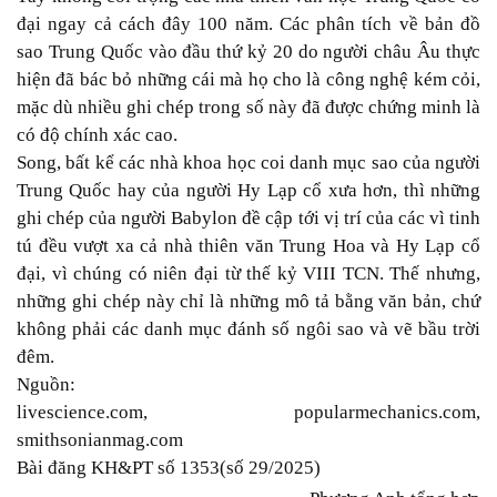
đại ngay cả cách đây 100 năm. Các phân tích về bản đồ
sao Trung Quốc vào đầu thứ kỷ 20 do người châu Âu thực
hiện đã bác bỏ những cái mà họ cho là công nghệ kém cỏi,
mặc dù nhiều ghi chép trong số này đã được chứng minh là
có độ chính xác cao.
Song, bất kể các nhà khoa học coi danh mục sao của người
Trung Quốc hay của người Hy Lạp cổ xưa hơn, thì những
ghi chép của người Babylon đề cập tới vị trí của các vì tinh
tú đều vượt xa cả nhà thiên văn Trung Hoa và Hy Lạp cổ
đại, vì chúng có niên đại từ thế kỷ VIII TCN. Thế nhưng,
những ghi chép này chỉ là những mô tả bằng văn bản, chứ
không phải các danh mục đánh số ngôi sao và vẽ bầu trời
đêm.
Nguồn:
livescience.com, popularmechanics.com,
smithsonianmag.com
Bài đăng KH&PT số 1353(số 29/2025)