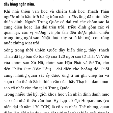
đây hàng ngàn năm.
Khi nhà thiên văn học và chiêm tinh học Thạch Thân
ngước nhìn bầu trời hàng trăm năm trước, ông đã nhìn thấy
thiên đình. Người Trung Quốc cổ đại coi các chòm sao là
cung điện hoặc lâu đài trên trời. Triều đình gồm các vị
quan lại, các vị vương và phi tần đều được phản chiếu
trong từng ngôi sao. Nhật thực xảy ra là khi một con rồng
nuốt chửng Mặt trời.
Sống trong thời Chiến Quốc đầy biến động, thầy Thạch
Thân đã lập bản đồ tọa độ của 120 ngôi sao từ Thái Vi Viên
của chòm sao Xử Nữ, chòm sao Hậu Phát và Sư Tử, cho
đến Thiên Cực (Bắc Đẩu) – đại diện cho hoàng đế. Cuối
cùng, những quan sát ấy được ông tỉ mỉ ghi chép lại và
soạn thảo thành Sách thiên văn của thầy Thạch – danh mục
sao cổ nhất còn tồn tại ở Trung Quốc.
Trong nhiều thế kỷ, giới khoa học vẫn nhận định danh mục
sao của nhà thiên văn học Hy Lạp cổ đại Hipparchus (có
niên đại từ năm 130 TCN) là cổ xưa nhất. Thế nhưng, quan