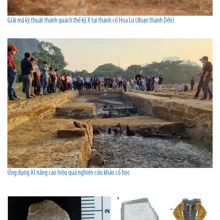
Giải mã kỹ thuật thành quách thế kỷ X tại thành cổ Hoa Lư (đoạn thành Dền)
Ứng dụng AI nâng cao hiệu quả nghiên cứu khảo cổ học