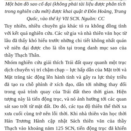
Một bản đồ sao cổ đại (không phải tài liệu được phân tích
trong nghiên cứu mới) được khai quật ở Đôn Hoàng, Trung
Quốc, vào thế kỷ VII SCN. Nguồn: CC
Tuy nhiên, nhiều chuyên gia khác tỏ ra không đồng tình
với kết quả nghiên cứu. Các sử gia và nhà thiên văn học từ
lâu đã thấy khó hiểu trước những chi tiết không nhất quán
về niên đại được cho là tồn tại trong danh mục sao của
thầy Thạch Thân.
Nhóm nghiên cứu giải thích Trái đất quay quanh một trục
dịch chuyển vị trí chậm chạp – lực hấp dẫn của Mặt trời và
Mặt trăng tác động lên hành tinh và gây ra lực thủy triều
đã tạo ra chỗ phình ở xích đạo, dẫn tới những thay đổi
trong quá trình quay của Trái đất theo thời gian. Hiện
tượng này là tiến động trục, và nó ảnh hưởng tới các quan
sát sao trời từ mặt đất. Do đó, các tọa độ thiên thể thời xa
xưa cuối cùng trở nên lỗi thời. Khi nhà thiên văn học thời
Hán Trương Hành cập nhật Sách thiên văn của thầy
Thạch vào khoảng năm 125 SCN, tiến động trục đã khiến