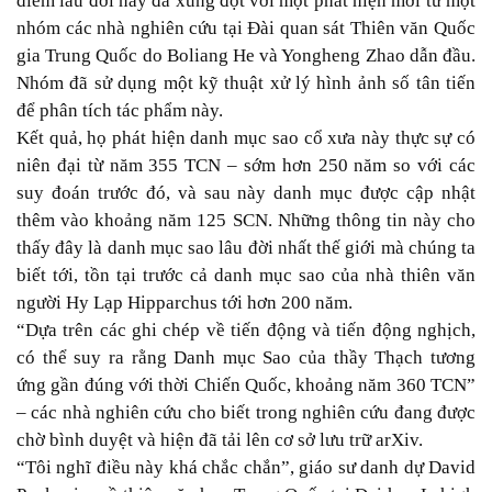
điểm lâu đời này đã xung đột với một phát hiện mới từ một
nhóm các nhà nghiên cứu tại Đài quan sát Thiên văn Quốc
gia Trung Quốc do Boliang He và Yongheng Zhao dẫn đầu.
Nhóm đã sử dụng một kỹ thuật xử lý hình ảnh số tân tiến
để phân tích tác phẩm này.
Kết quả, họ phát hiện danh mục sao cổ xưa này thực sự có
niên đại từ năm 355 TCN – sớm hơn 250 năm so với các
suy đoán trước đó, và sau này danh mục được cập nhật
thêm vào khoảng năm 125 SCN. Những thông tin này cho
thấy đây là danh mục sao lâu đời nhất thế giới mà chúng ta
biết tới, tồn tại trước cả danh mục sao của nhà thiên văn
người Hy Lạp Hipparchus tới hơn 200 năm.
“Dựa trên các ghi chép về tiến động và tiến động nghịch,
có thể suy ra rằng Danh mục Sao của thầy Thạch tương
ứng gần đúng với thời Chiến Quốc, khoảng năm 360 TCN”
– các nhà nghiên cứu cho biết trong nghiên cứu đang được
chờ bình duyệt và hiện đã tải lên cơ sở lưu trữ arXiv.
“Tôi nghĩ điều này khá chắc chắn”, giáo sư danh dự David