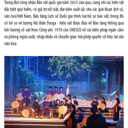
Trong đợt công nhận Bảo vật quốc gia năm 2025 vừa qua, cùng với các hiện vật
đặc biệt quý hiếm, có giá trị nổi bật, đại diện xuất sắc cho các giai đoạn lịch sử,
văn hoá Việt Nam, Bảo tàng Lịch sử Quốc gia trình hai hồ sơ bảo vật, trong đó
có hồ sơ về tượng Nữ thần Durga - hiện vật được đưa về Bảo tàng thông qua
hồi hương cổ vật theo Công ước 1970 của UNESCO về các biện pháp ngăn cấm
và phòng ngừa xuất, nhập khẩu và chuyển giao trái phép quyền sở hữu tài sản
văn hóa.