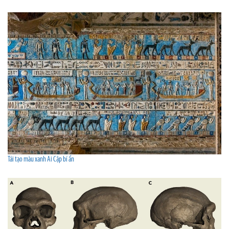
Tái tạo màu xanh Ai Cập bí ẩn