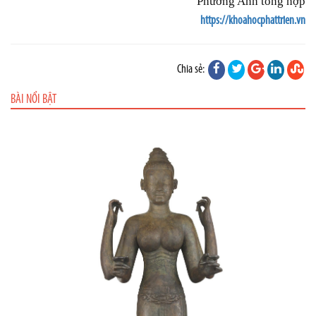
Phương Anh tổng hợp
https://khoahocphattrien.vn
Chia sẻ:
BÀI NỔI BẬT