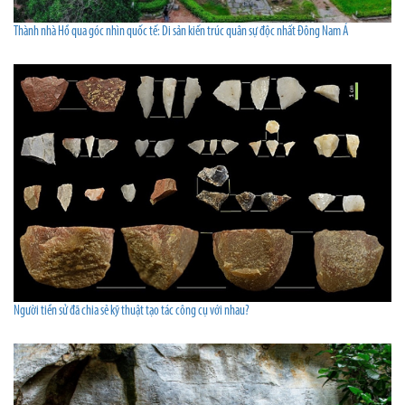
Thành nhà Hồ qua góc nhìn quốc tế: Di sản kiến trúc quân sự độc nhất Đông Nam Á
Người tiền sử đã chia sẻ kỹ thuật tạo tác công cụ với nhau?