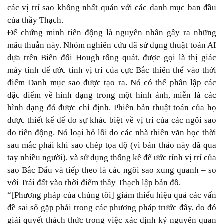
các vị trí sao không nhất quán với các danh mục ban đầu
của thầy Thạch.
Để chứng minh tiến động là nguyên nhân gây ra những
mâu thuẫn này. Nhóm nghiên cứu đã sử dụng thuật toán AI
dựa trên Biến đổi Hough tổng quát, được gọi là thị giác
máy tính để ước tính vị trí của cực Bắc thiên thể vào thời
điểm Danh mục sao được tạo ra. Nó có thể phân lập các
đặc điểm về hình dạng trong một hình ảnh, miễn là các
hình dạng đó được chỉ định. Phiên bản thuật toán của họ
được thiết kế để đo sự khác biệt về vị trí của các ngôi sao
do tiến động. Nó loại bỏ lỗi do các nhà thiên văn học thời
sau mắc phải khi sao chép tọa độ (vì bản thảo này đã qua
tay nhiều người), và sử dụng thống kê để ước tính vị trí của
sao Bắc Đẩu và tiếp theo là các ngôi sao xung quanh – so
với Trái đất vào thời điểm thầy Thạch lập bản đồ.
“[Phương pháp của chúng tôi] giảm thiểu hiệu quả các vấn
đề sai số gặp phải trong các phương pháp trước đây, do đó
giải quyết thách thức trong việc xác định kỷ nguyên quan