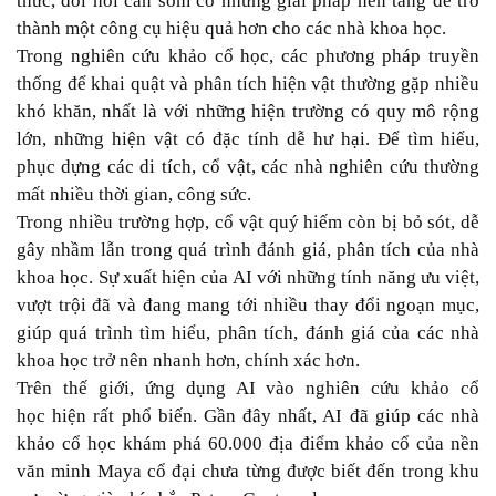
thức, đòi hỏi cần sớm có những giải pháp nền tảng để trở
thành một công cụ hiệu quả hơn cho các nhà khoa học.
Trong nghiên cứu khảo cổ học, các phương pháp truyền
thống để khai quật và phân tích hiện vật thường gặp nhiều
khó khăn, nhất là với những hiện trường có quy mô rộng
lớn, những hiện vật có đặc tính dễ hư hại. Để tìm hiểu,
phục dựng các di tích, cổ vật, các nhà nghiên cứu thường
mất nhiều thời gian, công sức.
Trong nhiều trường hợp, cổ vật quý hiếm còn bị bỏ sót, dễ
gây nhầm lẫn trong quá trình đánh giá, phân tích của nhà
khoa học. Sự xuất hiện của AI với những tính năng ưu việt,
vượt trội đã và đang mang tới nhiều thay đổi ngoạn mục,
giúp quá trình tìm hiểu, phân tích, đánh giá của các nhà
khoa học trở nên nhanh hơn, chính xác hơn.
Trên thế giới, ứng dụng AI vào nghiên cứu khảo cổ
học hiện rất phổ biến. Gần đây nhất, AI đã giúp các nhà
khảo cổ học khám phá 60.000 địa điểm khảo cổ của nền
văn minh Maya cổ đại chưa từng được biết đến trong khu