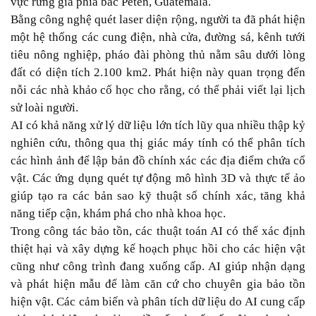
vực rừng già phía bắc Peten, Guatemala.
Bằng công nghệ quét laser diện rộng, người ta đã phát hiện
một hệ thống các cung điện, nhà cửa, đường sá, kênh tưới
tiêu nông nghiệp, pháo đài phòng thủ nằm sâu dưới lòng
đất có diện tích 2.100 km2. Phát hiện này quan trọng đến
nỗi các nhà khảo cổ học cho rằng, có thể phải viết lại lịch
sử loài người.
AI có khả năng xử lý dữ liệu lớn tích lũy qua nhiều thập kỷ
nghiên cứu, thông qua thị giác máy tính có thể phân tích
các hình ảnh để lập bản đồ chính xác các địa điểm chứa cổ
vật. Các ứng dụng quét tự động mô hình 3D và thực tế ảo
giúp tạo ra các bản sao kỹ thuật số chính xác, tăng khả
năng tiếp cận, khám phá cho nhà khoa học.
Trong công tác bảo tồn, các thuật toán AI có thể xác định
thiệt hại và xây dựng kế hoạch phục hồi cho các hiện vật
cũng như công trình đang xuống cấp. AI giúp nhận dạng
và phát hiện mẫu để làm căn cứ cho chuyên gia bảo tồn
hiện vật. Các cảm biến và phân tích dữ liệu do AI cung cấp