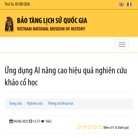
Thứ Tư, 05/08/2026
BẢO TÀNG LỊCH SỬ QUỐC GIA
VIETNAM NATIONAL MUSEUM OF HISTORY
Toggle
navigatio
Ứng dụng AI nâng cao hiệu quả nghiên cứu
khảo cổ học
Trang chủ
Nghiên cứu
Thông tin khoa học
04/06/2025
13:57
1662
Điểm: 0/5 (0 đánh giá)