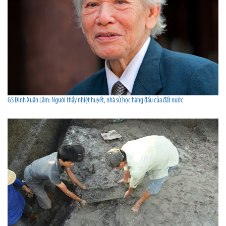
GS Đinh Xuân Lâm: Người thầy nhiệt huyết, nhà sử học hàng đầu của đất nước