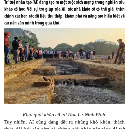
Trí tuệ nhân tạo (AI) đang tạo ra một cuộc cách mạng trong nghiên cứu
khảo cổ học. Với sự trợ giúp của AI, các nhà khảo cổ có thể giải thích
chính xác hơn các dữ liệu thu thập, khám phá và nâng cao hiểu biết về
các nền văn minh trong quá khứ.
Khai quật khảo cổ tại Hoa Lư-Ninh Bình.
Tuy nhiên, AI cũng đang đặt ra những khó khăn, thách