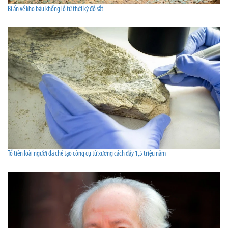
Bí ẩn về kho báu khổng lồ từ thời kỳ đồ sắt
Tổ tiên loài người đã chế tạo công cụ từ xương cách đây 1,5 triệu năm