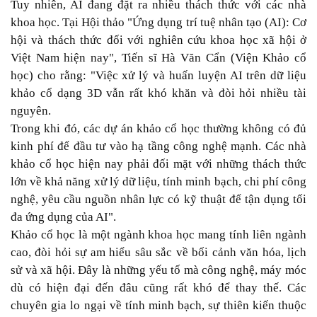
Tuy nhiên, AI đang đặt ra nhiều thách thức với các nhà
khoa học. Tại Hội thảo "Ứng dụng trí tuệ nhân tạo (AI): Cơ
hội và thách thức đối với nghiên cứu khoa học xã hội ở
Việt Nam hiện nay", Tiến sĩ Hà Văn Cẩn (Viện Khảo cổ
học) cho rằng: "Việc xử lý và huấn luyện AI trên dữ liệu
khảo cổ dạng 3D vẫn rất khó khăn và đòi hỏi nhiều tài
nguyên.
Trong khi đó, các dự án khảo cổ học thường không có đủ
kinh phí để đầu tư vào hạ tầng công nghệ mạnh. Các nhà
khảo cổ học hiện nay phải đối mặt với những thách thức
lớn về khả năng xử lý dữ liệu, tính minh bạch, chi phí công
nghệ, yêu cầu nguồn nhân lực có kỹ thuật để tận dụng tối
đa ứng dụng của AI".
Khảo cổ học là một ngành khoa học mang tính liên ngành
cao, đòi hỏi sự am hiểu sâu sắc về bối cảnh văn hóa, lịch
sử và xã hội. Đây là những yếu tố mà công nghệ, máy móc
dù có hiện đại đến đâu cũng rất khó để thay thế. Các
chuyên gia lo ngại về tính minh bạch, sự thiên kiến thuộc