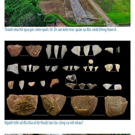
Thành nhà Hồ qua góc nhìn quốc tế: Di sản kiến trúc quân sự độc nhất Đông Nam Á
Người tiền sử đã chia sẻ kỹ thuật tạo tác công cụ với nhau?