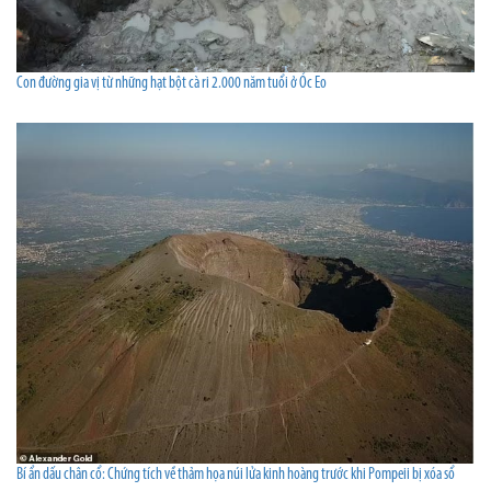
Con đường gia vị từ những hạt bột cà ri 2.000 năm tuổi ở Óc Eo
Bí ẩn dấu chân cổ: Chứng tích về thảm họa núi lửa kinh hoàng trước khi Pompeii bị xóa sổ