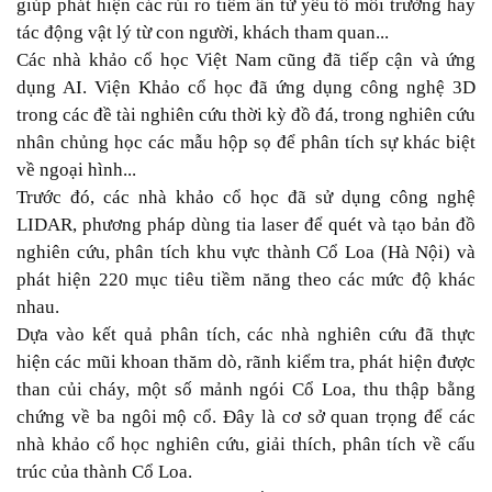
giúp phát hiện các rủi ro tiềm ẩn từ yếu tố môi trường hay
tác động vật lý từ con người, khách tham quan...
Các nhà khảo cổ học Việt Nam cũng đã tiếp cận và ứng
dụng AI. Viện Khảo cổ học đã ứng dụng công nghệ 3D
trong các đề tài nghiên cứu thời kỳ đồ đá, trong nghiên cứu
nhân chủng học các mẫu hộp sọ để phân tích sự khác biệt
về ngoại hình...
Trước đó, các nhà khảo cổ học đã sử dụng công nghệ
LIDAR, phương pháp dùng tia laser để quét và tạo bản đồ
nghiên cứu, phân tích khu vực thành Cổ Loa (Hà Nội) và
phát hiện 220 mục tiêu tiềm năng theo các mức độ khác
nhau.
Dựa vào kết quả phân tích, các nhà nghiên cứu đã thực
hiện các mũi khoan thăm dò, rãnh kiểm tra, phát hiện được
than củi cháy, một số mảnh ngói Cổ Loa, thu thập bằng
chứng về ba ngôi mộ cổ. Đây là cơ sở quan trọng để các
nhà khảo cổ học nghiên cứu, giải thích, phân tích về cấu
trúc của thành Cổ Loa.