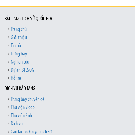
BẢO TÀNG LỊCH SỬ QUỐC GIA
Trang chủ
Giới thiệu
Tin tức
Trưng bày
Nghiên cứu
Dự án BTLSQG
Hỗ trợ
DỊCH VỤ BẢO TÀNG
Trưng bày chuyên đề
Thư viện video
Thư viện ảnh
Dịch vụ
Câu lạc bộ Em yêu lịch sử