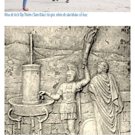
Khu di tích Tây Thiên (Tam Đảo) từ góc nhìn di sản khảo cổ học