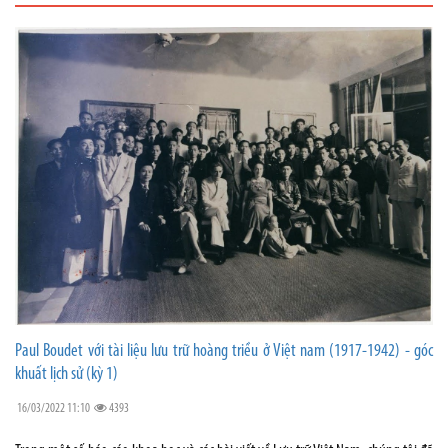
Paul Boudet với tài liệu lưu trữ hoàng triều ở Việt nam (1917-1942) - góc
khuất lịch sử (kỳ 1)
16/03/2022 11:10
4393