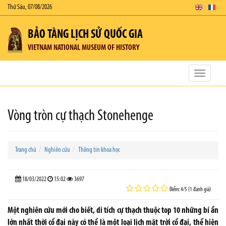
Thứ Sáu, 07/08/2026
BẢO TÀNG LỊCH SỬ QUỐC GIA
VIETNAM NATIONAL MUSEUM OF HISTORY
Toggle
navigatio
Vòng tròn cự thạch Stonehenge
Trang chủ
Nghiên cứu
Thông tin khoa học
18/03/2022
15:02
3697
Điểm: 4/5 (1 đánh giá)
Một nghiên cứu mới cho biết, di tích cự thạch thuộc top 10 những bí ẩn
lớn nhất thời cổ đại này có thể là một loại lịch mặt trời cổ đại, thể hiện