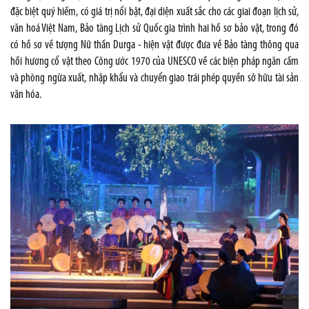
đặc biệt quý hiếm, có giá trị nổi bật, đại diện xuất sắc cho các giai đoạn lịch sử,
văn hoá Việt Nam, Bảo tàng Lịch sử Quốc gia trình hai hồ sơ bảo vật, trong đó
có hồ sơ về tượng Nữ thần Durga - hiện vật được đưa về Bảo tàng thông qua
hồi hương cổ vật theo Công ước 1970 của UNESCO về các biện pháp ngăn cấm
và phòng ngừa xuất, nhập khẩu và chuyển giao trái phép quyền sở hữu tài sản
văn hóa.