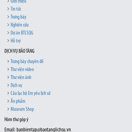
Giới thiệu
Tin tức
Trưng bày
Nghiên cứu
Dự án BTLSQG
Hỗ trợ
DỊCH VỤ BẢO TÀNG
Trưng bày chuyên đề
Thư viện video
Thư viện ảnh
Dịch vụ
Câu lạc bộ Em yêu lịch sử
Ấn phẩm
Museum Shop
Hòm thư góp ý
Email: banbientap@baotanglichsu.vn