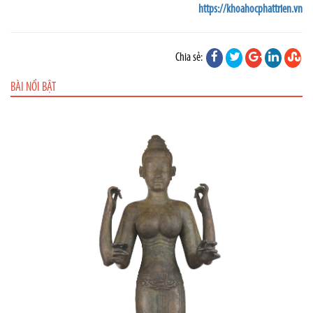
https://khoahocphattrien.vn
Chia sẻ:
BÀI NỔI BẬT