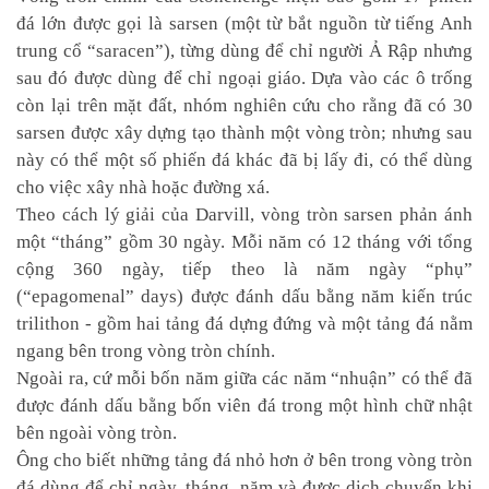
đá lớn được gọi là sarsen (một từ bắt nguồn từ tiếng Anh
trung cổ “saracen”), từng dùng để chỉ người Ả Rập nhưng
sau đó được dùng để chỉ ngoại giáo. Dựa vào các ô trống
còn lại trên mặt đất, nhóm nghiên cứu cho rằng đã có 30
sarsen được xây dựng tạo thành một vòng tròn; nhưng sau
này có thể một số phiến đá khác đã bị lấy đi, có thể dùng
cho việc xây nhà hoặc đường xá.
Theo cách lý giải của Darvill, vòng tròn sarsen phản ánh
một “tháng” gồm 30 ngày. Mỗi năm có 12 tháng với tổng
cộng 360 ngày, tiếp theo là năm ngày “phụ”
(“epagomenal” days) được đánh dấu bằng năm kiến trúc
trilithon - gồm hai tảng đá dựng đứng và một tảng đá nằm
ngang bên trong vòng tròn chính.
Ngoài ra, cứ mỗi bốn năm giữa các năm “nhuận” có thể đã
được đánh dấu bằng bốn viên đá trong một hình chữ nhật
bên ngoài vòng tròn.
Ông cho biết những tảng đá nhỏ hơn ở bên trong vòng tròn
đá dùng để chỉ ngày, tháng, năm và được dịch chuyển khi