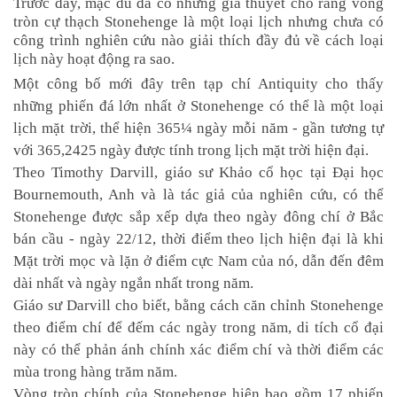
Trước đây, mặc dù đã có những giả thuyết cho rằng vòng
tròn cự thạch Stonehenge là một loại lịch nhưng chưa có
công trình nghiên cứu nào giải thích đầy đủ về cách loại
lịch này hoạt động ra sao.
Một công bố mới đây trên tạp chí Antiquity cho thấy
những phiến đá lớn nhất ở Stonehenge có thể là một loại
lịch mặt trời, thể hiện 365¼ ngày mỗi năm - gần tương tự
với 365,2425 ngày được tính trong lịch mặt trời hiện đại.
Theo Timothy Darvill, giáo sư Khảo cổ học tại Đại học
Bournemouth, Anh và là tác giả của nghiên cứu, có thể
Stonehenge được sắp xếp dựa theo ngày đông chí ở Bắc
bán cầu - ngày 22/12, thời điểm theo lịch hiện đại là khi
Mặt trời mọc và lặn ở điểm cực Nam của nó, dẫn đến đêm
dài nhất và ngày ngắn nhất trong năm.
Giáo sư Darvill cho biết, bằng cách căn chỉnh Stonehenge
theo điểm chí để đếm các ngày trong năm, di tích cổ đại
này có thể phản ánh chính xác điểm chí và thời điểm các
mùa trong hàng trăm năm.
Vòng tròn chính của Stonehenge hiện bao gồm 17 phiến