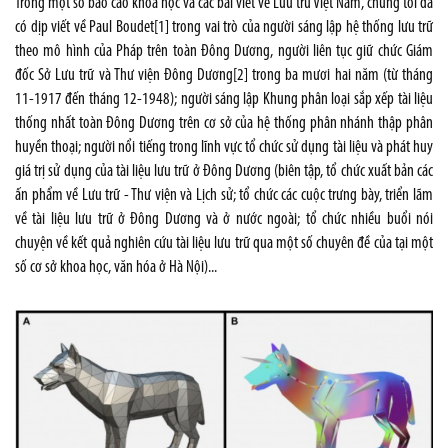
Trong một số báo cáo khoa học và các bài viết về Lưu trữ Việt Nam, chúng tôi đã
có dịp viết về Paul Boudet[1] trong vai trò của người sáng lập hệ thống lưu trữ
theo mô hình của Pháp trên toàn Đông Dương, người liên tục giữ chức Giám
đốc Sở Lưu trữ và Thư viện Đông Dương[2] trong ba mươi hai năm (từ tháng
11-1917 đến tháng 12-1948); người sáng lập Khung phân loại sắp xếp tài liệu
thống nhất toàn Đông Dương trên cơ sở của hệ thống phân nhánh thập phân
huyền thoại; người nổi tiếng trong lĩnh vực tổ chức sử dụng tài liệu và phát huy
giá trị sử dụng của tài liệu lưu trữ ở Đông Dương (biên tập, tổ chức xuất bản các
ấn phẩm về Lưu trữ - Thư viện và Lịch sử; tổ chức các cuộc trưng bày, triển lãm
về tài liệu lưu trữ ở Đông Dương và ở nước ngoài; tổ chức nhiều buổi nói
chuyện về kết quả nghiên cứu tài liệu lưu trữ qua một số chuyên đề của tại một
số cơ sở khoa học, văn hóa ở Hà Nội)...