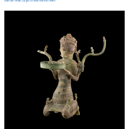
Đàn đá: Nhạc cụ gõ cổ xưa của Việt Nam