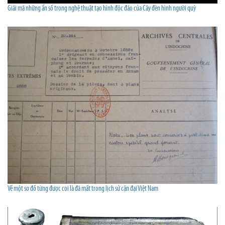
Giải mã những ẩn số trong nghệ thuật tạo hình độc đáo của Cây đèn hình người quỳ
Về một sơ đồ từng được coi là đã mất trong lịch sử cận đại Việt Nam