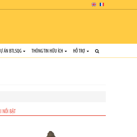
Ự ÁN BTLSQG
THÔNG TIN HỮU ÍCH
HỖ TRỢ
I NỔI BẬT