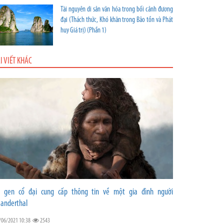
Tài nguyên di sản văn hóa trong bối cảnh đương
đại (Thách thức, Khó khăn trong Bảo tồn và Phát
huy Giá trị) (Phần 1)
I VIẾT KHÁC
 gen cổ đại cung cấp thông tin về một gia đình người
anderthal
/06/2021 10:38
2543