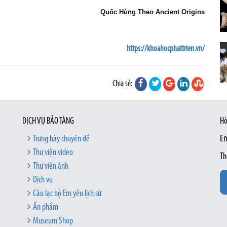
Quốc Hùng Theo Ancient Origins
https://khoahocphattrien.vn/
Chia sẻ:
DỊCH VỤ BẢO TÀNG
Hò
Trưng bày chuyên đề
Em
Thư viện video
Th
Thư viện ảnh
Dịch vụ
Câu lạc bộ Em yêu lịch sử
Ấn phẩm
Museum Shop