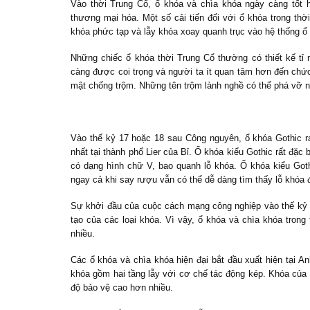
Vào thời Trung Cổ, ổ khóa và chìa khóa ngày càng tốt 
thương mại hóa. Một số cải tiến đối với ổ khóa trong th
khóa phức tạp và lẫy khóa xoay quanh trục vào hệ thống ổ
Những chiếc ổ khóa thời Trung Cổ thường có thiết kế t
càng được coi trọng và người ta ít quan tâm hơn đến chứ
mật chống trộm. Những tên trộm lành nghề có thể phá vỡ 
Vào thế kỷ 17 hoặc 18 sau Công nguyên, ổ khóa Gothic r
nhất tại thành phố Lier của Bỉ. Ổ khóa kiểu Gothic rất đặc 
có dạng hình chữ V, bao quanh lỗ khóa. Ổ khóa kiểu Got
ngay cả khi say rượu vẫn có thể dễ dàng tìm thấy lỗ khóa 
Sự khởi đầu của cuộc cách mạng công nghiệp vào thế kỷ 1
tạo của các loại khóa. Vì vậy, ổ khóa và chìa khóa tro
nhiều.
Các ổ khóa và chìa khóa hiện đại bắt đầu xuất hiện tại A
khóa gồm hai tầng lẫy với cơ chế tác động kép. Khóa của B
độ bảo vệ cao hơn nhiều.