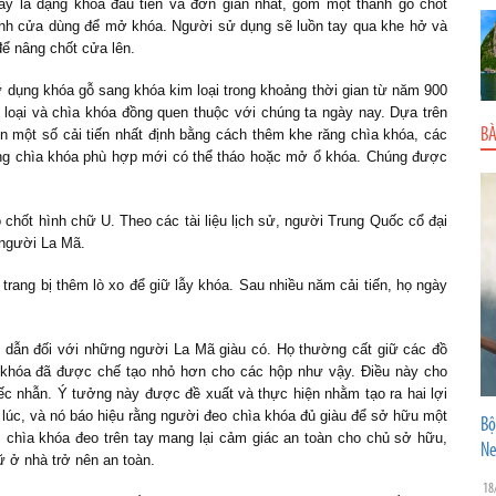
ây là dạng khóa đầu tiên và đơn giản nhất, gồm một thanh gỗ chốt
ánh cửa dùng để mở khóa. Người sử dụng sẽ luồn tay qua khe hở và
ể nâng chốt cửa lên.
 dụng khóa gỗ sang khóa kim loại trong khoảng thời gian từ năm 900
loại và chìa khóa đồng quen thuộc với chúng ta ngày nay. Dựa trên
BÀ
 một số cải tiến nhất định bằng cách thêm khe răng chìa khóa, các
hững chìa khóa phù hợp mới có thể tháo hoặc mở ổ khóa. Chúng được
 chốt hình chữ U. Theo các tài liệu lịch sử, người Trung Quốc cổ đại
 người La Mã.
rang bị thêm lò xo để giữ lẫy khóa. Sau nhiều năm cải tiến, họ ngày
 dẫn đối với những người La Mã giàu có. Họ thường cất giữ các đồ
 ổ khóa đã được chế tạo nhỏ hơn cho các hộp như vậy. Điều này cho
ếc nhẫn. Ý tưởng này được đề xuất và thực hiện nhằm tạo ra hai lợi
 lúc, và nó báo hiệu rằng người đeo chìa khóa đủ giàu để sở hữu một
Bộ
, chìa khóa đeo trên tay mang lại cảm giác an toàn cho chủ sở hữu,
Ne
ữ ở nhà trở nên an toàn.
18