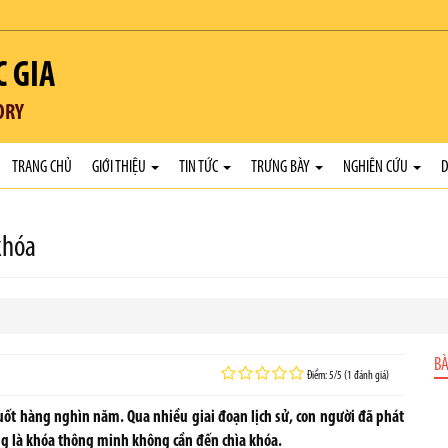
C GIA
ORY
TRANG CHỦ
GIỚI THIỆU
TIN TỨC
TRƯNG BÀY
NGHIÊN CỨU
D
khóa
BÀ
Điểm: 5/5 (1 đánh giá)
uốt hàng nghìn năm. Qua nhiều giai đoạn lịch sử, con người đã phát
ùng là khóa thông minh không cần đến chìa khóa.