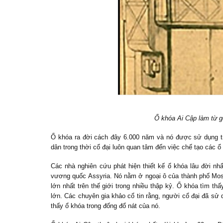
Ổ khóa Ai Cập làm từ g
Ổ khóa ra đời cách đây 6.000 năm và nó được sử dụng tr
dân trong thời cổ đại luôn quan tâm đến việc chế tạo các 
Các nhà nghiên cứu phát hiện thiết kế ổ khóa lâu đời nhất
vương quốc Assyria. Nó nằm ở ngoại ô của thành phố Mosul
lớn nhất trên thế giới trong nhiều thập kỷ. Ổ khóa tìm th
lớn. Các chuyên gia khảo cổ tin rằng, người cổ đại đã sử
thấy ổ khóa trong đống đổ nát của nó.