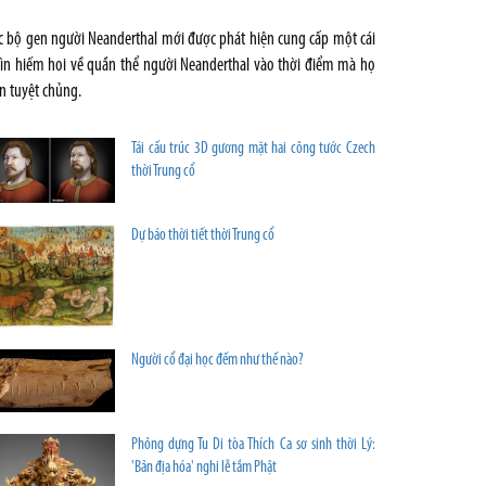
c bộ gen người Neanderthal mới được phát hiện cung cấp một cái
ìn hiếm hoi về quần thể người Neanderthal vào thời điểm mà họ
n tuyệt chủng.
Tái cấu trúc 3D gương mặt hai công tước Czech
thời Trung cổ
Dự báo thời tiết thời Trung cổ
Người cổ đại học đếm như thế nào?
Phỏng dựng Tu Di tòa Thích Ca sơ sinh thời Lý:
'Bản địa hóa' nghi lễ tắm Phật