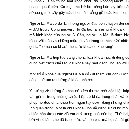
Ổ khóa Ai Cập thuộc loại khóa chốt, dài khoảng 60cm. Đ
ngang qua ô cửa. Có một khe hở lớn bằng bàn tay trên c
sử dụng một cây gậy đầu nhọn làm bằng gỗ hoặc kim loại đ
Người La Mã cổ đại là những người đầu tiên chuyển đổi sử
– 870 trước Công nguyên. Họ đã tạo ra những ổ khóa kim 
mô hình khóa của người Ai Cập, người La Mã đã thực hiện
rãnh, vật cản và những mấu lồi vào trong ổ khóa. Chỉ n
gọi là “ổ khóa có khấc”, hoặc “ổ khóa có khe răng”.
Người La Mã tiếp tục sáng chế ra loại khóa móc di động có
cũng biết cách chế tạo loại khóa này một cách độc lập với
Một số ổ khóa của người La Mã cổ đại thậm chí còn được t
càng chế tạo ra những ổ khóa nhỏ hơn.
Ý tưởng về những ổ khóa có kích thước nhỏ đặc biệt hấp
vật giá trị trong những chiếc hộp có khóa trong nhà, và
phép họ đeo chìa khóa trên ngón tay dưới dạng những chi
ích quan trọng. Một là chìa khóa luôn dễ dàng sử dụng mọi
chiếc hộp đựng các đồ vật quý trong nhà của họ. Thứ hai
bởi vì nó làm cho đồ trang sức và tiền bạc mà họ đã cất gi