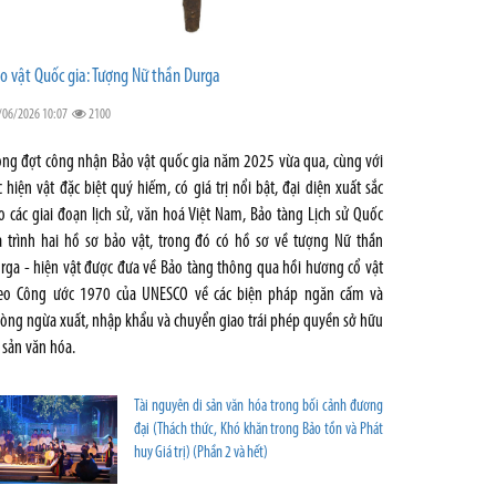
o vật Quốc gia: Tượng Nữ thần Durga
/06/2026 10:07
2100
ong đợt công nhận Bảo vật quốc gia năm 2025 vừa qua, cùng với
c hiện vật đặc biệt quý hiếm, có giá trị nổi bật, đại diện xuất sắc
o các giai đoạn lịch sử, văn hoá Việt Nam, Bảo tàng Lịch sử Quốc
a trình hai hồ sơ bảo vật, trong đó có hồ sơ về tượng Nữ thần
rga - hiện vật được đưa về Bảo tàng thông qua hồi hương cổ vật
eo Công ước 1970 của UNESCO về các biện pháp ngăn cấm và
òng ngừa xuất, nhập khẩu và chuyển giao trái phép quyền sở hữu
i sản văn hóa.
Tài nguyên di sản văn hóa trong bối cảnh đương
đại (Thách thức, Khó khăn trong Bảo tồn và Phát
huy Giá trị) (Phần 2 và hết)