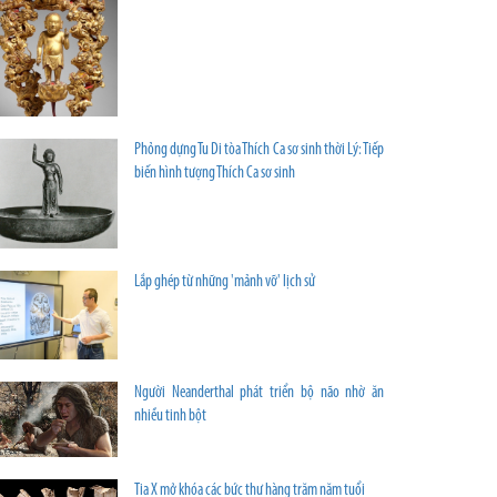
Phỏng dựng Tu Di tòa Thích Ca sơ sinh thời Lý: Tiếp
biến hình tượng Thích Ca sơ sinh
Lắp ghép từ những 'mảnh vỡ' lịch sử
Người Neanderthal phát triển bộ não nhờ ăn
nhiều tinh bột
Tia X mở khóa các bức thư hàng trăm năm tuổi