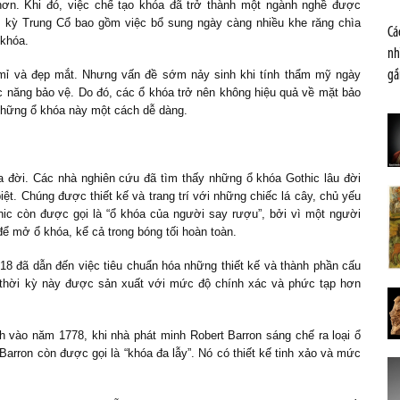
hơn. Khi đó, việc chế tạo khóa đã trở thành một ngành nghề được
ời kỳ Trung Cổ bao gồm việc bổ sung ngày càng nhiều khe răng chìa
Cá
 khóa.
nh
ỉ mỉ và đẹp mắt. Nhưng vấn đề sớm nảy sinh khi tính thẩm mỹ ngày
gầ
c năng bảo vệ. Do đó, các ổ khóa trở nên không hiệu quả về mặt bảo
những ổ khóa này một cách dễ dàng.
a đời. Các nhà nghiên cứu đã tìm thấy những ổ khóa Gothic lâu đời
biệt. Chúng được thiết kế và trang trí với những chiếc lá cây, chủ yếu
hic còn được gọi là “ổ khóa của người say rượu”, bởi vì một người
để mở ổ khóa, kể cả trong bóng tối hoàn toàn.
8 đã dẫn đến việc tiêu chuẩn hóa những thiết kế và thành phần cấu
ng thời kỳ này được sản xuất với mức độ chính xác và phức tạp hơn
nh vào năm 1778, khi nhà phát minh Robert Barron sáng chế ra loại ổ
arron còn được gọi là “khóa đa lẫy”. Nó có thiết kế tinh xảo và mức