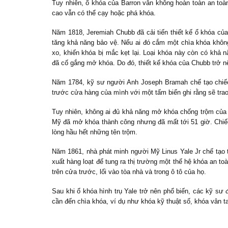
Tuy nhiên, ổ khóa của Barron vẫn không hoàn toàn an toàn
cao vẫn có thể cạy hoặc phá khóa.
Năm 1818, Jeremiah Chubb đã cải tiến thiết kế ổ khóa củ
tăng khả năng bảo vệ. Nếu ai đó cắm một chìa khóa không
xo, khiến khóa bị mắc kẹt lại. Loại khóa này còn có khả
đã cố gắng mở khóa. Do đó, thiết kế khóa của Chubb trở n
Năm 1784, kỹ sư người Anh Joseph Bramah chế tạo chiếc
trước cửa hàng của mình với một tấm biển ghi rằng sẽ tra
Tuy nhiên, không ai đủ khả năng mở khóa chống trộm của
Mỹ đã mở khóa thành công nhưng đã mất tới 51 giờ. Chiế
lòng hầu hết những tên trộm.
Năm 1861, nhà phát minh người Mỹ Linus Yale Jr chế tạo 
xuất hàng loạt để tung ra thị trường một thế hệ khóa an t
trên cửa trước, lối vào tòa nhà và trong ô tô của họ.
Sau khi ổ khóa hình trụ Yale trở nên phổ biến, các kỹ sư 
cần đến chìa khóa, ví dụ như khóa kỹ thuật số, khóa vân ta