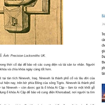
Bả
24
Tr
cá
ch
gi
ỗ. Ảnh: Precision Locksmiths UK.
Du
th
ong thời cổ đại để bảo vệ các cung điện và tài sản tư nhân. Người
ph
ổ khóa và chìa khóa ngày càng tốt hơn.
tà
 tại tàn tích Nineveh, Iraq. Nineveh là thành phố cổ và lâu đời của
 hiện nay, trên bờ phía Đông của sông Tigris. Nineveh là thành phố
ấy tại Nineveh – còn được gọi là ổ khóa Ai Cập – làm từ một khối gỗ
 dụng ổ khóa Ai Cập để bảo vệ cung điện Khorsabad, nơi người ta tìm