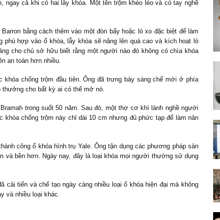
, ngay cả khi có hai lẫy khóa. Một tên trộm khéo léo và có tay nghề
a Barron bằng cách thêm vào một đòn bẩy hoặc lò xo đặc biệt để làm
 phù hợp vào ổ khóa, lẫy khóa sẽ nâng lên quá cao và kích hoạt lò
 năng cho chủ sở hữu biết rằng một người nào đó không có chìa khóa
ên an toàn hơn nhiều.
 khóa chống trộm đầu tiên. Ông đã trưng bày sáng chế mới ở phía
o thưởng cho bất kỳ ai có thể mở nó.
 Bramah trong suốt 50 năm. Sau đó, một thợ cơ khí lành nghề người
c khóa chống trộm này chỉ dài 10 cm nhưng đủ phức tạp để làm nản
thành công ổ khóa hình trụ Yale. Ông tận dụng các phương pháp sản
oàn và bền hơn. Ngày nay, đây là loại khóa mọi người thường sử dụng
đã cải tiến và chế tạo ngày càng nhiều loại ổ khóa hiện đại mà không
y và nhiều loại khác.