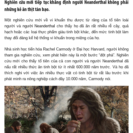
Nghiên cứu mới tiếp tục khẳng định người Neanderthal không phải
những kẻ ăn thịt tàn bạo.
Một nghiên cứu mới về vi khuẩn thu được từ răng của tổ tiên loài
người và
người Neanderthal
cho thấy họ đã ăn rất nhiều rễ cây, quả
hạch hoặc các loại thực phẩm giàu tinh bột khác, đến mức tinh bột làm
thay đổi đáng kể hệ thống vi khuẩn trong miệng của họ.
Nhà sinh học tiến hóa Rachel Carmody ở Đại học Harvard, người không
tham gia nghiên cứu, xem phát hiện này là một bước “đột phá”. Nghiên
cứu mới cho thấy tổ tiên của cả con người và người Neanderthal đã
nấu rất nhiều thức ăn tinh bột từ ít nhất 600.000 năm trước. Và họ đã
thích nghi với việc ăn nhiều thực vật có tinh bột từ rất lâu trước khi
phát minh ra nông nghiệp cách đây 10.000 năm, Carmody nói.