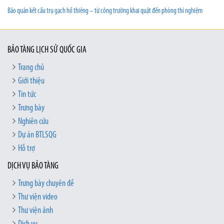
Bảo quản kết cấu trụ gạch hố thiêng – từ công trường khai quật đến phòng thí nghiệm
BẢO TÀNG LỊCH SỬ QUỐC GIA
Trang chủ
Giới thiệu
Tin tức
Trưng bày
Nghiên cứu
Dự án BTLSQG
Hỗ trợ
DỊCH VỤ BẢO TÀNG
Trưng bày chuyên đề
Thư viện video
Thư viện ảnh