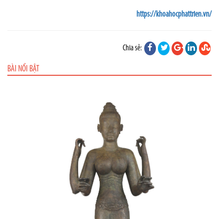
https://khoahocphattrien.vn/
Chia sẻ:
BÀI NỔI BẬT