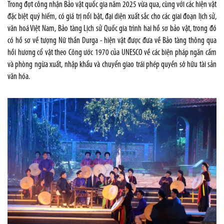
Trong đợt công nhận Bảo vật quốc gia năm 2025 vừa qua, cùng với các hiện vật
đặc biệt quý hiếm, có giá trị nổi bật, đại diện xuất sắc cho các giai đoạn lịch sử,
văn hoá Việt Nam, Bảo tàng Lịch sử Quốc gia trình hai hồ sơ bảo vật, trong đó
có hồ sơ về tượng Nữ thần Durga - hiện vật được đưa về Bảo tàng thông qua
hồi hương cổ vật theo Công ước 1970 của UNESCO về các biện pháp ngăn cấm
và phòng ngừa xuất, nhập khẩu và chuyển giao trái phép quyền sở hữu tài sản
văn hóa.