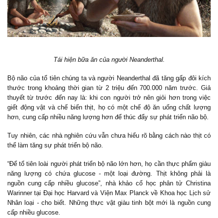
Tái hiện bữa ăn của người Neanderthal.
Bộ não của tổ tiên chúng ta và người Neanderthal đã tăng gấp đôi kích
thước trong khoảng thời gian từ 2 triệu đến 700.000 năm trước. Giả
thuyết từ trước đến nay là: khi con người trở nên giỏi hơn trong việc
giết động vật và chế biến thịt, họ có một chế độ ăn uống chất lượng
hơn, cung cấp nhiều năng lượng hơn để thúc đẩy sự phát triển não bộ.
Tuy nhiên, các nhà nghiên cứu vẫn chưa hiểu rõ bằng cách nào thịt có
thể làm tăng sự phát triển bộ não.
“Để tổ tiên loài người phát triển bộ não lớn hơn, họ cần thực phẩm giàu
năng lượng có chứa glucose - một loại đường. Thịt không phải là
nguồn cung cấp nhiều glucose”, nhà khảo cổ học phân tử Christina
Warinner tại Đại học Harvard và Viện Max Planck về Khoa học Lịch sử
Nhân loại - cho biết. Những thực vật giàu tinh bột mới là nguồn cung
cấp nhiều glucose.