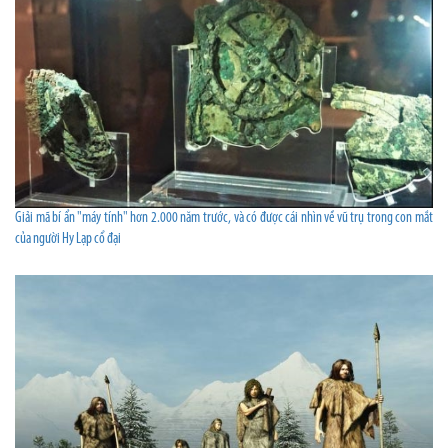
Giải mã bí ẩn "máy tính" hơn 2.000 năm trước, và có được cái nhìn về vũ trụ trong con mắt
của người Hy Lạp cổ đại