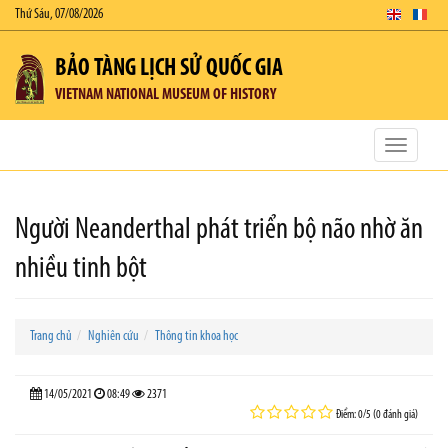
Thứ Sáu, 07/08/2026
BẢO TÀNG LỊCH SỬ QUỐC GIA
VIETNAM NATIONAL MUSEUM OF HISTORY
Toggle
navigatio
Người Neanderthal phát triển bộ não nhờ ăn
nhiều tinh bột
Trang chủ
Nghiên cứu
Thông tin khoa học
14/05/2021
08:49
2371
Điểm: 0/5 (0 đánh giá)