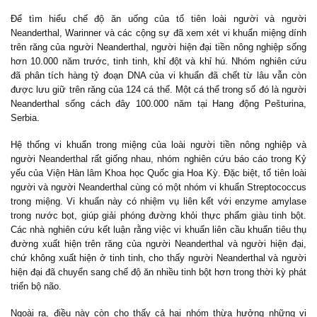
Để tìm hiểu chế độ ăn uống của tổ tiên loài người và người
Neanderthal, Warinner và các cộng sự đã xem xét vi khuẩn miệng dính
trên răng của người Neanderthal, người hiện đại tiền nông nghiệp sống
hơn 10.000 năm trước, tinh tinh, khỉ đột và khỉ hú. Nhóm nghiên cứu
đã phân tích hàng tỷ đoạn DNA của vi khuẩn đã chết từ lâu vẫn còn
được lưu giữ trên răng của 124 cá thể. Một cá thể trong số đó là người
Neanderthal sống cách đây 100.000 năm tại Hang động Pešturina,
Serbia.
Hệ thống vi khuẩn trong miệng của loài người tiền nông nghiệp và
người Neanderthal rất giống nhau, nhóm nghiên cứu báo cáo trong Kỷ
yếu của Viện Hàn lâm Khoa học Quốc gia Hoa Kỳ. Đặc biệt, tổ tiên loài
người và người Neanderthal cùng có một nhóm vi khuẩn Streptococcus
trong miệng. Vi khuẩn này có nhiệm vụ liên kết với enzyme amylase
trong nước bọt, giúp giải phóng đường khỏi thực phẩm giàu tinh bột.
Các nhà nghiên cứu kết luận rằng việc vi khuẩn liên cầu khuẩn tiêu thụ
đường xuất hiện trên răng của người Neanderthal và người hiện đại,
chứ không xuất hiện ở tinh tinh, cho thấy người Neanderthal và người
hiện đại đã chuyển sang chế độ ăn nhiều tinh bột hơn trong thời kỳ phát
triển bộ não.
Ngoài ra, điều này còn cho thấy cả hai nhóm thừa hưởng những vi