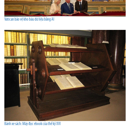
Vatican bảo vệ kho báu dữ liệu bằng AI
Bánh xe sách: Máy đọc ebook của thế kỷ XVI