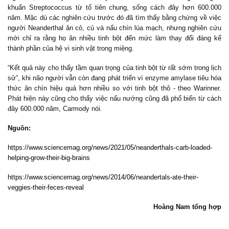
khuẩn Streptococcus từ tổ tiên chung, sống cách đây hơn 600.000
năm. Mặc dù các nghiên cứu trước đó đã tìm thấy bằng chứng về việc
người Neanderthal ăn cỏ, củ và nấu chín lúa mạch, nhưng nghiên cứu
mới chỉ ra rằng họ ăn nhiều tinh bột đến mức làm thay đổi đáng kể
thành phần của hệ vi sinh vật trong miệng.
“Kết quả này cho thấy tầm quan trọng của tinh bột từ rất sớm trong lịch
sử”, khi não người vẫn còn đang phát triển vì enzyme amylase tiêu hóa
thức ăn chín hiệu quả hơn nhiều so với tinh bột thô - theo Warinner.
Phát hiện này cũng cho thấy việc nấu nướng cũng đã phổ biến từ cách
đây 600.000 năm, Carmody nói.
Nguồn:
https://www.sciencemag.org/news/2021/05/neanderthals-carb-loaded-
helping-grow-their-big-brains
https://www.sciencemag.org/news/2014/06/neandertals-ate-their-
veggies-their-feces-reveal
Hoàng Nam tổng hợp