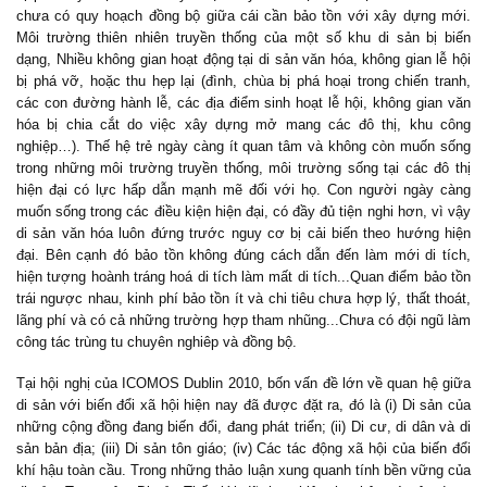
chưa có quy hoạch đồng bộ giữa cái cần bảo tồn với xây dựng mới.
Môi trường thiên nhiên truyền thống của một số khu di sản bị biến
dạng, Nhiều không gian hoạt động tại di sản văn hóa, không gian lễ hội
bị phá vỡ, hoặc thu hẹp lại (đình, chùa bị phá hoại trong chiến tranh,
các con đường hành lễ, các địa điểm sinh hoạt lễ hội, không gian văn
hóa bị chia cắt do việc xây dựng mở mang các đô thị, khu công
nghiệp…). Thế hệ trẻ ngày càng ít quan tâm và không còn muốn sống
trong những môi trường truyền thống, môi trường sống tại các đô thị
hiện đại có lực hấp dẫn mạnh mẽ đối với họ. Con người ngày càng
muốn sống trong các điều kiện hiện đại, có đầy đủ tiện nghi hơn, vì vậy
di sản văn hóa luôn đứng trước nguy cơ bị cải biến theo hướng hiện
đại. Bên cạnh đó bảo tồn không đúng cách dẫn đến làm mới di tích,
hiện tượng hoành tráng hoá di tích làm mất di tích...Quan điểm bảo tồn
trái ngược nhau, kinh phí bảo tồn ít và chi tiêu chưa hợp lý, thất thoát,
lãng phí và có cả những trường hợp tham nhũng...Chưa có đội ngũ làm
công tác trùng tu chuyên nghiêp và đồng bộ.
Tại hội nghị của ICOMOS Dublin 2010, bốn vấn đề lớn về quan hệ giữa
di sản với biến đổi xã hội hiện nay đã được đặt ra, đó là (i) Di sản của
những cộng đồng đang biến đổi, đang phát triển; (ii) Di cư, di dân và di
sản bản địa; (iii) Di sản tôn giáo; (iv) Các tác động xã hội của biến đổi
khí hậu toàn cầu. Trong những thảo luận xung quanh tính bền vững của