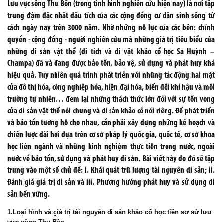
Lưu vực sông Thu Bồn (trong tình hình nghiên cứu hiện nay) là nơi tập
trung đậm đặc nhất dấu tích của các cộng đồng cư dân sinh sống từ
cách ngày nay trên 3000 năm. Nhờ những nỗ lực của các bên: chính
quyền - cộng đồng - người nghiên cứu mà những giá trị tiêu biểu của
những di sản vật thể (di tích và di vật khảo cổ học Sa Huỳnh –
Champa) đã và đang được bảo tồn, bảo vệ, sử dụng và phát huy khá
hiệu quả. Tuy nhiên quá trình phát triển với những tác động hai mặt
của đô thị hóa, công nghiệp hóa, hiện đại hóa, biến đổi khí hậu và môi
trường tự nhiên… đem lại những thách thức lớn đối với sự tồn vong
của di sản vật thể nói chung và di sản khảo cổ nói riêng. Để phát triển
và bảo tồn tương hỗ cho nhau, cần phải xây dựng những kế hoạch và
chiến lược dài hơi dựa trên cơ sở pháp lý quốc gia, quốc tế, cơ sở khoa
học liên ngành và những kinh nghiệm thực tiễn trong nước, ngoài
nước về bảo tồn, sử dụng và phát huy di sản. Bài viết này do đó sẽ tập
trung vào một số chủ đề: i. Khái quát trữ lượng tài nguyên di sản; ii.
Đánh giá giá trị di sản và iii. Phương hướng phát huy và sử dụng di
sản bền vững.
1.Loại hình và giá trị tài nguyên di sản khảo cổ học tiền sơ sử lưu
vực sông Thu Bồn