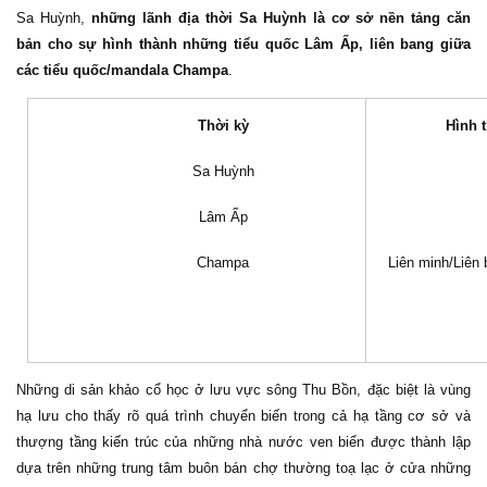
Sa Huỳnh,
những lãnh địa thời Sa Huỳnh là cơ sở nền tảng căn
bản cho sự hình thành những tiểu quốc Lâm Ấp, liên bang giữa
các tiểu quốc/mandala Champa
.
Thời kỳ
Hình 
Sa Huỳnh
Lâm Ấp
Champa
Liên minh/Liên 
Những di sản khảo cổ học ở lưu vực sông Thu Bồn, đặc biệt là vùng
hạ lưu cho thấy rõ quá trình chuyển biến trong cả hạ tầng cơ sở và
thượng tầng kiến trúc của những nhà nước ven biển được thành lập
dựa trên những trung tâm buôn bán chợ thường toạ lạc ở cửa những