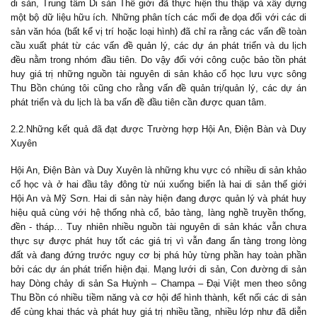
di sản, Trung tâm Di sản Thế giới đã thực hiện thu thập và xây dựng
một bộ dữ liệu hữu ích. Những phân tích các mối đe dọa đối với các di
sản văn hóa (bất kể vị trí hoặc loại hình) đã chỉ ra rằng các vấn đề toàn
cầu xuất phát từ các vấn đề quản lý, các dự án phát triển và du lịch
đều nằm trong nhóm đầu tiên. Do vậy đối với công cuộc bảo tồn phát
huy giá trị những nguồn tài nguyên di sản khảo cổ học lưu vực sông
Thu Bồn chúng tôi cũng cho rằng vấn đề quản trị/quản lý, các dự án
phát triển và du lịch là ba vấn đề đầu tiên cần được quan tâm.
2.2.Những kết quả đã đạt được Trường hợp Hội An, Điện Bàn và Duy
Xuyên
Hội An, Điện Bàn và Duy Xuyên là những khu vực có nhiều di sản khảo
cổ học và ở hai đầu tây đông từ núi xuống biển là hai di sản thế giới
Hội An và Mỹ Sơn. Hai di sản này hiện đang được quản lý và phát huy
hiệu quả cùng với hệ thống nhà cổ, bảo tàng, làng nghề truyền thống,
đền - tháp… Tuy nhiên nhiều nguồn tài nguyên di sản khác vẫn chưa
thực sự được phát huy tốt các giá trị vì vẫn đang ẩn tàng trong lòng
đất và đang đứng trước nguy cơ bị phá hủy từng phần hay toàn phần
bởi các dự án phát triển hiện đại. Mạng lưới di sản, Con đường di sản
hay Dòng chảy di sản Sa Huỳnh – Champa – Đại Việt men theo sông
Thu Bồn có nhiều tiềm năng và cơ hội để hình thành, kết nối các di sản
để cùng khai thác và phát huy giá trị nhiều tầng, nhiều lớp như đã diễn