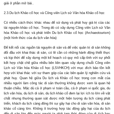
giải ở phần mở bài..
2.3.Du lịch Khảo cổ học và Công viên Lịch sử Văn hóa Khảo cổ học
Có nhiều cách thức khác nhau để sử dụng và phát huy giá trị của các
tài nguyên khảo cổ học. Trong đó có xây dựng Công viên Lịch sử Văn
hóa Khảo cổ học và phát triển Du lịch Khảo cổ học (Archaeotourism)
(một hình thức của du lịch văn hóa)
Để kết nối các nguồn tài nguyên di sản và để việc quản trị di sản không
đối đầu với khai thác di sản, có lẽ cần có những hành động thiết thực
và kịp thời để xây dựng một kế hoạch có quy mô cấp tỉnh với sự phối
kết hợp chặt chẽ giữa nhiều bên liên quan xây dựng chuỗi Công viên
Lịch sử Văn hóa Khảo cổ học (LSVHKCH) với mục đích bảo tồn kết
hợp với khai thác với sự tham góp của các bên quản lý nghiên cứu và
phát huy. Quan hệ giữa Du lịch và Khảo cổ học trong con mắt của
nhiều người làm công tác di sản thường không được xem là quan hệ
thuận chiều. Mặc dù cả ở phạm vi toàn cầu, cả ở phạm vi quốc gia, du
lịch văn hóa, du lịch di sản, du lịch khảo cổ đem lại lợi ích to lớn về vật
chất nhưng thường quan sát được một hiện tượng du lịch càng phát
triển, khách du lịch càng đông thì sự gây hại cho di sản văn hóa, di sản
khảo cổ càng lớn. Không ít trường hợp tác động gây hại của du lịch
đến di sản lớn đến mức người ta phải tạm thời đóng cửa di tích hay