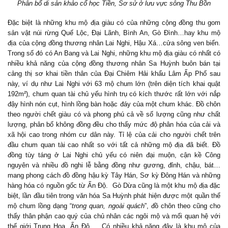
Phân bố di sản khảo cổ học Tiền, Sơ sử ở lưu vực sông Thu Bồn
Đặc biệt là những khu mộ địa giàu có của những cộng đồng thu gom
sản vật núi rừng Quế Lộc, Đại Lãnh, Bình An, Gò Đình…hay khu mộ
địa của cộng đồng thương nhân Lai Nghi, Hậu Xá…cửa sông ven biển.
Trong số đó có An Bang và Lai Nghi, những khu mộ địa giàu có nhất có
nhiều khả năng của cộng đồng thương nhân Sa Huỳnh buôn bán tại
cảng thị sơ khai tiền thân của Đại Chiêm Hải khẩu Lâm Ấp Phố sau
này, ví dụ như Lai Nghi với 63 mộ chum lớn (trên diện tích khai quật
192m²), chum quan tài chủ yếu hình trụ có kích thước rất lớn với nắp
đậy hình nón cụt, hình lồng bàn hoặc đáy của một chum khác. Đồ chôn
theo người chết giàu có và phong phú cả về số lượng cũng như chất
lượng, phân bố không đồng đều cho thấy mức độ phân hóa của cải và
xã hội cao trong nhóm cư dân này. Tỉ lệ của cải cho người chết trên
đầu chum quan tài cao nhất so với tất cả những mộ địa đã biết. Đồ
đồng tùy táng ở Lai Nghi chủ yếu có niên đại muộn, cận kề Công
nguyên và nhiều đồ nghi lễ bằng đồng như gương, đỉnh, chậu, bát…
mang phong cách đồ đồng hậu kỳ Tây Hán, Sơ kỳ Đông Hán và những
hàng hóa có nguồn gốc từ Ấn Độ. Gò Dừa cũng là một khu mộ địa đặc
biệt, lần đầu tiên trong văn hóa Sa Huỳnh phát hiện được một quần thể
mộ chum lồng dạng “
trong quan, ngoài quách
”, đồ chôn theo cũng cho
thấy thân phận cao quý của chủ nhân các ngôi mộ và mối quan hệ với
thế giới Trung Hoa, Ấn Độ… Có nhiều khả năng đây là khu mộ của