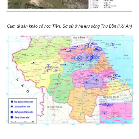
Cụm di sản khảo cổ học Tiền, Sơ sử ở hạ lưu sông Thu Bồn (Hội An)