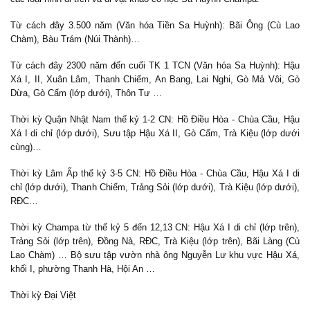
Từ cách đây 3.500 năm (Văn hóa Tiền Sa Huỳnh): Bãi Ông (Cù Lao
Chàm), Bàu Trám (Núi Thành)…
Từ cách đây 2300 năm đến cuối TK 1 TCN (Văn hóa Sa Huỳnh): Hậu
Xá I, II, Xuân Lâm, Thanh Chiếm, An Bang, Lai Nghi, Gò Mả Vôi, Gò
Dừa, Gò Cấm (lớp dưới), Thôn Tư …
Thời kỳ Quận Nhật Nam thế kỷ 1-2 CN: Hồ Điều Hòa - Chùa Cầu, Hậu
Xá I di chỉ (lớp dưới), Sưu tập Hậu Xá II, Gò Cấm, Trà Kiệu (lớp dưới
cùng)…
Thời kỳ Lâm Ấp thế kỷ 3-5 CN: Hồ Điều Hòa - Chùa Cầu, Hậu Xá I di
chỉ (lớp dưới), Thanh Chiếm, Trảng Sỏi (lớp dưới), Trà Kiệu (lớp dưới),
RĐC…
Thời kỳ Champa từ thế kỷ 5 đến 12,13 CN: Hậu Xá I di chỉ (lớp trên),
Trảng Sỏi (lớp trên), Đồng Nà, RĐC, Trà Kiệu (lớp trên), Bãi Làng (Cù
Lao Chàm) … Bộ sưu tập vườn nhà ông Nguyễn Lư khu vực Hậu Xá,
khối I, phường Thanh Hà, Hội An …
Thời kỳ Đại Việt