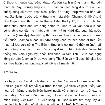
ở thượng nguồn các sông khác. Và bên cạnh những thành lũy, đền
tháp, tại đây, những làng cư trú Champa (nền tảng duy trì các tiểu
quốc) cũng đã được phát hiện, phần lớn trùng khớp với địa bàn văn
hóa Sa Huỳnh trước đó. Những nhóm địa điểm Champa ở Hội An, ở
Duy Xuyên trong thời gian từ thế kỷ 1 đến thế kỷ 12, 13… với tính chất
khác nhau phản ánh đời sống chính trị, kinh tế và văn hóa của các
cộng đồng cư dân hơn một thiên niên kỷ từ khởi đầu của nhà nước
Champa (Lâm Ấp) đến những thời kỳ cực thịnh và nếu so với những
tiểu quốc Champa ở các lưu vực sông khác thì bên cạnh di tích đền
tháp tại lưu vực sông Thu Bồn những làng cư trú, hệ thủy (giếng), bãi
bến, cảng, kho báu, thành lũy, cung điện… phản ánh đầy đủ và hệ
thống mọi khía cạnh vật chất, tinh thần và tâm linh… của các cộng
đồng cư dân Champa ở lưu vực sông Thu Bồn và mối quan hệ giao lưu
văn hóa buôn bán trong ngoài sôi động và mạnh mẽ.
1.2.Giá trị
Giá trị lịch sử. Các di tích khảo cổ học Tiền Sơ sử ở lưu vực sông Thu
Bồn có giá trị nổi bật về quá trình liên tục (kế thừa và phát triển) văn
hóa; về những chuyển biến bước ngoặt về chính trị, tư tưởng… từ
cách đây 3.500 năm đến hiện nay. Trong tất cả các lưu vực sông ở
miền Trung Việt Nam, lưu vực sông Thu Bồn là nơi tìm thấy đầy đủ
các loại hình di tích và di vật khảo cổ học Sa Huỳnh Champa.