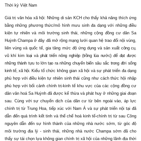
Thời kỳ Việt Nam
Giá trị văn hóa xã hội: Những di sản KCH cho thấy khả năng thích ứng
bằng những phương thức/mô hình mưu sinh đa dạng với những điều
kiện tự nhiên và môi trường sinh thái, những cộng đồng cư dân Sa
Huỳnh Champa ở đây đã mở rộng mạng lưới quan hệ trao đổi nội vùng,
liên vùng và quốc tế, gia tăng mức độ ứng dụng và sản xuất
công cụ,
vũ khí kim loại và phát triển nông nghiệp (trồng lúa nước) để đạt được
những thành tựu to lớn tạo ra những chuyển biến sâu sắc trong đời sống
kinh tế, xã hội.
Kiểu tổ chức không gian xã hội và sự phát triển đa dạng
phù hợp với điều kiện tự nhiên sinh thái cũng như cách thức hội nhập
phù hợp với bối cảnh chính trị-kinh tế khu vực của các cộng đồng cư
dân văn hoá Sa Huỳnh đã được kế thừa và phát huy ở những giai đoạn
sau. Cùng với sự chuyển dịch của dân cư từ bên ngoài vào, áp lực
chính trị từ Trung Hoa, tiếp xúc với Nam Á và sự phát triển nội tại đã
dẫn đến quá trình kết tinh và thể chế hoá kinh tế-chính trị từ sau Công
nguyên dẫn đến sự hình thành của những nhà nước sớm, từ góc độ
môi trường địa lý - sinh thái, những nhà nước Champa sớm đã cho
thấy sự tái chọn lựa không gian chính trị xã hội của những lãnh địa thời