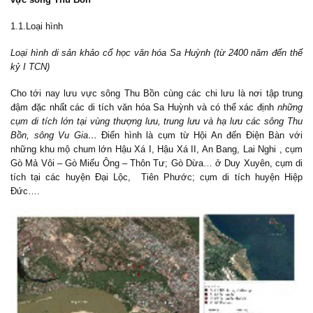
1.1.Loại hình
Loại hình di sản khảo cổ học văn hóa Sa Huỳnh (từ 2400 năm đến thế
kỷ I TCN)
Cho tới nay lưu vực sông Thu Bồn cùng các chi lưu là nơi tập trung
đậm đặc nhất các di tích văn hóa Sa Huỳnh và có thể xác định
những
cụm di tích lớn tại vùng thượng lưu, trung lưu và hạ lưu các sông Thu
Bồn, sông Vu Gia…
Điển hình là cụm từ Hội An đến Điện Bàn với
những khu mộ chum lớn Hậu Xá I, Hậu Xá II, An Bang, Lai Nghi , cụm
Gò Mả Vôi – Gò Miếu Ông – Thôn Tư; Gò Dừa… ở Duy Xuyên, cụm di
tích tại các huyện Đại Lộc, Tiên Phước; cụm di tích huyện Hiệp
Đức….