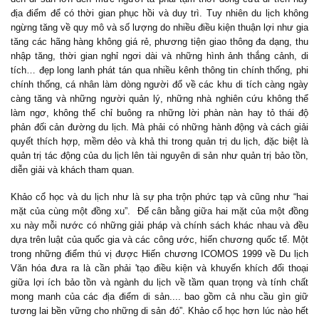
địa điểm để có thời gian phục hồi và duy trì. Tuy nhiên du lịch không
ngừng tăng về quy mô và số lượng do nhiều điều kiện thuận lợi như gia
tăng các hãng hàng không giá rẻ, phương tiện giao thông đa dạng, thu
nhập tăng, thời gian nghỉ ngơi dài và những hình ảnh thắng cảnh, di
tích… đẹp long lanh phát tán qua nhiều kênh thông tin chính thống, phi
chính thống, cá nhân làm dòng người đổ về các khu di tích càng ngày
càng tăng và những người quản lý, những nhà nghiên cứu không thể
làm ngơ, không thể chỉ buông ra những lời phàn nàn hay tỏ thái độ
phản đối cản đường du lịch. Mà phải có những hành động và cách giải
quyết thích hợp, mềm dẻo và khả thi trong quản trị du lịch, đặc biệt là
quản trị tác động của du lịch lên tài nguyên di sản như quản trị bảo tồn,
diễn giải và khách tham quan.
Khảo cổ học và du lịch như là sự pha trộn phức tạp và cũng như “hai
mặt của cùng một đồng xu”. Để cân bằng giữa hai mặt của một đồng
xu này mỗi nước có những giải pháp và chính sách khác nhau và đều
dựa trên luật của quốc gia và các công ước, hiến chương quốc tế. Một
trong những điểm thú vị được Hiến chương ICOMOS 1999 về Du lịch
Văn hóa đưa ra là cần phải 'tạo điều kiện và khuyến khích đối thoại
giữa lợi ích bảo tồn và ngành du lịch về tầm quan trọng và tính chất
mong manh của các địa điểm di sản.... bao gồm cả nhu cầu gìn giữ
tương lai bền vững cho những di sản đó”. Khảo cổ học hơn lúc nào hết