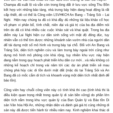
Champa đã xuất lộ và vẫn còn trong lòng đất ở lưu vực sông Thu Bồn
kết hợp với những bảo tàng, nhà trưng bày hiện đang hoạt động là rất
cấp thiết, đó có thể là Công viên LSVHKCH An Bang – Trảng Sỏi – Lai
Nghi. Hiện nay chúng ta đã có khá đầy đủ những tài liệu khảo cổ học
về phạm vi phân bố, tính chất, niên đại và giá trị của ba địa điểm nói
trên do đã có khá nhiều các cuộc khảo sát và khai quật. Trong ba địa
điểm này Lai Nghi hiện cư dân sinh sống với mật độ đông đúc, tuy
nhiên vẫn có thể tìm được những khoảnh sân vườn nhà của người dân
để tái dựng một số mô hình và trưng bày tại chỗ. Đối với An Bang và
Trảng Sỏi, diện tích nghiên cứu và làm trưng bày ngoài trời cũng như
dựng mô hình mô phỏng còn khá rộng, tuy nhiên khu vực này hiện
đang nằm trong quy hoạch phát triển khu dân cư mới…và nếu không có
những kế hoạch chỉ trong vài năm tới các dự án phát triển sẽ mau
chóng phá hủy các di tồn dưới mặt đất (mặc dù tại Trảng Sỏi và An
Bang đã có mốc cắm di tích và khoanh vùng một diện tích nhất định để
bảo tồn).
Công viên hay chuỗi công viên này có tính khả thi cao (tính khả thi là
điều kiện quan trọng nhất trong quản lý di sản bền vững) do phần lớn
diện tích nằm trong khu vực quản lý của Ban Quản lý và Bảo tồn Di
sản Văn hóa Hội An, những nhận diện và đánh giá giá trị củng những di
sản này đã được tiến hành từ nhiều năm nay. Kinh nghiệm khai thác di