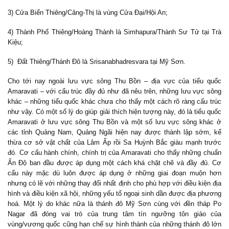
3) Cửa Biển Thiêng/Cảng-Thị là vùng Cửa Đại/Hội An;
4) Thành Phố Thiêng/Hoàng Thành là Simhapura/Thành Sư Tử tại Trà
Kiệu;
5) Đất Thiêng/Thánh Đô là Srisanabhadresvara tại Mỹ Sơn.
Cho tới nay ngoài lưu vực sông Thu Bồn – địa vực của tiểu quốc
Amaravati – với cấu trúc đầy đủ như đã nêu trên, những lưu vực sông
khác – những tiểu quốc khác chưa cho thấy một cách rõ ràng cấu trúc
như vậy. Có một số lý do giúp giải thích hiện tượng này, đó là tiểu quốc
Amaravati ở lưu vực sông Thu Bồn và một số lưu vực sông khác ở
các tỉnh Quảng Nam, Quảng Ngãi hiện nay được thành lập sớm, kế
thừa cơ sở vật chất của Lâm Ấp rồi Sa Huỳnh Bắc giàu mạnh trước
đó. Cơ cấu hành chính, chính trị của Amaravati cho thấy những chuẩn
Ấn Độ ban đầu được áp dụng một cách khá chặt chẽ và đầy đủ. Cơ
cấu này mặc dù luôn được áp dụng ở những giai đoạn muộn hơn
nhưng có lẽ với những thay đổi nhất định cho phù hợp với điều kiện địa
hình và điều kiện xã hội, những yếu tố ngoại sinh dần được địa phương
hoá. Một lý do khác nữa là thánh đô Mỹ Sơn cùng với đền tháp Po
Nagar đã đóng vai trò của trung tâm tín ngưỡng tôn giáo của
vùng/vương quốc cũng hạn chế sự hình thành của những thánh đô lớn