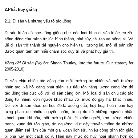
2.Phát huy giá trị
2.1. Di sản và những yếu tố tác động
Di sản khảo cổ học cũng giống như các loại hình di sản khác có đời
sống riêng của mình từ lúc hình thành, phá hủy, tái tạo và sống lại. Và
để di sản trở thành tài nguyên cho hiện tại, tương lai, mỗi di sản cần
được quan tâm tìm hiểu chăm sóc duy trì và phát huy giá trị.
Vòng đời Di sản
(Nguồn
: Simon Thurley, Into the future. Our stategy for
2005-2010).
Di sản chịu nhiều tác động của môi trường tự nhiên và môi trường
nhân tạo, xã hội càng phát triển, sự tiêu tốn năng lượng càng lớn thì
tác động tiêu cực đối với di sản càng lớn. Mỗi loại di sản chịu các tác
động tự nhiên, con người khác nhau với mức độ gây hại khác nhau.
Đối với di sản khảo cổ học đó là xuống cấp, huỷ hoại hoàn toàn hay
từng phần do nhiều nguyên nhân, trong đó có những nguyên nhân
khách quan khí hậu, môi trường thời tiết khắc nghiệt, khó lường, chiến
tranh, xung đột tôn giáo, tín ngưỡng, đứt gãy truyền thống do những
quan điểm sai lầm của một giai đoạn lịch sử, nhiều công trình tôn giáo
bị phá huỷ một cách cố ý. Hiện nay mức độ huỷ hoại nhanh hơn do