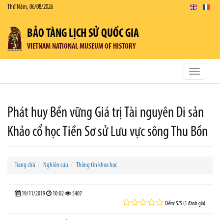
Thứ Năm, 06/08/2026
BẢO TÀNG LỊCH SỬ QUỐC GIA
VIETNAM NATIONAL MUSEUM OF HISTORY
Toggle
navigatio
Phát huy Bền vững Giá trị Tài nguyên Di sản
Khảo cổ học Tiền Sơ sử Lưu vực sông Thu Bồn
Trang chủ
Nghiên cứu
Thông tin khoa học
19/11/2019
10:02
5407
Điểm: 5/5 (1 đánh giá)