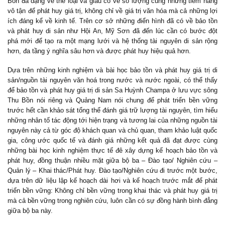
Bồn đa dạng về thể loại và giàu có về số lượng cùng những tiềm năng
vô tận để phát huy giá trị, không chỉ về giá trị văn hóa mà cả những lợi
ích đáng kể về kinh tế. Trên cơ sở những điển hình đã có về bảo tồn
và phát huy di sản như Hội An, Mỹ Sơn đã đến lúc cần có bước đột
phá mới để tạo ra một mạng lưới và hệ thống tài nguyên di sản rộng
hơn, đa tầng ý nghĩa sâu hơn và được phát huy hiệu quả hơn.
Dựa trên những kinh nghiệm và bài học bảo tồn và phát huy giá trị di
sản/nguồn tài nguyên văn hoá trong nước và nước ngoài, có thể thấy
để bảo tồn và phát huy giá trị di sản Sa Huỳnh Champa ở lưu vực sông
Thu Bồn nói riêng và Quảng Nam nói chung để phát triển bền vững
trước hết cần khảo sát tổng thể đánh giá trữ lượng tài nguyên, tìm hiểu
những nhân tố tác động tới hiện trạng và tương lai của những nguồn tài
nguyên này cả từ góc độ khách quan và chủ quan, tham khảo luật quốc
gia, công ước quốc tế và đánh giá những kết quả đã đạt được cùng
những bài học kinh nghiệm thực tế đê xây dựng kế hoạch bảo tồn và
phát huy, đồng thuận nhiều mặt giữa bộ ba – Đào tạo/ Nghiên cứu –
Quản lý – Khai thác/Phát huy. Đào tạo/Nghiên cứu đi trước một bước,
dựa trên dữ liệu lập kế hoạch dài hơi và kế hoạch trước mắt để phát
triển bền vững: Không chỉ bền vững trong khai thác và phát huy giá trị
mà cả bền vững trong nghiên cứu, luôn cần có sự đồng hành bình đẳng
giữa bộ ba này.