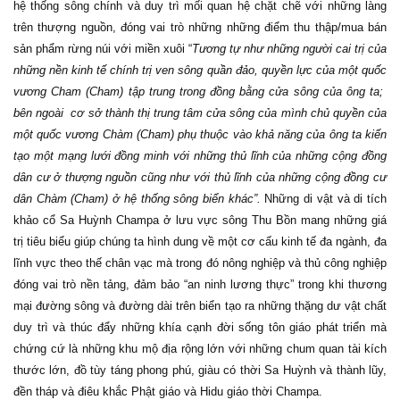
hệ thống sông chính và duy trì mối quan hệ chặt chẽ với những làng
trên thượng nguồn, đóng vai trò những những điểm thu thập/mua bán
sản phẩm rừng núi với miền xuôi “
Tương tự như những người cai trị của
những nền kinh tế chính trị ven sông quần đảo, quyền lực của một quốc
vương Cham (Cham) tập trung trong đồng bằng cửa sông của ông ta;
bên ngoài cơ sở thành thị trung tâm cửa sông của mình chủ quyền của
một quốc vương Chàm (Cham) phụ thuộc vào khả năng của ông ta kiến
tạo một mạng lưới đồng minh với những thủ lĩnh của những cộng đồng
dân cư ở thượng nguồn cũng như với thủ lĩnh của những cộng đồng cư
dân Chàm (Cham) ở hệ thống sông biển khác”.
Những di vật và di tích
khảo cổ Sa Huỳnh Champa ở lưu vực sông Thu Bồn mang những giá
trị tiêu biểu giúp chúng ta hình dung về một cơ cấu kinh tế đa ngành, đa
lĩnh vực theo thế chân vạc mà trong đó nông nghiệp và thủ công nghiệp
đóng vai trò nền tảng, đảm bảo “an ninh lương thực” trong khi thương
mại đường sông và đường dài trên biển tạo ra những thặng dư vật chất
duy trì và thúc đẩy những khía cạnh đời sống tôn giáo phát triển mà
chứng cứ là những khu mộ địa rộng lớn với những chum quan tài kích
thước lớn, đồ tùy táng phong phú, giàu có thời Sa Huỳnh và thành lũy,
đền tháp và điêu khắc Phật giáo và Hidu giáo thời Champa.