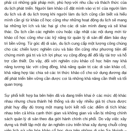
phải có những giải pháp mới, phù hợp với nhu cầu và thách thức của
du lịch phát triển. Người làm khảo cổ đặt mình vào vị trí của người làm
du lịch và đi du lịch trong khi người làm du lịch cũng cần biết và hiểu
mình cần gì từ khảo cổ học cũng như những hoạt động du lịch sẽ mang
lại những lợi ích và tác hại gì cho các di sản mình đang và sẽ khai
thác. Du lịch cần các nghiên cứu hoặc cập nhật các nội dung mới từ
khảo cổ học cũng như các kỹ năng từ quản lý di sản để đảm bảo duy
trì bền vững. Từ góc độ di sản, du lịch cung cấp một lượng công chúng
cho các chiến lược nghiên cứu và bảo tồn cũng như phương tiện để
chứng minh giá trị và ích lợi phục vụ cộng đồng để đổi lấy tài trợ và hỗ
trợ cần thiết. Do vậy, đối với nghiên cứu khảo cổ học hiện nay khả
năng tương tác với cộng đồng, khả năng quản trị các di sản khảo cổ,
khả năng hợp tác chia sẻ các tri thức khảo cổ cho sử dụng đương đại
để phát triển bền vững cần được coi là những khả năng cần thiết và tối
quan trọng.
Sự phối kết hợp ba bên hiện đã và đang triển khai ở các mức độ khác
nhau nhưng chưa thành hệ thống và do vậy nhiều giá trị chưa được
phát huy đầy đủ trong một mạng lưới kết nối các điểm di tích khác
nhau trên cả khía cạnh thời gian và không gian và vẫn bị những chính
sách quản lý di sản theo địa giới hành chính chi phối. Do vậy việc xây
dựng và thiết lập một dự án nghiên cứu triển khai xây dựng chuỗi công
viên lịch sử văn hóa khảo cổ học dựa trên những di sản Sa Huỳnh –