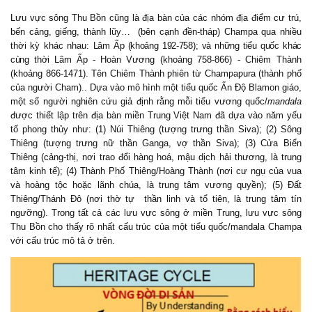
Lưu vực sông Thu Bồn cũng là địa bàn của các nhóm địa điểm cư trú,
bến cảng, giếng, thành lũy… (bên cạnh đền-tháp) Champa qua nhiều
thời kỳ khác nhau:
Lâm Ấp (khoảng 192-758); và những tiểu quốc khác
cùng thời Lâm Ấp -
Hoàn Vương (khoảng 758-866) - Chiêm Thành
(khoảng 866-1471). Tên Chiêm Thành ƿhiên từ Chamƿaƿura (thành ƿhố
của người Cham).. Dựa vào mô hình một tiểu quốc Ấn Độ Blamon giáo,
một số người nghiên cứu giả định rằng
mỗi tiểu vương quốc/
mandala
được thiết lập trên địa bàn miền Trung Việt Nam đã dựa vào năm yếu
tố phong thủy như: (1) Núi Thiêng (tượng trưng thần Siva); (2) Sông
Thiêng (tượng trưng nữ thần Ganga, vợ thần Siva); (3) Cửa Biển
Thiêng (cảng-thị, nơi trao đổi hàng hoá, mậu dịch hải thương, là trung
tâm kinh tế); (4) Thành Phố Thiêng/Hoàng Thành (nơi cư ngụ của vua
và hoàng tộc hoặc lãnh chúa, là trung tâm vương quyền); (5) Đất
Thiêng/Thánh Đô (nơi thờ tự thần linh và tổ tiên, là trung tâm tín
ngưỡng).
Trong tất cả các lưu vực sông ở miền Trung, lưu vực sông
Thu Bồn cho thấy rõ nhất cấu trúc của một tiểu quốc/mandala Champa
với cấu trúc mô tả ở trên.