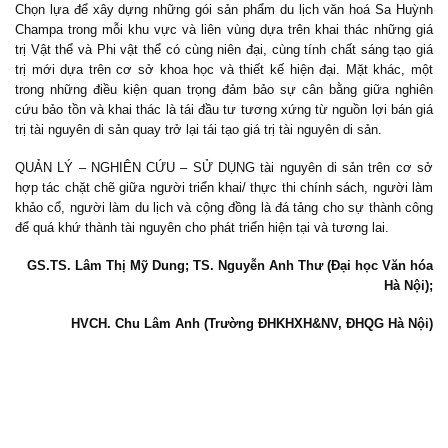
Chọn lựa để xây dựng những gói sản phẩm du lịch văn hoá Sa Huỳnh
Champa trong mỗi khu vực và liên vùng dựa trên khai thác những giá
trị Vật thể và Phi vật thể có cùng niên đại, cùng tính chất sáng tạo giá
trị mới dựa trên cơ sở khoa học và thiết kế hiện đại. Mặt khác, một
trong những điều kiện quan trọng đảm bảo sự cân bằng giữa nghiên
cứu bảo tồn và khai thác là tái đầu tư tương xứng từ nguồn lợi bán giá
trị tài nguyên di sản quay trở lại tái tạo giá trị tài nguyên di sản.
QUẢN LÝ – NGHIÊN CỨU – SỬ DỤNG tài nguyên di sản trên cơ sở
hợp tác chặt chẽ giữa người triển khai/ thực thi chính sách, người làm
khảo cổ, người làm du lịch và cộng đồng là đá tảng cho sự thành công
để quá khứ thành tài nguyên cho phát triển hiện tại và tương lai.
GS.TS. Lâm Thị Mỹ Dung; TS. Nguyễn Anh Thư (Đại học Văn hóa
Hà Nội);
HVCH. Chu Lâm Anh (Trường ĐHKHXH&NV, ĐHQG Hà Nội)