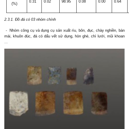
0.31
0.02
98.95
0.08
0.00
0.64
(%)
2.3.1. Đồ đá có 03 nhóm chính
- Nhóm công cụ và dụng cụ sản xuất rìu, bôn, đục, chày nghiền, bàn
mài, khuôn đúc, đá có dấu vết sử dụng, hòn ghè, chì lưới, mũi khoan
...