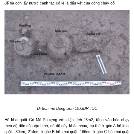
để bà con lấy nước canh tác có lẽ là dấu vết của dòng chảy cổ.
Di tích mộ Đông Sơn 10.GDR.TS1
Hố khai quật Gò Mả Phượng với diện tích 26m2, tầng văn hóa chạy
theo độ dốc của địa hình, có độ dày khác nhau, cụ thể ở góc A hố khai
quật - 80cm, 214cm ở góc B hố khai quật, 166cm ở góc C hố khai quật