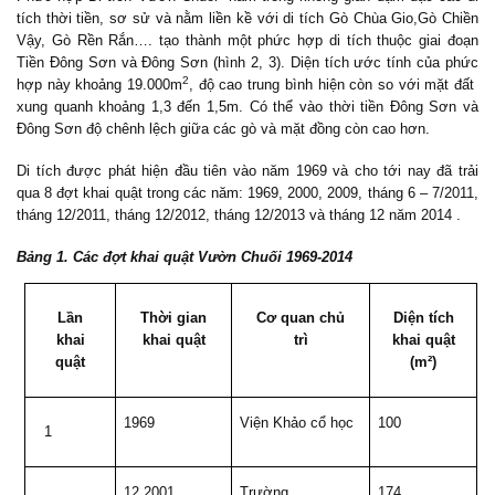
tích thời tiền, sơ sử và nằm
liền kề
với di tích
G
ò Chùa Gio,Gò Chiền
Vậy, Gò Rền Rắn…. tạo thành một phức hợp di tích thuộc giai đoạn
Tiền Đông Sơn và Đông Sơn (hình 2, 3). D
iện tích
ước tính của phức
2
hợp này khoảng
19.000m
, độ cao trung b
ình hiện còn so với mặt đất
xung quanh khoảng 1,3 đến 1,5m. Có thể vào thời tiền Đông Sơn và
Đông Sơn độ chênh lệch giữa các gò và mặt đồng còn cao h
ơn.
Di tích được phát hiện đầu tiên vào năm 1969 và cho tới nay đã trải
qua 8 đợt khai quật trong các năm: 1969, 2000, 2009, tháng 6 – 7/2011,
tháng 12/2011, tháng 12/2012, tháng 12/2013 và tháng 12 năm 2014 .
Bảng 1. Các đợt khai quật Vườn Chuối 1969-2014
Lần
Thời gian
Cơ quan chủ
Diện tích
khai
khai quật
trì
khai quật
quật
(m²)
1969
Viện Khảo cổ học
100
1
12.2001
Trường
174