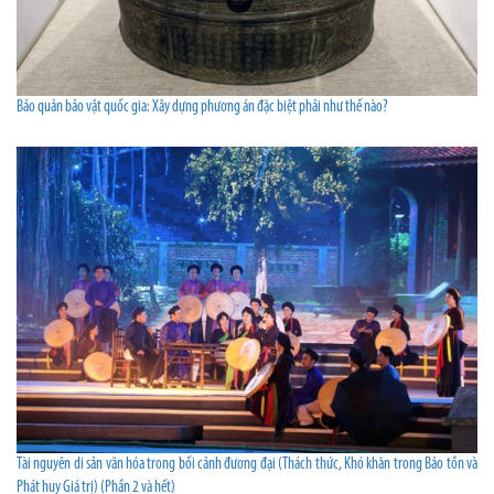
Bảo quản bảo vật quốc gia: Xây dựng phương án đặc biệt phải như thế nào?
Tài nguyên di sản văn hóa trong bối cảnh đương đại (Thách thức, Khó khăn trong Bảo tồn và
Phát huy Giá trị) (Phần 2 và hết)