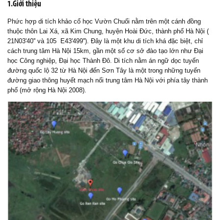
1.Giới thiệu
Phức hợp di tích khảo cổ học V
ườn Chuối nằm trên một cánh đồng
thuộc thôn Lai Xá, x
ã Kim Chung, huyện Hoài Đức, thành phố Hà Nội (
21N03'40'' và 105 E43'499''). Đây
là
một khu
di tích khá đặc biệt,
chỉ
cách trung tâm Hà Nội 15km, gần
một số cơ sở đào tạo lớn như
Đại
học Công
n
ghiệp, Đại học Thành Đô
. Di tích n
ằm án ngữ dọc tuyến
đường quốc lộ 32 từ Hà Nội đến Sơn Tây là một trong những tuyến
đường giao thông huyết mạch nối trung tâm Hà Nội với phía tây thành
phố (mở rộng Hà Nội 2008).