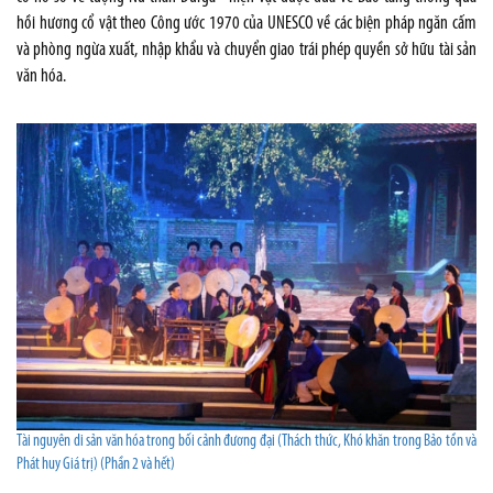
hồi hương cổ vật theo Công ước 1970 của UNESCO về các biện pháp ngăn cấm
và phòng ngừa xuất, nhập khẩu và chuyển giao trái phép quyền sở hữu tài sản
văn hóa.
Tài nguyên di sản văn hóa trong bối cảnh đương đại (Thách thức, Khó khăn trong Bảo tồn và
Phát huy Giá trị) (Phần 2 và hết)