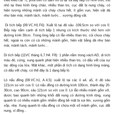
theo kiểu cắt ¼, phía trên có đám tro tụ lại và đáy bếp có hình tròn, thu
nhỏ lại theo hình lòng chảo, nhiều than tro, cục đất bị nung cháy, có
hiện tượng những mảnh củi cháy chưa hết, ít gốm vụn, hiện vật đá
như bàn mài, mảnh tách, mảnh tước... xương động vật.
Di tích bếp (09.VC.H1.F6): Xuất lộ tại độ sâu -109,5cm so với cos 0.
Bếp này nằm cạnh di tích bếp 1 nhưng có kích thước nhỏ hơn với
đường kính 30cm. Trong lòng bếp có lẫn nhiều than tro, củi chưa cháy
hết, ngoài ra còn có cả những mảnh gốm, hiện vật bằng đá như bàn
mài, mảnh tách, mảnh tước…
Di tích bếp (11VC tháng 6,7.H4. F8): 1 phần nằm trong vách AD, di tích
màu đỏ, cứng, xung quanh phát hiện nhiều than tro, có dấu vết của sự
tác động của lửa. Mặt khác, một phần di tích có dạng hình lòng máng,
có dấu vết cháy, có thể đây là 1 dạng bếp lò.
Lò nấu đồng (09.VC.h1, A.4,5): xuất lộ tại các ô a4, a5, ở độ sâu
121cm so với cos 0. Lò nấu đồng có đường kính 100cm, thành dày 20-
30cm, cao 90cm, sâu 121cm so với cos 0. Lò lẫn nhiều mảnh gốm vỡ,
được bao quanh bởi những khối đất nung có đường kính rộng, xung
quanh lò có nhiều mảnh gốm nhiễm đồng bề mặt bị sùi lên, xương gốm
xốp, nhẹ. Xung quanh lò nấu đồng có chứa một số mảnh gốm, cục đất
nung, xỉ đồng...