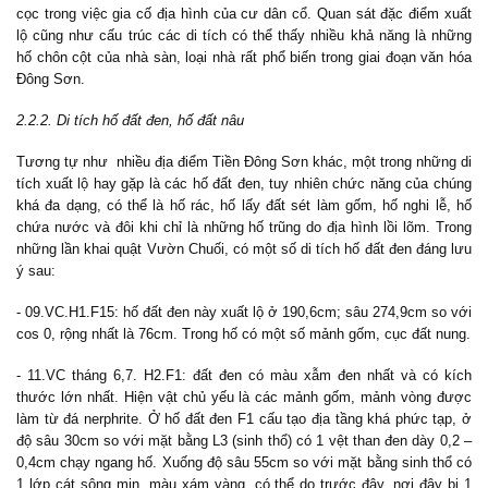
cọc trong việc gia cố địa hình của cư dân cổ. Quan sát đặc điểm xuất
lộ cũng như cấu trúc các di tích có thể thấy nhiều khả năng là những
hố chôn cột của nhà sàn, loại nhà rất phổ biến trong giai đoạn văn hóa
Đông Sơn.
2.2.2. Di tích hố đất đen, hố đất nâu
Tương tự như nhiều địa điểm Tiền Đông Sơn khác, một trong những di
tích xuất lộ hay gặp là các hố đất đen, tuy nhiên chức năng của chúng
khá đa dạng, có thể là hố rác, hố lấy đất sét làm gốm, hố nghi lễ, hố
chứa nước và đôi khi chỉ là những hố trũng do địa hình lồi lõm. Trong
những lần khai quật Vườn Chuối, có một số di tích hố đất đen đáng lưu
ý sau:
- 09.VC.H1.F15: hố đất đen này xuất lộ ở 190,6cm; sâu 274,9cm so với
cos 0, rộng nhất là 76cm. Trong hố có một số mảnh gốm, cục đất nung.
- 11.VC tháng 6,7. H2.F1: đất đen có màu xẫm đen nhất và có kích
thước lớn nhất. Hiện vật chủ yếu là các mảnh gốm, mảnh vòng được
làm từ đá nerphrite. Ở hố đất đen F1 cấu tạo địa tầng khá phức tạp, ở
độ sâu 30cm so với mặt bằng L3 (sinh thổ) có 1 vệt than đen dày 0,2 –
0,4cm chạy ngang hố. Xuống độ sâu 55cm so với mặt bằng sinh thổ có
1 lớp cát sông mịn, màu xám vàng, có thể do trước đây, nơi đây bị 1