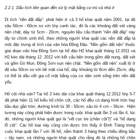
2.2.1. Dấu tích liên quan đến xử lý mặt bằng cư trú và nhà ở
Di tích “nền đất đắp”: phát hiện ở cả 3 hố khai quật năm 2001, tại độ
sâu 50cm - 60cm so với lớp canh tác, đó là các khoảng đất sét vàng
nện chặt, dày từ 5cm - 20cm, nguyên liệu cấu thành “nền đất đắp” này
lấy từ chính sinh thổ, theo những người khai quật các nền đất đắp là
một đặc trưng di tích của văn hóa Đồng Đậu. “Nền gốm đất nện” thuộc
giai đoạn văn hóa Đông Sơn tại hố đào H2 khai quật tháng 12.2011 và
H2 kéo dài tháng 12. 2012 với kết cấu bên trong gồm đất nung, đất sét
và gốm Gò Mun, Đông Sơn vụn nện chặt. “Nền gốm đất nện” xuất lộ ở
độ sâu 50cm so với bề mặt của hố, dày khoảng từ 8cm đến 25cm, đây
có thể là dấu vết gia cố mặt bằng của cư dân sinh sống trên nền đất
yếu.
Hố cột nhà sàn?
Tại hố 2 kéo dài của khai quật tháng 12.2012 lớp 5-7
đã phát hiện 11 hố kiểu hố chôn cột, các hố đều có dạng hình tròn hay
bầu đục gần tròn, đường kính từ 30 - 50cm; sâu từ 4 cm – 56cm.
Hiện
tượng này cũng phát hiện được trong cuộc khai quật lần 3 và lần 4, lúc
đó, những người khai quật gọi là “vết cọc tre (chân cột?)” và “hố dạng
lỗ cột”. Các hố loại này cũng còn được tìm thấy ở Đình Tràng trong
cuộc khai quật lần 7 với 36 hố, nằm thành 3 hàng theo chiều đông bắc
– tây nam, và những người khai quật cho rằng đó là những hố chôn