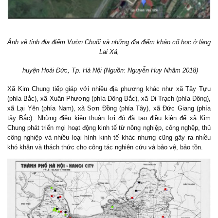
Ảnh vệ tinh địa điểm Vườn Chuối và những địa điểm khảo cổ học ở làng
Lai Xá,
huyện Hoài Đức, Tp. Hà Nội (Nguồn: Nguyễn Huy Nhâm 2018)
X
ã Kim Chung tiếp giáp với nhiều địa phương khác như xã Tây Tựu
(phía Bắc), xã Xuân Ph
ương (phía Đông Bắc), x
ã Di Trạch (phía Đông),
xã Lại Yên (phía Nam), xã S
ơn Đồng (phía Tây), x
ã Đức Giang (phía
tây Bắc). Những điều kiện thuận lợi đó đã tạo điều kiện để xã Kim
Chung phát triển mọi hoạt động kinh tế từ nông nghiệp, công nghệp, thủ
công nghiệp và nhiều loại hình kinh tế khác nhưng cũng gây ra nhiều
khó khăn và thách thức cho công tác nghiên cứu và bảo vệ, bảo tồn.