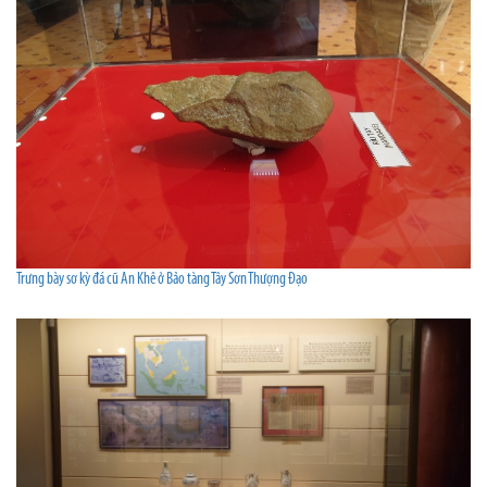
Trưng bày sơ kỳ đá cũ An Khê ở Bảo tàng Tây Sơn Thượng Đạo