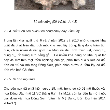
Lò nấu đồng (09.VC.h1, A.4,5)
2.2.4. Dấu tích liên quan đến dòng chảy hay đầm lầy
Trong lần khai quật thứ 6 và 7 năm 2012 và 2013 những người khai
quật đã phát hiện dấu tích một khu vực lầy trũng, lắng đọng trầm tích
bùn, chứa nhiều di vật gốm Gò Mun và dấu tích thực vật, công cụ,
dụng cụ, đồ trang sức bằng gỗ… Có nhiều khả năng hố khai quật lần
này đã mở trên một triền nghiêng của gò, phía trên của sườn có dấu
tích cư trú và mộ táng Đông Sơn, phía chân sườn là đầm lầy có dấu
tích văn hoá Gò Mun.
2.2.5. Di tích mộ táng
Cho đến nay đã phát hiện được 29. mộ, trong đó có 01 mộ thuộc văn
hoá Đồng Đậu (mộ 11.VC tháng 6,7, H.7.M.1), còn lại đều là mộ thuộc
giai đoạn văn hoá Đông Sơn (Lâm Thị Mỹ Dung, Bùi Hữu Tiến 2014:
206-217)