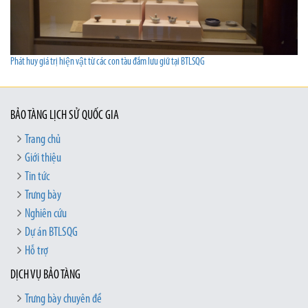
Phát huy giá trị hiện vật từ các con tàu đắm lưu giữ tại BTLSQG
BẢO TÀNG LỊCH SỬ QUỐC GIA
Trang chủ
Giới thiệu
Tin tức
Trưng bày
Nghiên cứu
Dự án BTLSQG
Hỗ trợ
DỊCH VỤ BẢO TÀNG
Trưng bày chuyên đề