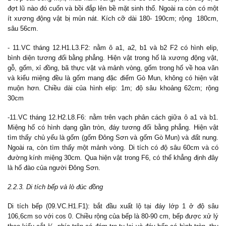
đợt lũ nào đó cuốn và bồi đắp lên bề mặt sinh thổ. Ngoài ra còn có một
ít xương động vật bị mủn nát. Kích cỡ dài 180- 190cm; rộng 180cm,
sâu 56cm.
- 11.VC tháng 12.H1.L3.F2: nằm ô a1, a2, b1 và b2 F2 có hình elip,
bình diện tương đối bằng phẳng. Hiện vật trong hố là xương động vật,
gỗ, gốm, xỉ đồng, bã thực vật và mảnh vòng, gốm trong hố về hoa văn
và kiểu miệng đều là gốm mang đặc điểm Gò Mun, không có hiện vật
muộn hơn. Chiều dài của hình elip: 1m; độ sâu khoảng 62cm; rộng
30cm
-11.VC tháng 12.H2.L8.F6: nằm trên vạch phân cách giữa ô a1 và b1.
Miệng hố có hình dạng gần tròn, đáy tương đối bằng phẳng. Hiện vật
tìm thấy chủ yếu là gốm (gốm Đông Sơn và gốm Gò Mun) và đất nung.
Ngoài ra, còn tìm thấy một mảnh vòng. Di tích có độ sâu 60cm và có
đường kính miệng 30cm
.
Qua hiện vật trong F6, có thể khẳng định đây
là hố đào của người Đông Sơn.
2.2.3. Di tích bếp và lò đúc đồng
Di tích bếp (09.VC.H1.F1): bắt đầu xuất lộ tại đáy lớp 1 ở độ sâu
106,6cm so với cos 0. Chiều rộng của bếp là 80-90 cm, bếp được xử lý