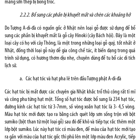
mảng sơn thếp bị bong tróc.
2.2.2.
Bổ sung các phần bị khuyết mất và chèn các khoảng hở
Do Tượng A-di-đà có nguồn gốc ở Nhật nên loại gỗ được sử dụng để bổ
sung các phần bị khuyết mất là gỗ cây Hinoki (cây Bách hội). Đây là một
loại cây có họ với cây Thông, là một trong những loại gỗ quý, tốt nhất ở
Nhật, đồng thời loại gỗ này dễ gia công chế tác, ít biến dạng trong quá
trình sử dụng, có hương thơm dịu nhẹ, chuyên dùng để tu bổ các di tích
lịch sử.
a.
Các hạt tóc và hạt pha lê trên đầu Tượng phật A-di-đà
Các hạt tóc bị mất được các chuyên gia Nhật khắc trổ thủ công rất tỉ mỉ
và công phu từng hạt một. Tổng số hạt tóc được bổ sung là 234 hạt tóc,
đường kính các hạt tóc từ 3-7mm, số vòng xoắn hạt tóc là 3- 4,5 vòng.
Màu hạt tóc mới được tạo ra bằng cách quét lớp sơn sống trộn với bột
sumiko (bột than từ một loại gỗ) sau đó để khô và tiếp tục rắc thêm một
lớp bột sumiko. Lúc này hạt tóc có màu đen, để màu của hạt tóc mới tạo
ra gần với màu của hạt tóc gốc thì phủ lên một lớp màu đen Acrylic, tiếp