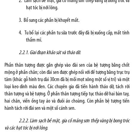
2.
Làm sạch bề mặt, gia cố mảng sơn thếp vàng bị bong tróc và
hạt tóc bị nới lỏng.
3.
Bổ sung các phần bị khuyết mất.
4.
Tu bổ lại các phần tu sửa trước đây đã bị xuống cấp, mất tính
thẩm mĩ.
2.2.1.
Giai đoạn khảo sát và tháo dỡ.
Phần thân tượng được gắn ghép vào đài sen của bệ tượng bằng chốt
mộng ở phần chân; còn đài sen được ghép nối với đế tượng bằng trục trụ
tâm (khúc gỗ hình trụ dài 30cm đã bị mối mọt xông một số vị trí) và một
loại keo dính màu đen. Các chuyên gia đã tiến hành tháo dỡ, tách rời
thân tượng và bệ tượng. Ở phần thân tượng tiếp tục tháo dỡ hai bàn tay,
hai chân, viền ống tay áo và đuôi áo choàng. Còn phần bệ tượng tiến
hành tách rời đài sen và một số cánh sen.
2.2.2. Làm sạch bề mặt, gia cố mảng sơn thếp vàng bị bong tróc
và các hạt tóc bị nới lỏng.