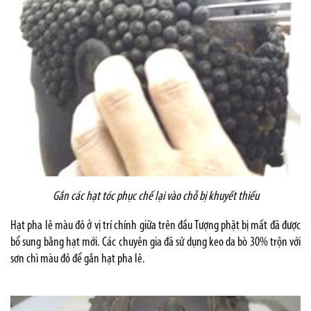
Gắn các hạt tóc phục chế lại vào chỗ bị khuyết thiếu
Hạt pha lê màu đỏ ở vị trí chính giữa trên đầu Tượng phật bị mất đã được
bổ sung bằng hạt mới. Các chuyên gia đã sử dụng keo da bò 30% trộn với
sơn chì màu đỏ để gắn hạt pha lê.