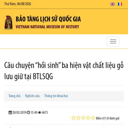
Thứ Năm, 06/08/2026
BẢO TÀNG LỊCH SỬ QUỐC GIA
VIETNAM NATIONAL MUSEUM OF HISTORY
Toggle
navigatio
Câu chuyện “hồi sinh” ba hiện vật chất liệu gỗ
lưu giữ tại BTLSQG
Trang chủ
Nghiên cứu
Thông tin khoa học
20/02/2019
15:49
4673
Điểm: 0/5 (0 đánh giá)