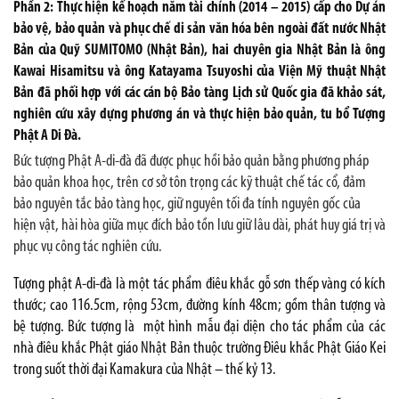
Phần 2: Thực hiện kế hoạch năm tài chính (2014 – 2015) cấp cho Dự án
bảo vệ, bảo quản và phục chế di sản văn hóa bên ngoài đất nước Nhật
Bản của Quỹ SUMITOMO (Nhật Bản), hai chuyên gia Nhật Bản là ông
Kawai Hisamitsu và ông Katayama Tsuyoshi của Viện Mỹ thuật Nhật
Bản đã phối hợp với các cán bộ Bảo tàng Lịch sử Quốc gia đã khảo sát,
nghiên cứu xây dựng phương án và thực hiện bảo quản, tu bổ Tượng
Phật A Di Đà.
B
ức tượng Phật A-di-đà đã được phục hồi bảo quản bằng phương pháp
bảo quản khoa học, trên cơ sở tôn trọng các kỹ thuật chế tác cổ, đảm
bảo nguyên tắc bảo tàng học, giữ nguyên tối đa tính nguyên gốc của
hiện vật, hài hòa giữa mục đích bảo tồn lưu giữ lâu dài, phát huy giá trị và
phục vụ công tác nghiên cứu.
Tượng phật A-di-đà là một tác phẩm điêu khắc gỗ sơn thếp vàng có kích
thước; cao 116.5cm, rộng 53cm, đường kính 48cm; gồm thân tượng và
bệ tượng. Bức tượng là
một hình mẫu đại diện cho tác phẩm của các
nhà điêu khắc Phật giáo Nhật Bản thuộc trường Điêu khắc Phật Giáo Kei
trong suốt thời đại Kamakura của Nhật – thế kỷ 13.