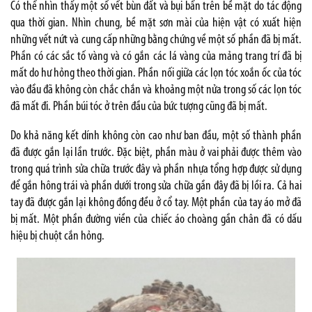
C
ó thể nhìn thấy
một số vết bùn đất
và bụi bẩn
trên bề mặt
do
tác động
qua thời gian
. Nhìn chung, bề mặt sơn mài của hiện vật có xuất hiện
những vết nứt và cung cấp những bằng chứng về một số phần đã bị mất.
Phần có các sắc tố vàng và có gắn các lá vàng của mảng trang trí đã bị
mất do hư hỏng theo thời gian. Phần nối giữa các lọn tóc xoắn ốc của tóc
vào đầu đã không còn chắc chắn và khoảng một nửa trong số các lọn tóc
đã mất đi. Phần búi tóc ở trên đầu của bức tượng cũng đã bị mất.
Do khả năng kết dính không còn cao như ban đầu, một số thành phần
đã được gắn lại lần trước. Đặc biệt, phần màu ở vai phải được thêm vào
trong quá trình sửa chữa trước đây và phần nhựa tổng hợp được sử dụng
để gắn hông trái và phần dưới trong sửa chữa gần đây đã bị lồi ra. Cả hai
tay đã được gắn lại không đồng đều ở cổ tay. Một phần của tay áo mở đã
bị mất. Một phần đường viền của chiếc áo choàng gần chân đã có dấu
hiệu bị chuột cắn hỏng.