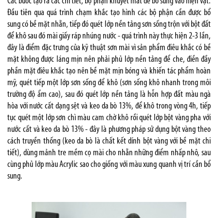
Các bước tạo ra các chi tiết, bộ phận khuyết mất để bổ sung vào hiện vật.
Đầu tiên qua quá trình chạm khắc tạo hình các bộ phận cần được bổ
sung có bề mặt nhẵn, tiếp đó quét lớp nền tảng sơn sống trộn với bột đất
để khô sau đó mài giấy ráp nhúng nước - quá trình này thực hiện 2-3 lần,
đây là điểm đặc trưng của kỹ thuật sơn mài vì sản phẩm điêu khắc có bề
mặt không được láng mịn nên phải phủ lớp nền tảng để che, điền đầy
phần mặt điêu khắc tạo nên bề mặt mịn bóng và khiến tác phẩm hoàn
mỹ, quét tiếp một lớp sơn sống để khô (sơn sống khô nhanh trong môi
trường độ ẩm cao), sau đó quét lớp nền tảng là hỗn hợp đất màu ngà
hòa với nước cất dạng sệt và keo da bò 13%, để khô trong vòng 4h, tiếp
tục quét một lớp sơn chì màu cam chờ khô rồi quét lớp bột vàng pha với
nước cất và keo da bò 13% - đây là phương pháp sử dụng bột vàng theo
cách truyền thống (keo da bò là chất kết dính bột vàng với bề mặt chi
tiết), dùng mảnh tre mềm cọ mài cho nhẵn những điểm nhấp nhô, sau
cùng phủ lớp màu Acrylic sao cho giống với màu xung quanh vị trí cần bổ
sung.