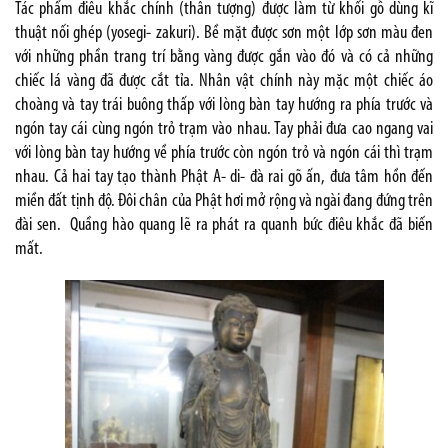
Tác phẩm điêu khắc chính (thân tượng) được làm từ khối gỗ dùng kĩ
thuật nối ghép (yosegi- zakuri). Bề mặt được sơn một lớp sơn màu đen
với những phần trang trí bằng vàng được gắn vào đó và có cả những
chiếc lá vàng đã được cắt tỉa. Nhân vật chính này mặc một chiếc áo
choàng và tay trái buông thấp với lòng bàn tay hướng ra phía trước và
ngón tay cái cùng ngón trỏ trạm vào nhau. Tay phải đưa cao ngang vai
với lòng bàn tay hướng về phía trước còn ngón trỏ và ngón cái thì trạm
nhau. Cả hai tay tạo thành Phật A- di- đà rai gõ ấn, đưa tâm hồn đến
miền đất tịnh độ. Đôi chân của Phật hơi mở rộng và ngài đang đứng trên
đài sen. Quầng hào quang lẽ ra phát ra quanh bức điêu khắc đã biến
mất.