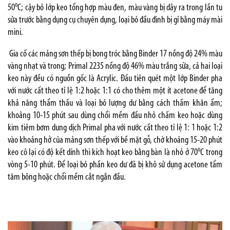
o
50
C; cậy bỏ lớp keo tổng hợp màu đen, màu vàng bị dây ra trong lần tu
sửa trước bằng dụng cụ chuyên dụng, loại bỏ đầu đinh bị gỉ bằng máy mài
mini.
Gia cố các mảng sơn thếp bị bong tróc bằng Binder 17 nồng độ 24% màu
vàng nhạt và trong; Primal 2235 nồng độ 46% màu trắng sữa, cả hai loại
keo này đều có nguồn gốc là Acrylic. Đầu tiên quét một lớp Binder pha
với nước cất theo tỉ lệ 1:2 hoặc 1:1 có cho thêm một ít acetone để tăng
khả năng thẩm thấu và loại bỏ lượng dư bằng cách thấm khăn ẩm;
khoảng 10-15 phút sau dùng chổi mềm đầu nhỏ chấm keo hoặc dùng
kim tiêm bơm dung dịch Primal pha với nước cất theo tỉ lệ 1: 1 hoặc 1:2
vào khoảng hở của mảng sơn thếp với bề mặt gỗ, chờ khoảng 15-20 phút
o
keo cô lại có độ kết dính thì kích hoạt keo bằng bàn là nhỏ ở 70
C trong
vòng 5-10 phút. Để loại bỏ phần keo dư đã bị khô sử dụng acetone tẩm
tăm bông hoặc chổi mềm cắt ngắn đầu.