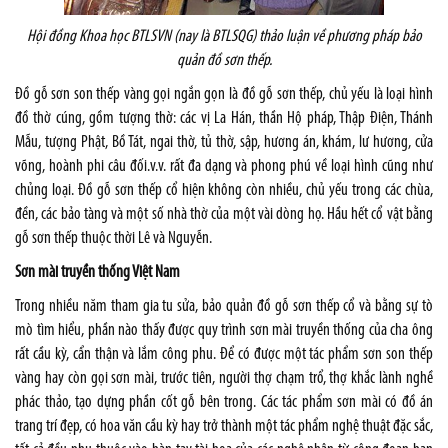
Hội đồng Khoa học BTLSVN (nay là BTLSQG) thảo luận về phương pháp bảo
quản đồ sơn thếp.
Đồ gỗ sơn son thếp vàng gọi ngắn gọn là đồ gỗ sơn thếp, chủ yếu là loại hình
đồ thờ cúng, gồm tượng thờ: các vị La Hán, thần Hộ pháp, Thập Điện, Thánh
Mẫu, tượng Phật, Bồ Tát, ngai thờ, tủ thờ, sập, hương án, khám, lư hương, cửa
võng, hoành phi câu đối.v.v. rất đa dạng và phong phú về loại hình cũng như
chủng loại. Đồ gỗ sơn thếp cổ hiện không còn nhiều, chủ yếu trong các chùa,
đền, các bảo tàng và một số nhà thờ của một vài dòng họ. Hầu hết cổ vật bằng
gỗ sơn thếp thuộc thời Lê và Nguyễn.
Sơn mài truyền thống Việt Nam
Trong nhiều năm tham gia tu sửa, bảo quản đồ gỗ sơn thếp cổ và bằng sự tò
mò tìm hiểu, phần nào thấy được quy trình sơn mài truyền thống của cha ông
rất cầu kỳ, cẩn thận và lắm công phu. Để có được một tác phẩm sơn son thếp
vàng hay còn gọi sơn mài, trước tiên, người thợ chạm trổ, thợ khắc lành nghề
phác thảo, tạo dựng phần cốt gỗ bên trong. Các tác phẩm sơn mài có đồ án
trang trí đẹp, có hoa văn cầu kỳ hay trở thành một tác phẩm nghệ thuật đặc sắc,