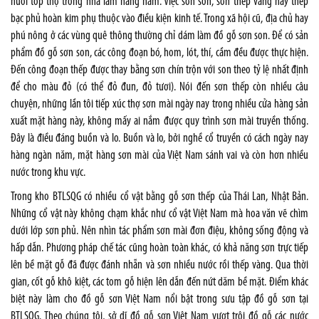
nuôi tốp thợ trong nhà làm hàng năm. Việc sơn son, sơn thếp vàng hay thếp
bạc phủ hoàn kim phụ thuộc vào điều kiện kinh tế. Trong xã hội cũ, địa chủ hay
phú nông ở các vùng quê thông thường chỉ dám làm đồ gỗ sơn son. Để có sản
phẩm đồ gỗ sơn son, các công đoạn bó, hom, lót, thí, cầm đều được thực hiện.
Đến công đoạn thếp được thay bằng sơn chín trộn với son theo tỷ lệ nhất định
để cho màu đỏ (có thể đỏ đun, đỏ tươi). Nói đến sơn thếp còn nhiều câu
chuyện, những lần tôi tiếp xúc thợ sơn mài ngày nay trong nhiều cửa hàng sản
xuất mặt hàng này, không mấy ai nắm được quy trình sơn mài truyền thống.
Đây là điều đáng buồn và lo. Buồn và lo, bởi nghề cổ truyền có cách ngày nay
hàng ngàn năm, mặt hàng sơn mài của Việt Nam sánh vai và còn hơn nhiều
nước trong khu vực.
Trong kho BTLSQG có nhiều cổ vật bằng gỗ sơn thếp của Thái Lan, Nhật Bản.
Những cổ vật này không chạm khắc như cổ vật Việt Nam mà hoa văn vẽ chìm
dưới lớp sơn phủ. Nên nhìn tác phẩm sơn mài đơn điệu, không sống động và
hấp dẫn. Phương pháp chế tác cũng hoàn toàn khác, có khả năng sơn trực tiếp
lên bề mặt gỗ đã được đánh nhẵn và sơn nhiều nước rồi thếp vàng. Qua thời
gian, cốt gỗ khô kiệt, các tom gỗ hiện lên dẫn đến nứt dăm bề mặt. Điểm khác
biệt này làm cho đồ gỗ sơn Việt Nam nổi bật trong sưu tập đồ gỗ sơn tại
BTLSQG. Theo chúng tôi, sở dĩ đồ gỗ sơn Việt Nam vượt trội đồ gỗ các nước