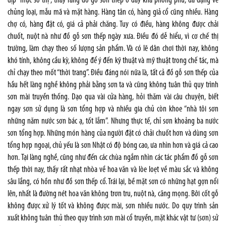
dịp “mục sở thị”, thấy rằng đồ gỗ sơn thếp ở đây khá phong phú, đa dạng về
chủng loại, mẫu mã và mặt hàng. Hàng tân có, hàng giả cổ cũng nhiều. Hàng
chợ có, hàng đặt có, giá cả phải chăng. Tuy có điều, hàng không được chải
chuốt, nuột nà như đồ gỗ sơn thếp ngày xưa. Điều đó dễ hiểu, vì cơ chế thị
trường, làm chạy theo số lượng sản phẩm. Và có lẽ dân chơi thời nay, không
khó tính, không cầu kỳ, không để ý đến kỹ thuật và mỹ thuật trong chế tác, mà
chỉ chạy theo mốt “thời trang”. Điều đáng nói nữa là, tất cả đồ gỗ sơn thếp của
hầu hết làng nghề không phải bằng sơn ta và cũng không tuân thủ quy trình
sơn mài truyền thống. Dạo qua vài cửa hàng, hỏi thăm vài câu chuyện, biết
ngay sơn sử dụng là sơn tổng hợp và nhiều gia chủ còn khoe “nhà tôi sơn
những năm nước sơn bác ạ, tốt lắm”. Nhưng thực tế, chỉ sơn khoảng ba nước
sơn tổng hợp. Những món hàng của người đặt có chải chuốt hơn và dùng sơn
tổng hợp ngoại, chủ yếu là sơn Nhật có độ bóng cao, ưa nhìn hơn và giá cả cao
hơn. Tại làng nghề, cũng như đến các chùa ngắm nhìn các tác phẩm đồ gỗ sơn
thếp thời nay, thấy rất nhạt nhòa về hoa văn và lòe loẹt về màu sắc và không
sâu lắng, có hồn như đồ sơn thếp cổ. Trái lại, bề mặt sơn có những hạt gợn nổi
lên, nhất là đường nét hoa văn không trơn tru, nuột nà, căng mọng. Bởi cốt gỗ
không được xử lý tốt và không được mài, sơn nhiều nước. Do quy trình sản
xuất không tuân thủ theo quy trình sơn mài cổ truyền, mặt khác vật tư (sơn) sử