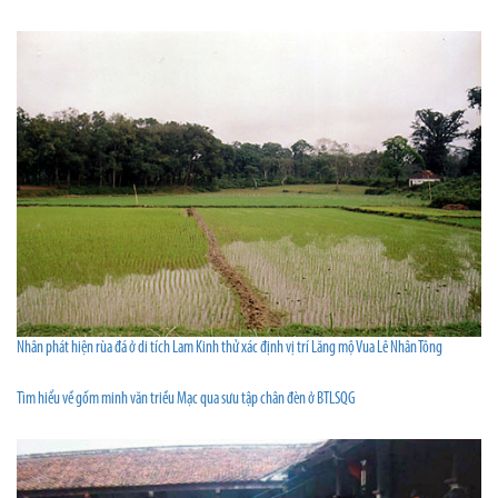
Nhân phát hiện rùa đá ở di tích Lam Kinh thử xác định vị trí Lăng mộ Vua Lê Nhân Tông
Tìm hiểu về gốm minh văn triều Mạc qua sưu tập chân đèn ở BTLSQG