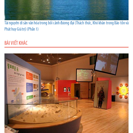
Tài nguyên di sản văn hóa trong bối cảnh đương đại (Thách thức, Khó khăn trong Bảo tồn và
Phát huy Giá trị) (Phần 1)
BÀI VIẾT KHÁC