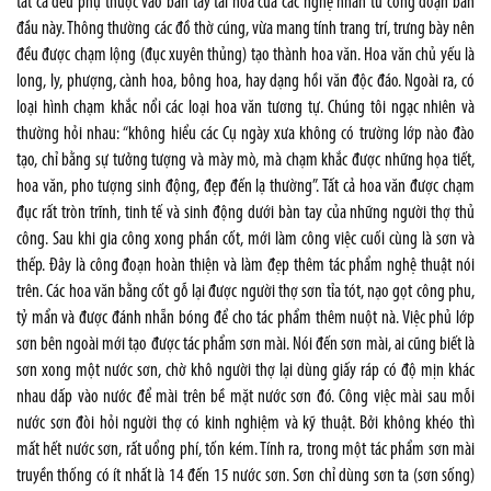
tất cả đều phụ thuộc vào bàn tay tài hoa của các nghệ nhân từ công đoạn ban
đầu này. Thông thường các đồ thờ cúng, vừa mang tính trang trí, trưng bày nên
đều được chạm lộng (đục xuyên thủng) tạo thành hoa văn. Hoa văn chủ yếu là
long, ly, phượng, cành hoa, bông hoa, hay dạng hồi văn độc đáo. Ngoài ra, có
loại hình chạm khắc nổi các loại hoa văn tương tự. Chúng tôi ngạc nhiên và
thường hỏi nhau: “không hiểu các Cụ ngày xưa không có trường lớp nào đào
tạo, chỉ bằng sự tưởng tượng và mày mò, mà chạm khắc được những họa tiết,
hoa văn, pho tượng sinh động, đẹp đến lạ thường”. Tất cả hoa văn được chạm
đục rất tròn trĩnh, tinh tế và sinh động dưới bàn tay của những người thợ thủ
công. Sau khi gia công xong phần cốt, mới làm công việc cuối cùng là sơn và
thếp. Đây là công đoạn hoàn thiện và làm đẹp thêm tác phẩm nghệ thuật nói
trên. Các hoa văn bằng cốt gỗ lại được người thợ sơn tỉa tót, nạo gọt công phu,
tỷ mẩn và được đánh nhẵn bóng để cho tác phẩm thêm nuột nà. Việc phủ lớp
sơn bên ngoài mới tạo được tác phẩm sơn mài. Nói đến sơn mài, ai cũng biết là
sơn xong một nước sơn, chờ khô người thợ lại dùng giấy ráp có độ mịn khác
nhau dấp vào nước để mài trên bề mặt nước sơn đó. Công việc mài sau mỗi
nước sơn đòi hỏi người thợ có kinh nghiệm và kỹ thuật. Bởi không khéo thì
mất hết nước sơn, rất uổng phí, tốn kém. Tính ra, trong một tác phẩm sơn mài
truyền thống có ít nhất là 14 đến 15 nước sơn. Sơn chỉ dùng sơn ta (sơn sống)