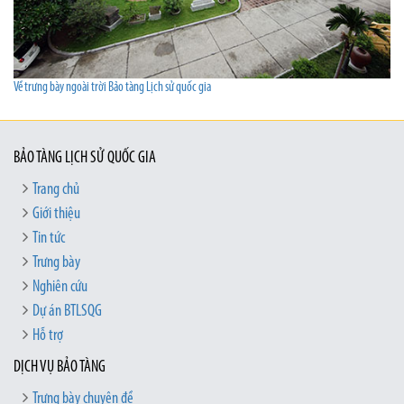
Về trưng bày ngoài trời Bảo tàng Lịch sử quốc gia
BẢO TÀNG LỊCH SỬ QUỐC GIA
Trang chủ
Giới thiệu
Tin tức
Trưng bày
Nghiên cứu
Dự án BTLSQG
Hỗ trợ
DỊCH VỤ BẢO TÀNG
Trưng bày chuyên đề