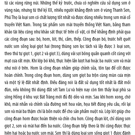
từ các vùng rừng núi. Những thế kỷ trước, chưa có nghiên cứu sử dụng sơn ở
vùng nào, nhưng từ thế kỷ XX, nhiều người khẳng định sơn ở vùng Thanh Sơn,
Phú Thọ là loại sơn có chất lượng tốt nhất và được dùng nhiều trong sơn mài cổ
truyền Việt Nam. Trong tác phẩm sơn mài truyền thống Việt Nam, bằng tham
khảo tài liệu cũng như khảo sát thực tế trên cổ vật, có thể khẳng định phải qua
các công đoạn sau: bó, hom, lót, thí, cầm, thếp. Công đoạn bó, trước hết quét
nước sơn sống loại giọt hai (trong thùng sơn lọc tách và lấy được 3 loại sơn,
theo thứ tự giọt 1, giọt 2 và giọt 3), dùng vải sợi bông quấn quanh cốt cùng với
mạt cưa rất mịn. Khi lớp bó khô, thực hiện lần lượt hai hoặc ba nước sơn và mài
như nói ở trên. Hom là công đoạn nhằm giúp chỉnh sửa, tôn tạo để cốt được
hoàn chỉnh. Trong công đoạn hom, dùng sơn giọt ba trộn cùng mùn cưa mịn
và một tỷ lệ đất nhất định. Điều đáng nói là đất sử dụng tốt nhất là đất mối
đùn, nếu không thì dùng đất sét Tam Lư và hiện nay còn tìm thấy loại phù sa
sông Hồng ở khu vực Bát Tràng mới đủ độ dẻo và mịn. Sau khi hom xong, chờ
khô, mài nhẵn và chỉnh sửa đường nét hoa văn, họa tiết đúng yêu cầu, rồi lại
sơn và mài ba thậm chí là bốn nước để cho sản phẩm nuột nà. Lớp lót giúp cho
công đoạn hom được hoàn thiện và chỉn chu hơn. Công đoạn lót, chỉ dùng sơn
giọt 2, sơn và mài hai đến ba nước. Công đoạn tiếp theo là thí cũng được thực
hiện hai hoặc ba nước sơn mài. Sơn thí là dùng loại sơn sống giọt 1 được đánh