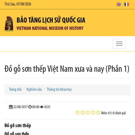
Thứ Sáu, 07/08/2026
BẢO TÀNG LỊCH SỬ QUỐC GIA
VIETNAM NATIONAL MUSEUM OF HISTORY
Toggle
navigatio
Đồ gỗ sơn thếp Việt Nam xưa và nay (Phần 1)
Trang chủ
Nghiên cứu
Thông tin khoa học
22/08/2017
00:00
4333
Điểm: 0/5 (0 đánh giá)
Đồ gỗ sơn thếp
Đồ gỗ sơn thếp