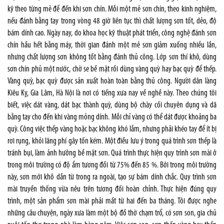
kỹ theo từng mẻ để đến khi sơn chín. Mỗi một mẻ sơn chín, theo kinh nghiệm,
nếu đánh bằng tay trong vòng 48 giờ liên tục thì chất lượng sơn tốt, dẻo, độ
bám dính cao. Ngày nay, do khoa học kỹ thuật phát triển, công nghệ đánh sơn
chín hầu hết bằng máy, thời gian đánh một mẻ sơn giảm xuống nhiều lần,
nhưng chất lượng sơn không tốt bằng đánh thủ công. Lớp sơn thí khô, dùng
sơn chín phủ một nước, chờ se bề mặt rồi dùng vàng quỳ hay bạc quỳ để thếp.
Vàng quỳ, bạc quỳ được sản xuất hoàn toàn bằng thủ công. Người dân làng
Kiêu Kỵ, Gia Lâm, Hà Nội là nơi có tiếng xưa nay về nghề này. Theo chúng tôi
biết, việc dát vàng, dát bạc thành quỳ, dùng bộ chày cối chuyên dụng và dã
bằng tay cho đến khi vàng mỏng dính. Mỗi chỉ vàng có thể dát được khoảng ba
quỳ. Công việc thếp vàng hoặc bạc không khó lắm, nhưng phải khéo tay để ít bị
rơi rụng, khỏi lãng phí gây tốn kém. Một điều lưu ý trong quá trình sơn thếp là
tránh bụi, làm ảnh hưởng bề mặt sơn. Quá trình thực hiện quy trình sơn mài ở
trong môi trường có độ ẩm tương đối từ 75% đến 85 %. Bởi trong môi trường
này, sơn mới khô dần từ trong ra ngoài, tạo sự bám dính chắc. Quy trình sơn
mài truyền thống vừa nêu trên tương đối hoàn chỉnh. Thực hiện đúng quy
trình, một sản phẩm sơn mài phải mất từ hai đến ba tháng. Tôi được nghe
những câu chuyện, ngày xưa làm một bộ đồ thờ chạm trổ, có sơn son, gia chủ