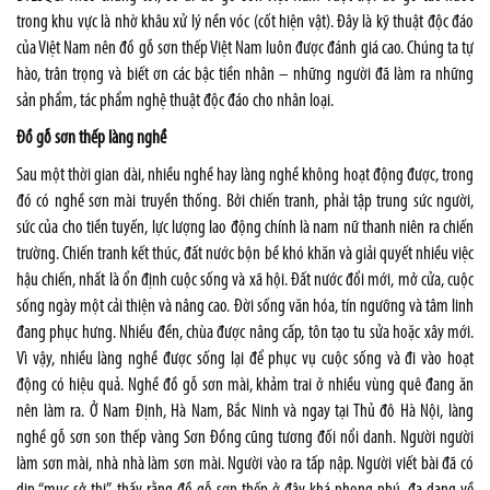
trong khu vực là nhờ khâu xử lý nền vóc (cốt hiện vật). Đây là kỹ thuật độc đáo
của Việt Nam nên đồ gỗ sơn thếp Việt Nam luôn được đánh giá cao. Chúng ta tự
hào, trân trọng và biết ơn các bậc tiền nhân – những người đã làm ra những
sản phẩm, tác phẩm nghệ thuật độc đáo cho nhân loại.
Đồ gỗ sơn thếp làng nghề
Sau một thời gian dài, nhiều nghề hay làng nghề không hoạt động được, trong
đó có nghề sơn mài truyền thống. Bởi chiến tranh, phải tập trung sức người,
sức của cho tiền tuyến, lực lượng lao động chính là nam nữ thanh niên ra chiến
trường. Chiến tranh kết thúc, đất nước bộn bề khó khăn và giải quyết nhiều việc
hậu chiến, nhất là ổn định cuộc sống và xã hội. Đất nước đổi mới, mở cửa, cuộc
sống ngày một cải thiện và nâng cao. Đời sống văn hóa, tín ngưỡng và tâm linh
đang phục hưng. Nhiều đền, chùa được nâng cấp, tôn tạo tu sửa hoặc xây mới.
Vì vậy, nhiều làng nghề được sống lại để phục vụ cuộc sống và đi vào hoạt
động có hiệu quả. Nghề đồ gỗ sơn mài, khảm trai ở nhiều vùng quê đang ăn
nên làm ra. Ở Nam Định, Hà Nam, Bắc Ninh và ngay tại Thủ đô Hà Nội, làng
nghề gỗ sơn son thếp vàng Sơn Đồng cũng tương đối nổi danh. Người người
làm sơn mài, nhà nhà làm sơn mài. Người vào ra tấp nập. Người viết bài đã có