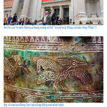
Vai trò của “truyền thông sử dụng mạng xã hội” trong hoạt động của bảo tàng (Phần 1)
Rực rỡ văn hoá Đông Sơn (qua thạp đồng mới phát hiện)