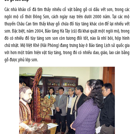
Các nhà khảo cổ đã tìm thấy nhiều cổ vật bằng gỗ có dấu vết sơn, trong các
ngôi mộ cổ thời Đông Sơn, cách ngày nay trên dưới 2000 năm. Tại các mộ
thuyền Châu Can tìm thấy khay gỗ chứa đồ tùy táng khác còn để lại nhiều vết
sơn. Đặc biệt, năm 2004, Bảo tàng Hà Tây (cũ) đã khai quật một ngôi mộ, trong
đó có nhiều đồ tùy táng sơn son còn tương đối tốt, nào là nhĩ bôi, hộp hình
chữ nhật. Mộ Việt Khê (Hải Phòng) đang trưng bày ở Bảo tàng Lịch sử quốc gia
với hơn một trăm hiện vật tùy táng, trong đó có nhiều dao, giáo, lao cán bằng
gỗ được phủ lớp sơn.