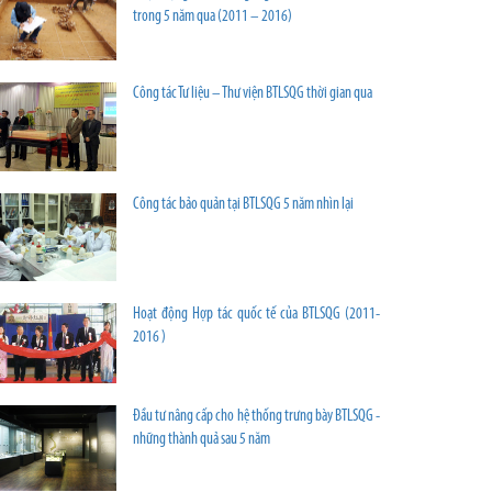
trong 5 năm qua (2011 – 2016)
Công tác Tư liệu – Thư viện BTLSQG thời gian qua
Công tác bảo quản tại BTLSQG 5 năm nhìn lại
Hoạt động Hợp tác quốc tế của BTLSQG (2011-
2016 )
Đầu tư nâng cấp cho hệ thống trưng bày BTLSQG -
những thành quả sau 5 năm