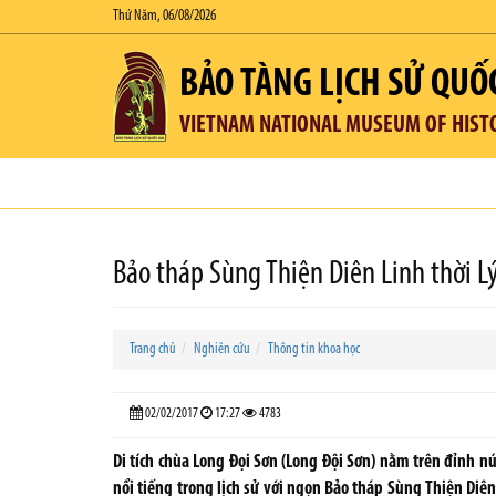
Thứ Năm, 06/08/2026
BẢO TÀNG LỊCH SỬ QUỐ
VIETNAM NATIONAL MUSEUM OF HIST
Bảo tháp Sùng Thiện Diên Linh thời L
Trang chủ
Nghiên cứu
Thông tin khoa học
02/02/2017
17:27
4783
Di tích chùa Long Đọi Sơn (Long Đội Sơn) nằm trên đỉnh núi
nổi tiếng trong lịch sử với ngọn Bảo tháp Sùng Thiện Di