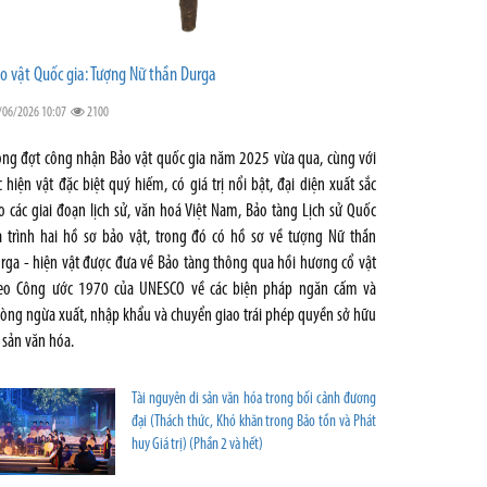
o vật Quốc gia: Tượng Nữ thần Durga
/06/2026 10:07
2100
ong đợt công nhận Bảo vật quốc gia năm 2025 vừa qua, cùng với
c hiện vật đặc biệt quý hiếm, có giá trị nổi bật, đại diện xuất sắc
o các giai đoạn lịch sử, văn hoá Việt Nam, Bảo tàng Lịch sử Quốc
a trình hai hồ sơ bảo vật, trong đó có hồ sơ về tượng Nữ thần
rga - hiện vật được đưa về Bảo tàng thông qua hồi hương cổ vật
eo Công ước 1970 của UNESCO về các biện pháp ngăn cấm và
òng ngừa xuất, nhập khẩu và chuyển giao trái phép quyền sở hữu
i sản văn hóa.
Tài nguyên di sản văn hóa trong bối cảnh đương
đại (Thách thức, Khó khăn trong Bảo tồn và Phát
huy Giá trị) (Phần 2 và hết)