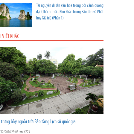
Tài nguyên di sản văn hóa trong bối cảnh đương
đại (Thách thức, Khó khăn trong Bảo tồn và Phát
huy Giá trị) (Phần 1)
I VIẾT KHÁC
 trưng bày ngoài trời Bảo tàng Lịch sử quốc gia
/12/2016 23:05
6723