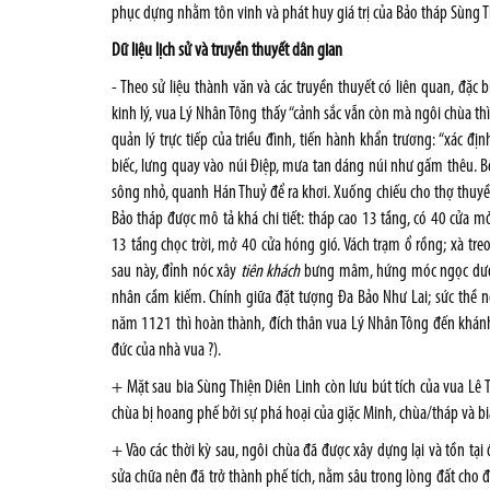
phục dựng nhằm tôn vinh và phát huy giá trị của Bảo tháp Sùng Thi
Dữ liệu lịch sử và truyền thuyết dân gian
- Theo sử liệu thành văn và các truyền thuyết có liên quan, đặc b
kinh lý, vua Lý Nhân Tông thấy “cảnh sắc vẫn còn mà ngôi chùa thì
quản lý trực tiếp của triều đình, tiến hành khẩn tr­ương: “xác đ
biếc, l­ưng quay vào núi Điệp, mư­a tan dáng núi như­ gấm thêu.
sông nhỏ, quanh Hán Thuỷ để ra khơi. Xuống chiếu cho thợ thuyề
Bảo tháp đư­ợc mô tả khá chi tiết: tháp cao 13 tầng, có 40 cửa 
13 tầng chọc trời, mở 40 cửa hóng gió. Vách trạm ổ rồng; xà tre
sau này, đỉnh nóc xây
tiên khách
b­ưng mâm, hứng móc ngọc d­ưới 
nhân cầm kiếm. Chính giữa đặt t­ượng Đa Bảo Như­ Lai; sức thề
năm 1121 thì hoàn thành, đích thân vua Lý Nhân Tông đến khánh 
đức của nhà vua ?).
+ Mặt sau bia Sùng Thiện Diên Linh còn lư­u bút tích của vua L
chùa bị hoang phế bởi sự phá hoại của giặc Minh, chùa/tháp và bi
+ Vào các thời kỳ sau, ngôi chùa đã được xây dựng lại và tồn t
sửa chữa nên đã trở thành phế tích, nằm sâu trong lòng đất cho 