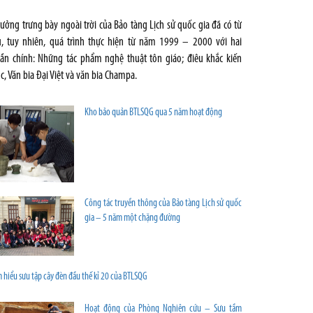
tưởng trưng bày ngoài trời của Bảo tàng Lịch sử quốc gia đã có từ
u, tuy nhiên, quá trình thực hiện từ năm 1999 – 2000 với hai
ần chính: Những tác phẩm nghệ thuật tôn giáo; điêu khắc kiến
úc, Văn bia Đại Việt và văn bia Champa.
Kho bảo quản BTLSQG qua 5 năm hoạt động
Công tác truyền thông của Bảo tàng Lịch sử quốc
gia – 5 năm một chặng đường
 hiểu sưu tập cây đèn đầu thế kỉ 20 của BTLSQG
Hoạt động của Phòng Nghiên cứu – Sưu tầm