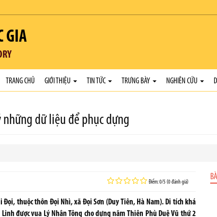
C GIA
ORY
TRANG CHỦ
GIỚI THIỆU
TIN TỨC
TRƯNG BÀY
NGHIÊN CỨU
D
ý những dữ liệu để phục dựng
BÀ
Điểm: 0/5 (0 đánh giá)
 Đọi, thuộc thôn Đọi Nhì, xã Đọi Sơn (Duy Tiên, Hà Nam). Di tích khá
ên Linh đ­ược vua Lý Nhân Tông cho dựng năm Thiên Phù Duệ Vũ thứ 2