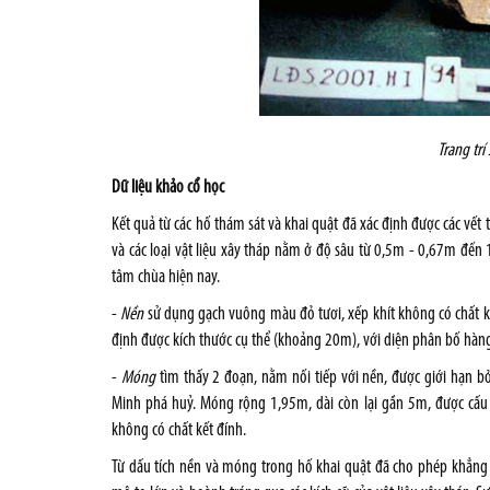
Trang trí
Dữ liệu khảo cổ học
Kết quả từ các hố thám sát và khai quật đã xác định đ­ược các vết
và các loại vật liệu xây tháp nằm ở độ sâu từ 0,5m - 0,67m đến
tâm chùa hiện nay.
-
Nền
sử dụng gạch vuông màu đỏ t­ươi, xếp khít không có chất kế
định đư­ợc kích thước cụ thể (khoảng 20m), với diện phân bố hà
-
Móng
tìm thấy 2 đoạn, nằm nối tiếp với nền, đư­ợc giới hạn bở
Minh phá huỷ. Móng rộng 1,95m, dài còn lại gần 5m, đ­ược cấu 
không có chất kết đính.
Từ dấu tích nền và móng trong hố khai quật đã cho phép khẳng đ