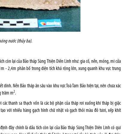
 sóng nước (thủy ba).
 tích còn lại của Bảo tháp Sùng Thiện Diên Linh như: gia cố, nền, móng, mi cửa
 1m - 2,4m phân bố trong diện tích khá rộng lớn, xung quanh khu vực trung
t dính. Nền Bảo tháp ăn sâu vào khu vực Toà Tam Bảo hiện tại, nên chư­a xác
2
ng trăm m
.
i các thanh sa thạch vốn là các bộ phận của tháp rơi xuống khi tháp bị giặc
tạo với nhiều hàng gạch hình chữ nhật và gạch thỏi màu đỏ tư­ơi, xếp khít
ịnh đây chính là dấu tích còn lại của Bảo tháp Sùng Thiện Diên Linh có qui