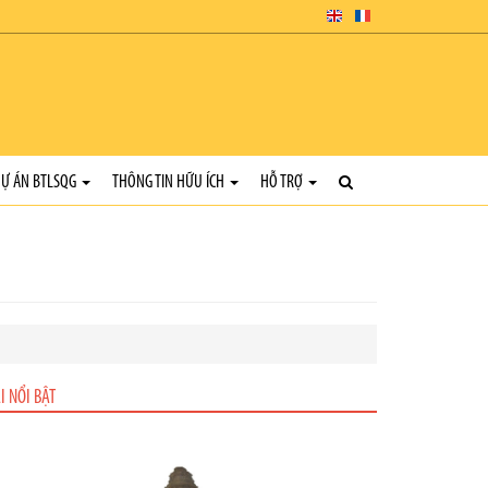
Ự ÁN BTLSQG
THÔNG TIN HỮU ÍCH
HỖ TRỢ
I NỔI BẬT