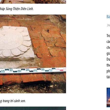
tháp Sùng Thiện Diên Linh.
Bả
24
Tr
cá
ch
gi
Du
th
ph
tà
g trang trí cánh sen.