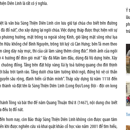
ện Diên Linh là rất có ý nghĩa.
Ý 
lâ
iệt là văn bia Sùng Thiện Diên Linh còn lưu giữ tại chùa cho biết trên đ­ường
ph
 đã đổ nát”, cho xây dựng lại ngôi chùa. Việc dựng tháp đ­ược thực hiện với sự
tr
ịnh ph­ương hư­ớng, mặt trông ra ngoài sông Kinh, gió lặng mặt sông nh­ư lụa
 Bên Hữu khống chế Bình Nguyên, trông tới luỹ cũ Càn H­ưng; bên Tả men theo
n căng dây nảy mực, thi của cải làm sáng thêm công đức”. Hình ảnh của ngôi
mở 4 hư­ớng để đón gió mát “ lấy đá Mân làm đấu, dùng đá Vũ dựng hiên. Xây
o chuông đồng. Tầng trên đặt hộp vàng Xá lỵ toả t­ường quang cho đời thịnh
bầu trời tạnh ráo. Tầng d­ưới chia tám t­ướng khôi ngô, đứng hộ vệ có thần
 nguyền sâu rộng, đành hiến cả thân mình”. Tháp xây dựng từ năm 1118 đến
thành và đặt tên là Sùng Thiện Diên Linh (Long Đọi/Long Đội - đội ơn long
ê Thánh Tông và bài thơ đề năm Quang Thuận thứ 8 (1467), nội dung cho biết
a đều bị đổ nát.
Tìm
ại đến hom nay, còn Bảo tháp Sùng Thiện Diên Linh không còn được quan tâm
đến khi được nghiên cứu và khai quật khảo cổ học vào năm 2001 để tìm hiểu,