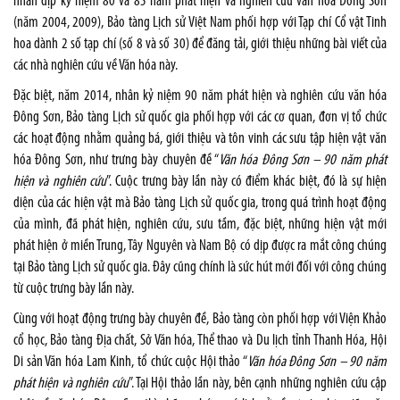
nhân dịp kỷ niệm 80 và 85 năm phát hiện và nghiên cứu văn hóa Đông Sơn
(năm 2004, 2009), Bảo tàng Lịch sử Việt Nam phối hợp với Tạp chí Cổ vật Tinh
hoa dành 2 số tạp chí (số 8 và số 30) để đăng tải, giới thiệu những bài viết của
các nhà nghiên cứu về Văn hóa này.
Đặc biệt, năm 2014, nhân kỷ niệm 90 năm phát hiện và nghiên cứu văn hóa
Đông Sơn, Bảo tàng Lịch sử quốc gia phối hợp với các cơ quan, đơn vị tổ chức
các hoạt động nhằm quảng bá, giới thiệu và tôn vinh các sưu tập hiện vật văn
hóa Đông Sơn, như trưng bày chuyên đề “
Văn hóa Đông Sơn – 90 năm phát
hiện và nghiên cứu
”. Cuộc trưng bày lần này có điểm khác biệt, đó là sự hiện
diện của các hiện vật mà Bảo tàng Lịch sử quốc gia, trong quá trình hoạt động
của mình, đã phát hiện, nghiên cứu, sưu tầm, đặc biệt, những hiện vật mới
phát hiện ở miền Trung, Tây Nguyên và Nam Bộ có dịp được ra mắt công chúng
tại Bảo tàng Lịch sử quốc gia. Đây cũng chính là sức hút mới đối với công chúng
từ cuộc trưng bày lần này.
Cùng với hoạt động trưng bày chuyên đề, Bảo tàng còn phối hợp với Viện Khảo
cổ học, Bảo tàng Địa chất, Sở Văn hóa, Thể thao và Du lịch tỉnh Thanh Hóa, Hội
Di sản Văn hóa Lam Kinh, tổ chức cuộc Hội thảo “
Văn hóa Đông Sơn – 90 năm
phát hiện và nghiên cứu
”. Tại Hội thảo lần này, bên cạnh những nghiên cứu cập