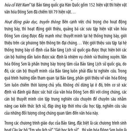
hóa cổ Việt Nam
” tại Bảo tàng quốc gia Hàn Quốc gồm 152 hiện vật thì hiện vật
văn hóa Đông Sơn đã chiếm tới 79 hiện vật…
Hoạt động giáo dục, truyền thông
: Bên cạnh việc chú trọng cho hoạt động
trưng bày, thì hoạt động giới thiệu, quảng bá các sưu tập hiện vật văn hóa
Đông Sơn cũng được đẩy mạnh như: thuyết minh tại hệ thống trưng bày, giới
thiệu trên các phương tiện thông tin đại chúng… Việc giới thiệu sưu tập tại hệ
thống trưng bày cố định của Bảo tàng Lịch sử quốc gia được thực hiện bởi các
cán bộ hướng dẫn luôn được xác định là nhiệm vụ chính và thường xuyên. Văn
hóa Đông Sơn là phần trưng bày trọng tâm của Bảo tàng Lịch sử quốc gia, do
đó, các cán bộ thuyết minh của Bảo tàng luôn phải đầu tư nghiên cứu. Trong
quá trình hướng dẫn tham quan tại Bảo tàng, phần giới thiệu về văn hóa Đông
Sơn luôn chiếm thời lượng chủ yếu. Không chỉ dừng lại ở đó, trên cơ sở xác
định và đánh giá được sức hút của văn hóa Đông Sơn đối với công chúng, các
cán bộ thuyết minh còn tập trung nghiên cứu chuyên đề chuyên sâu nhằm
nâng cao kiến thức lịch sử, đáp ứng kịp thời nhu cầu học tập, nghiên cứu sâu
của những đối tượng công chúng quan tâm đến văn hóa này.
Trong các chương trình giáo dục của Bảo tàng, đặc biệt là các chương trình sinh
hoạt Câu lạc bộ “Em yêu lịch sử”, “Giờ học lịch sử”... thì văn hóa Đông Sơn luôn là