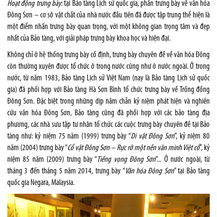
Hoạt động trưng bày
: tại Bảo tàng Lịch sử quốc gia, phần trưng bày về văn hóa
Đông Sơn – cơ sở vật chất của nhà nước đầu tiên đã được tập trung thể hiện là
một điểm nhấn trưng bày quan trọng, với một không gian trọng tâm và đẹp
nhất của Bảo tàng, với giải pháp trưng bày khoa học và hiện đại.
Không chỉ ở hệ thống trưng bày cố định, trưng bày chuyên đề về văn hóa Đông
còn thường xuyên được tổ chức ở trong nước cũng như ở nước ngoài. Ở trong
nước, từ năm 1983, Bảo tàng Lịch sử Việt Nam (nay là Bảo tàng Lịch sử quốc
gia) đã phối hợp với Bảo tàng Hà Sơn Bình tổ chức trưng bày về Trống đồng
Đông Sơn. Đặc biệt trong những dịp năm chẵn kỷ niệm phát hiện và nghiên
cứu văn hóa Đông Sơn, Bảo tàng cũng đã phối hợp với các bảo tàng địa
phương, các nhà sưu tập tư nhân tổ chức các cuộc trưng bày chuyên đề tại Bảo
tàng như: kỷ niệm 75 năm (1999) trưng bày “
Di vật Đông Sơn
”, kỷ niệm 80
năm (2004) trưng bày “
Cổ vật Đông Sơn – Rực rỡ một nền văn minh Việt cổ
”, kỷ
niệm 85 năm (2009) trưng bày “
Tiếng vọng Đông Sơn
”... Ở nước ngoài, từ
tháng 3 đến tháng 5 năm 2014, trưng bày “
Văn hóa Đông Sơn
” tại Bảo tàng
quốc gia Negara, Malaysia.