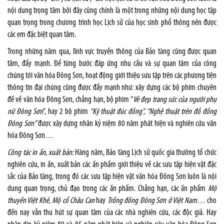
nội dung trọng tâm bởi đây cũng chính là một trong những nội dung học tập
quan trọng trong chương trình học Lịch sử của học sinh phổ thông nên được
các em đặc biệt quan tâm.
Trong những năm qua, lĩnh vực truyền thông của Bảo tàng cũng được quan
tâm, đẩy mạnh. Để từng bước đáp ứng nhu cầu và sự quan tâm của công
chúng tới văn hóa Đông Sơn, hoạt động giới thiệu sưu tập trên các phương tiện
thông tin đại chúng cũng được đẩy mạnh như: xây dựng các bộ phim chuyên
đề về văn hóa Đông Sơn, chẳng hạn, bộ phim “
Vẻ đẹp trang sức của người phụ
nữ Đông Sơn
”, hay 2 bộ phim
“Kỹ thuật đúc đồng”, “Nghệ thuật trên đồ đồng
Đông Sơn”
được xây dựng nhân kỷ niệm 80 năm phát hiện và nghiên cứu văn
hóa Đông Sơn…
Công tác in ấn, xuất bản:
Hàng năm, Bảo tàng Lịch sử quốc gia thường tổ chức
nghiên cứu, in ấn, xuất bản các ấn phẩm giới thiệu về các sưu tập hiện vật đặc
sắc của Bảo tàng, trong đó các sưu tập hiện vật văn hóa Đông Sơn luôn là nội
dung quan trọng, chủ đạo trong các ấn phẩm. Chẳng hạn, các ấn phẩm
Mộ
thuyền Việt Khê
,
Mộ cổ Châu Can
hay
Trống đồng Đông Sơn ở Việt Nam
… cho
đến nay vẫn thu hút sự quan tâm của các nhà nghiên cứu, các độc giả. Hay