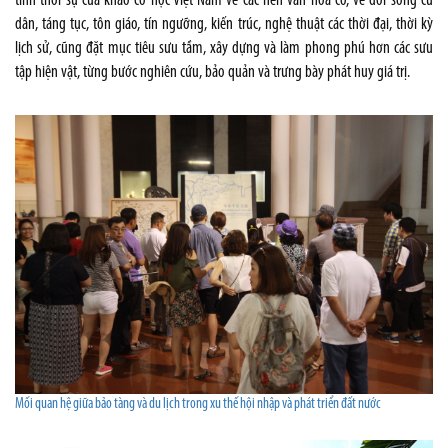
tính thời sự của khảo cổ học Việt Nam về các nền văn hóa cổ, về đời sống cư
dân, táng tục, tôn giáo, tín ngưỡng, kiến trúc, nghệ thuật các thời đại, thời kỳ
lịch sử, cũng đặt mục tiêu sưu tầm, xây dựng và làm phong phú hơn các sưu
tập hiện vật, từng bước nghiên cứu, bảo quản và trưng bày phát huy giá trị.
Mối quan hệ giữa bảo tàng và du lịch trong xu thế hội nhập và phát triển đất nước