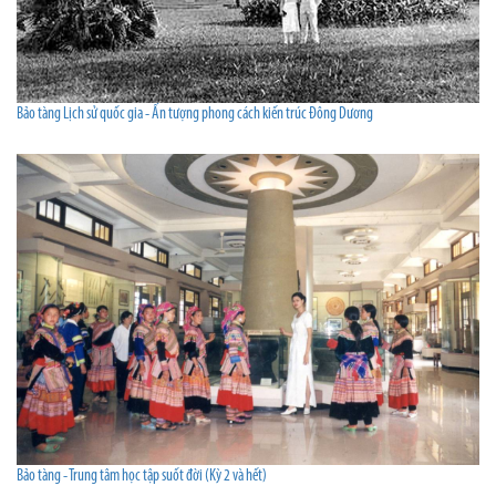
Bảo tàng Lịch sử quốc gia - Ấn tượng phong cách kiến trúc Đông Dương
Bảo tàng - Trung tâm học tập suốt đời (Kỳ 2 và hết)