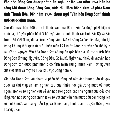
Văn hóa Đông Sơn được phát hiện ngẫu nhiên vào năm 1924 bên bờ
sông Mã thuộc làng Đông Sơn, cách cầu Hàm Rồng 1km về phía Nam
tỉnh Thanh Hóa. Đến năm 1934, thuật ngữ “Văn hóa Đông Sơn” chính
thức được định danh.
Cho đến nay, trên 200 di tích thuộc văn hóa Đông Sơn đã được phát hiện ở
nước ta, chủ yếu phân bố ở 3 lưu vực sông chính thuộc các tỉnh Bắc Bộ và Bắc
Trung Bộ Việt Nam, đó là sông Hồng, sông Mã và sông Cả. Về niên đại, tồn tại
trong khung thời gian từ cuối thiên niên kỷ I trước Công Nguyên đến thế kỷ 2
sau Công Nguyên. Văn hóa Đông Sơn có nguồn gốc bản địa, từ các di tích Tiền
Đông Sơn (Phùng Nguyên, Đồng Đậu, Gò Mun). Ngày nay, nhiều di vật văn hóa
Đông Sơn còn được phát hiện ở các tỉnh miền Trung, miền Nam, Tây Nguyên
của Việt Nam và một số nước khu vực Đông Nam Á.
Văn hóa Đông Sơn với phạm vi phân bố rộng, có tầm ảnh hưởng lớn đã gây
được sự chú ý, quan tâm nghiên cứu của nhiều học giả trong nước và nước
ngoài. Trên cơ sở nghiên cứu về văn hóa Đông Sơn, các nhà nghiên cứu đều cho
rằng, văn hóa Đông Sơn chính là cơ sở vật chất của nhà nước đầu tiên trong lịch
sử - nhà nước Văn Lang - Âu Lạc, và là nền tảng hình thành truyền thống văn
hóa Việt Nam.