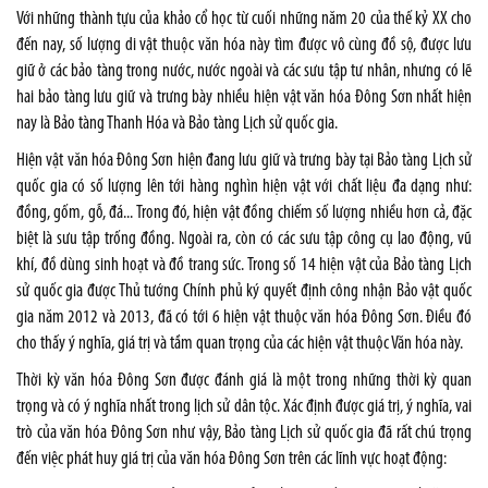
Với những thành tựu của khảo cổ học từ cuối những năm 20 của thế kỷ XX cho
đến nay, số lượng di vật thuộc văn hóa này tìm được vô cùng đồ sộ, được lưu
giữ ở các bảo tàng trong nước, nước ngoài và các sưu tập tư nhân, nhưng có lẽ
hai bảo tàng lưu giữ và trưng bày nhiều hiện vật văn hóa Đông Sơn nhất hiện
nay là Bảo tàng Thanh Hóa và Bảo tàng Lịch sử quốc gia.
Hiện vật văn hóa Đông Sơn hiện đang lưu giữ và trưng bày tại Bảo tàng Lịch sử
quốc gia có số lượng lên tới hàng nghìn hiện vật với chất liệu đa dạng như:
đồng, gốm, gỗ, đá... Trong đó, hiện vật đồng chiếm số lượng nhiều hơn cả, đặc
biệt là sưu tập trống đồng. Ngoài ra, còn có các sưu tập công cụ lao động, vũ
khí, đồ dùng sinh hoạt và đồ trang sức. Trong số 14 hiện vật của Bảo tàng Lịch
sử quốc gia được Thủ tướng Chính phủ ký quyết định công nhận Bảo vật quốc
gia năm 2012 và 2013, đã có tới 6 hiện vật thuộc văn hóa Đông Sơn. Điều đó
cho thấy ý nghĩa, giá trị và tầm quan trọng của các hiện vật thuộc Văn hóa này.
Thời kỳ văn hóa Đông Sơn được đánh giá là một trong những thời kỳ quan
trọng và có ý nghĩa nhất trong lịch sử dân tộc. Xác định được giá trị, ý nghĩa, vai
trò của văn hóa Đông Sơn như vậy, Bảo tàng Lịch sử quốc gia đã rất chú trọng
đến việc phát huy giá trị của văn hóa Đông Sơn trên các lĩnh vực hoạt động: