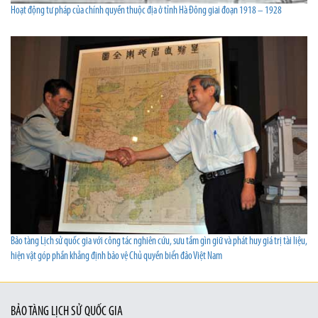
Hoạt động tư pháp của chính quyền thuộc địa ở tỉnh Hà Đông giai đoạn 1918 – 1928
Bảo tàng Lịch sử quốc gia với công tác nghiên cứu, sưu tầm gìn giữ và phát huy giá trị tài liệu,
hiện vật góp phần khẳng định bảo vệ Chủ quyền biển đảo Việt Nam
BẢO TÀNG LỊCH SỬ QUỐC GIA