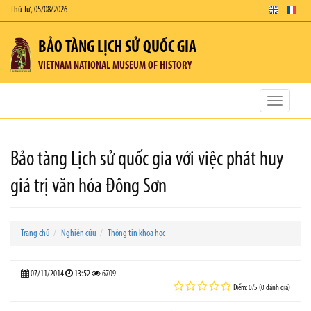
Thứ Tư, 05/08/2026
BẢO TÀNG LỊCH SỬ QUỐC GIA
VIETNAM NATIONAL MUSEUM OF HISTORY
Toggle
navigatio
Bảo tàng Lịch sử quốc gia với việc phát huy
giá trị văn hóa Đông Sơn
Trang chủ
Nghiên cứu
Thông tin khoa học
07/11/2014
13:52
6709
Điểm: 0/5 (0 đánh giá)