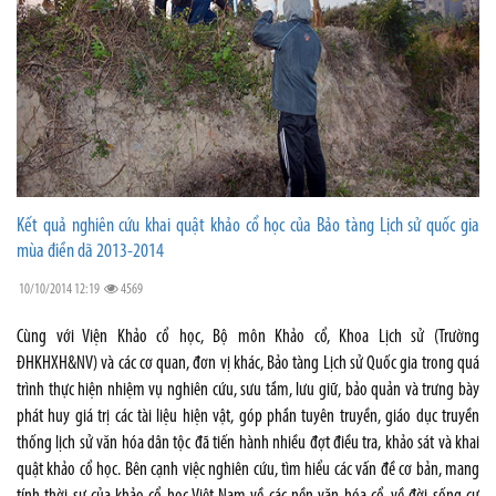
Kết quả nghiên cứu khai quật khảo cổ học của Bảo tàng Lịch sử quốc gia
mùa điền dã 2013-2014
10/10/2014 12:19
4569
Cùng với Viện Khảo cổ học, Bộ môn Khảo cổ, Khoa Lịch sử (Trường
ĐHKHXH&NV) và các cơ quan, đơn vị khác, Bảo tàng Lịch sử Quốc gia trong quá
trình thực hiện nhiệm vụ nghiên cứu, sưu tầm, lưu giữ, bảo quản và trưng bày
phát huy giá trị các tài liệu hiện vật, góp phần tuyên truyền, giáo dục truyền
thống lịch sử văn hóa dân tộc đã tiến hành nhiều đợt điều tra, khảo sát và khai
quật khảo cổ học. Bên cạnh việc nghiên cứu, tìm hiểu các vấn đề cơ bản, mang