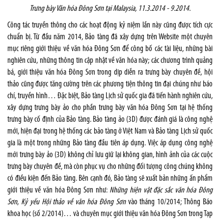
Trưng bày Văn hóa Đông Sơn tại Malaysia, 11.3.2014 - 9.2014
.
Công tác truyền thông cho các hoạt động kỷ niệm lần này cũng được tích cực
chuẩn bị. Từ đầu năm 2014, Bảo tàng đã xây dựng trên Website một chuyên
mục riêng giới thiệu về văn hóa Đông Sơn để công bố các tài liệu, những bài
nghiên cứu, những thông tin cập nhật về văn hóa này; các chương trình quảng
bá, giới thiệu văn hóa Đông Sơn trong dịp diễn ra trưng bày chuyên đề, hội
thảo cũng được tăng cường trên các phương tiện thông tin đại chúng như báo
chí, truyền hình… Đặc biệt, Bảo tàng Lịch sử quốc gia đã tiến hành nghiên cứu,
xây dựng trưng bày ảo cho phần trưng bày văn hóa Đông Sơn tại hệ thống
trưng bày cố định của Bảo tàng. Bảo tàng ảo (3D) được đánh giá là công nghệ
mới, hiện đại trong hệ thống các bảo tàng ở Việt Nam và Bảo tàng Lịch sử quốc
gia là một trong những Bảo tàng đầu tiên áp dụng. Việc áp dụng công nghệ
mới trưng bày ảo (3D) không chỉ lưu giữ lại không gian, hình ảnh của các cuộc
trưng bày chuyên đề, mà còn phục vụ cho những đối tượng công chúng không
có điều kiện đến Bảo tàng. Bên cạnh đó, Bảo tàng sẽ xuất bản những ấn phẩm
giới thiệu về văn hóa Đông Sơn như:
Những hiện vật đặc sắc văn hóa Đông
Sơn
,
Kỷ yếu Hội thảo về văn hóa Đông Sơn
vào tháng 10/2014; Thông Báo
khoa học (số 2/2014)… và chuyên mục giới thiệu văn hóa Đông Sơn trong Tạp