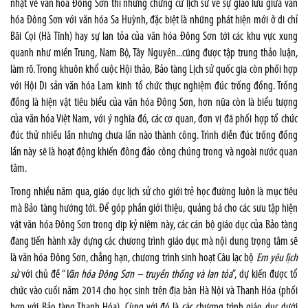
nhật về văn hóa Đông Sơn thì những chứng cứ lịch sử về sự giao lưu giữa văn
hóa Đông Sơn với văn hóa Sa Huỳnh, đặc biệt là những phát hiện mới ở di chỉ
Bãi Cọi (Hà Tĩnh) hay sự lan tỏa của văn hóa Đông Sơn tới các khu vực xung
quanh như miền Trung, Nam Bộ, Tây Nguyên...cũng được tập trung thảo luận,
làm rõ. Trong khuôn khổ cuộc Hội thảo, Bảo tàng Lịch sử quốc gia còn phối hợp
với Hội Di sản văn hóa Lam kinh tổ chức thực nghiệm đúc trống đồng. Trống
đồng là hiện vật tiêu biểu của văn hóa Đông Sơn, hơn nữa còn là biểu tượng
của văn hóa Việt Nam, với ý nghĩa đó, các cơ quan, đơn vị đã phối hợp tổ chức
đúc thử nhiều lần nhưng chưa lần nào thành công. Trình diễn đúc trống đồng
lần này sẽ là hoạt động khiến đông đảo công chúng trong và ngoài nước quan
tâm.
Trong nhiều năm qua, giáo dục lịch sử cho giới trẻ học đường luôn là mục tiêu
mà Bảo tàng hướng tới. Để góp phần giới thiệu, quảng bá cho các sưu tập hiện
vật văn hóa Đông Sơn trong dịp kỷ niệm này, các cán bộ giáo dục của Bảo tàng
đang tiến hành xây dựng các chương trình giáo dục mà nội dung trọng tâm sẽ
là văn hóa Đông Sơn, chẳng hạn, chương trình sinh hoạt Câu lạc bộ
Em yêu lịch
sử
với chủ đề “
Văn hóa Đông Sơn – truyền thống và lan tỏa
”, dự kiến được tổ
chức vào cuối năm 2014 cho học sinh trên địa bàn Hà Nội và Thanh Hóa (phối
hợp với Bảo tàng Thanh Hóa). Cùng với đó là các chương trình giáo dục dưới