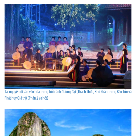
Tài nguyên di sản văn hóa trong bối cảnh đương đại (Thách thức, Khó khăn trong Bảo tồn và
Phát huy Giá trị) (Phần 2 và hết)