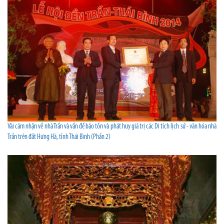
Vài cảm nhận về nhà Trần và vấn đề bảo tồn và phát huy giá trị các Di tích lịch sử - văn hóa nhà
Trần trên đất Hưng Hà, tỉnh Thái Bình (Phần 2)