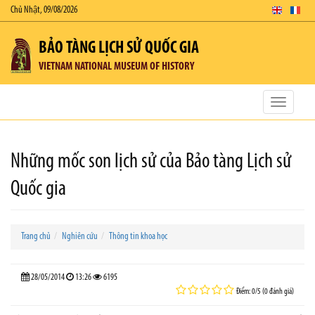
Chủ Nhật, 09/08/2026
BẢO TÀNG LỊCH SỬ QUỐC GIA
VIETNAM NATIONAL MUSEUM OF HISTORY
Toggle
navigatio
Những mốc son lịch sử của Bảo tàng Lịch sử
Quốc gia
Trang chủ
Nghiên cứu
Thông tin khoa học
28/05/2014
13:26
6195
Điểm: 0/5 (0 đánh giá)