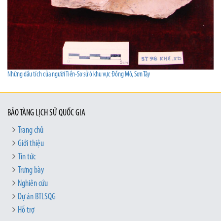
Những dấu tích của người Tiền-Sơ sử ở khu vực Đồng Mô, Sơn Tây
BẢO TÀNG LỊCH SỬ QUỐC GIA
Trang chủ
Giới thiệu
Tin tức
Trưng bày
Nghiên cứu
Dự án BTLSQG
Hỗ trợ