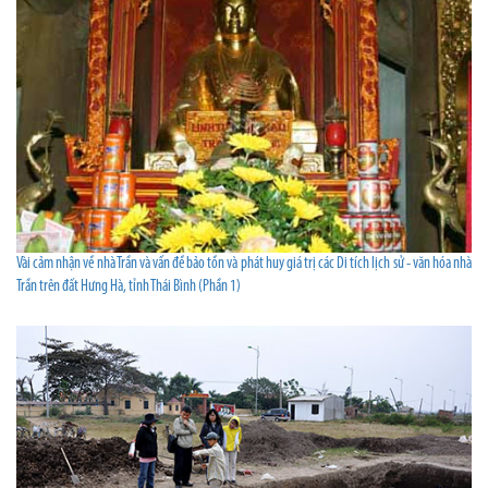
Vài cảm nhận về nhà Trần và vấn đề bảo tồn và phát huy giá trị các Di tích lịch sử - văn hóa nhà
Trần trên đất Hưng Hà, tỉnh Thái Bình (Phần 1)