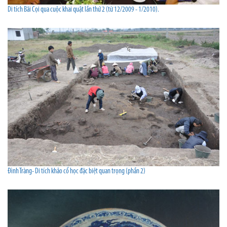
Di tích Bãi Cọi qua cuộc khai quật lần thứ 2 (từ 12/2009 - 1/2010).
Đình Tràng- Di tích khảo cổ học đặc biệt quan trọng (phần 2)