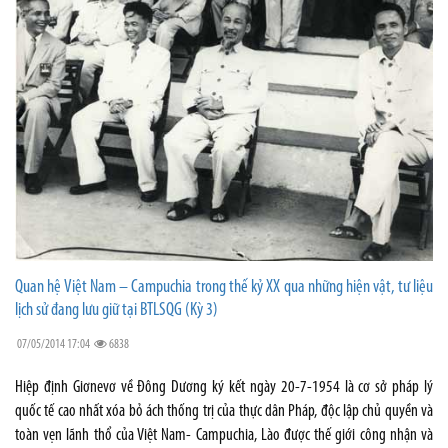
Quan hệ Việt Nam – Campuchia trong thế kỷ XX qua những hiện vật, tư liệu
lịch sử đang lưu giữ tại BTLSQG (Kỳ 3)
07/05/2014 17:04
6838
Hiệp định Giơnevơ về Đông Dương ký kết ngày 20-7-1954 là cơ sở pháp lý
quốc tế cao nhất xóa bỏ ách thống trị của thực dân Pháp, độc lập chủ quyền và
toàn vẹn lãnh thổ của Việt Nam- Campuchia, Lào được thế giới công nhận và