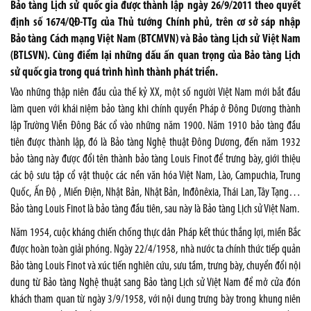
Bảo tàng Lịch sử quốc gia được thành lập ngày 26/9/2011 theo quyết
định số 1674/QĐ-TTg của Thủ tướng Chính phủ, trên cơ sở sáp nhập
Bảo tàng Cách mạng Việt Nam (BTCMVN) và Bảo tàng Lịch sử Việt Nam
(BTLSVN). Cùng điểm lại những dấu ấn quan trọng của Bảo tàng Lịch
sử quốc gia trong quá trình hình thành phát triển.
Vào những thập niên đầu của thế kỷ XX, một số người Việt Nam mới bắt đầu
làm quen với khái niệm bảo tàng khi chính quyền Pháp ở Đông Dương thành
lập Trường Viễn Đông Bác cổ vào những năm 1900. Năm 1910 bảo tàng đầu
tiên được thành lập, đó là Bảo tàng Nghệ thuật Đông Dương, đến năm 1932
bảo tàng này được đổi tên thành bảo tàng Louis Finot để trưng bày, giới thiệu
các bộ sưu tập cổ vật thuộc các nền văn hóa Việt Nam, Lào, Campuchia, Trung
Quốc, Ấn Độ , Miến Điện, Nhật Bản, Nhật Bản, Inđônêxia, Thái Lan, Tây Tạng…
Bảo tàng Louis Finot là bảo tàng đầu tiên, sau này là Bảo tàng Lịch sử Việt
Nam
.
Năm 1954, cuộc kháng chiến chống thực dân Pháp kết thúc thắng lợi, miền Bắc
được hoàn toàn giải phóng. Ngày 22/4/1958, nhà nước ta chính thức tiếp quản
Bảo tàng Louis Finot và xúc tiến nghiên cứu, sưu tầm, trưng bày, chuyển đổi nội
dung từ Bảo tàng Nghệ thuật sang Bảo tàng Lịch sử Việt Nam để mở cửa đón
khách tham quan từ ngày 3/9/1958, với nội dung trưng bày trong khung niên