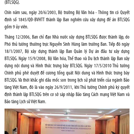
(BTLSQG).
Chín năm sau, ngày 20/6/2003, Bộ trưởng Bộ Văn hóa - Thông tin có Quyết
định số 1845/QĐ-BVHTT thành lập Ban nghiên cứu xây dựng đề án BTLSQG
gồm 9 ủy viên.
Tháng 12/2006, Ban chỉ đạo Nhà nước xây dựng BTLSQG được thành lập, do
Phó thủ tướng thường trực Nguyễn Sinh Hùng làm trưởng Ban. Tiếp đó ngày
18/1/2007, Bộ xây dựng thành lập Ban Quản lý Dự án đầu tư xây dựng
BTLSQG. Ngày 15/9/2008, Bộ Văn hóa, Thể thao và Du lịch thành lập Ban xây
dựng nội dung và Hình thức trưng bày BTLSQG. Ngày 17/5/2010 Thủ tướng
Chính phủ phê duyệt đề cương tổng quát Nội dung và Hình thức trưng bày
BTLSQG. Và thời khắc ghi dấu mốc son trong lịch sử phát triển của ngành Bảo
tàng Việt Nam, đó là vào ngày 26/9/2011, khi Thủ tướng Chính phủ ký quyết
định thành lập BTLSQG trên cơ sở sáp nhập Bảo tàng Cách mạng Việt Nam và
Bảo tàng Lịch sử Việt Nam.