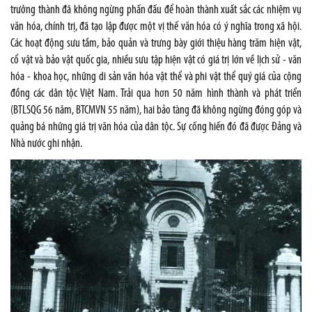
trưởng thành đã không ngừng phấn đấu để hoàn thành xuất sắc các nhiệm vụ
văn hóa, chính trị, đã tạo lập được một vị thế văn hóa có ý nghĩa trong xã hội.
Các hoạt động sưu tầm, bảo quản và trưng bày giới thiệu hàng trăm hiện vật,
cổ vật và bảo vật quốc gia, nhiều sưu tập hiện vật có giá trị lớn về lịch sử - văn
hóa - khoa học, những di sản văn hóa vật thể và phi vật thể quý giá của cộng
đồng các dân tộc Việt Nam. Trải qua hơn 50 năm hình thành và phát triển
(BTLSQG 56 năm, BTCMVN 55 năm), hai bảo tàng đã không ngừng đóng góp và
quảng bá những giá trị văn hóa của dân tộc. Sự cống hiến đó đã được Đảng và
Nhà nước ghi nhận.