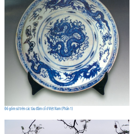
Đồ gốm sứ trên các tàu đắm cổ ở Việt Nam (Phần 1)