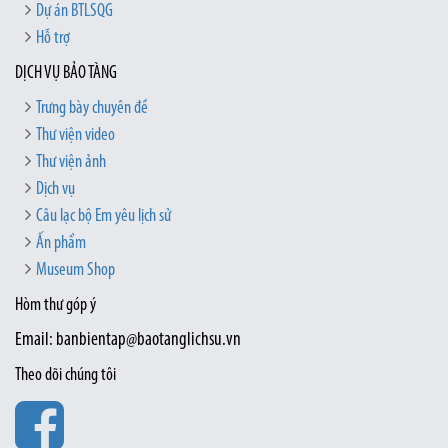
Dự án BTLSQG
Hỗ trợ
DỊCH VỤ BẢO TÀNG
Trưng bày chuyên đề
Thư viện video
Thư viện ảnh
Dịch vụ
Câu lạc bộ Em yêu lịch sử
Ấn phẩm
Museum Shop
Hòm thư góp ý
Email: banbientap@baotanglichsu.vn
Theo dõi chúng tôi