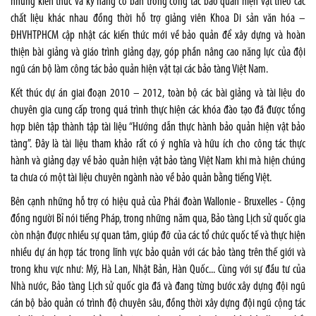
những kiến thức và kỹ năng cơ bản trong công tác bảo quản hiện vật theo các
chất liệu khác nhau đồng thời hỗ trợ giảng viên Khoa Di sản văn hóa –
ĐHVHTPHCM cập nhật các kiến thức mới về bảo quản để xây dựng và hoàn
thiện bài giảng và giáo trình giảng dạy, góp phần nâng cao năng lực của đội
ngũ cán bộ làm công tác bảo quản hiện vật tại các bảo tàng Việt Nam.
Kết thúc dự án giai đoạn 2010 – 2012, toàn bộ các bài giảng và tài liệu do
chuyên gia cung cấp trong quá trình thực hiện các khóa đào tạo đã được tổng
hợp biên tập thành tập tài liệu “Hướng dẫn thực hành bảo quản hiện vật bảo
tàng”. Đây là tài liệu tham khảo rất có ý nghĩa và hữu ích cho công tác thực
hành và giảng dạy về bảo quản hiện vật bảo tàng Việt Nam khi mà hiện chúng
ta chưa có một tài liệu chuyên ngành nào về bảo quản bằng tiếng Việt.
Bên cạnh những hỗ trợ có hiệu quả của Phái đoàn Wallonie - Bruxelles - Cộng
đồng người Bỉ nói tiếng Pháp, trong những năm qua, Bảo tàng Lịch sử quốc gia
còn nhận được nhiều sự quan tâm, giúp đỡ của các tổ chức quốc tế và thực hiện
nhiều dự án hợp tác trong lĩnh vực bảo quản với các bảo tàng trên thế giới và
trong khu vực như: Mỹ, Hà Lan, Nhật Bản, Hàn Quốc... Cùng với sự đầu tư của
Nhà nước, Bảo tàng Lịch sử quốc gia đã và đang từng bước xây dựng đội ngũ
cán bộ bảo quản có trình độ chuyên sâu, đồng thời xây dựng đội ngũ cộng tác