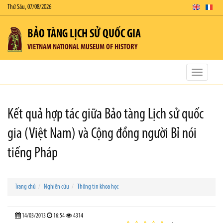
Thứ Sáu, 07/08/2026
BẢO TÀNG LỊCH SỬ QUỐC GIA
VIETNAM NATIONAL MUSEUM OF HISTORY
Toggle
navigatio
Kết quả hợp tác giữa Bảo tàng Lịch sử quốc
gia (Việt Nam) và Cộng đồng người Bỉ nói
tiếng Pháp
Trang chủ
Nghiên cứu
Thông tin khoa học
14/03/2013
16:54
4314