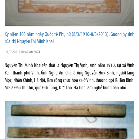
Kỷ niệm 103 năm ngày Quốc tế Phụ nữ (8/3/1910-8/3/2013). Gương hy sinh
của chị Nguyễn Thị Minh Khai
11/03/2013 10:46
5074
Nguyễn Thị Minh Khai tên thật là Nguyễn Thị Vịnh, sinh năm 1910, tại xã Vĩnh
Yên, thành phố Vinh, tỉnh Nghệ An. Cha là ông Nguyễn Huy Bình, người làng
Mọc, Nhân Chính, Hà Nội, làm công chức hỏa xa ở Vinh, thường gọi là Hàn Bình.
Mẹ là Đậu Thị Thư, quê Đức Tùng, Đức Thọ, Hà Tĩnh làm nghề buôn bán nhỏ.