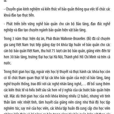
là:
- Chuyển giao kinh nghiệm và kiến thức về bảo quản thông qua việc tổ chức các
khoá đào tạo thực tiễn.
- Phát triển bền vững nghề bảo quản cho cán bộ Bảo tàng, đạo đức nghề
nghiệp và đào tạo chuyên ngành bảo quản hiện vật bảo tàng.
Trong 3 năm thực hiện dự án, Phái đoàn Wallonie-Bruxelles (Bỉ) đã cử chuyên
gia sang Việt Nam trực tiếp giảng dạy 04 khóa tập huấn về bảo quản cho các
cán bộ bảo quản Việt Nam, thu hút 75 lượt cán bộ bảo quản, giảng viên đến từ
hơn 30 bảo tàng, trường Đại học tại Hà Nội, Thành phố Hồ Chí Minh và trên cả
nước.
Trong thời gian học tập, ngoài việc học lý thuyết và thực hành các khóa học còn
có tổ chức tham quan thực tế tại các kho bảo quản của một số bảo tàng, làng
nghề truyền thống, trao đổi với các nghệ nhân làng nghề,… để bổ sung thêm
các kiến thức tế và hiểu biết sâu sắc hơn về ý nghĩa của các bước bảo quản hiện
vật. Mặc dù thời gian học của mỗi khóa không nhiều (2 tuần), nhưng với tinh
thần làm việc nhiệt tình, tâm huyết của giảng viên cũng như thái độ học tập
nghiêm túc, say mê của học viên, các khóa tập huấn đã cung cấp cho học viên