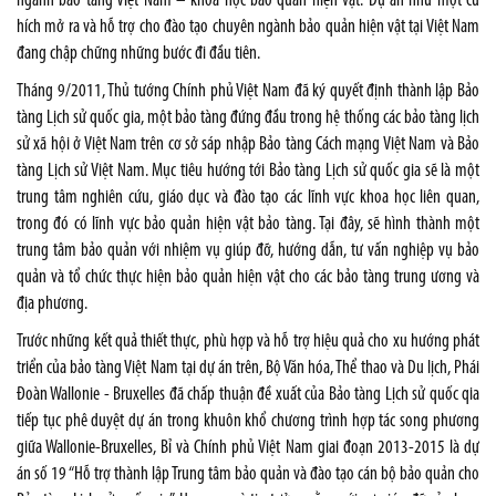
ngành bảo tàng Việt Nam – khoa học bảo quản hiện vật. Dự án như một cú
hích mở ra và hỗ trợ cho đào tạo chuyên ngành bảo quản hiện vật tại Việt Nam
đang chập chững những bước đi đầu tiên.
Tháng 9/2011, Thủ tướng Chính phủ Việt Nam đã ký quyết định thành lập Bảo
tàng Lịch sử quốc gia, một bảo tàng đứng đầu trong hệ thống các bảo tàng lịch
sử xã hội ở Việt Nam trên cơ sở sáp nhập Bảo tàng Cách mạng Việt Nam và Bảo
tàng Lịch sử Việt Nam. Mục tiêu hướng tới Bảo tàng Lịch sử quốc gia sẽ là một
trung tâm nghiên cứu, giáo dục và đào tạo các lĩnh vực khoa học liên quan,
trong đó có lĩnh vực bảo quản hiện vật bảo tàng. Tại đây, sẽ hình thành một
trung tâm bảo quản với nhiệm vụ giúp đỡ, hướng dẫn, tư vấn nghiệp vụ bảo
quản và tổ chức thực hiện bảo quản hiện vật cho các bảo tàng trung ương và
địa phương.
Trước những kết quả thiết thực, phù hợp và hỗ trợ hiệu quả cho xu hướng phát
triển của bảo tàng Việt Nam tại dự án trên, Bộ Văn hóa, Thể thao và Du lịch, Phái
Đoàn Wallonie - Bruxelles đã chấp thuận đề xuất của Bảo tàng Lịch sử quốc qia
tiếp tục phê duyệt dự án trong khuôn khổ chương trình hợp tác song phương
giữa Wallonie-Bruxelles, Bỉ và Chính phủ Việt Nam giai đoạn 2013-2015 là dự
án số 19 “Hỗ trợ thành lập Trung tâm bảo quản và đào tạo cán bộ bảo quản cho