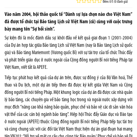
Điểm: 0/5 (0 đánh giá)
Vào năm 2004, hội thảo quốc tế “Dành sự lựa chọn nào cho Việt Nam”
đã được tổ chức tại Bảo tàng Lịch sử Việt Nam (cũ) cùng với cuộc trưng
bày mang tên “Sự hồi sinh”.
Sự kiện đó là mốc đánh dấu sự khởi đầu về kết quả giai đoạn 1 (2001-2004)
của Dự án hợp tác giữa Bảo tàng Lịch sử Việt Nam (nay là Bảo tàng Lịch sử quốc
gia) và Bảo tàng Mariemont (Vương quốc Bỉ) với sự tài trợ của tổ chức Thúc đẩy
và phát triển giáo dục ở nước ngoài của Cộng đồng người Bỉ nói tiếng Pháp tại
Việt Nam, viết tắt là APEFE.
Tiếp tục phát huy kết quả của dự án trên, được sự đồng ý của Bộ Văn hoá, Thể
thao và Du lịch, một dự án tiếp theo đã được ký kết giữa Việt Nam và Cộng
đồng người Bỉ nói tiếng Pháp. Một khung logic của dự án đã được các nhà quản
lý bảo tàng, các chuyên gia về bảo tàng học trong và ngoài nước xây dựng với
mục đích “nâng cao khả năng bảo quản, phục chế và bảo vệ các di sản văn hóa
vật thể của các cán bộ ngành bảo tàng”. Hiệp hội Thúc đẩy Giáo dục và Đào tạo
ở nước ngoài (APEFE) thuộc Cộng đồng người Bỉ nói tiếng Pháp tiếp tục tài trợ
và cùng chung sức với các đối tác Việt Nam thực hiện dự án giai đoạn hai mang
tên VN201: “Hỗ trợ về mặt cơ cấu cho công tác Bảo quản/ Phục chế và bảo vệ Di