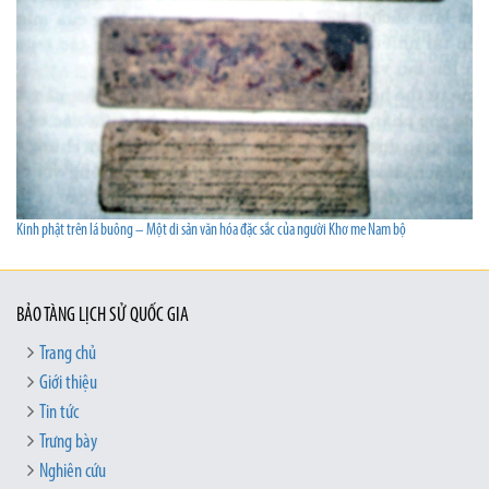
Kinh phật trên lá buông – Một di sản văn hóa đặc sắc của người Khơ me Nam bộ
BẢO TÀNG LỊCH SỬ QUỐC GIA
Trang chủ
Giới thiệu
Tin tức
Trưng bày
Nghiên cứu