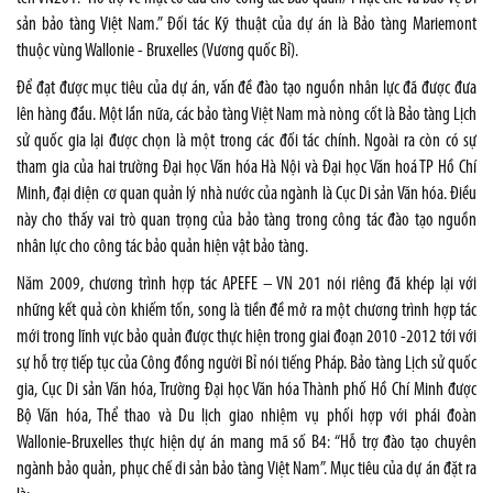
sản bảo tàng Việt Nam.” Đối tác Kỹ thuật của dự án là Bảo tàng Mariemont
thuộc vùng Wallonie - Bruxelles (Vương quốc Bỉ).
Để đạt được mục tiêu của dự án, vấn đề đào tạo nguồn nhân lực đã được đưa
lên hàng đầu. Một lần nữa, các bảo tàng Việt
Nam
mà nòng cốt là Bảo tàng Lịch
sử quốc gia lại được chọn là một trong các đối tác chính. Ngoài ra còn có sự
tham gia của hai trường Đại học Văn hóa Hà Nội và Đại học Văn hoá TP Hồ Chí
Minh, đại diện cơ quan quản lý nhà nước của ngành là Cục Di sản Văn hóa. Điều
này cho thấy vai trò quan trọng của bảo tàng trong công tác đào tạo nguồn
nhân lực cho công tác bảo quản hiện vật bảo tàng.
Năm 2009, chương trình hợp tác APEFE – VN 201 nói riêng đã khép lại với
những kết quả còn khiếm tốn, song là tiền đề mở ra một chương trình hợp tác
mới trong lĩnh vực bảo quản được thực hiện trong giai đoạn 2010 -2012 tới với
sự hỗ trợ tiếp tục của Công đồng người Bỉ nói tiếng Pháp. Bảo tàng Lịch sử quốc
gia, Cục Di sản Văn hóa, Trường Đại học Văn hóa Thành phố Hồ Chí Minh được
Bộ Văn hóa, Thể thao và Du lịch giao nhiệm vụ phối hợp với phái đoàn
Wallonie-Bruxelles thực hiện dự án mang mã số B4: “Hỗ trợ đào tạo chuyên
ngành bảo quản, phục chế di sản bảo tàng Việt Nam”. Mục tiêu của dự án đặt ra