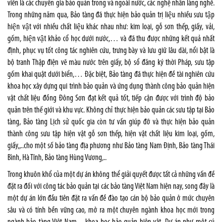
viên là các chuyên gia bảo quản trong và ngoài nước, các nghệ nhân làng nghề.
Trong những năm qua, Bảo tàng đã thực hiện bảo quản trị liệu nhiều sưu tập
hiện vật với nhiều chất liệu khác nhau như: kim loại, gỗ sơn thếp, giấy, vải,
gốm, hiện vật khảo cổ học dưới nước,… và đã thu được những kết quả nhất
định, phục vụ tốt công tác nghiên cứu, trưng bày và lưu giữ lâu dài, nổi bật là
bộ tranh Thập điện vẽ màu nước trên giấy, bộ sổ đăng ký thời Pháp, sưu tập
gốm khai quật dưới biển,… Đặc biệt, Bảo tàng đã thực hiện đề tài nghiên cứu
khoa học xây dựng qui trình bảo quản và ứng dụng thành công bảo quản hiện
vật chất liệu đồng Đông Sơn đạt kết quả tốt, tiếp cận được với trình độ bảo
quản trên thế giới và khu vực. Không chỉ thực hiện bảo quản các sưu tập tại Bảo
tàng, Bảo tàng Lịch sử quốc gia còn tư vấn giúp đỡ và thực hiện bảo quản
thành công sưu tập hiện vật gỗ sơn thếp, hiện vật chất liệu kim loại, gốm,
giấy,,..cho một số bảo tàng địa phương như Bảo tàng Nam Định, Bảo tàng Thái
Bình, Hà Tĩnh, Bảo tàng Hùng Vương,..
Trong khuôn khổ của một dự án không thể giải quyết được tất cả những vấn đề
đặt ra đối với công tác bảo quản tại các bảo tàng Việt Nam hiện nay, song đây là
một dự án lớn đầu tiên đặt ra vấn đề đào tạo cán bộ bảo quản ở mức chuyên
sâu và có tính bền vững cao, mở ra một chuyên ngành khoa học mới trong