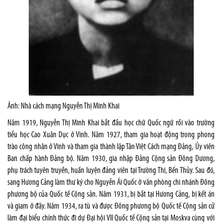
Ảnh: Nhà cách mạng Nguyễn Thị Minh Khai
Năm
1919
, Nguyễn Thị Minh Khai bắt đầu học
chữ Quốc ngữ
rồi vào trường
tiểu học Cao Xuân Dục ở
Vinh
. Năm
1927
, tham gia hoạt động trong phong
trào công nhân ở Vinh và tham gia thành lập
Tân Việt Cách mạng Đảng
, Ủy viên
Ban chấp hành Đảng bộ. Năm
1930
, gia nhập
Đảng Cộng sản Đông Dương
,
phụ trách tuyên truyền, huấn luyện đảng viên tại Trường Thi, Bến Thủy. Sau đó,
sang
Hương Cảng
làm thư ký cho
Nguyễn Ái Quốc
ở văn phòng chi nhánh Đông
phương bộ của
Quốc tế Cộng sản
. Năm
1931
, bị bắt tại Hương Cảng, bị kết án
và giam ở đây. Năm
1934
, ra tù và được Đông phương bộ Quốc tế Cộng sản cử
làm đại biểu chính thức đi dự
Đại hội VII Quốc tế Cộng sản
tại
Moskva
cùng với