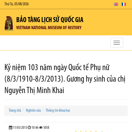
Thứ Tư, 05/08/2026
BẢO TÀNG LỊCH SỬ QUỐC GIA
VIETNAM NATIONAL MUSEUM OF HISTORY
Toggle
navigatio
Kỷ niệm 103 năm ngày Quốc tế Phụ nữ
(8/3/1910-8/3/2013). Gương hy sinh của chị
Nguyễn Thị Minh Khai
Trang chủ
Nghiên cứu
Thông tin khoa học
11/03/2013
10:46
5058