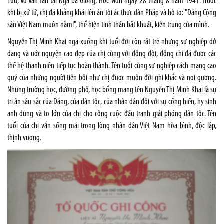
Lưu, Võ Văn Tần tại Ngã ba Giồng, Hóc Môn ngày
28 tháng 8
năm
1941
. Trước
khi bị xử tử, chị đã khẳng khái lên án tội ác thực dân Pháp và hô to: "Đảng Cộng
sản Việt Nam muôn năm!", thể hiện tinh thần bất khuất, kiên trung của mình.
Nguyễn Thị Minh Khai ngã xuống khi tuổi đời còn rất trẻ nhưng sự nghiệp dở
dang và ước nguyện cao đẹp của chị cùng với đồng đội, đồng chí đã được các
thế hệ thanh niên tiếp tục hoàn thành. Tên tuổi cùng sự nghiệp cách mạng cao
quý của những người tiền bối như chị được muôn đời ghi khắc và noi gương.
Những trường học, đường phố, học bổng mang tên Nguyễn Thị Minh Khai là sự
tri ân sâu sắc của Đảng, của dân tộc, của nhân dân đối với sự cống hiến, hy sinh
anh dũng và to lớn của chị cho công cuộc đấu tranh giải phóng dân tộc. Tên
tuổi của chị vẫn sống mãi trong lòng nhân dân Việt
Nam
hòa bình, độc lập,
thịnh vượng.