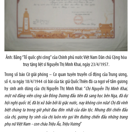
Ảnh: Bằng “Tổ quốc ghi công” của Chính phủ nước Việt Nam Dân chủ Cộng hòa
truy tặng liệt sĩ Nguyễn Thị Minh Khai, ngày 23/4/1957.
Trong số báo Cờ giải phóng – Cơ quan tuyên truyền cổ động của Trung ương,
số 4, ra ngày 18/4/1944 có bài của tác giả Quốc Thiên đã ca ngợi về tấm gương
hy sinh anh dũng của chị Nguyễn Thị Minh Khai: “
Chị Nguyễn Thị Minh Khai,
một nữ đảng viên cộng sản Đông Dương đầu tiên đã sang học bên Nga, đã dự
hội nghị quốc tế, đã bị xử bắn bởi lũ giặc nước, nay không còn nữa! Chị đã vĩnh
biệt chúng ta trong giờ phút đau đớn nhất của dân tộc. Nhưng đời chiến đấu
của chị, gương hy sinh của chị luôn réo gọi lên đường chiến đấu những trang
phụ nữ Việt
Nam
- con cháu Triệu Ấu, Triệu Vương
”