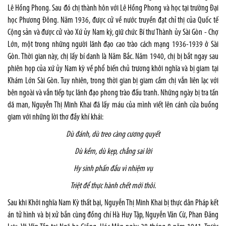
Lê Hồng Phong
. Sau đó chị thành hôn với Lê Hồng Phong và học tại trường
Đại
học Phương Đông
. Năm
1936
, được cử về nước truyền đạt chỉ thị của Quốc tế
Cộng sản và được cử vào Xứ ủy Nam kỳ, giữ chức
Bí thư Thành ủy Sài Gòn - Chợ
Lớn
, một trong những người lãnh đạo cao trào cách mạng 1936-
1939
ở
Sài
Gòn
. Thời gian này, chị lấy bí danh là Năm Bắc. Năm
1940
, chị bị bắt ngay sau
phiên họp của xứ ủy Nam kỳ về phổ biến chủ trương khởi nghĩa và bị giam tại
Khám Lớn Sài Gòn
. Tuy nhiên, trong thời gian bị giam cầm chị vẫn liên lạc với
bên ngoài và vẫn tiếp tục lãnh đạo phong trào đấu tranh. Những ngày bị tra tấn
dã man, Nguyễn Thị Minh Khai đã lấy máu của mình viết lên cánh cửa buồng
giam với những lời thơ đầy khí khái:
Dù đánh, dù treo càng cương quyết
Dù kềm, dù kẹp, chẳng sai lời
Hy sinh phấn đầu vì nhiệm vụ
Triệt để thực hành chết mới thôi.
Sau khi
Khởi nghĩa Nam Kỳ
thất bại, Nguyễn Thị Minh Khai bị thực dân Pháp kết
án tử hình và bị xử bắn cùng đồng chí Hà Huy Tập, Nguyễn Văn Cừ, Phan Đăng