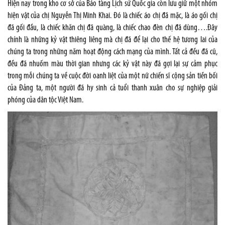
Hiện nay trong kho cơ sở của Bảo tàng Lịch sử Quốc gia còn lưu giữ một nhóm
hiện vật của chị Nguyễn Thị Minh Khai. Đó là chiếc áo chị đã mặc, là áo gối chị
đã gối đầu, là chiếc khăn chị đã quàng, là chiếc chao đèn chị đã dùng….Đây
chính là những kỷ vật thiêng liêng mà chị đã để lại cho thế hệ tương lai của
chúng ta trong những năm hoạt động cách mạng của mình. Tất cả đều đã cũ,
đều đã nhuốm màu thời gian nhưng các kỷ vật này đã gợi lại sự cảm phục
trong mỗi chúng ta về cuộc đời oanh liệt của một nữ chiến sĩ cộng sản tiền bối
của Đảng ta, một người đã hy sinh cả tuổi thanh xuân cho sự nghiệp giải
phóng của dân tộc Việt Nam.