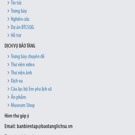
Tin tức
Trưng bày
Nghiên cứu
Dự án BTLSQG
Hỗ trợ
DỊCH VỤ BẢO TÀNG
Trưng bày chuyên đề
Thư viện video
Thư viện ảnh
Dịch vụ
Câu lạc bộ Em yêu lịch sử
Ấn phẩm
Museum Shop
Hòm thư góp ý
Email: banbientap@baotanglichsu.vn