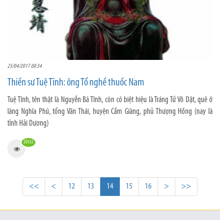
25/04/2017 00:34
Thiền sư Tuệ Tĩnh: ông Tổ nghề thuốc Nam
Tuệ Tĩnh, tên thật là Nguyễn Bá Tĩnh, còn có biệt hiệu là Tráng Tử Vô Dật, quê ở
làng Nghĩa Phú, tổng Văn Thái, huyện Cẩm Giàng, phủ Thượng Hồng (nay là
tỉnh Hải Dương)
20532
<<
<
12
13
14
15
16
>
>>