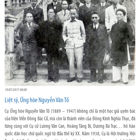
19/07/2017 00:00
Liệt sỹ, Ứng hòe Nguyễn Văn Tố
Cụ Ứng hòe Nguyễn Văn Tố (1889 – 1947) không chỉ là một học giả uyên bác
của Viện Viễn Đông Bác Cổ, mà còn là thành viên của Đông Kinh Nghĩa Thục, đã
từng cùng với Cụ cử Lương Văn Can, Hoàng Tăng Bí, Dương Bá Trạc… hô hào
quốc dân học chữ quốc ngữ từ đầu thế kỷ XX. Năm 1938, Cụ là Hội trưởng Hội