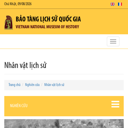
Chủ Nhật, 09/08/2026
BẢO TÀNG LỊCH SỬ QUỐC GIA
VIETNAM NATIONAL MUSEUM OF HISTORY
Toggle
navigatio
Nhân vật lịch sử
Trang chủ
Nghiên cứu
Nhân vật lịch sử
NGHIÊN CỨU