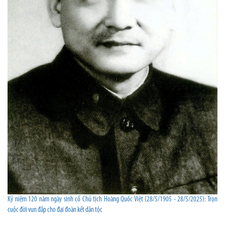
Kỷ niệm 120 năm ngày sinh cố Chủ tịch Hoàng Quốc Việt (28/5/1905 - 28/5/2025): Trọn
cuộc đời vun đắp cho đại đoàn kết dân tộc