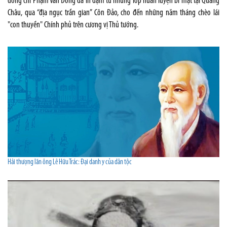
đồng chí Phạm Văn Đồng đã in đậm từ những lớp huấn luyện bí mật tại Quảng
Châu, qua “địa ngục trần gian” Côn Đảo, cho đến những năm tháng chèo lái
"con thuyền" Chính phủ trên cương vị Thủ tướng.
Hải thượng lãn ông Lê Hữu Trác: Đại danh y của dân tộc