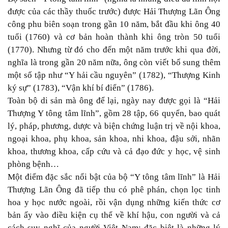
được của các thầy thuốc trước) được Hải Thượng Lãn Ông
công phu biên soạn trong gần 10 năm, bắt đầu khi ông 40
tuổi (1760) và cơ bản hoàn thành khi ông tròn 50 tuổi
(1770). Nhưng từ đó cho đến một năm trước khi qua đời,
nghĩa là trong gần 20 năm nữa, ông còn viết bổ sung thêm
một số tập như “Y hải cầu nguyên” (1782), “Thượng Kinh
ký sự” (1783), “Vận khí bí điển” (1786).
Toàn bộ di sản mà ông để lại, ngày nay được gọi là “Hải
Thượng Y tông tâm lĩnh”, gồm 28 tập, 66 quyển, bao quát
lý, pháp, phương, dược và biện chứng luận trị về nội khoa,
ngoại khoa, phụ khoa, sản khoa, nhi khoa, đậu sởi, nhãn
khoa, thương khoa, cấp cứu và cả đạo đức y học, vệ sinh
phòng bệnh…
Một điểm đặc sắc nổi bật của bộ “Y tông tâm lĩnh” là Hải
Thượng Lãn Ông đã tiếp thu có phê phán, chọn lọc tinh
hoa y học nước ngoài, rồi vận dụng những kiến thức cơ
bản ấy vào điều kiện cụ thể về khí hậu, con người và cả
cách suy nghĩ của người Việt Nam; đặc biệt là những lý