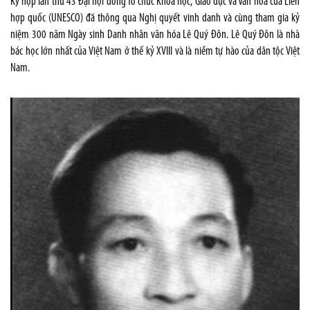
Kỳ họp lần thứ 43 Đại hội đồng Tổ chức Khoa học, Giáo dục và Văn hóa của Liên
hợp quốc (UNESCO) đã thông qua Nghị quyết vinh danh và cùng tham gia kỷ
niệm 300 năm Ngày sinh Danh nhân văn hóa Lê Quý Đôn. Lê Quý Đôn là nhà
bác học lớn nhất của Việt Nam ở thế kỷ XVIII và là niềm tự hào của dân tộc Việt
Nam.