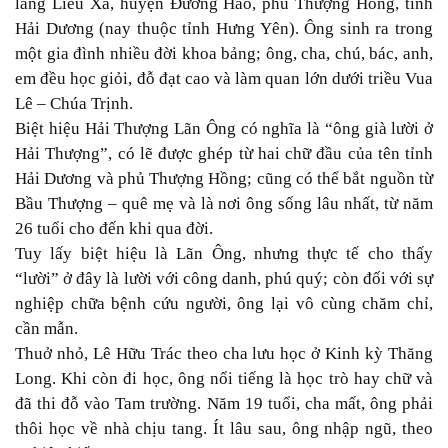
làng Liêu Xá, huyện Đường Hào, phủ Thượng Hồng, tỉnh
Hải Dương (nay thuộc tỉnh Hưng Yên). Ông sinh ra trong
một gia đình nhiều đời khoa bảng; ông, cha, chú, bác, anh,
em đều học giỏi, đỗ đạt cao và làm quan lớn dưới triều Vua
Lê – Chúa Trịnh.
Biệt hiệu Hải Thượng Lãn Ông có nghĩa là “ông già lười ở
Hải Thượng”, có lẽ được ghép từ hai chữ đầu của tên tỉnh
Hải Dương và phủ Thượng Hồng; cũng có thể bắt nguồn từ
Bầu Thượng – quê mẹ và là nơi ông sống lâu nhất, từ năm
26 tuổi cho đến khi qua đời.
Tuy lấy biệt hiệu là Lãn Ông, nhưng thực tế cho thấy
“lười” ở đây là lười với công danh, phú quý; còn đối với sự
nghiệp chữa bệnh cứu người, ông lại vô cùng chăm chỉ,
cần mẫn.
Thuở nhỏ, Lê Hữu Trác theo cha lưu học ở Kinh kỳ Thăng
Long. Khi còn đi học, ông nổi tiếng là học trò hay chữ và
đã thi đỗ vào Tam trường. Năm 19 tuổi, cha mất, ông phải
thôi học về nhà chịu tang. Ít lâu sau, ông nhập ngũ, theo