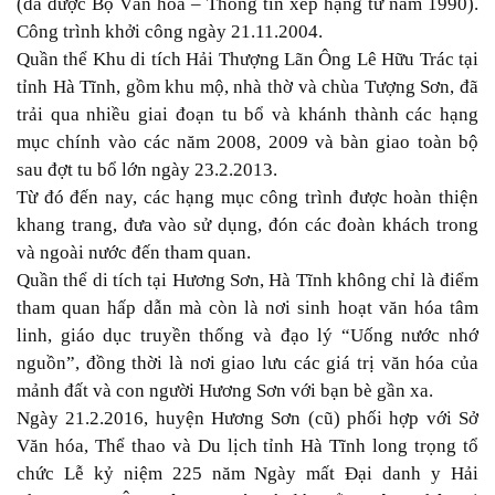
(đã được Bộ Văn hóa – Thông tin xếp hạng từ năm 1990).
Công trình khởi công ngày 21.11.2004.
Quần thể Khu di tích Hải Thượng Lãn Ông Lê Hữu Trác tại
tỉnh Hà Tĩnh, gồm khu mộ, nhà thờ và chùa Tượng Sơn, đã
trải qua nhiều giai đoạn tu bổ và khánh thành các hạng
mục chính vào các năm 2008, 2009 và bàn giao toàn bộ
sau đợt tu bổ lớn ngày 23.2.2013.
Từ đó đến nay, các hạng mục công trình được hoàn thiện
khang trang, đưa vào sử dụng, đón các đoàn khách trong
và ngoài nước đến tham quan.
Quần thể di tích tại Hương Sơn, Hà Tĩnh không chỉ là điểm
tham quan hấp dẫn mà còn là nơi sinh hoạt văn hóa tâm
linh, giáo dục truyền thống và đạo lý “Uống nước nhớ
nguồn”, đồng thời là nơi giao lưu các giá trị văn hóa của
mảnh đất và con người Hương Sơn với bạn bè gần xa.
Ngày 21.2.2016, huyện Hương Sơn (cũ) phối hợp với Sở
Văn hóa, Thể thao và Du lịch tỉnh Hà Tĩnh long trọng tổ
chức Lễ kỷ niệm 225 năm Ngày mất Đại danh y Hải