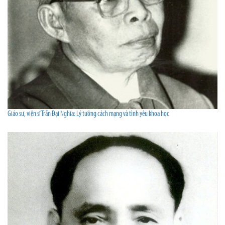
Giáo sư, viện sĩ Trần Đại Nghĩa: Lý tưởng cách mạng và tình yêu khoa học