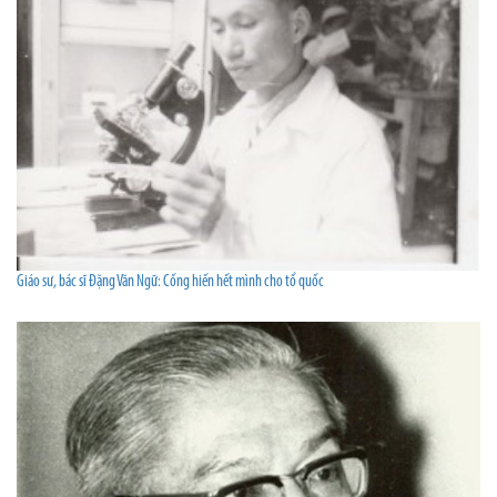
Giáo sư, bác sĩ Đặng Văn Ngữ: Cống hiến hết mình cho tổ quốc