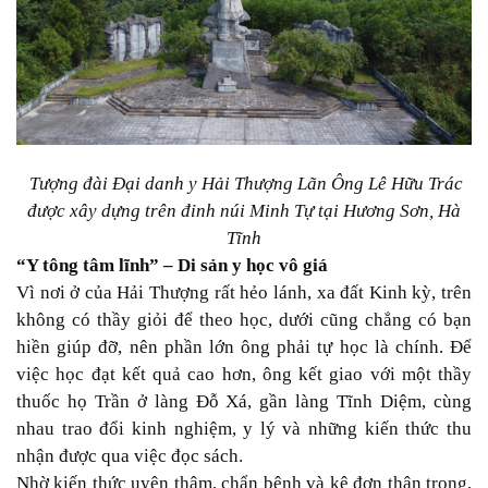
Tượng đài Đại danh y Hải Thượng Lãn Ông Lê Hữu Trác
được xây dựng trên đỉnh núi Minh Tự tại Hương Sơn, Hà
Tĩnh
“Y tông tâm lĩnh” – Di sản y học vô giá
Vì nơi ở của Hải Thượng rất hẻo lánh, xa đất Kinh kỳ, trên
không có thầy giỏi để theo học, dưới cũng chẳng có bạn
hiền giúp đỡ, nên phần lớn ông phải tự học là chính. Để
việc học đạt kết quả cao hơn, ông kết giao với một thầy
thuốc họ Trần ở làng Đỗ Xá, gần làng Tĩnh Diệm, cùng
nhau trao đổi kinh nghiệm, y lý và những kiến thức thu
nhận được qua việc đọc sách.
Nhờ kiến thức uyên thâm, chẩn bệnh và kê đơn thận trọng,