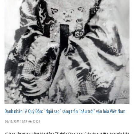
Danh nhân Lê Quý Đôn: "Ngôi sao" sáng trên "bầu trời" văn hóa Việt Nam
03/11/2025 11:52
12525