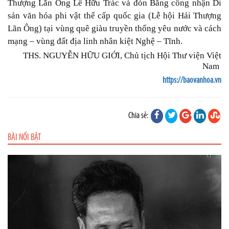
Thượng Lãn Ông Lê Hữu Trác và đón Bằng công nhận Di
sản văn hóa phi vật thể cấp quốc gia (Lễ hội Hải Thượng
Lãn Ông) tại vùng quê giàu truyền thống yêu nước và cách
mạng – vùng đất địa linh nhân kiệt Nghệ – Tĩnh.
THS. NGUYỄN HỮU GIỚI, Chủ tịch Hội Thư viện Việt
Nam
https://baovanhoa.vn
Chia sẻ:
BÀI NỔI BẬT