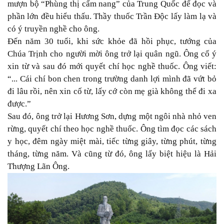
mượn bộ “Phùng thị cẩm nang” của Trung Quốc để đọc và
phần lớn đều hiểu thấu. Thầy thuốc Trần Độc lấy làm lạ và
có ý truyền nghề cho ông.
Đến năm 30 tuổi, khi sức khỏe đã hồi phục, tướng của
Chúa Trịnh cho người mời ông trở lại quân ngũ. Ông cố ý
xin từ và sau đó mới quyết chí học nghề thuốc. Ông viết:
“... Cái chí bon chen trong trường danh lợi mình đã vứt bỏ
đi lâu rồi, nên xin cố từ, lấy cớ còn mẹ già không thể đi xa
được.”
Sau đó, ông trở lại Hương Sơn, dựng một ngôi nhà nhỏ ven
rừng, quyết chí theo học nghề thuốc. Ông tìm đọc các sách
y học, đêm ngày miệt mài, tiếc từng giây, từng phút, từng
tháng, từng năm. Và cũng từ đó, ông lấy biệt hiệu là Hải
Thượng Lãn Ông.