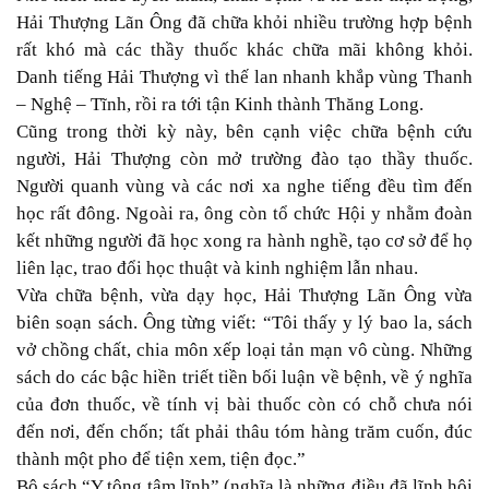
Hải Thượng Lãn Ông đã chữa khỏi nhiều trường hợp bệnh
rất khó mà các thầy thuốc khác chữa mãi không khỏi.
Danh tiếng Hải Thượng vì thế lan nhanh khắp vùng Thanh
– Nghệ – Tĩnh, rồi ra tới tận Kinh thành Thăng Long.
Cũng trong thời kỳ này, bên cạnh việc chữa bệnh cứu
người, Hải Thượng còn mở trường đào tạo thầy thuốc.
Người quanh vùng và các nơi xa nghe tiếng đều tìm đến
học rất đông. Ngoài ra, ông còn tổ chức Hội y nhằm đoàn
kết những người đã học xong ra hành nghề, tạo cơ sở để họ
liên lạc, trao đổi học thuật và kinh nghiệm lẫn nhau.
Vừa chữa bệnh, vừa dạy học, Hải Thượng Lãn Ông vừa
biên soạn sách. Ông từng viết: “Tôi thấy y lý bao la, sách
vở chồng chất, chia môn xếp loại tản mạn vô cùng. Những
sách do các bậc hiền triết tiền bối luận về bệnh, về ý nghĩa
của đơn thuốc, về tính vị bài thuốc còn có chỗ chưa nói
đến nơi, đến chốn; tất phải thâu tóm hàng trăm cuốn, đúc
thành một pho để tiện xem, tiện đọc.”
Bộ sách “Y tông tâm lĩnh” (nghĩa là những điều đã lĩnh hội