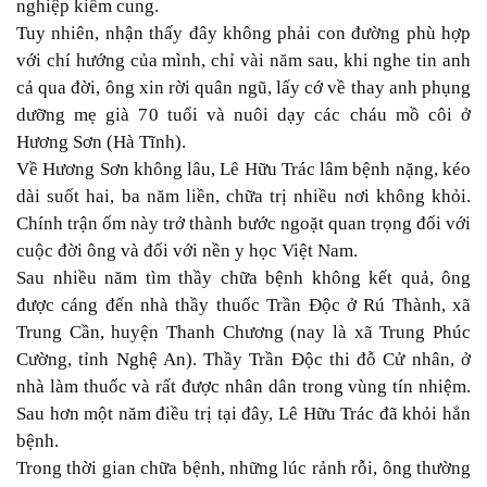
nghiệp kiếm cung.
Tuy nhiên, nhận thấy đây không phải con đường phù hợp
với chí hướng của mình, chỉ vài năm sau, khi nghe tin anh
cả qua đời, ông xin rời quân ngũ, lấy cớ về thay anh phụng
dưỡng mẹ già 70 tuổi và nuôi dạy các cháu mồ côi ở
Hương Sơn (Hà Tĩnh).
Về Hương Sơn không lâu, Lê Hữu Trác lâm bệnh nặng, kéo
dài suốt hai, ba năm liền, chữa trị nhiều nơi không khỏi.
Chính trận ốm này trở thành bước ngoặt quan trọng đối với
cuộc đời ông và đối với nền y học Việt Nam.
Sau nhiều năm tìm thầy chữa bệnh không kết quả, ông
được cáng đến nhà thầy thuốc Trần Độc ở Rú Thành, xã
Trung Cần, huyện Thanh Chương (nay là xã Trung Phúc
Cường, tỉnh Nghệ An). Thầy Trần Độc thi đỗ Cử nhân, ở
nhà làm thuốc và rất được nhân dân trong vùng tín nhiệm.
Sau hơn một năm điều trị tại đây, Lê Hữu Trác đã khỏi hẳn
bệnh.
Trong thời gian chữa bệnh, những lúc rảnh rỗi, ông thường