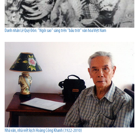
Danh nhân Lê Quý Đôn: "Ngôi sao" sáng trên "bầu trời" văn hóa Việt Nam
Nhà văn, nhà viết kịch Hoàng Công Khanh (1922-2010)