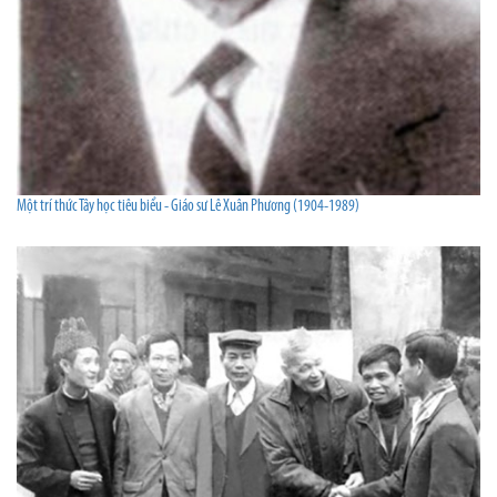
Một trí thức Tây học tiêu biểu - Giáo sư Lê Xuân Phương (1904-1989)