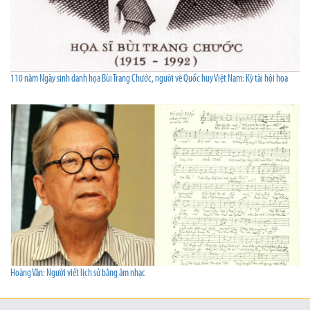
110 năm Ngày sinh danh họa Bùi Trang Chước, người vẽ Quốc huy Việt Nam: Kỳ tài hội họa
Hoàng Vân: Người viết lịch sử bằng âm nhạc