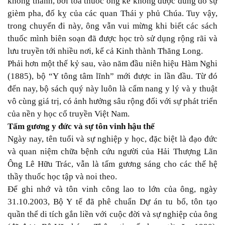
không thành, bởi toa thuốc ông kê không được dùng do sự
gièm pha, đố kỵ của các quan Thái y phủ Chúa. Tuy vậy,
trong chuyến đi này, ông vẫn vui mừng khi biết các sách
thuốc mình biên soạn đã được học trò sử dụng rộng rãi và
lưu truyền tới nhiều nơi, kể cả Kinh thành Thăng Long.
Phải hơn một thế kỷ sau, vào năm đầu niên hiệu Hàm Nghi
(1885), bộ “Y tông tâm lĩnh” mới được in lần đầu. Từ đó
đến nay, bộ sách quý này luôn là cẩm nang y lý và y thuật
vô cùng giá trị, có ảnh hưởng sâu rộng đối với sự phát triển
của nền y học cổ truyền Việt Nam.
Tấm gương y đức và sự tôn vinh hậu thế
Ngày nay, tên tuổi và sự nghiệp y học, đặc biệt là đạo đức
và quan niệm chữa bệnh cứu người của Hải Thượng Lãn
Ông Lê Hữu Trác, vẫn là tấm gương sáng cho các thế hệ
thầy thuốc học tập và noi theo.
Để ghi nhớ và tôn vinh công lao to lớn của ông, ngày
31.10.2003, Bộ Y tế đã phê chuẩn Dự án tu bổ, tôn tạo
quần thể di tích gắn liền với cuộc đời và sự nghiệp của ông