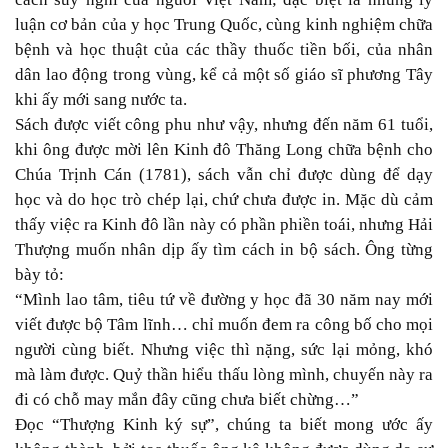
luận cơ bản của y học Trung Quốc, cùng kinh nghiệm chữa
bệnh và học thuật của các thầy thuốc tiền bối, của nhân
dân lao động trong vùng, kể cả một số giáo sĩ phương Tây
khi ấy mới sang nước ta.
Sách được viết công phu như vậy, nhưng đến năm 61 tuổi,
khi ông được mời lên Kinh đô Thăng Long chữa bệnh cho
Chúa Trịnh Cán (1781), sách vẫn chỉ được dùng để dạy
học và do học trò chép lại, chứ chưa được in. Mặc dù cảm
thấy việc ra Kinh đô lần này có phần phiền toái, nhưng Hải
Thượng muốn nhân dịp ấy tìm cách in bộ sách. Ông từng
bày tỏ:
“Mình lao tâm, tiêu tứ về đường y học đã 30 năm nay mới
viết được bộ Tâm lĩnh… chỉ muốn đem ra công bố cho mọi
người cùng biết. Nhưng việc thì nặng, sức lại mỏng, khó
mà làm được. Quỷ thần hiểu thấu lòng mình, chuyến này ra
đi có chỗ may mắn đây cũng chưa biết chừng…”
Đọc “Thượng Kinh ký sự”, chúng ta biết mong ước ấy