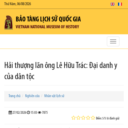
Thứ Năm, 06/08/2026
BẢO TÀNG LỊCH SỬ QUỐC GIA
VIETNAM NATIONAL MUSEUM OF HISTORY
Toggle
navigatio
Hải thượng lãn ông Lê Hữu Trác: Đại danh y
của dân tộc
Trang chủ
Nghiên cứu
Nhân vật lịch sử
27/02/2026
15:03
7875
Điểm: 5/5 (6 đánh giá)