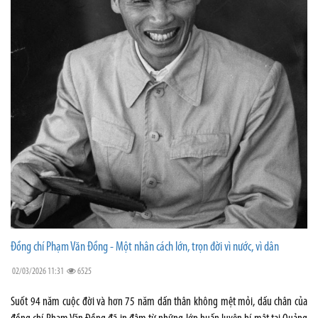
Đồng chí Phạm Văn Đồng - Một nhân cách lớn, trọn đời vì nước, vì dân
02/03/2026 11:31
6525
Suốt 94 năm cuộc đời và hơn 75 năm dấn thân không mệt mỏi, dấu chân của