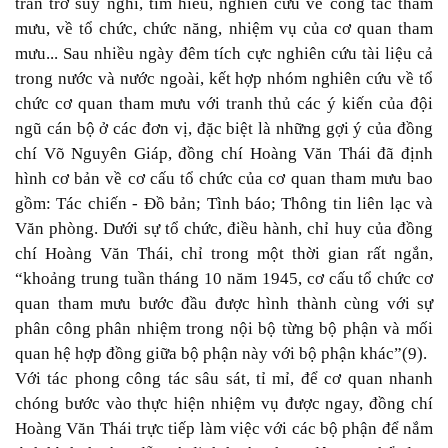
trăn trở suy nghĩ, tìm hiểu, nghiên cứu về công tác tham
mưu, về tổ chức, chức năng, nhiệm vụ của cơ quan tham
mưu... Sau nhiều ngày đêm tích cực nghiên cứu tài liệu cả
trong nước và nước ngoài, kết hợp nhóm nghiên cứu về tổ
chức cơ quan tham mưu với tranh thủ các ý kiến của đội
ngũ cán bộ ở các đơn vị, đặc biệt là những gợi ý của đồng
chí Võ Nguyên Giáp, đồng chí Hoàng Văn Thái đã định
hình cơ bản về cơ cấu tổ chức của cơ quan tham mưu bao
gồm: Tác chiến - Đồ bản; Tình báo; Thông tin liên lạc và
Văn phòng. Dưới sự tổ chức, điều hành, chỉ huy của đồng
chí Hoàng Văn Thái, chỉ trong một thời gian rất ngắn,
“khoảng trung tuần tháng 10 năm 1945, cơ cấu tổ chức cơ
quan tham mưu bước đầu được hình thành cùng với sự
phân công phân nhiệm trong nội bộ từng bộ phận và mối
quan hệ hợp đồng giữa bộ phận này với bộ phận khác”(9).
Với tác phong công tác sâu sát, tỉ mỉ, để cơ quan nhanh
chóng bước vào thực hiện nhiệm vụ được ngay, đồng chí
Hoàng Văn Thái trực tiếp làm việc với các bộ phận để nắm