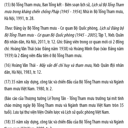
(15) Bộ Tổng Tham mưu, Ban Tổng kết - Biên soạn lịch sử,
Lịch sử Bộ Tổng Tham
mưu trong kháng chiến chống Pháp (1945 - 1954)
, Nhà in Bộ Tổng Tham mưu,
Hà Nội, 1991, tr. 28.
Theo:
Đảng ủy Bộ Tổng Tham mưu - Cơ quan Bộ Quốc phòng,
Lịch sử Đảng bộ
Bộ Tổng Tham mưu - Cơ quan Bộ Quốc phòng (1945 - 2005),
Tập 1, Nxb. Quân
đội nhân dân, Hà Nội, 2011, tr. 12. Ghi: Đảng viên trong cơ quan mới có 2 đồng
chí: Hoàng Văn Thái (vào Đảng năm 1938) và Hoàng Minh Đạo (vào Đảng năm
1939) là 2 đảng viên đầu tiên ở Bộ Tổng Tham mưu.
(16) Hoàng Văn Thái -
Mấy vấn đề chỉ huy và tham mưu
, Nxb Quân đội nhân
dân, Hà Nội, 1983, tr. 12.
(17) 35 năm xây dựng, công tác và chiến đấu của Bộ Tổng Tham mưu và Ngành
tham mưu Việt Nam. 1980, tr. 2.
(Báo cáo của Thượng tướng Lê Trọng Tấn - Tổng Tham mưu trưởng tại mít tinh
chào mừng ngày Bộ Tổng Tham mưu và Ngành tham mưu Việt Nam tròn 35
tuổi). Lưu tại thư viện Viện Chiến lược và Lịch sử quốc phòng Việt Nam.
(18) 35 năm xây dựng, công tác và chiến đấu của Bộ Tổng Tham mưu và Ngành