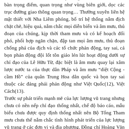
bàn trọng điểm, quan trọng như vùng biên giới, dọc các
trục đường giao thông quan trọng… Thường xuyên liên hệ
mật thiết với Nha Liêm phóng, bố trí hệ thống nắm địch
chặt chẽ, hiệu quả, nắm chắc mọi diễn biến và âm mưu, thủ
đoạn của chúng, kịp thời tham mưu và có kế hoạch đối
phó, phối hợp ngăn chặn, đập tan mọi âm mưu, thủ đoạn
chống phá của địch và các tổ chức phản động, tay sai, cả
bọn phản động đội lốt tôn giáo lén lút hoạt động dưới sự
chỉ đạo của Lê Hữu Từ, đặc biệt là âm mưu quay lại xâm
lược nước ta của thực dân Pháp và âm mưu “diệt Cộng -
cầm Hồ” của quân Trung Hoa dân quốc và bọn tay sai
thuộc các đảng phái phản động như Việt Quốc(12), Việt
Cách(13).
Trước sự phát triển mạnh mẽ của lực lượng vũ trang nhưng
chưa có nền nếp chỉ đạo thống nhất, chế độ báo cáo, mẫu
biểu chưa được quy định thống nhất nên Bộ Tổng Tham
mưu chưa thể nắm chắc tình hình phát triển của lực lượng
vũ trang ở các đơn vị và địa phương. Đồng chí Hoàng Văn