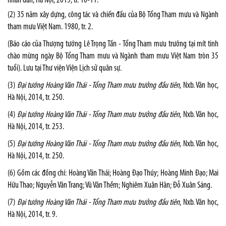
nhân dân, Hà Nội, 2015, tr. 10-11.
(2) 35 năm xây dựng, công tác và chiến đấu của Bộ Tổng Tham mưu và Ngành
tham mưu Việt Nam. 1980, tr. 2.
(Báo cáo của Thượng tướng Lê Trọng Tấn - Tổng Tham mưu trưởng tại mít tinh
chào mừng ngày Bộ Tổng Tham mưu và Ngành tham mưu Việt Nam tròn 35
tuổi). Lưu tại Thư viện Viện Lịch sử quân sự.
(3)
Đại tướng Hoàng Văn Thái - Tổng Tham mưu trưởng đầu tiên
, Nxb. Văn học,
Hà Nội, 2014, tr. 250.
(4)
Đại tướng Hoàng Văn Thái - Tổng Tham mưu trưởng đầu tiên
, Nxb. Văn học,
Hà Nội, 2014, tr. 253.
(5)
Đại tướng Hoàng Văn Thái - Tổng Tham mưu trưởng đầu tiên,
Nxb. Văn học,
Hà Nội, 2014, tr. 250.
(6) Gồm các đồng chí: Hoàng Văn Thái; Hoàng Đạo Thúy; Hoàng Minh Đạo; Mai
Hữu Thao; Nguyễn Văn Trang; Vũ Văn Thềm; Nghiêm Xuân Hãn; Đỗ Xuân Sáng.
(7)
Đại tướng Hoàng Văn Thái - Tổng Tham mưu trưởng đầu tiên
, Nxb. Văn học,
Hà Nội, 2014, tr. 9.