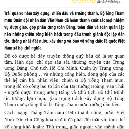
Điểm: 0/5 (0 đánh giá)
Trải qua 80 năm xây dựng, chiến đấu và trưởng thành, Bộ Tổng Tham
mưu Quân đội nhân dân Việt Nam đã hoàn thành xuất sắc mọi nhiệm
vụ được giao, góp phần cùng toàn Đảng, toàn dân và toàn quân lập
nên những chiến công hiển hách trong đấu tranh giành độc lập dân
tộc, thống nhất đất nước, xây dựng và bảo vệ vững chắc Tổ quốc Việt
Nam xã hội chủ nghĩa.
Để có được bề dày truyền thống quý báu đó là sự quan
tâm, lãnh đạo, chỉ đạo sâu sát, thường xuyên của Trung
ương Đảng, Chủ tịch Hồ Chí Minh, Quân ủy Trung ương,
Bộ Quốc phòng… và những cống hiến, đóng góp của các
thế hệ cán bộ, nhân viên, chiến sĩ Bộ Tổng Tham mưu,
trong đó có công lao to lớn của Đại tướng Hoàng Văn Thái
- người được Trung ương Đảng và Chủ tịch Hồ Chí Minh
tin tưởng, lựa chọn, giao trọng trách xây dựng Bộ Tổng
Tham mưu, đồng thời là Tổng Tham mưu trưởng đầu tiên.
Cách mạng Tháng Tám
năm 1945 thành công, nước Việt
Nam Dân chủ Cộng hòa ra đời đã phải đối mặt với tình thế
vô cùng khó khăn: Thù trong, giặc ngoài; vận mệnh dân