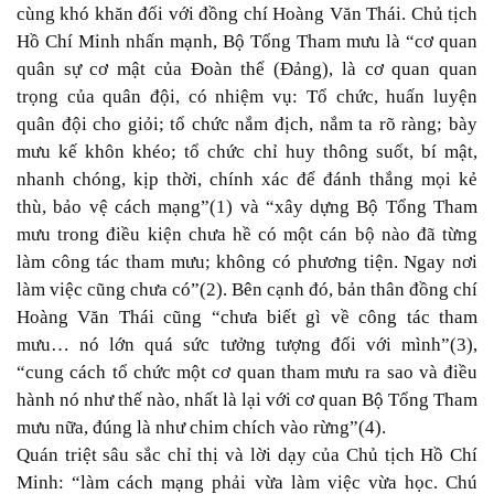
cùng khó khăn đối với đồng chí Hoàng Văn Thái. Chủ tịch
Hồ Chí Minh nhấn mạnh, Bộ Tổng Tham mưu là “cơ quan
quân sự cơ mật của Đoàn thể (Đảng), là cơ quan quan
trọng của quân đội, có nhiệm vụ: Tổ chức, huấn luyện
quân đội cho giỏi; tổ chức nắm địch, nắm ta rõ ràng; bày
mưu kế khôn khéo; tổ chức chỉ huy thông suốt, bí mật,
nhanh chóng, kịp thời, chính xác để đánh thắng mọi kẻ
thù, bảo vệ cách mạng”(1) và “xây dựng
Bộ Tổng Tham
mưu
trong điều kiện chưa hề có một cán bộ nào đã từng
làm công tác tham mưu; không có phương tiện. Ngay nơi
làm việc cũng chưa có”(2). Bên cạnh đó, bản thân đồng chí
Hoàng Văn Thái cũng “chưa biết gì về công tác tham
mưu… nó lớn quá sức tưởng tượng đối với mình”(3),
“cung cách tổ chức một cơ quan tham mưu ra sao và điều
hành nó như thế nào, nhất là lại với cơ quan Bộ Tổng Tham
mưu nữa, đúng là như chim chích vào rừng”(4).
Quán triệt sâu sắc chỉ thị và lời dạy của Chủ tịch Hồ Chí
Minh: “làm cách mạng phải vừa làm việc vừa học. Chú