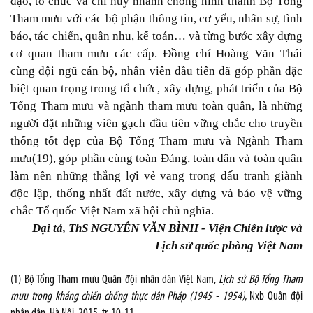
đạo, tổ chức và chỉ huy nhanh chóng hình thành Bộ Tổng
Tham mưu với các bộ phận thông tin, cơ yếu, nhân sự, tình
báo, tác chiến, quân nhu, kế toán… và từng bước xây dựng
cơ quan tham mưu các cấp. Đồng chí Hoàng Văn Thái
cùng đội ngũ cán bộ, nhân viên đầu tiên đã góp phần đặc
biệt quan trọng trong tổ chức, xây dựng, phát triển của Bộ
Tổng Tham mưu và ngành tham mưu toàn quân, là những
người đặt những viên gạch đầu tiên vững chắc cho truyền
thống tốt đẹp của Bộ Tổng Tham mưu và Ngành Tham
mưu(19), góp phần cùng toàn Đảng, toàn dân và toàn quân
làm nên những thắng lợi vẻ vang trong đấu tranh giành
độc lập, thống nhất đất nước, xây dựng và bảo vệ vững
chắc Tổ quốc Việt Nam xã hội chủ nghĩa.
Đại tá, ThS NGUYỄN VĂN BÌNH - Viện Chiến lược và
Lịch sử quốc phòng Việt Nam
(1) Bộ Tổng Tham mưu Quân đội nhân dân Việt Nam,
Lịch sử Bộ Tổng Tham
mưu trong kháng chiến chống thực dân Pháp (1945 - 1954)
, Nxb Quân đội