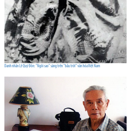
Danh nhân Lê Quý Đôn: "Ngôi sao" sáng trên "bầu trời" văn hóa Việt Nam