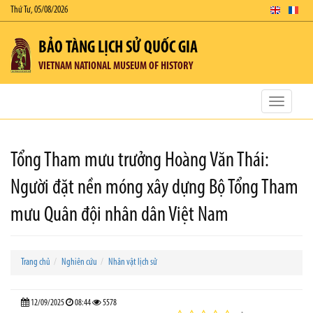
Thứ Tư, 05/08/2026
BẢO TÀNG LỊCH SỬ QUỐC GIA
VIETNAM NATIONAL MUSEUM OF HISTORY
Toggle
navigatio
Tổng Tham mưu trưởng Hoàng Văn Thái:
Người đặt nền móng xây dựng Bộ Tổng Tham
mưu Quân đội nhân dân Việt Nam
Trang chủ
Nghiên cứu
Nhân vật lịch sử
12/09/2025
08:44
5578