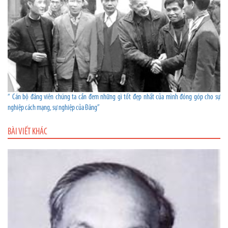
“ Cán bộ đảng viên chúng ta cần đem những gì tốt đẹp nhất của mình đóng góp cho sự
nghiệp cách mạng, sự nghiệp của Đảng”
BÀI VIẾT KHÁC