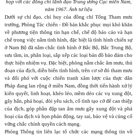
họp với các đồng chí lãnh đạo Trung ương Cục miền Nam,
năm 1967. Ảnh tư liệu
Dưới sự chỉ đạo, chỉ huy của đồng chí Tổng Tham mưu
trưởng, Phòng Tác chiến - Đồ bản khắc phục mọi khó khăn
về phương tiện thông tin hạn chế, chế độ báo cáo và hạn
chế trong việc nắm tình hình, đặc biệt là tình hình chiến sự
ở Nam Bộ đã nắm chắc tình hình ở Bắc Bộ, Bắc Trung Bộ,
sưu tầm, in, phân loại, sắp xếp các loại bản đồ bảo đảm cho
thực hiện nhiệm vụ. Đặc biệt, phòng nắm chắc âm mưu, thủ
đoạn của địch, diễn biến tình hình, trên cơ sở đó tham mưu
và đối phó với cuộc chiến tranh xâm lược của thực dân
Pháp đang lan rộng ở miền Nam, đồng thời tiến hành xử lý
kiên quyết, linh hoạt, khéo léo, mềm dẻo các vụ xung đột,
gây hấn, phá hoại, đòi yêu sách, cố tình tạo cớ để can thiệp
của địch, góp phần đập tan âm mưu gây xung đột và phá
hoại của địch và bọn phản động, tay sai, bảo vệ và củng cố
vững chắc chính quyền cách mạng.
Phòng Thông tin liên lạc tổ chức các mạng thông tin vô