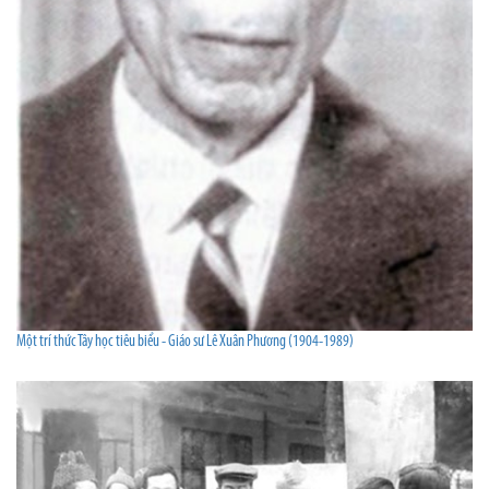
Một trí thức Tây học tiêu biểu - Giáo sư Lê Xuân Phương (1904-1989)