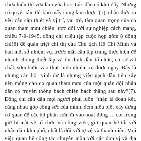
chưa hiểu thì vừa làm vừa học. Lúc đầu có khó đấy. Nhưng
có quyết tâm thì khó mấy cũng làm được”(5), nhận thức rõ
yêu cầu cấp thiết và vị trí, vai trò, tầm quan trọng của cơ
quan tham mưu chiến lược đối với sự nghiệp cách mạng,
chiều 7-9-1945, đồng chí triệu tập cuộc họp gồm 8 đồng
chí(6) để quán triệt chỉ thị của Chủ tịch Hồ Chí Minh và
bàn một số nhiệm vụ, trước mắt cần tập trung thực hiện để
nhanh chóng thiết lập và ổn định dần tổ chức, cơ sở vật
chất, sớm bước vào thực hiện nhiệm vụ được ngay. Đây là
những cán bộ “vinh dự là những viên gạch đầu tiên xây
nền móng cho cơ quan tham mưu của một quân đội nhân
dân có truyền thống bách chiến bách thắng sau này”(7).
Đồng chí căn dặn mọi người phải luôn “thân ái đoàn kết,
cùng nhau góp công sức của mình, đem hiểu biết xây dựng
cơ quan để các bộ phận sớm đi vào hoạt động…, coi trọng
giữ bí mật về tổ chức và công việc, giữ quan hệ tốt với
nhân dân khu phố, nhất là đối với tự vệ và thanh niên. Mọi
việc quan hệ công tác chuyên môn với các đơn vị và địa