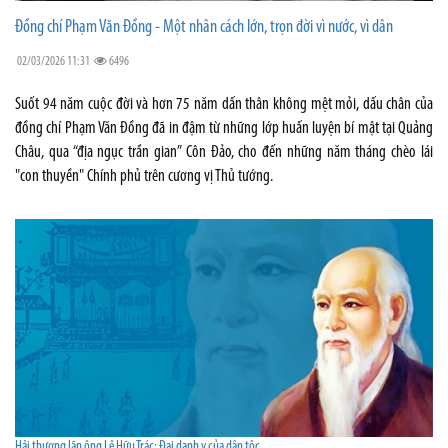
Đồng chí Phạm Văn Đồng - Một nhân cách lớn, trọn đời vì nước, vì dân
02/03/2026 11:31
6496
Suốt 94 năm cuộc đời và hơn 75 năm dấn thân không mệt mỏi, dấu chân của
đồng chí Phạm Văn Đồng đã in đậm từ những lớp huấn luyện bí mật tại Quảng
Châu, qua “địa ngục trần gian” Côn Đảo, cho đến những năm tháng chèo lái
"con thuyền" Chính phủ trên cương vị Thủ tướng.
Hải thượng lãn ông Lê Hữu Trác: Đại danh y của dân tộc