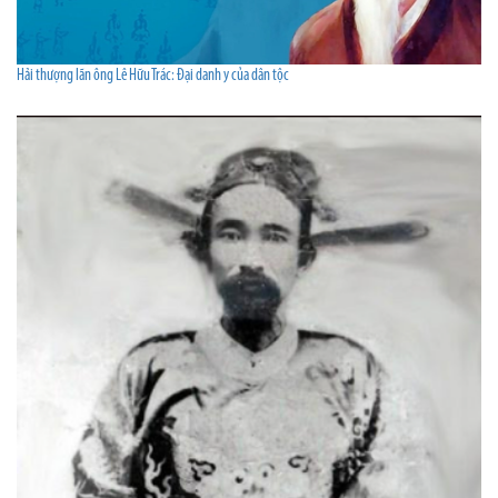
Hải thượng lãn ông Lê Hữu Trác: Đại danh y của dân tộc