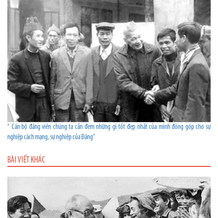
“ Cán bộ đảng viên chúng ta cần đem những gì tốt đẹp nhất của mình đóng góp cho sự
nghiệp cách mạng, sự nghiệp của Đảng”
BÀI VIẾT KHÁC