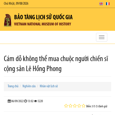
Chủ Nhật, 09/08/2026
BẢO TÀNG LỊCH SỬ QUỐC GIA
VIETNAM NATIONAL MUSEUM OF HISTORY
Toggle
navigatio
Cám dỗ không thể mua chuộc người chiến sĩ
cộng sản Lê Hồng Phong
Trang chủ
Nghiên cứu
Nhân vật lịch sử
06/09/2022
13:02
5220
Điểm: 5/5 (5 đánh giá)