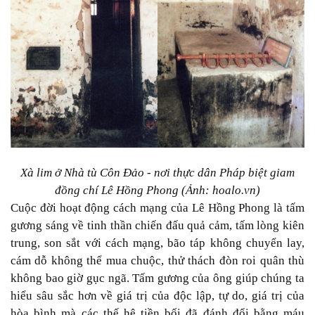
Xà lim ở Nhà tù Côn Đảo - nơi thực dân Pháp biệt giam
đồng chí Lê Hồng Phong (Ảnh: hoalo.vn)
Cuộc đời hoạt động cách mạng của Lê Hồng Phong là tấm
gương sáng về tinh thần chiến đấu quả cảm, tấm lòng kiên
trung, son sắt với cách mạng, bão táp không chuyển lay,
cám dỗ không thể mua chuộc, thử thách đòn roi quân thù
không bao giờ gục ngã. Tấm gương của ông giúp chúng ta
hiểu sâu sắc hơn về giá trị của độc lập, tự do, giá trị của
hòa bình mà các thế hệ tiền bối đã đánh đổi bằng máu