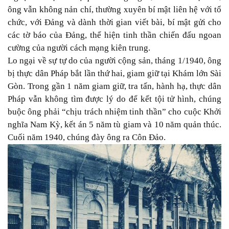
ông vẫn không nản chí, thường xuyên bí mật liên hệ với tổ
chức, với Đảng và dành thời gian viết bài, bí mật gửi cho
các tờ báo của Đảng, thể hiện tinh thần chiến đấu ngoan
cường của người cách mạng kiên trung.
Lo ngại về sự tự do của người cộng sản, tháng 1/1940, ông
bị thực dân Pháp bắt lần thứ hai, giam giữ tại Khám lớn Sài
Gòn. Trong gần 1 năm giam giữ, tra tấn, hành hạ, thực dân
Pháp vẫn không tìm được lý do để kết tội tử hình, chúng
buộc ông phải “chịu trách nhiệm tinh thần” cho cuộc Khởi
nghĩa Nam Kỳ, kết án 5 năm tù giam và 10 năm quản thúc.
Cuối năm 1940, chúng đày ông ra Côn Đảo.