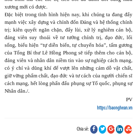
xương mới có được.
Đặc biệt trong tình hình hiện nay, khi chúng ta đang đẩy
mạnh việc xây dựng và chỉnh đốn Đảng và hệ thống chính
trị; kiên quyết ngăn chặn, đẩy lùi, xử lý nghiêm cán bộ,
đảng viên suy thoái về tư tưởng chính trị, đạo đức, lối
sống, biểu hiện “tự diễn biến, tự chuyển hóa”, tấm gương
của Tổng Bí thư Lê Hồng Phong sẽ tiếp thêm cho cán bộ,
đảng viên và nhân dân niềm tin vào sự nghiệp cách mạng,
có ý chí và dũng khí để vượt lên những cám dỗ vật chất,
giữ vững phẩm chất, đạo đức và tư cách của người chiến sĩ
cách mạng, hết lòng phấn đấu phụng sự Tổ quốc, phụng sự
Nhân dân./.
PV
https://baonghean.vn
Chia sẻ: