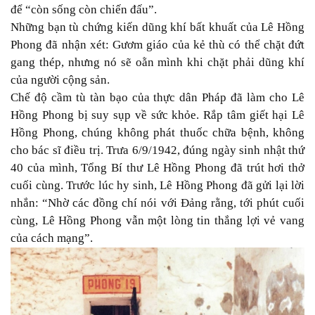
để “còn sống còn chiến đấu”.
Những bạn tù chứng kiến dũng khí bất khuất của Lê Hồng
Phong đã nhận xét: Gươm giáo của kẻ thù có thể chặt đứt
gang thép, nhưng nó sẽ oằn mình khi chặt phải dũng khí
của người cộng sản.
Chế độ cầm tù tàn bạo của thực dân Pháp đã làm cho Lê
Hồng Phong bị suy sụp về sức khỏe. Rắp tâm giết hại Lê
Hồng Phong, chúng không phát thuốc chữa bệnh, không
cho bác sĩ điều trị. Trưa 6/9/1942, đúng ngày sinh nhật thứ
40 của mình, Tổng Bí thư Lê Hồng Phong đã trút hơi thở
cuối cùng. Trước lúc hy sinh, Lê Hồng Phong đã gửi lại lời
nhắn: “Nhờ các đồng chí nói với Đảng rằng, tới phút cuối
cùng, Lê Hồng Phong vẫn một lòng tin thắng lợi vẻ vang
của cách mạng”.