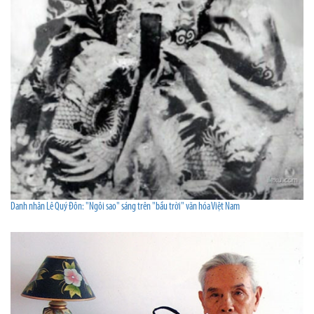
Danh nhân Lê Quý Đôn: "Ngôi sao" sáng trên "bầu trời" văn hóa Việt Nam