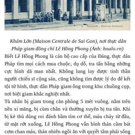
Khám Lớn (Maison Centrale de Sai Gon), nơi thực dân
Pháp giam đồng chí Lê Hồng Phong (Ảnh: hoalo.vn)
Biết Lê Hồng Phong là cán bộ cao cấp của Đảng, thực dân
Pháp tìm mọi cách mua chuộc, dụ dỗ, tra tấn bằng những
cực hình dã man nhất. Không lung lay được tinh thần
người chiến sĩ cộng sản, cũng không tìm được lý do để kết
tội tử hình, thực dân Pháp giam ông trong khu chuồng cọp,
nơi biệt giam khắc nghiệt nhất.
Tù nhân bị giam trong căn phòng 5 mét vuông, nằm trên
nền xi măng, bị cùm chân và thường xuyên bị tra tấn. Khi
bị kẻ thù dùng roi đánh bầm tím cơ thể, máu chảy từ đầu,
từ mặt rớt xuống, Lê Hồng Phong vẫn bình thản cầm bát
cơm chan máu, thản nhiên ngồi ăn với quyết tâm phải sống