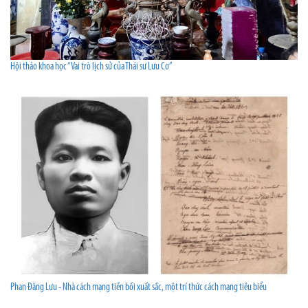
Hội thảo khoa học “Vai trò lịch sử của Thái sư Lưu Cơ”
Phan Đăng Lưu - Nhà cách mạng tiền bối xuất sắc, một trí thức cách mạng tiêu biểu