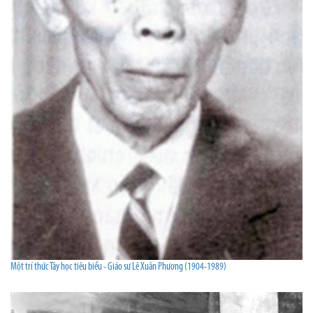
Một trí thức Tây học tiêu biểu - Giáo sư Lê Xuân Phương (1904-1989)