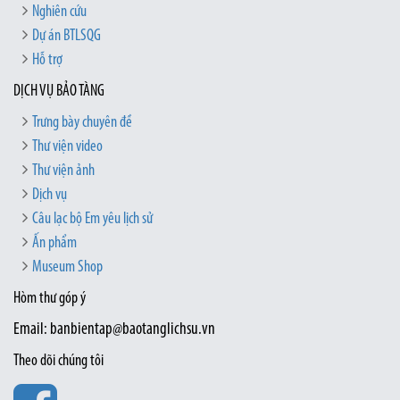
Nghiên cứu
Dự án BTLSQG
Hỗ trợ
DỊCH VỤ BẢO TÀNG
Trưng bày chuyên đề
Thư viện video
Thư viện ảnh
Dịch vụ
Câu lạc bộ Em yêu lịch sử
Ấn phẩm
Museum Shop
Hòm thư góp ý
Email: banbientap@baotanglichsu.vn
Theo dõi chúng tôi