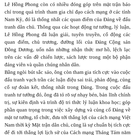
Lê Hồng Phong còn có nhiều đóng góp trên mặt trận báo
chí trong quá trình tham gia chỉ đạo cách mạng ở các tỉnh
Nam Kỳ, đó là thống nhất các quan điểm của Đảng về đấu
tranh dân chủ. Thông qua các hoạt động tư tưởng, lý luận,
Lê Hồng Phong đã luận giải, tuyên truyền, cổ động các
quan điểm, chủ trương, đường lối của Đảng Cộng sản
Đông Dương, uốn nắn những nhận thức mơ hồ, lệch lạc
trên các vấn đề chiến lược, sách lược trong một bộ phận
đảng viên và quần chúng nhân dân.
Bằng ngòi bút sắc sảo, ông còn tham gia tích cực vào cuộc
đấu tranh vạch trần các luận điệu sai trái, phản động, củng
cố sự đoàn kết, thống nhất trong Đảng. Trong cuộc đấu
tranh tư tưởng đó, ông đã tỏ rõ sự nhạy bén, bản lĩnh chính
trị, sự kiên định và trình độ tri thức lý luận khoa học; góp
phần quan trọng trong việc xây dựng và củng cố Đảng về
mặt tư tưởng, tổ chức, đưa tới thắng lợi của cách mạng Việt
Nam thời kỳ Mặt trận dân chủ, cũng là sự chuẩn bị tích cực
để đi tới thắng lợi lịch sử của Cách mạng Tháng Tám năm