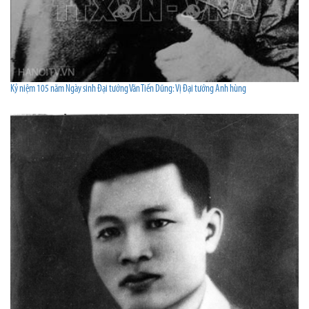
Kỷ niệm 105 năm Ngày sinh Đại tướng Văn Tiến Dũng: Vị Đại tướng Anh hùng