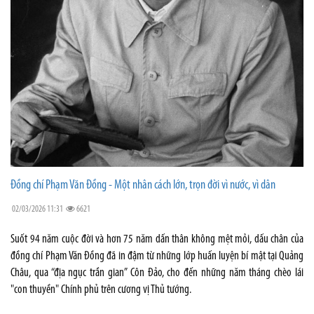
Đồng chí Phạm Văn Đồng - Một nhân cách lớn, trọn đời vì nước, vì dân
02/03/2026 11:31
6621
Suốt 94 năm cuộc đời và hơn 75 năm dấn thân không mệt mỏi, dấu chân của
đồng chí Phạm Văn Đồng đã in đậm từ những lớp huấn luyện bí mật tại Quảng
Châu, qua “địa ngục trần gian” Côn Đảo, cho đến những năm tháng chèo lái
"con thuyền" Chính phủ trên cương vị Thủ tướng.