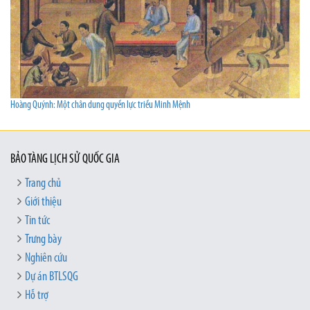
Hoàng Quýnh: Một chân dung quyền lực triều Minh Mệnh
BẢO TÀNG LỊCH SỬ QUỐC GIA
Trang chủ
Giới thiệu
Tin tức
Trưng bày
Nghiên cứu
Dự án BTLSQG
Hỗ trợ