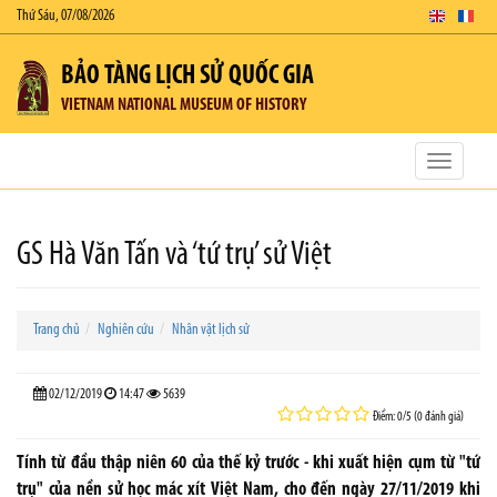
Thứ Sáu, 07/08/2026
BẢO TÀNG LỊCH SỬ QUỐC GIA
VIETNAM NATIONAL MUSEUM OF HISTORY
Toggle
navigatio
GS Hà Văn Tấn và ‘tứ trụ’ sử Việt
Trang chủ
Nghiên cứu
Nhân vật lịch sử
02/12/2019
14:47
5639
Điểm: 0/5 (0 đánh giá)
Tính từ đầu thập niên 60 của thế kỷ trước - khi xuất hiện cụm từ "tứ
trụ" của nền sử học mác xít Việt Nam, cho đến ngày 27/11/2019 khi