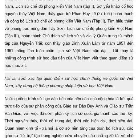
Nam, Lịch sử chế độ phong kiến Việt Nam (tập I), Sơ yếu khảo cổ học
nguyên thủy Việt Nam; thầy giáo trẻ Phan Huy Lê (27 tuổi) hoàn thành
và công bố Lịch sử chế độ phong kiến Việt Nam (Tập II), Tìm hiểu thêm
về phong trào nông dân Tây Sơn, Lịch sử chế độ phong kiến Việt Nam
(Tập III), hoàn thành Chú thích về lịch sử và địa lý Quân trung từ mệnh
tập của Nguyễn Trãi; còn thầy giáo Đinh Xuân Lâm từ năm 1957 đến
1961 thống lĩnh toàn phần Lịch sử Việt Nam cận đại… Tất thảy là
những công trình sử học đầu tiên của Việt Nam viết theo quan điểm sử
học mác xít.
Hai là, sớm xác lập quan điểm sử học chính thống về quốc sử Việt
Nam, xây dựng hệ thống phương pháp luận sử học Việt Nam.
Những công trình sử học đầu tiên của nền dân chủ cộng hòa là kết quả
trực tiếp của sự phân công của Giáo sư Đào Duy Anh và Giáo sư Trần
Văn Giàu, với việc đã sớm phân kỳ lịch sử quốc gia thành các thời kỳ:
Thời nguyên thủy, thời cổ trung đại, thời cận hiện đại, thời hiện đại.
Quan niệm kinh tế - xã hội là cơ sở nền tảng của toàn bộ lịch sử, các
giáo sư “tứ trụ” tập trung nghiên cứu chuyên sâu những đề tài về chế