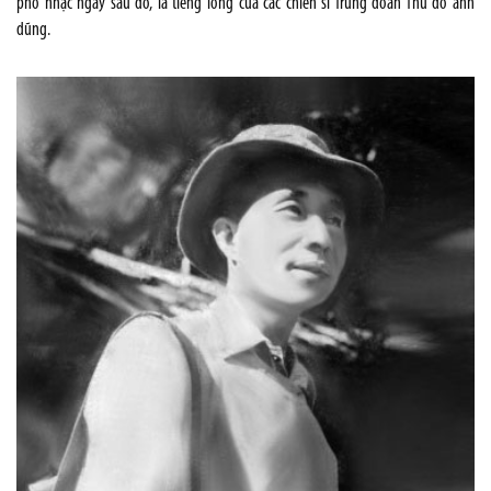
phổ nhạc ngay sau đó, là tiếng lòng của các chiến sĩ Trung đoàn Thủ đô anh
dũng.