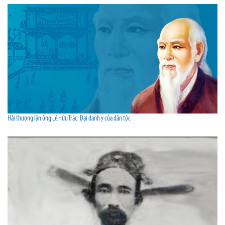
Hải thượng lãn ông Lê Hữu Trác: Đại danh y của dân tộc