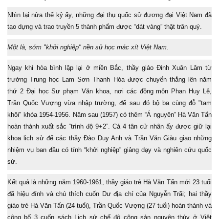
Nhìn lại nửa thế kỷ ấy, những đại thụ quốc sử đương đại Việt Nam đã
tạo dựng và trao truyền 5 thành phẩm được “dát vàng” thật trân quý.
Một là, sớm "khởi nghiệp" nền sử học mác xít Việt Nam.
Ngay khi hòa bình lập lại ở miền Bắc, thầy giáo Đinh Xuân Lâm từ
trường Trung học Lam Sơn Thanh Hóa được chuyển thẳng lên năm
thứ 2 Đại học Sư phạm Văn khoa, nơi các đồng môn Phan Huy Lê,
Trần Quốc Vượng vừa nhập trường, để sau đó bộ ba cùng đỗ "tam
khôi" khóa 1954-1956. Năm sau (1957) có thêm “Á nguyên” Hà Văn Tấn
hoàn thành xuất sắc “trình độ 9+2”. Cả 4 tân cử nhân ấy được giữ lại
khoa lịch sử để các thầy Đào Duy Anh và Trần Văn Giàu giao những
nhiệm vụ ban đầu có tính “khởi nghiệp” giảng dạy và nghiên cứu quốc
sử.
Kết quả là những năm 1960-1961, thầy giáo trẻ Hà Văn Tấn mới 23 tuổi
đã hiệu đính và chú thích cuốn Dư địa chí của Nguyễn Trãi; hai thầy
giáo trẻ Hà Văn Tấn (24 tuổi), Trần Quốc Vượng (27 tuổi) hoàn thành và
công bố 3 cuốn sách Lịch sử chế độ cộng sản nguyên thủy ở Việt