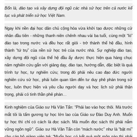
Bốn là, đào tạo và xây dựng đội ngũ các nhà sử học trên cả nước kế
tục và phát triển sử học Việt Nam.
Ngay khi nền đại học dân chủ cộng hòa vừa khởi tạo được những cử
nhân đầu tiên - những thanh niên chênh nhau vài ba tuổi, cùng một “lò”
đào tạo trong nước và đều học rất giỏi - trở thành thế hệ đầu, hình
thành “tứ trụ” của nền sử học trẻ của nước nhà. Sự nghiệp đào tạo,
xây dựng đội ngũ của thế hệ đầu ấy được thực hiện qua hàng chục
năm nghiên cứu gắn với giảng dạy, đào tạo, hướng dẫn, đặc biệt là quá
trình tự học, tự nghiên cứu; trong đó phải nêu cao đạo đức người
nghiên cứu sử học, phải luôn quan tâm đến tư duy phê phán trong sử
học, luôn thực hiện và yêu cầu người dạy và học lịch sử phải thận
trọng, phải có tinh thần phê phán…
Kinh nghiệm của Giáo sư Hà Văn Tấn: “Phải lao vào học thôi. Mà trước
mắt tôi là tấm gương tự học lớn lao của Giáo sư Đào Duy Anh. Muốn
tự học thì chỉ có cách là đọc sách. Mà muốn đọc sách thì phải nắm
vững ngôn ngữ”. Giáo sư Hà Văn Tấn còn “mách nước” như là “bật mí”
cho cán bộ giảng viên trẻ: “Muốn học có kết quả một môn nào thì phải