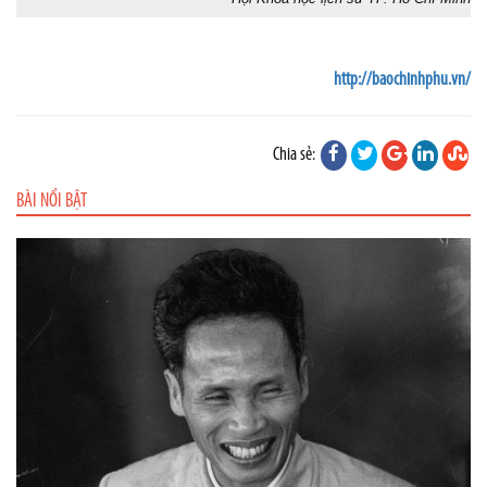
http://baochinhphu.vn/
Chia sẻ:
BÀI NỔI BẬT