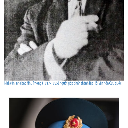
Nhà văn, nhà báo Như Phong (1917-1985) người góp phần thành lập Hội Văn hóa Cứu quốc