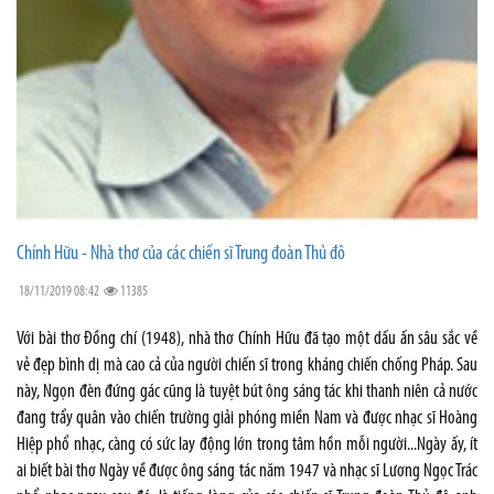
Chính Hữu - Nhà thơ của các chiến sĩ Trung đoàn Thủ đô
18/11/2019 08:42
11385
Với bài thơ Đồng chí (1948), nhà thơ Chính Hữu đã tạo một dấu ấn sâu sắc về
vẻ đẹp bình dị mà cao cả của người chiến sĩ trong kháng chiến chống Pháp. Sau
này, Ngọn đèn đứng gác cũng là tuyệt bút ông sáng tác khi thanh niên cả nước
đang trẩy quân vào chiến trường giải phóng miền Nam và được nhạc sĩ Hoàng
Hiệp phổ nhạc, càng có sức lay động lớn trong tâm hồn mỗi người...Ngày ấy, ít
ai biết bài thơ Ngày về được ông sáng tác năm 1947 và nhạc sĩ Lương Ngọc Trác