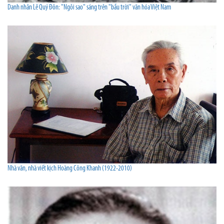
Danh nhân Lê Quý Đôn: "Ngôi sao" sáng trên "bầu trời" văn hóa Việt Nam
Nhà văn, nhà viết kịch Hoàng Công Khanh (1922-2010)