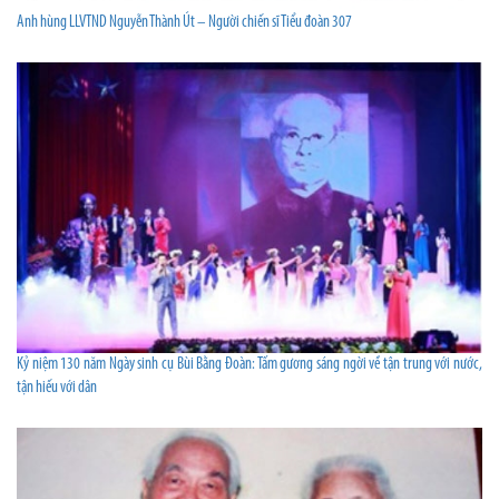
Anh hùng LLVTND Nguyễn Thành Út – Người chiến sĩ Tiểu đoàn 307
Kỷ niệm 130 năm Ngày sinh cụ Bùi Bằng Đoàn: Tấm gương sáng ngời về tận trung với nước,
tận hiếu với dân