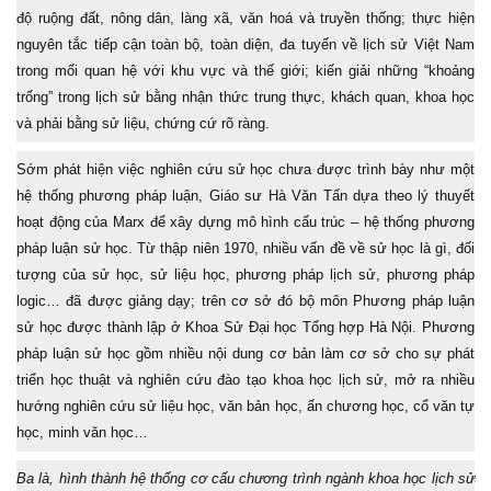
độ ruộng đất, nông dân, làng xã, văn hoá và truyền thống; thực hiện
nguyên tắc tiếp cận toàn bộ, toàn diện, đa tuyến về lịch sử Việt Nam
trong mối quan hệ với khu vực và thế giới; kiến giải những “khoảng
trống” trong lịch sử bằng nhận thức trung thực, khách quan, khoa học
và phải bằng sử liệu, chứng cứ rõ ràng.
Sớm phát hiện việc nghiên cứu sử học chưa được trình bày như một
hệ thống phương pháp luận, Giáo sư Hà Văn Tấn dựa theo lý thuyết
hoạt động của Marx để xây dựng mô hình cấu trúc – hệ thống phương
pháp luận sử học. Từ thập niên 1970, nhiều vấn đề về sử học là gì, đối
tượng của sử học, sử liệu học, phương pháp lịch sử, phương pháp
logic… đã được giảng dạy; trên cơ sở đó bộ môn Phương pháp luận
sử học được thành lập ở Khoa Sử Đại học Tổng hợp Hà Nội. Phương
pháp luận sử học gồm nhiều nội dung cơ bản làm cơ sở cho sự phát
triển học thuật và nghiên cứu đào tạo khoa học lịch sử, mở ra nhiều
hướng nghiên cứu sử liệu học, văn bản học, ấn chương học, cổ văn tự
học, minh văn học…
Ba là, hình thành hệ thống cơ cấu chương trình ngành khoa học lịch sử