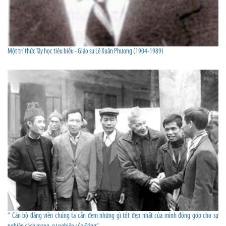
Một trí thức Tây học tiêu biểu - Giáo sư Lê Xuân Phương (1904-1989)
“ Cán bộ đảng viên chúng ta cần đem những gì tốt đẹp nhất của mình đóng góp cho sự