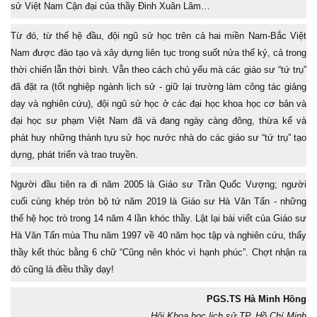
sử Việt Nam Cận đại của thầy Đinh Xuân Lâm…
Từ đó, từ thế hệ đầu, đội ngũ sử học trên cả hai miền Nam-Bắc Việt
Nam được đào tạo và xây dựng liên tục trong suốt nửa thế kỷ, cả trong
thời chiến lẫn thời bình. Vẫn theo cách chủ yếu mà các giáo sư “tứ trụ”
đã đặt ra (tốt nghiệp ngành lịch sử - giữ lại trường làm công tác giảng
dạy và nghiên cứu), đội ngũ sử học ở các đại học khoa học cơ bản và
đại học sư phạm Việt Nam đã và đang ngày càng đông, thừa kế và
phát huy những thành tựu sử học nước nhà do các giáo sư “tứ trụ” tạo
dựng, phát triển và trao truyền.
Người đầu tiên ra đi năm 2005 là Giáo sư Trần Quốc Vượng; người
cuối cùng khép tròn bộ tứ năm 2019 là Giáo sư Hà Văn Tấn - những
thế hệ học trò trong 14 năm 4 lần khóc thầy. Lật lại bài viết của Giáo sư
Hà Văn Tấn mùa Thu năm 1997 về 40 năm học tập và nghiên cứu, thấy
thầy kết thúc bằng 6 chữ “Cũng nên khóc vì hạnh phúc”. Chợt nhận ra
đó cũng là điều thầy dạy!
PGS.TS Hà Minh Hồng
Hội Khoa học lịch sử TP. Hồ Chí Minh