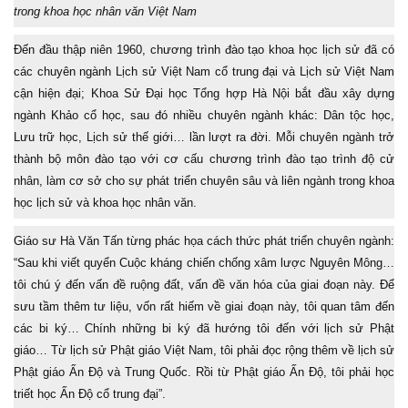
trong khoa học nhân văn Việt Nam
Đến đầu thập niên 1960, chương trình đào tạo khoa học lịch sử đã có
các chuyên ngành Lịch sử Việt Nam cổ trung đại và Lịch sử Việt Nam
cận hiện đại; Khoa Sử Đại học Tổng hợp Hà Nội bắt đầu xây dựng
ngành Khảo cổ học, sau đó nhiều chuyên ngành khác: Dân tộc học,
Lưu trữ học, Lịch sử thế giới… lần lượt ra đời. Mỗi chuyên ngành trở
thành bộ môn đào tạo với cơ cấu chương trình đào tạo trình độ cử
nhân, làm cơ sở cho sự phát triển chuyên sâu và liên ngành trong khoa
học lịch sử và khoa học nhân văn.
Giáo sư Hà Văn Tấn từng phác họa cách thức phát triển chuyên ngành:
“Sau khi viết quyển Cuộc kháng chiến chống xâm lược Nguyên Mông…
tôi chú ý đến vấn đề ruộng đất, vấn đề văn hóa của giai đoạn này. Để
sưu tầm thêm tư liệu, vốn rất hiếm về giai đoạn này, tôi quan tâm đến
các bi ký… Chính những bi ký đã hướng tôi đến với lịch sử Phật
giáo… Từ lịch sử Phật giáo Việt Nam, tôi phải đọc rộng thêm về lịch sử
Phật giáo Ấn Độ và Trung Quốc. Rồi từ Phật giáo Ấn Độ, tôi phải học
triết học Ấn Độ cổ trung đại”.