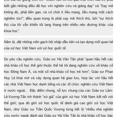
biết gắn những điều đã học với nghiên cứu và giảng dạy” và “Say mê
không đủ, phải bền gan, và có chút ít liều mạng, liều mạng một cách
nghiêm túc!”; điều quan trọng là phải say mê thích thú, bởi “sự thích
thú của tôi vẫn khiến tôi lang thang trên nhiều nẻo đường khác của
khoa học”.
Năm là, đặt những viên gạch hội nhập đầu tiên và tạo dựng mối quan hệ
của sử học Việt Nam với sử học quốc tế.
Do yêu cầu nghiên cứu, Giáo sư Hà Văn Tấn phải “quen hầu hết các
nhà khảo cổ học thế giới thuộc thế hệ tôi đang nghiên cứu về khảo cổ
học Đông Nam Á, và một số nhà khảo cổ học trẻ hơn”; Giáo sư Phan
Huy Lê khai mở và xây dựng quan hệ giao lưu, hợp tác với hầu hết
các nhà Việt Nam học danh tiếng và các tổ chức nghiên cứu Việt Nam
ở nước ngoài… Đặc điểm chung, nỗ lực chung của các Giáo sư Lâm-
Lê-Vượng-Tấn trở thành “sứ giả” của giới sử học Việt Nam kết nối với
thế giới; qua đó giới sử học quốc tế đánh giá cao giới sử học Việt
Nam, như Giáo sư Trần Quốc Vượng từng tiết lộ “nhiều nhà nghiên
cứu nước ngoài đánh giá Giáo sư Hà Văn Tấn là nhà khảo cổ học bác