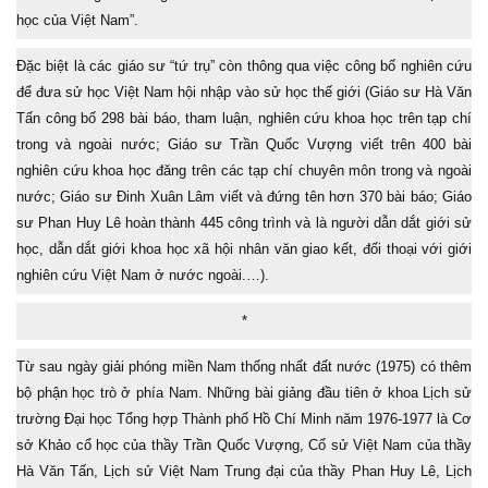
học của Việt Nam”.
Đặc biệt là các giáo sư “tứ trụ” còn thông qua việc công bố nghiên cứu
để đưa sử học Việt Nam hội nhập vào sử học thế giới (Giáo sư Hà Văn
Tấn công bố 298 bài báo, tham luận, nghiên cứu khoa học trên tạp chí
trong và ngoài nước; Giáo sư Trần Quốc Vượng viết trên 400 bài
nghiên cứu khoa học đăng trên các tạp chí chuyên môn trong và ngoài
nước; Giáo sư Đinh Xuân Lâm viết và đứng tên hơn 370 bài báo; Giáo
sư Phan Huy Lê hoàn thành 445 công trình và là người dẫn dắt giới sử
học, dẫn dắt giới khoa học xã hội nhân văn giao kết, đối thoại với giới
nghiên cứu Việt Nam ở nước ngoài.…).
*
Từ sau ngày giải phóng miền Nam thống nhất đất nước (1975) có thêm
bộ phận học trò ở phía Nam. Những bài giảng đầu tiên ở khoa Lịch sử
trường Đại học Tổng hợp Thành phố Hồ Chí Minh năm 1976-1977 là Cơ
sở Khảo cổ học của thầy Trần Quốc Vượng, Cổ sử Việt Nam của thầy
Hà Văn Tấn, Lịch sử Việt Nam Trung đại của thầy Phan Huy Lê, Lịch