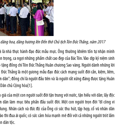
g dâng hoa, dâng hương lên Đền thờ Chủ tịch Tôn Đức Thắng, năm 2017
 mà là nhà thực hành đạo đức mẫu mực. Ông thường khiêm tốn tự nhận mình
ân trọng, ca ngợi những phẩm chất cao đẹp của Bác Tôn. Vào dịp kỷ niệm sinh
ao tặng đồng chí Tôn Đức Thắng Huân chương Sao vàng. Người dành những lời
n Đức Thắng là một gương mẫu đạo đức cách mạng suốt đời cần, kiệm, liêm,
n dân”; đồng chí là người đầu tiên và là người rất xứng đáng được tặng Huân
m Dân chủ Cộng hòa
[1]
.
giá của một con người suốt đời tận trung với nước, tận hiếu với dân; lấy độc
n dân làm mục tiêu phấn đấu suốt đời. Một con người trọn đời “dĩ công vi
dung. Nhân cách và đức độ của Ông có sức thu hút, tập hợp, cổ vũ nhân dân
ào thi đua ái quốc; có sức cảm hóa mạnh mẽ đối với cả những người trót lầm
àn dân tộc.