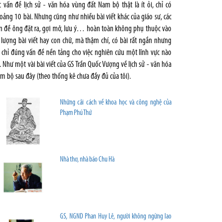
c vấn đề lịch sử - văn hóa vùng đất Nam bộ thật là ít ỏi, chỉ có
oảng 10 bài. Nhưng cũng như nhiều bài viết khác của giáo sư, các
n đề ông đặt ra, gợi mở, lưu ý… hoàn toàn không phụ thuộc vào
 lượng bài viết hay con chữ, mà thậm chí, có bài rất ngắn nhưng
 chỉ đúng vấn đề nền tảng cho việc nghiên cứu một lĩnh vực nào
. Như một vài bài viết của GS Trần Quốc Vượng về lịch sử - văn hóa
m bộ sau đây (theo thống kê chưa đầy đủ của tôi).
Những cải cách về khoa học và công nghệ của
Phạm Phú Thứ
Nhà thơ, nhà báo Chu Hà
GS, NGND Phan Huy Lê, người không ngừng lao