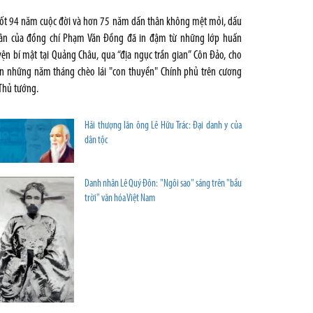
ốt 94 năm cuộc đời và hơn 75 năm dấn thân không mệt mỏi, dấu
ân của đồng chí Phạm Văn Đồng đã in đậm từ những lớp huấn
yện bí mật tại Quảng Châu, qua “địa ngục trần gian” Côn Đảo, cho
n những năm tháng chèo lái "con thuyền" Chính phủ trên cương
 Thủ tướng.
Hải thượng lãn ông Lê Hữu Trác: Đại danh y của
dân tộc
Danh nhân Lê Quý Đôn: "Ngôi sao" sáng trên "bầu
trời" văn hóa Việt Nam