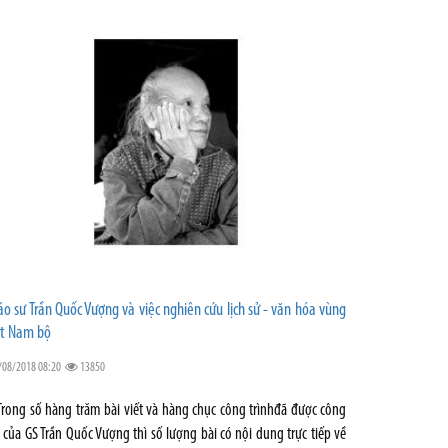
áo sư Trần Quốc Vượng và việc nghiên cứu lịch sử - văn hóa vùng
t Nam bộ
/08/2018 08:20
13850
Trong số hàng trăm bài viết và hàng chục công trìnhđã được công
 của GS Trần Quốc Vượng thì số lượng bài có nội dung trực tiếp về