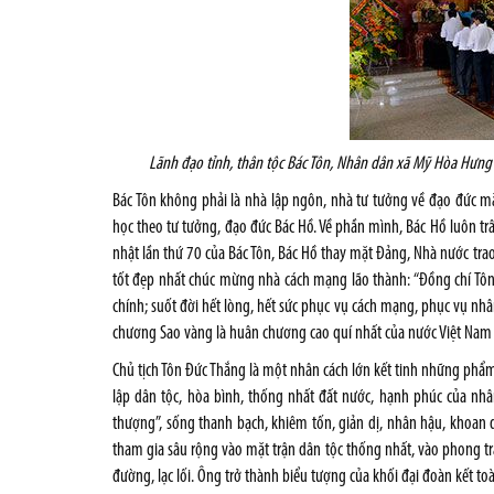
Lãnh đạo tỉnh, thân tộc Bác Tôn, Nhân dân xã Mỹ Hòa Hưn
Bác Tôn không phải là nhà lập ngôn, nhà tư tưởng về đạo đức
học theo tư tưởng, đạo đức Bác Hồ. Về phần mình, Bác Hồ luôn tr
nhật lần thứ 70 của Bác Tôn, Bác Hồ thay mặt Đảng, Nhà nước tr
tốt đẹp nhất chúc mừng nhà cách mạng lão thành: “Đồng chí Tô
chính; suốt đời hết lòng, hết sức phục vụ cách mạng, phục vụ nhâ
chương Sao vàng là huân chương cao quí nhất của nước Việt Na
Chủ tịch Tôn Đức Thắng là một nhân cách lớn kết tinh những phẩm 
lập dân tộc, hòa bình, thống nhất đất nước, hạnh phúc của nhâ
thượng”, sống thanh bạch, khiêm tốn, giản dị, nhân hậu, khoan 
tham gia sâu rộng vào mặt trận dân tộc thống nhất, vào phong tr
đường, lạc lối. Ông trở thành biểu tượng của khối đại đoàn kết to