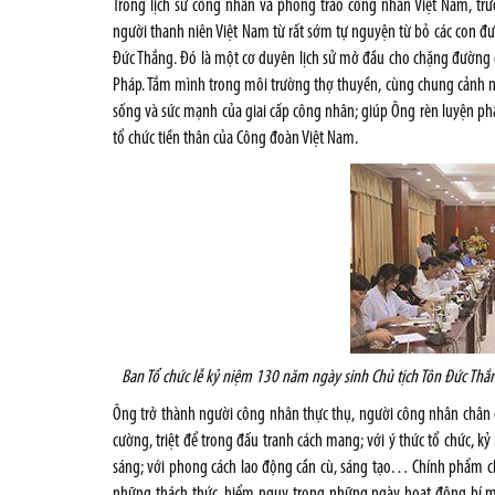
Trong lịch sử công nhân và phong trào công nhân Việt Nam, trư
người thanh niên Việt Nam từ rất sớm tự nguyện từ bỏ các con đư
Đức Thắng. Đó là một cơ duyên lịch sử mở đầu cho chặng đường 
Pháp. Tắm mình trong môi trường thợ thuyền, cùng chung cảnh ngộ
sống và sức mạnh của giai cấp công nhân; giúp Ông rèn luyện phẩ
tổ chức tiền thân của Công đoàn Việt Nam.
Ban Tổ chức lễ kỷ niệm 130 năm ngày sinh Chủ tịch Tôn Đức Thắn
Ông trở thành người công nhân thực thụ, người công nhân chân ch
cường, triệt để trong đấu tranh cách mang; với ý thức tổ chức, kỷ
sáng; với phong cách lao động cần cù, sáng tạo… Chính phẩm ch
những thách thức, hiểm nguy trong những ngày hoạt động bí mậ