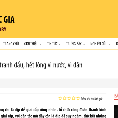
C GIA
ORY
TRANG CHỦ
GIỚI THIỆU
TIN TỨC
TRƯNG BÀY
NGHIÊN CỨU
D
tranh đấu, hết lòng vì nước, vì dân
BÀ
Điểm: 0/5 (0 đánh giá)
g chỉ là dịp để giai cấp công nhân, tổ chức công đoàn thành kính
 giai cấp, với dân tộc mà đây còn là dịp để suy ngẫm, đúc kết những