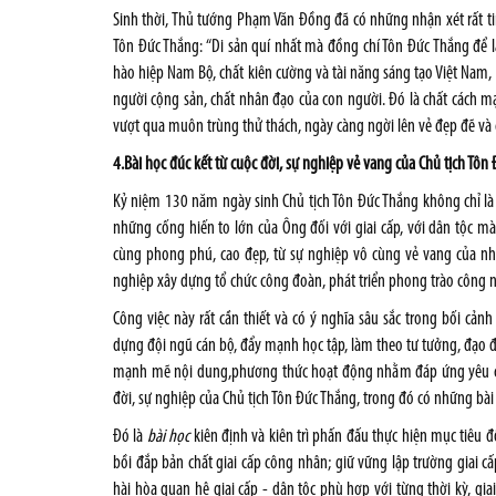
Sinh thời, Thủ tướng Phạm Văn Đồng đã có những nhận xét rất t
Tôn Đức Thắng: “Di sản quí nhất mà đồng chí Tôn Đức Thắng để 
hào hiệp Nam Bộ, chất kiên cường và tài năng sáng tạo Việt Nam,
người cộng sản, chất nhân đạo của con người. Đó là chất cách mạ
vượt qua muôn trùng thử thách, ngày càng ngời lên vẻ đẹp đẽ và 
4.Bài học đúc kết từ cuộc đời, sự nghiệp vẻ vang của Chủ tịch Tôn
Kỷ niệm 130 năm ngày sinh Chủ tịch Tôn Đức Thắng không chỉ là 
những cống hiến to lớn của Ông đối với giai cấp, với dân tộc m
cùng phong phú, cao đẹp, từ sự nghiệp vô cùng vẻ vang của n
nghiệp xây dựng tổ chức công đoàn, phát triển phong trào công n
Công việc này rất cần thiết và có ý nghĩa sâu sắc trong bối cả
dựng đội ngũ cán bộ, đẩy mạnh học tập, làm theo tư tưởng, đạo 
mạnh mẽ nội dung,phương thức hoạt động nhằm đáp ứng yêu cầu c
đời, sự nghiệp của Chủ tịch Tôn Đức Thắng, trong đó có những bài
Đó
là
bài học
kiên định và kiên trì phấn đấu thực hiện mục tiêu đ
bồi đắp bản chất giai cấp công nhân; giữ vững lập trường giai cấ
hài hòa quan hệ giai cấp - dân tộc phù hợp với từng thời kỳ, gi