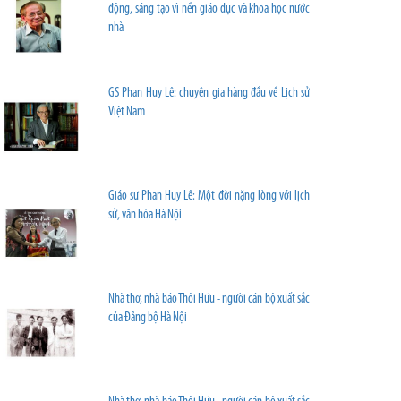
động, sáng tạo vì nền giáo dục và khoa học nước
nhà
GS Phan Huy Lê: chuyên gia hàng đầu về Lịch sử
Việt Nam
Giáo sư Phan Huy Lê: Một đời nặng lòng với lịch
sử, văn hóa Hà Nội
Nhà thơ, nhà báo Thôi Hữu - người cán bộ xuất sắc
của Đảng bộ Hà Nội