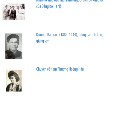
Nhà thơ, nhà báo Thôi Hữu - người cán bộ xuất sắc
của Đảng bộ Hà Nội
Dương Bá Trạc (1884-1944), lòng son trả nợ
giang sơn
Chuyện về Nam Phương Hoàng Hậu