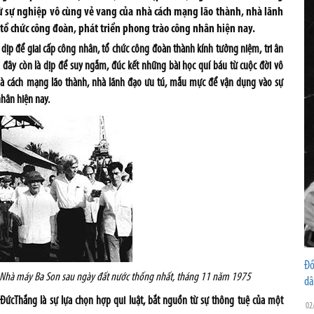
từ sự nghiệp vô cùng vẻ vang của nhà cách mạng lão thành, nhà lãnh
ổ chức công đoàn, phát triển phong trào công nhân hiện nay.
dịp để giai cấp công nhân, tổ chức công đoàn thành kính tưởng niệm, tri ân
à đây còn là dịp để suy ngẫm, đúc kết những bài học quí báu từ cuộc đời vô
hà cách mạng lão thành, nhà lãnh đạo ưu tú, mẫu mực để vận dụng vào sự
hân hiện nay.
Đồ
i Nhà máy Ba Son sau ngày đất nước thống nhất, tháng 11 năm 1975
dâ
 ĐứcThắng là sự lựa chọn hợp qui luật, bắt nguồn từ sự thông tuệ của một
02