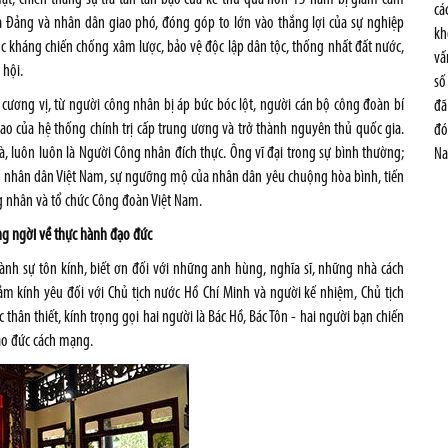
cá
à Đảng và nhân dân giao phó, đóng góp to lớn vào thắng lợi của sự nghiệp
kh
c kháng chiến chống xâm lược, bảo vệ độc lập dân tộc, thống nhất đất nước,
vấ
 hội.
số
cương vị, từ người công nhân bị áp bức bóc lột, người cán bộ công đoàn bí
đã
o của hệ thống chính trị cấp trung ương và trở thành nguyên thủ quốc gia.
đó
, luôn luôn là Người Công nhân đích thực. Ông vĩ đại trong sự bình thường;
Na
của nhân dân Việt Nam, sự ngưỡng mộ của nhân dân yêu chuộng hòa bình, tiến
ông nhân và tổ chức Công đoàn Việt Nam.
ng ngời về thực hành đạo đức
nh sự tôn kính, biết ơn đối với những anh hùng, nghĩa sĩ, những nhà cách
 cảm kính yêu đối với Chủ tịch nước Hồ Chí Minh và người kế nhiệm, Chủ tịch
 thân thiết, kính trọng gọi hai người là Bác Hồ, Bác Tôn - hai người bạn chiến
đạo đức cách mạng.