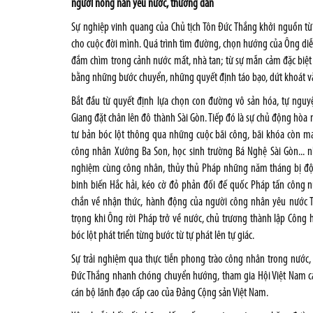
người nồng nàn yêu nước, thương dân
Sự nghiệp vinh quang của Chủ tịch Tôn Đức Thắng khởi nguồn từ
cho cuộc đời mình. Quá trình tìm đường, chọn hướng của Ông diễ
đắm chìm trong cảnh nước mất, nhà tan; từ sự mẫn cảm đặc biệt 
bằng những bước chuyển, những quyết định táo bạo, dứt khoát và
Bắt đầu từ quyết định lựa chọn con đường vô sản hóa, tự nguy
Giang đặt chân lên đô thành Sài Gòn. Tiếp đó là sự chủ động hòa
tư bản bóc lột thông qua những cuộc bãi công, bãi khóa còn ma
công nhân Xưởng Ba Son, học sinh trường Bá Nghệ Sài Gòn... 
nghiệm cùng công nhân, thủy thủ Pháp những năm tháng bị độn
binh biến Hắc hải, kéo cờ đỏ phản đối đế quốc Pháp tấn công
chắn về nhận thức, hành động của người công nhân yêu nước T
trọng khi Ông rời Pháp trở về nước, chủ trương thành lập Công 
bóc lột phát triển từng bước từ tự phát lên tự giác.
Sự trải nghiệm qua thực tiễn phong trào công nhân trong nước,
Đức Thắng nhanh chóng chuyển hướng, tham gia Hội Việt Nam cá
cán bộ lãnh đạo cấp cao của Đảng Cộng sản Việt Nam.