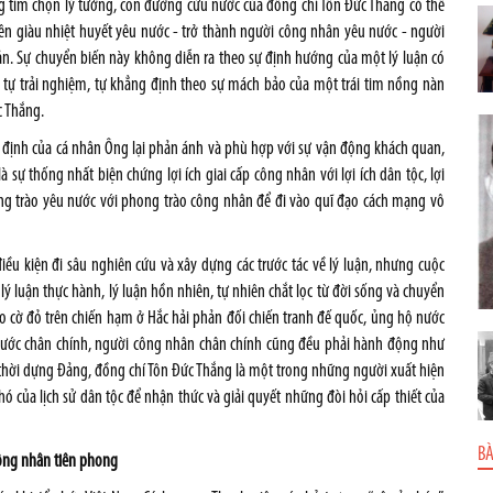
 tìm chọn lý tưởng, con đường cứu nước của đồng chí Tôn Đức Thắng có thể
niên giàu nhiệt huyết yêu nước - trở thành người công nhân yêu nước - người
n. Sự chuyển biến này không diễn ra theo sự định hướng của một lý luận có
 tự trải nghiệm, tự khẳng định theo sự mách bảo của một trái tim nồng nàn
c Thắng.
ng định của cá nhân Ông lại phản ánh và phù hợp với sự vận động khách quan,
ự thống nhất biện chứng lợi ích giai cấp công nhân với lợi ích dân tộc, lợi
phong trào yêu nước với phong trào công nhân để đi vào quĩ đạo cách mạng vô
ều kiện đi sâu nghiên cứu và xây dựng các trước tác về lý luận, nhưng cuộc
 lý luận thực hành, lý luận hồn nhiên, tự nhiên chắt lọc từ đời sống và chuyển
o cờ đỏ trên chiến hạm ở Hắc hải phản đối chiến tranh đế quốc, ủng hộ nước
 nước chân chính, người công nhân chân chính cũng đều phải hành động như
 thời dựng Đảng, đồng chí Tôn Đức Thắng là một trong những người xuất hiện
ó của lịch sử dân tộc để nhận thức và giải quyết những đòi hỏi cấp thiết của
BÀ
công nhân tiên phong