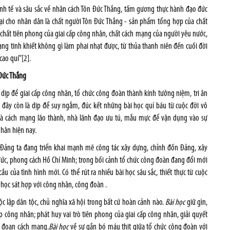
inh tế và sâu sắc về nhân cách Tôn Đức Thắng, tấm gương thực hành đạo đức
lại cho nhân dân là chất người Tôn Đức Thắng - sản phẩm tổng hợp của chất
 chất tiên phong của giai cấp công nhân, chất cách mạng của người yêu nước,
ng tinh khiết không gì làm phai nhạt được, từ thủa thanh niên đến cuối đời
cao quí”
[2]
.
 Đức Thắng
dịp để giai cấp công nhân, tổ chức công đoàn thành kính tưởng niệm, tri ân
à đây còn là dịp để suy ngẫm, đúc kết những bài học quí báu từ cuộc đời vô
hà cách mạng lão thành, nhà lãnh đạo ưu tú, mẫu mực để vận dụng vào sự
hân hiện nay.
nh Đảng ta đang triển khai mạnh mẽ công tác xây dựng, chỉnh đốn Đảng, xây
đức, phong cách Hồ Chí Minh; trong bối cảnh tổ chức công đoàn đang đổi mới
ủa tình hình mới. Có thể rút ra nhiều bài học sâu sắc, thiết thực từ cuộc
 học sát hợp với công nhân, công đoàn .
ộc lập dân tộc, chủ nghĩa xã hội trong bất cứ hoàn cảnh nào.
Bài học
giữ gìn,
p công nhân; phát huy vai trò tiên phong của giai cấp công nhân, giải quyết
ai đoạn cách mạng.
Bài học
về sự gắn bó máu thịt giữa tổ chức công đoàn với