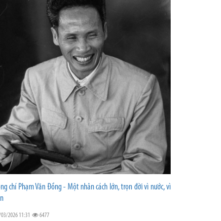
ng chí Phạm Văn Đồng - Một nhân cách lớn, trọn đời vì nước, vì
n
/03/2026 11:31
6477