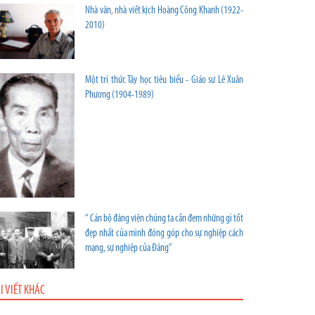
Nhà văn, nhà viết kịch Hoàng Công Khanh (1922-
2010)
Một trí thức Tây học tiêu biểu - Giáo sư Lê Xuân
Phương (1904-1989)
“ Cán bộ đảng viên chúng ta cần đem những gì tốt
đẹp nhất của mình đóng góp cho sự nghiệp cách
mạng, sự nghiệp của Đảng”
I VIẾT KHÁC