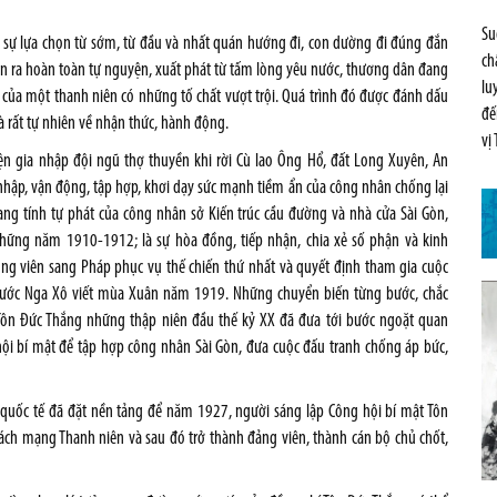
Su
 sự lựa chọn từ sớm, từ đầu và nhất quán hướng đi, con dường đi đúng đắn
ch
n ra hoàn toàn tự nguyện, xuất phát từ tấm lòng yêu nước, thương dân đang
lu
của một thanh niên có những tố chất vượt trội. Quá trình đó được đánh dấu
đế
 rất tự nhiên về nhận thức, hành động.
vị
ện gia nhập đội ngũ thợ thuyền khi rời Cù lao Ông Hổ, đất Long Xuyên, An
 nhập, vận động, tập hợp, khơi dạy sức mạnh tiềm ẩn của công nhân chống lại
ng tính tự phát của công nhân sở Kiến trúc cầu đường và nhà cửa Sài Gòn,
những năm 1910-1912; là sự hòa đồng, tiếp nhận, chia xẻ số phận và kinh
g viên sang Pháp phục vụ thế chiến thứ nhất và quyết định tham gia cuộc
 nước Nga Xô viết mùa Xuân năm 1919. Những chuyển biến từng bước, chắc
ôn Đức Thắng những thập niên đầu thế kỷ XX đã đưa tới bước ngoặt quan
hội bí mật để tập hợp công nhân Sài Gòn, đưa cuộc đấu tranh chống áp bức,
 quốc tế đã đặt nền tảng để năm 1927, người sáng lập Công hội bí mật Tôn
ch mạng Thanh niên và sau đó trở thành đảng viên, thành cán bộ chủ chốt,