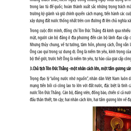
trong lao tù đế quốc; hoàn thành xuất sắc những trọng trách m
trường kỳ giành và giữ chính quyền cách mạng, tiến hành các cuộ
xây dựng đất nước thống nhất trên con đường đi lên chủ nghĩa xã
Trong cuộc đời mình, đồng chí Tôn Đức Thắng đã kinh qua nhiều 
mật, người cán bộ đảng ở địa phương đến cán bộ lãnh đạo cấp ca
Nhưng thủy chung, về tư tưởng, tâm hồn, phong cách, Ông vẫn là
Ông cao quí trong sự dung dị. Ông là niềm tin yêu, kính trọng 
bộ thế giới, trước hết Ông là niềm tin yêu, tự hào của giai cấp c
3.Chủ tịch Tôn Đức Thắng -một nhân cách lớn, một tấm gương sá
Trọng đạo lý “uống nước nhớ nguồn”, nhân dân Việt Nam luôn dà
mạng tiền bối có công lao to lớn với đất nước, đặc biệt là tình
nước Tôn Đức Thắng. Cán bộ, đảng viên, đồng bào, chiến sĩ cả nước
đấu thân thiết, tin cậy; hai nhân cách lớn, hai tấm gương lớn về 