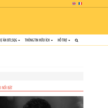
Ự ÁN BTLSQG
THÔNG TIN HỮU ÍCH
HỖ TRỢ
I NỔI BẬT