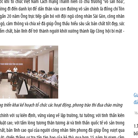
ớc khi tổ chức Việt Nam Cách mạng Thanh niên có chủ trương “vô sản hóa”,
ờng đi đến danh lợi để dấn thân vào con đường vô sản chính là đồng chí Tôn
gần 20 năm Ông trực tiếp gắn bó với đội ngũ công nhân Sài Gòn, công nhân
, cảm thông và chía xẻ đã giúp Ông thấu hiểu sâu sắc bản chất tốt đẹp, sức
m chất, bản lĩnh để trở thành người khởi xướng thành lập Công hội bí mật -
Gi
đấ
g triển khai kế hoạch tổ chức các hoạt động, phong trào thi đua chào mừng
16
ính với sự kiên định, vững vàng về lập trường, tư tưởng; với tinh thần kiên
 luật cao; với tấm lòng tương thân tương ái và tinh thần quốc tế vô sản trong
1.
ất, bản lĩnh cao quí của người công nhân tiên phong đã giúp Ông vượt qua
bố
t; chiến thắng sự tra tấn tàn bạo của kẻ thù qua hơn 15 năm bị giam cầm