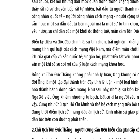
Xâu chuỗi, kết nối những dấu mốc quan trọng trong chặng đường
thấy rất rõ sự chuyển tiếp rất tự nhiên, bắt đầu từ người thanh 
công nhân quốc tế - ngừời công nhân cách mạng - người cộng sả
sẵn hoặc một sự dẫn dắt từ bên ngoài mà là một sự tự tìm chọn,
yêu nước, sự chỉ dẫn của một khối óc thông tuệ, mẫn cảm Tôn Đứ
Điều kỳ diệu và độc đáo chính là, sự tìm chọn, trải nghiệm, khẳ
mang tính qui luật của cách mạng Việt Nam, mà điểm mấu chốt là s
ích của giai cấp vô sản quốc tế; sự gắn bó, phát triển tất yếu 
sản một khi có sự soi rọi của lý luận cách mạng khoa học.
Đồng chí Tôn Đức Thắng không phải nhà lý luận, Ông không có đi
đời Ông là một tập đại thành tràn đầy tính lý luận - một loại hình
hóa thành hành động cách mạng. Như sau này, nhớ lại sự kiện ké
Nga Xô viết, Ông khiêm nhường tự bạch, bất cứ ai là người yêu
vậy. Cũng như Chủ tịch Hồ Chí Minh và thế hệ cách mạng tiền bối
đúng thời điểm lịch sử, mang dấu ấn lịch sử, lãnh nhận sự giao ph
dân tộc trên con đường phát triển.
2.Chủ tịch Tôn Đức Thắng -người cộng sản tiêu biểu của giai cấp 