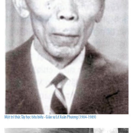
Một trí thức Tây học tiêu biểu - Giáo sư Lê Xuân Phương (1904-1989)