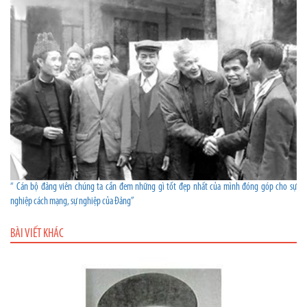
“ Cán bộ đảng viên chúng ta cần đem những gì tốt đẹp nhất của mình đóng góp cho sự
nghiệp cách mạng, sự nghiệp của Đảng”
BÀI VIẾT KHÁC