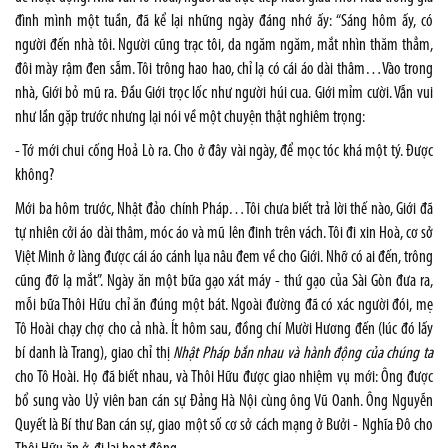
đình mình một tuần, đã kể lại những ngày đáng nhớ ấy: “Sáng hôm ấy, có
người đến nhà tôi. Người cũng trạc tôi, da ngăm ngăm, mắt nhìn thăm thẳm,
đôi mày rậm đen sẫm. Tôi trông hao hao, chỉ lạ có cái áo dài thâm…Vào trong
nhà, Giới bỏ mũ ra. Đầu Giới trọc lốc như người húi cua. Giới mỉm cười. Vẫn vui
như lần gặp trước nhưng lại nói về một chuyện thật nghiêm trọng:
- Tớ mới chui cống Hoả Lò ra. Cho ở đây vài ngày, để mọc tóc khá một tý. Được
không?
Mới ba hôm trước, Nhật đảo chính Pháp…Tôi chưa biết trả lời thế nào, Giới đã
tự nhiên cởi áo dài thâm, móc áo và mũ lên đinh trên vách. Tôi đi xin Hoà, cơ sở
Việt Minh ở làng được cái áo cánh lụa nâu đem về cho Giới. Nhỡ có ai đến, trông
cũng đỡ lạ mắt”. Ngày ăn một bữa gạo xát máy - thứ gạo của Sài Gòn đưa ra,
mỗi bữa Thôi Hữu chỉ ăn đúng một bát. Ngoài đường đã có xác người đói, mẹ
Tô Hoài chạy chợ cho cả nhà. Ít hôm sau, đồng chí Mười Hương đến (lúc đó lấy
bí danh là Trang), giao chỉ thị
Nhật Pháp bắn nhau và hành động của chúng ta
cho Tô Hoài. Họ đã biết nhau, và Thôi Hữu được giao nhiệm vụ mới: Ông được
bổ sung vào Uỷ viên ban cán sự Đảng Hà Nội cùng ông Vũ Oanh. Ông Nguyễn
Quyết là Bí thư Ban cán sự, giao một số cơ sở cách mạng ở Bưởi - Nghĩa Đô cho