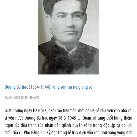
Dương Bá Trạc (1884-1944), lòng son trả nợ giang sơn
05/04/2018 00:00
6595
Giữa những ngày Hà Nội sục sôi cao trào tiền khởi nghĩa, lễ cầu siêu cho nhà chí
sĩ yêu nước Dương Bá Trạc ngày 18-3-1945 tại Quán Sứ càng thổi bùng thêm
ngọn lửa đấu tranh của nhân dân giành quyền sống trong độc lập tự do. Lời
điếu của cụ Phó Bảng Bùi Kỷ đọc trong lễ truy điệu vẫn còn như vang vọng đến