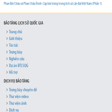
Phan Bội Châu và Phan Châu Trinh: Cặp bài trùng trong lịch sử cận đại Việt Nam (Phần 1)
BẢO TÀNG LỊCH SỬ QUỐC GIA
Trang chủ
Giới thiệu
Tin tức
Trưng bày
Nghiên cứu
Dự án BTLSQG
Hỗ trợ
DỊCH VỤ BẢO TÀNG
Trưng bày chuyên đề
Thư viện video
Thư viện ảnh
Dịch vụ