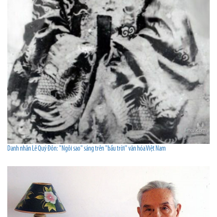
Danh nhân Lê Quý Đôn: "Ngôi sao" sáng trên "bầu trời" văn hóa Việt Nam