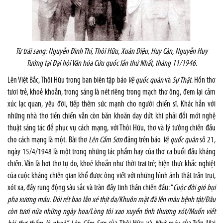
Từ trái sang: Nguyễn Đình Thi, Thôi Hữu, Xuân Diệu, Huy Cận, Nguyễn Huy
Tưởng tại Đại hội Văn hóa Cứu quốc lần thứ Nhất, tháng 11/1946.
Lên Việt Bắc, Thôi Hữu trong ban biên tập báo
Vệ quốc quân
và
Sự Thật
. Hồn thơ
tươi trẻ, khoẻ khoắn, trong sáng là nét riêng trong mạch thơ ông, đem lại cảm
xúc lạc quan, yêu đời, tiếp thêm sức mạnh cho người chiến sĩ. Khác hẳn với
những nhà thơ tiền chiến vẫn còn băn khoăn day dứt khi phải đổi mới nghệ
thuật sáng tác để phục vụ cách mạng, với Thôi Hữu, thơ và lý tưởng chiến đấu
cho cách mạng là một. Bài thơ
Lên Cấm Sơn
đăng trên báo
Vệ quốc quân
số 21,
ngày 15/4/1948 là một trong những tác phẩm hay của thơ ca buổi đầu kháng
chiến. Vẫn là hơi thơ tự do, khoẻ khoắn như thời trai trẻ; hiện thực khắc nghiệt
của cuộc kháng chiến gian khổ được ông viết với những hình ảnh thật trần trụi,
xót xa, đầy rung động sâu sắc và tràn đầy tinh thần chiến đấu: “
Cuộc đời gió bụi
pha xương máu. Đói rét bao lần xé thịt da/Khuôn mặt đã lên màu bệnh tật/Đâu
còn tươi nữa những ngày hoa/Lòng tôi xao xuyến tình thương xót/Muốn viết