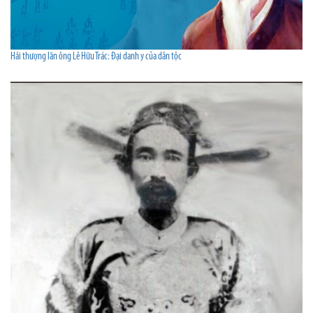
Hải thượng lãn ông Lê Hữu Trác: Đại danh y của dân tộc