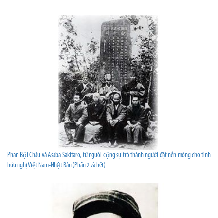
Phan Bội Châu và Asaba Sakitaro, từ người cộng sự trở thành người đặt nền móng cho tình
hữu nghị Việt Nam-Nhật Bản (Phần 2 và hết)