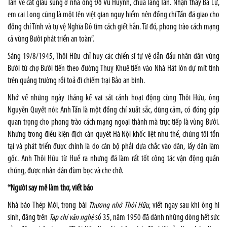
Tấn về cất giấu súng ở nhà ông Đỗ Vũ Huynh, chùa làng Tân. Nhận thấy Ba Lự,
em cai Long cũng là một tên việt gian nguy hiểm nên đồng chí Tấn đã giao cho
đồng chí Tĩnh và tự vệ Nghĩa Đô tìm cách giết hắn. Từ đó, phong trào cách mạng
cả vùng Bưởi phát triển an toàn”.
Sáng 19/8/1945, Thôi Hữu chỉ huy các chiến sĩ tự vệ dẫn đầu nhân dân vùng
Bưởi từ chợ Bưởi tiến theo đường Thuỵ Khuê tiến vào Nhà Hát lớn dự mít tinh
trên quảng trường rồi toả đi chiếm trại Bảo an binh.
Nhớ về những ngày tháng kề vai sát cánh hoạt động cùng Thôi Hữu, ông
Nguyễn Quyết nói: Anh Tấn là một đồng chí xuất sắc, dũng cảm, có đóng góp
quan trọng cho phong trào cách mạng ngoại thành mà trực tiếp là vùng Bưởi.
Nhưng trong điều kiện địch càn quyét Hà Nội khốc liệt như thế, chúng tôi tồn
tại và phát triển được chính là do cán bộ phải dựa chắc vào dân, lấy dân làm
gốc. Anh Thôi Hữu từ Huế ra nhưng đã làm rất tốt công tác vận động quần
chúng, được nhân dân đùm bọc và che chở.
*Người say mê làm thơ, viết báo
Nhà báo Thép Mới, trong bài
Thương nhớ Thôi Hữu
, viết ngay sau khi ông hi
sinh, đăng trên
Tạp chí văn nghệ
số 35, năm 1950 đã dành những dòng hết sức