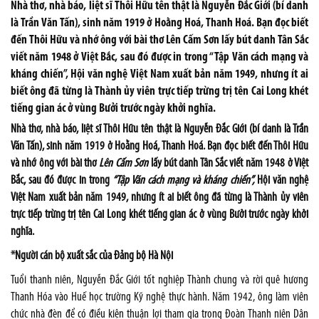
Nhà thơ, nhà báo, liệt sĩ Thôi Hữu tên thật là Nguyễn Đắc Giới (bí danh
là Trần Văn Tấn), sinh năm 1919 ở Hoằng Hoá, Thanh Hoá. Bạn đọc biết
đến Thôi Hữu và nhớ ông với bài thơ Lên Cấm Sơn lấy bút danh Tân Sắc
viết năm 1948 ở Việt Bắc, sau đó được in trong “Tập Văn cách mạng và
kháng chiến”, Hội văn nghệ Việt Nam xuất bản năm 1949, nhưng ít ai
biết ông đã từng là Thành ủy viên trực tiếp trừng trị tên Cai Long khét
tiếng gian ác ở vùng Bưởi trước ngày khởi nghĩa.
Nhà thơ, nhà báo, liệt sĩ Thôi Hữu tên thật là Nguyễn Đắc Giới (bí danh là Trần
Văn Tấn), sinh năm 1919 ở Hoằng Hoá, Thanh Hoá. Bạn đọc biết đến Thôi Hữu
và nhớ ông với bài thơ
Lên Cấm Sơn
lấy bút danh Tân Sắc viết năm 1948 ở Việt
Bắc, sau đó được in trong
“Tập Văn cách mạng và kháng chiến”,
Hội văn nghệ
Việt Nam xuất bản năm 1949, nhưng ít ai biết ông đã từng là Thành ủy viên
trực tiếp trừng trị tên Cai Long khét tiếng gian ác ở vùng Bưởi trước ngày khởi
nghĩa.
*Người cán bộ xuất sắc của Đảng bộ Hà Nội
Tuổi thanh niên, Nguyễn Đắc Giới tốt nghiệp Thành chung và rời quê hương
Thanh Hóa vào Huế học trường Kỹ nghệ thực hành. Năm 1942, ông làm viên
chức nhà đèn để có điều kiện thuận lợi tham gia trong Đoàn Thanh niên Dân