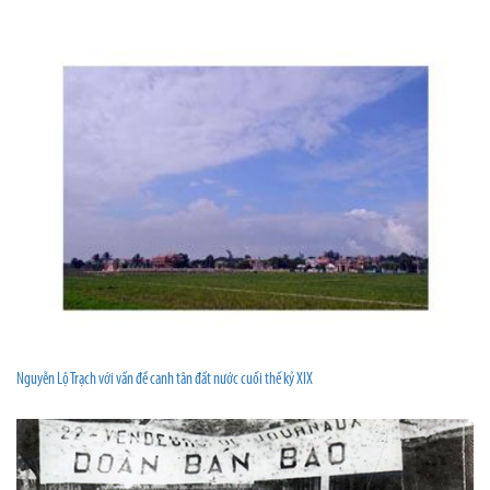
Nguyễn Lộ Trạch với vấn đề canh tân đất nước cuối thế kỷ XIX