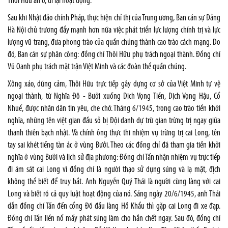
Thôi Hữu ăn ở, đi lại hoạt động.
Sau khi Nhật đảo chính Pháp, thực hiện chỉ thị của Trung ương, Ban cán sự Đảng
Hà Nội chủ trương đẩy mạnh hơn nữa việc phát triển lực lượng chính trị và lực
lượng vũ trang, đưa phong trào của quần chúng thành cao trào cách mạng. Do
đó, Ban cán sự phân công: đồng chí Thôi Hữu phụ trách ngoại thành. Đồng chí
Vũ Oanh phụ trách mặt trận Việt Minh và các đoàn thể quần chúng.
Xông xáo, dũng cảm, Thôi Hữu trực tiếp gây dựng cơ sở của Việt Minh tự vệ
ngoại thành, từ Nghĩa Đô - Bưởi xuống Dịch Vọng Tiền, Dịch Vọng Hậu, Cổ
Nhuế, được nhân dân tin yêu, che chở. Tháng 6/1945, trong cao trào tiền khởi
nghĩa, những tên việt gian đầu sỏ bị Đội danh dự trừ gian trừng trị ngay giữa
thanh thiên bạch nhật. Và chính ông thực thi nhiệm vụ trừng trị cai Long, tên
tay sai khét tiếng tàn ác ở vùng Bưởi. Theo các đồng chí đã tham gia tiền khởi
nghĩa ở vùng Bưởi và lịch sử địa phương: Đồng chí Tấn nhận nhiệm vụ trực tiếp
đi ám sát cai Long vì đồng chí là người thạo sử dụng súng và lạ mặt, địch
không thể biết để truy bắt. Anh Nguyễn Quý Thái là người cùng làng với cai
Long và biết rõ cả quy luật hoạt động của nó. Sáng ngày 20/6/1945, anh Thái
dẫn đồng chí Tấn đến cổng Đõ đầu làng Hồ Khẩu thì gặp cai Long đi xe đạp.
Đồng chí Tấn liền nổ mấy phát súng làm cho hắn chết ngay. Sau đó, đồng chí