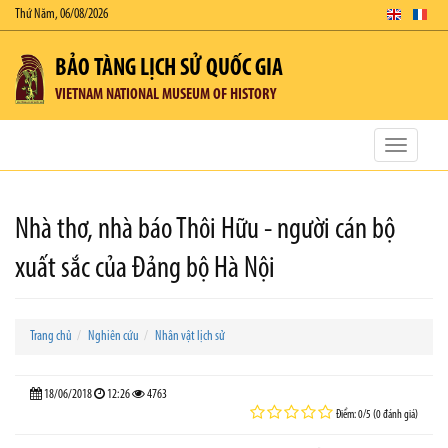
Thứ Năm, 06/08/2026
BẢO TÀNG LỊCH SỬ QUỐC GIA
VIETNAM NATIONAL MUSEUM OF HISTORY
Toggle
navigatio
Nhà thơ, nhà báo Thôi Hữu - người cán bộ
xuất sắc của Đảng bộ Hà Nội
Trang chủ
Nghiên cứu
Nhân vật lịch sử
18/06/2018
12:26
4763
Điểm: 0/5 (0 đánh giá)