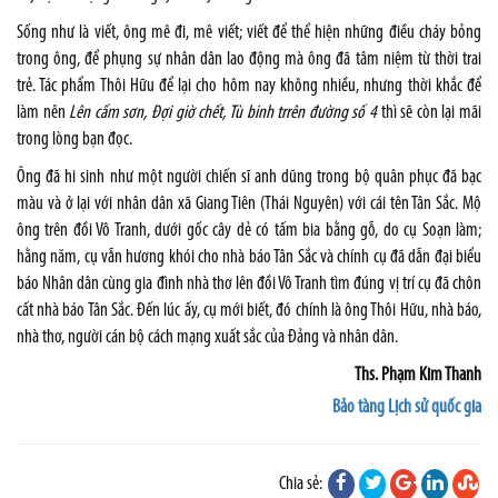
Sống như là viết, ông mê đi, mê viết; viết để thể hiện những điều cháy bỏng
trong ông, để phụng sự nhân dân lao động mà ông đã tâm niệm từ thời trai
trẻ. Tác phẩm Thôi Hữu để lại cho hôm nay không nhiều, nhưng thời khắc để
làm nên
Lên cấm sơn, Đợi giờ chết, Tù binh trrên đường số 4
thì sẽ còn lại mãi
trong lòng bạn đọc.
Ông đã hi sinh như một người chiến sĩ anh dũng trong bộ quân phục đã bạc
màu và ở lại với nhân dân xã Giang Tiên (Thái Nguyên) với cái tên Tân Sắc. Mộ
ông trên đồi Vô Tranh, dưới gốc cây dẻ có tấm bia bằng gỗ, do cụ Soạn làm;
hằng năm, cụ vẫn hương khói cho nhà báo Tân Sắc và chính cụ đã dẫn đại biểu
báo Nhân dân cùng gia đình nhà thơ lên đồi Vô Tranh tìm đúng vị trí cụ đã chôn
cất nhà báo Tân Sắc. Đến lúc ấy, cụ mới biết, đó chính là ông Thôi Hữu, nhà báo,
nhà thơ, người cán bộ cách mạng xuất sắc của Đảng và nhân dân.
Ths. Phạm Kim Thanh
Bảo tàng Lịch sử quốc gia
Chia sẻ: