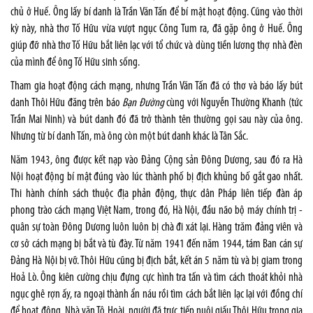
chủ ở Huế. Ông lấy bí danh là Trần Văn Tấn để bí mật hoạt động. Cũng vào thời
kỳ này, nhà thơ Tố Hữu vừa vượt ngục Công Tum ra, đã gặp ông ở Huế. Ông
giúp đỡ nhà thơ Tố Hữu bắt liên lạc với tổ chức và dùng tiền lương thợ nhà đèn
của mình để ông Tố Hữu sinh sống.
Tham gia hoạt động cách mạng, nhưng Trần Văn Tấn đã có thơ và báo lấy bút
danh Thôi Hữu đăng trên báo
Bạn Đường
cùng với Nguyễn Thường Khanh (tức
Trần Mai Ninh) và bút danh đó đã trở thành tên thường gọi sau này của ông.
Nhưng từ bí danh Tấn, mà ông còn một bút danh khác là Tân Sắc.
Năm 1943, ông được kết nạp vào Đảng Cộng sản Đông Dương, sau đó ra Hà
Nội hoạt động bí mật đúng vào lúc thành phố bị địch khủng bố gắt gao nhất.
Thi hành chính sách thuộc địa phản động, thực dân Pháp liên tiếp đàn áp
phong trào cách mạng Việt Nam, trong đó, Hà Nội, đầu não bộ máy chính trị -
quân sự toàn Đông Dương luôn luôn bị chà đi xát lại. Hàng trăm đảng viên và
cơ sở cách mạng bị bắt và tù đày. Từ năm 1941 đến năm 1944, tám Ban cán sự
Đảng Hà Nội bị vỡ. Thôi Hữu cũng bị địch bắt, kết án 5 năm tù và bị giam trong
Hoả Lò. Ông kiên cường chịu đựng cực hình tra tấn và tìm cách thoát khỏi nhà
ngục ghê rợn ấy, ra ngoại thành ẩn náu rồi tìm cách bắt liên lạc lại với đồng chí
để hoạt động. Nhà văn Tô Hoài, người đã trực tiếp nuôi giấu Thôi Hữu trong gia