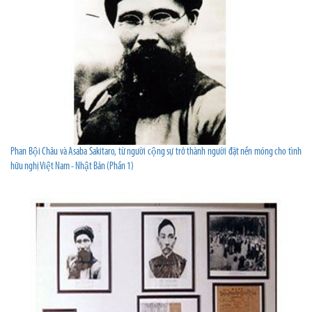
Phan Bội Châu và Asaba Sakitaro, từ người cộng sự trở thành người đặt nền móng cho tình
hữu nghị Việt Nam - Nhật Bản (Phần 1)