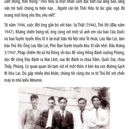
cảm động, trân trọng: “Thôi Hữu là một nhân cách đặc biệt của làng báo, làng
văn trẻ tuổi chúng ta hiện nay…Người cán bộ Thôi Hữu từ lúc giác ngộ đã
mang một lòng yêu thơ, yêu viết”.
Từ năm 1946, cuộc đời ông gắn bó với báo: Sự Thật (1946), Thủ Đô (đầu năm
1947). Kháng chiến bùng nổ, ông cùng với một số anh em của báo Cứu Quốc
và ban Tuyên tuyền Khu XI ở lại mặt trận Hà Nội như Tô Hoài, Lưu Văn Lợi, làm
báo Thủ Đô. Ông Lưu Văn Lợi, Phó Ban Tuyên truyền khu XI vẫn nhớ: Đầu tháng
3/1947, Pháp chiếm thị xã Hà Đông rồi dọc đê sông Hồng đánh xuống Phùng,
dọc đê sông Đáy đánh ra Mai Lĩnh, sau đó đánh ra chùa Trầm, Quốc Oai, chùa
Thầy, Phùng. Cơ quan quan tôi tạm rút về một thôn ở bên kia con đường Gạch
đi Hòa Lạc. Dù gặp nhiều khó khăn, chúng tôi cũng cho ra tờ Thủ Đô với chiếc
máy in nhỏ kiểu Minerve.