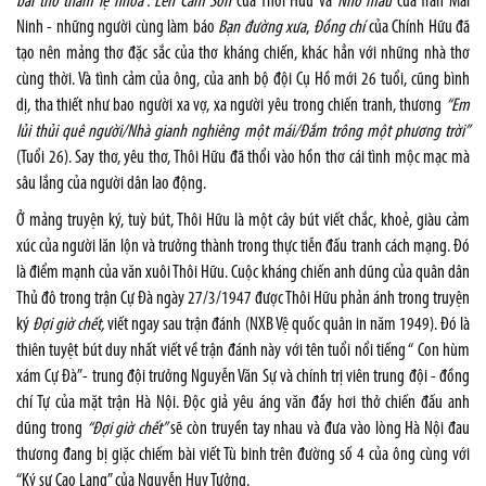
bài thơ thấm lệ nhoà”.
Lên Cấm Sơn
của Thôi Hữu và
Nhớ máu
của Trần Mai
Ninh - những người cùng làm báo
Bạn đường xưa
,
Đồng chí
của Chính Hữu đã
tạo nên mảng thơ đặc sắc của thơ kháng chiến, khác hẳn với những nhà thơ
cùng thời. Và tình cảm của ông, của anh bộ đội Cụ Hồ mới 26 tuổi, cũng bình
dị, tha thiết như bao người xa vợ, xa người yêu trong chiến tranh, thương
“Em
lủi thủi quê người/Nhà gianh nghiêng một mái/Đắm trông một phương trời”
(Tuổi 26). Say thơ, yêu thơ, Thôi Hữu đã thổi vào hồn thơ cái tình mộc mạc mà
sâu lắng của người dân lao động.
Ở mảng truyện ký, tuỳ bút, Thôi Hữu là một cây bút viết chắc, khoẻ, giàu cảm
xúc của người lăn lộn và trưởng thành trong thực tiễn đấu tranh cách mạng. Đó
là điểm mạnh của văn xuôi Thôi Hữu. Cuộc kháng chiến anh dũng của quân dân
Thủ đô trong trận Cự Đà ngày 27/3/1947 được Thôi Hữu phản ánh trong truyện
ký
Đợi giờ chết,
viết ngay sau trận đánh (NXB Vệ quốc quân in năm 1949). Đó là
thiên tuyệt bút duy nhất viết về trận đánh này với tên tuổi nổi tiếng “ Con hùm
xám Cự Đà”- trung đội trưởng Nguyễn Văn Sự và chính trị viên trung đội - đồng
chí Tự của mặt trận Hà Nội. Độc giả yêu áng văn đầy hơi thở chiến đấu anh
dũng trong
“Đợi giờ chết”
sẽ còn truyền tay nhau và đưa vào lòng Hà Nội đau
thương đang bị giặc chiếm bài viết Tù binh trên đường số 4 của ông cùng với
“Ký sự Cao Lạng” của Nguyễn Huy Tưởng.