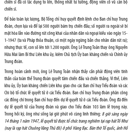
chiến sĩ đã có tác dụng to lớn, thống nhất tư tưởng, động viên cổ vũ cán bộ
chiến sĩ.
Để bảo toàn lực lượng, Bộ Tổng chỉ huy quyết định lệnh cho Ban chỉ huy Trung
đoàn, chọn lựa và để lại 500 người bám trụ chiến đấu; số người ra ngoài sẽ bí
mật hòa lẫn vào đường rút công khai của nhân dân và ngoại kiều vào ngày 15-
1-1947 (ta và Pháp thỏa thuận, có một ngày ngừng bắn cho nhân dân rút ra);
nhưng thực tế, con số lên tới 1.200 người. Ông Lê Trung Toản thay ông Nguyễn
Hữu Mai làm Bí thư Liên khu ủy, kiêm Chủ tịch Ủy ban kháng chiến và Chính ủy
Trung đoàn.
Trong hoàn cảnh mới, ông Lê Trung Toản nhận thấy cần phải động viên tinh
thần của toàn thể Trung đoàn quyết tâm chiến đấu và chiến thắng. Vì thế, Liên
khu ủy, Ủy ban kháng chiến Liên khu giao cho các Ban chỉ huy Tiểu đoàn và các
Chi bộ tổ chức lễ quyết tử ở các Tiểu đoàn. Ban chỉ huy Trung đoàn phân công
các đồng chí trong Ban chỉ huy đến dự lễ quyết tử ở các Tiểu đoàn. Ông đã đến
dự lễ quyết tử của Trung đoàn và giao cho Tiểu đoàn 103 làm lễ trọng này.
Trong hồi ký, ông như sống lại giờ phút vô cùng linh thiêng:
8 giờ sáng ngày
14 tháng 1 năm 1947, lễ quyết tử được tổ chức trang nghiêm tại rạp hát Tố Như
(nay là rạp hát Chuông Vàng Thủ đô) ở phố Hàng Bạc. Bàn thờ Tổ quốc, ảnh Hồ