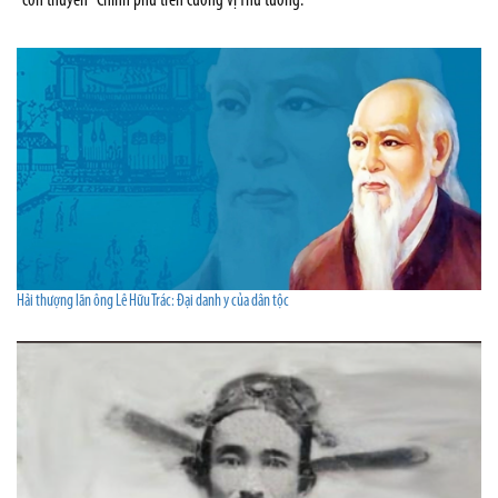
"con thuyền" Chính phủ trên cương vị Thủ tướng.
Hải thượng lãn ông Lê Hữu Trác: Đại danh y của dân tộc