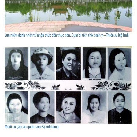
Lưu niệm danh nhân từ nhận thức đến thực tiễn: Cụm di tích thờ danh y – Thiền sư Tuệ Tĩnh
Mười cô gái dân quân Lam Hạ anh hùng