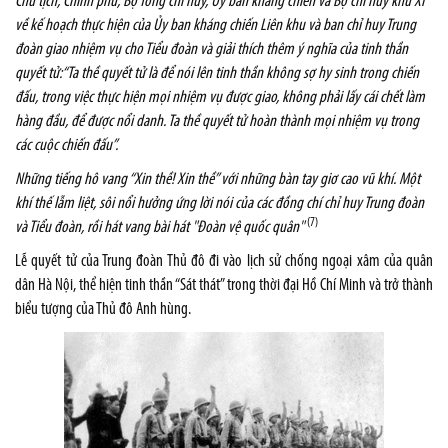
Chủ tịch, Chính phủ, Bộ Tổng chỉ huy, Ủy ban kháng chiến và Bộ chỉ huy khu XI
về kế hoạch thực hiện của Ủy ban kháng chiến Liên khu và ban chỉ huy Trung
đoàn giao nhiệm vụ cho Tiểu đoàn và giải thích thêm ý nghĩa của tinh thần
quyết tử:“Ta thề quyết tử là để nói lên tinh thần không sợ hy sinh trong chiến
đấu, trong việc thực hiện mọi nhiệm vụ được giao, không phải lấy cái chết làm
hàng đầu, để được nổi danh. Ta thề quyết tử hoàn thành mọi nhiệm vụ trong
các cuộc chiến đấu”.
Những tiếng hô vang “Xin thề! Xin thề” với những bàn tay giơ cao vũ khí. Một
khí thế lẫm liệt, sôi nổi hưởng ứng lời nói của các đồng chí chỉ huy Trung đoàn
(7)
và Tiểu đoàn, rồi hát vang bài hát "Đoàn vệ quốc quân"
Lễ quyết tử của Trung đoàn Thủ đô đi vào lịch sử chống ngoại xâm của quân
dân Hà Nội, thể hiện tinh thần “Sát thát” trong thời đại Hồ Chí Minh và trở thành
biểu tượng của Thủ đô Anh hùng.