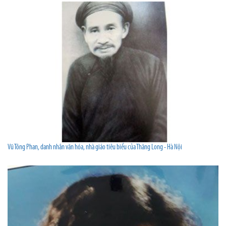
Vũ Tông Phan, danh nhân văn hóa, nhà giáo tiêu biểu của Thăng Long - Hà Nội