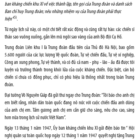
ban kháng chiến khu XI về việc thành lập, tên gọi của Trung đoàn và danh sách
Ban chỉ huy Trung đoàn; nêu những nhiệm vụ của Trung đoàn phải thực
(5)
hiện”
.
Từ ngày lịch sử này, có một chi tiết rất xúc động và cũng rất tự hào: các chiến sĩ
tháo sao vuông xuống, gắn lên mũ ngôi sao vàng của anh Bộ đội Cụ Hồ.
Trung đoàn Liên khu I là Trung đoàn đầu tiên của Thủ đô Hà Nội, bao gồm
5.600 người của các lực lượng Vệ quốc đoàn, Tự vệ chiến đấu, Tự vệ xí nghiệp,
Công an xung phong, Tự vệ thành, và có đủ cả nam - phụ - lão - ấu đã được tôi
luyện và trưởng thành trong khói lửa của cuộc kháng chiến. Đặc biệt, cán bộ
chiến sĩ chưa có đồng phục, chỉ có phù hiệu là thống nhất trong toàn Trung
đoàn.
Đại tướng Võ Nguyên Giáp đã gửi thư ngay cho Trung đoàn: “Tôi báo cho anh chị
em biết rằng, nhân dân toàn quốc đang nô nức với cuộc chiến đấu anh dũng
của anh chị em. Tấm gương anh chị em cần giữ cho sáng, nêu cho cao, sáng
hơn nữa trong lịch sử nước Việt Nam”.
Ngày 13 tháng 1 năm 1947, Ủy ban kháng chiến khu XI gửi điện báo tin “ Hội
nghị quân sự toàn quốc họp ngày 12 tháng 1 năm 1947 quyết nghị tặng Trung