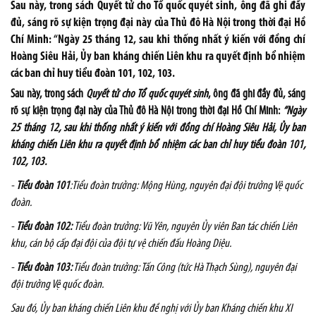
Sau này, trong sách Quyết tử cho Tổ quốc quyét sinh, ông đã ghi đầy
đủ, sáng rõ sự kiện trọng đại này của Thủ đô Hà Nội trong thời đại Hồ
Chí Minh: “Ngày 25 tháng 12, sau khi thống nhất ý kiến với đồng chí
Hoàng Siêu Hải, Ủy ban kháng chiến Liên khu ra quyết định bổ nhiệm
các ban chỉ huy tiểu đoàn 101, 102, 103.
Sau này, trong sách
Quyết tử cho Tổ quốc quyét sinh
, ông đã ghi đầy đủ, sáng
rõ sự kiện trọng đại này của Thủ đô Hà Nội trong thời đại Hồ Chí Minh:
“Ngày
25 tháng 12, sau khi thống nhất ý kiến với đồng chí Hoàng Siêu Hải, Ủy ban
kháng chiến Liên khu ra quyết định bổ nhiệm các ban chỉ huy tiểu đoàn 101,
102, 103.
-
Tiểu đoàn 101
:Tiểu đoàn trưởng: Mộng Hùng, nguyên đại đội trưởng Vệ quốc
đoàn.
-
Tiểu đoàn 102:
Tiểu đoàn trưởng: Vũ Yên, nguyên Ủy viên Ban tác chiến Liên
khu, cán bộ cấp đại đội của đội tự vệ chiến đấu Hoàng Diệu.
-
Tiểu đoàn 103:
Tiểu đoàn trưởng: Tấn Công (tức Hà Thạch Sùng), nguyên đại
đội trưởng Vệ quốc đoàn.
Sau đó, Ủy ban kháng chiến Liên khu đề nghị với Ủy ban Kháng chiến khu XI