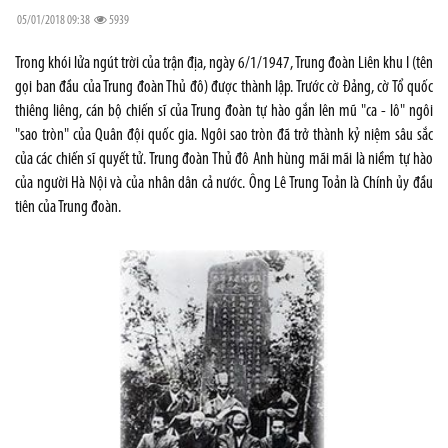
05/01/2018 09:38
5939
Trong khói lửa ngút trời của trận địa, ngày 6/1/1947, Trung đoàn Liên khu I (tên
gọi ban đầu của Trung đoàn Thủ đô) được thành lập. Trước cờ Đảng, cờ Tổ quốc
thiêng liêng, cán bộ chiến sĩ của Trung đoàn tự hào gắn lên mũ "ca - lô" ngôi
"sao tròn" của Quân đội quốc gia. Ngôi sao tròn đã trở thành kỷ niệm sâu sắc
của các chiến sĩ quyết tử. Trung đoàn Thủ đô Anh hùng mãi mãi là niềm tự hào
của người Hà Nội và của nhân dân cả nước. Ông Lê Trung Toản là Chính ủy đầu
tiên của Trung đoàn.