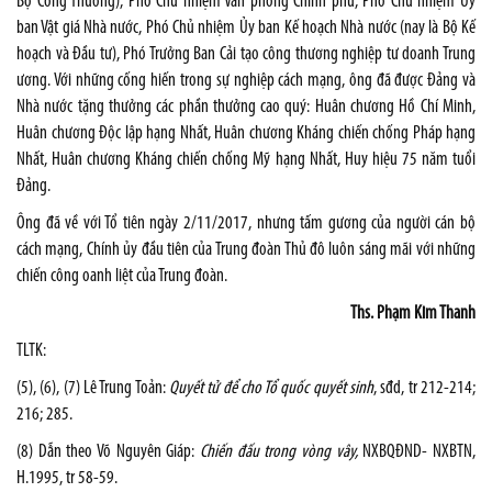
Bộ Công Thương), Phó Chủ nhiệm Văn phòng Chính phủ, Phó Chủ nhiệm Ủy
ban Vật giá Nhà nước, Phó Chủ nhiệm Ủy ban Kế hoạch Nhà nước (nay là Bộ Kế
hoạch và Đầu tư), Phó Trưởng Ban Cải tạo công thương nghiệp tư doanh Trung
ương. Với những cống hiến trong sự nghiệp cách mạng, ông đã được Đảng và
Nhà nước tặng thưởng các phần thưởng cao quý: Huân chương Hồ Chí Minh,
Huân chương Độc lập hạng Nhất, Huân chương Kháng chiến chống Pháp hạng
Nhất, Huân chương Kháng chiến chống Mỹ hạng Nhất, Huy hiệu 75 năm tuổi
Đảng.
Ông đã về với Tổ tiên ngày 2/11/2017, nhưng tấm gương của người cán bộ
cách mạng, Chính ủy đầu tiên của Trung đoàn Thủ đô luôn sáng mãi với những
chiến công oanh liệt của Trung đoàn.
Ths. Phạm Kim Thanh
TLTK:
(5), (6), (7) Lê Trung Toản:
Quyết tử để cho Tổ quốc quyết sinh
, sđd, tr 212-214;
216; 285.
(8) Dẫn theo Võ Nguyên Giáp:
Chiến đấu trong vòng vây,
NXBQĐND- NXBTN,
H.1995, tr 58-59.