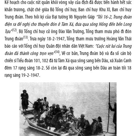
Kế hoạch cho cuộc rút quân khỏi vòng vây của địch đã được tiến hành hết sức
khẩn trương, chặt chẽ giữa Bộ Tổng chỉ huy, Ban chỉ huy Khu XI, Ban chỉ huy
Trung đoàn. Theo hồi ký của Đại tướng Võ Nguyên Giáp
“Tối 16-2, Trung đoàn
điện ra đề nghị cho thuyền đón ở Tàm Xá, đưa qua sông Hồng đến bến Long
(12)
Tựu”
. Bộ Tổng chỉ huy cử ông Đào Văn Trường, Tổng tham mưu phó đi đón
(13)
Trung đoàn
. Trưa ngày 18-2-1947, Tổng tham mưu trưởng Hoàng Văn Thái
báo cáo với Tổng chỉ huy Quân đội nhân dân Việt Nam:
“Cuộc rút lui của Trung
(14)
đoàn đã thành công trọn vẹn”
, Về cơ bản, Trung đoàn bộ và đa số cán bộ
chiến sĩ Tiểu đoàn 101, 102 đã từ Tàm Xá qua sông sang bến Dâu, xã Xuân Canh
đêm 17 rạng sáng 18-2. Số còn lại đã qua sông sang bến Dâu an toàn tối 18
rạng sáng 19-2-1947.