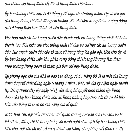
cho thành lập Trung đoàn lấy tên là Trung đoàn Liên khu I.
Ủy ban kháng chiến khu XI đã đồng ý đề nghị chủ trương thành lập và tên gọi
của Trung đoàn; chỉ định đồng chí Hoàng Siêu Hải làm Trung đoàn trưởng đồng
chí Lê Trung Toản làm Chính trị viên Trung đoàn.
Việc hợp nhất các lực lượng chiến đấu thành một lực lượng thống nhất đã hoàn
thành, tạo điều kiện cho việc thống nhất chỉ đạo và chỉ huy các lực lượng chiến
đấu. Sức mạnh chiến đấu của tổ chức vũ trang tăng lên gấp bội. Liên khu ủy và
Ủy ban kháng chiến Liên khu phân công đồng chí Hoàng Phương làm tham
mưu trưởng Trung đoàn và tham gia Ban chỉ huy Trung đoàn.
Tại phòng họp lớn của Nhà in báo Lao động, số 51 Hàng Bồ, lễ ra mắt của Trung
đoàn được tổ chức đúng ngày 6 tháng 1 năm 1947, để vừa kỷ niệm ngày thành
lập Đảng (trước đây lấy ngày 6/1), vừa công bố quyết định thành lập Trung
đoàn của Ủy ban kháng chiến khu XI. Trong phòng họp treo 2 lá cờ: cờ đỏ búa
liềm của Đảng và lá cờ đỏ sao vàng của Tổ quốc.
Trước hơn 100 đại biểu của đoàn thể quần chúng, các Ban của Liên khu và ba
tiểu đoàn, đồng chí Lê Trung Toản, với danh nghĩa Chủ tịch Ủy ban kháng chiến
Liên khu, nói vắn tắt lịch sử ngày thành lập Đảng, công bố quyết định của Ủy