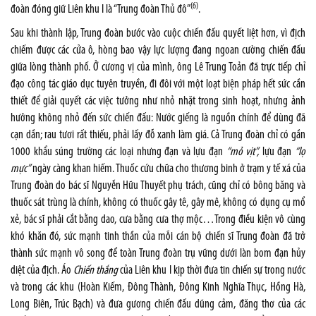
(6)
đoàn đóng giữ Liên khu I là “Trung đoàn Thủ đô”
.
Sau khi thành lập, Trung đoàn bước vào cuộc chiến đấu quyết liệt hơn, vì địch
chiếm được các cửa ô, hòng bao vậy lực lượng đang ngoan cường chiến đấu
giữa lòng thành phố. Ở cương vị của mình, ông Lê Trung Toản đã trực tiếp chỉ
đạo công tác giáo dục tuyên truyền, đi đôi với một loạt biện pháp hết sức cần
thiết để giải quyết các việc tưởng như nhỏ nhặt trong sinh hoạt, nhưng ảnh
hưởng không nhỏ đến sức chiến đấu: Nước giếng là nguồn chính để dùng đã
cạn dần; rau tươi rất thiếu, phải lấy đỗ xanh làm giá. Cả Trung đoàn chỉ có gần
1000 khẩu súng trường các loại nhưng đạn và lựu đạn
“mỏ vịt”,
lựu đạn
“lọ
mực”
ngày càng khan hiếm. Thuốc cứu chữa cho thương binh ở trạm y tế xá của
Trung đoàn do bác sĩ Nguyễn Hữu Thuyết phụ trách, cũng chỉ có bông băng và
thuốc sát trùng là chính, không có thuốc gây tê, gây mê, không có dụng cụ mổ
xẻ, bác sĩ phải cắt bằng dao, cưa bằng cưa thợ mộc…Trong điều kiện vô cùng
khó khăn đó, sức mạnh tinh thần của mỗi cán bộ chiến sĩ Trung đoàn đã trở
thành sức mạnh vô song để toàn Trung đoàn trụ vững dưới làn bom đạn hủy
diệt của địch. Áo
Chiến thắng
của Liên khu I kịp thời đưa tin chiến sự trong nước
và trong các khu (Hoàn Kiếm, Đông Thành, Đông Kinh Nghĩa Thục, Hồng Hà,
Long Biên, Trúc Bạch) và đưa gương chiến đấu dũng cảm, đăng thơ của các