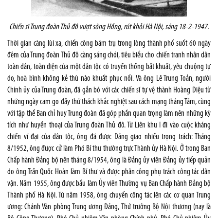
Chiến sĩ Trung đoàn Thủ đô vượt sông Hồng, rút khỏi Hà Nội, sáng 18-2-1947.
Thời gian càng lùi xa, chiến công bám trụ trong lòng thành phố suốt 60 ngày
đêm của Trung đoàn Thủ đô càng sáng chói, tiêu biểu cho chiến tranh nhân dân
toàn dân, toàn diện của một dân tộc có truyền thống bất khuất, yêu chuộng tự
do, hoà bình không kẻ thù nào khuất phục nổi. Và ông Lê Trung Toản, người
Chính ủy của Trung đoàn, đã gắn bó với các chiến sĩ tự vệ thành Hoàng Diệu từ
những ngày cam go đầy thử thách khắc nghiệt sau cách mạng tháng Tám, cùng
với tập thể Ban chỉ huy Trung đoàn đã góp phần quan trọng làm nên những kỳ
tích như huyền thoại của Trung đoàn Thủ đô. Từ Liên khu I đi vào cuộc kháng
chiến vĩ đại của dân tộc, ông đã được Đảng giao nhiều trọng trách: Tháng
8/1952, ông được cử làm Phó Bí thư thường trực Thành ủy Hà Nội. Ở trong Ban
Chấp hành Đảng bộ nên tháng 8/1954, ông là Đảng ủy viên Đảng ủy tiếp quản
do ông Trần Quốc Hoàn làm Bí thư và được phân công phụ trách công tác dân
vận. Năm 1955, ông được bầu làm Ủy viên Thường vụ Ban Chấp hành Đảng bộ
Thành phố Hà Nội. Từ năm 1958, ông chuyển công tác lên các cơ quan Trung
ương: Chánh Văn phòng Trung ương Đảng, Thứ trưởng Bộ Nội thương (nay là