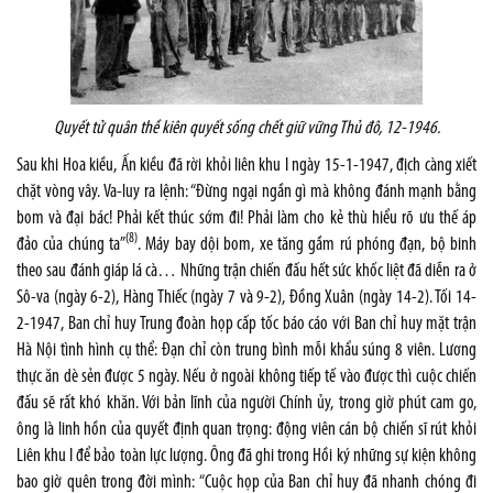
Quyết tử quân thề kiên quyết sống chết giữ vững Thủ đô, 12-1946.
Sau khi Hoa kiều, Ấn kiều đã rời khỏi liên khu I ngày 15-1-1947, địch càng xiết
chặt vòng vây. Va-luy ra lệnh: “Đừng ngại ngần gì mà không đánh mạnh bằng
bom và đại bác! Phải kết thúc sớm đi! Phải làm cho kẻ thù hiểu rõ ưu thế áp
(8)
đảo của chúng ta”
. Máy bay dội bom, xe tăng gầm rú phóng đạn, bộ binh
theo sau đánh giáp lá cà… Những trận chiến đấu hết sức khốc liệt đã diễn ra ở
Sô-va (ngày 6-2), Hàng Thiếc (ngày 7 và 9-2), Đồng Xuân (ngày 14-2). Tối 14-
2-1947, Ban chỉ huy Trung đoàn họp cấp tốc báo cáo với Ban chỉ huy mặt trận
Hà Nội tình hình cụ thể: Đạn chỉ còn trung bình mỗi khẩu súng 8 viên. Lương
thực ăn dè sẻn được 5 ngày. Nếu ở ngoài không tiếp tế vào được thì cuộc chiến
đấu sẽ rất khó khăn. Với bản lĩnh của người Chính ủy, trong giờ phút cam go,
ông là linh hồn của quyết định quan trọng: động viên cán bộ chiến sĩ rút khỏi
Liên khu I để bảo toàn lực lượng. Ông đã ghi trong Hồi ký những sự kiện không
bao giờ quên trong đời mình: “Cuộc họp của Ban chỉ huy đã nhanh chóng đi