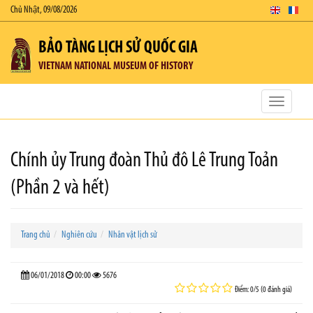
Chủ Nhật, 09/08/2026
BẢO TÀNG LỊCH SỬ QUỐC GIA
VIETNAM NATIONAL MUSEUM OF HISTORY
Toggle
navigatio
Chính ủy Trung đoàn Thủ đô Lê Trung Toản
(Phần 2 và hết)
Trang chủ
Nghiên cứu
Nhân vật lịch sử
06/01/2018
00:00
5676
Điểm: 0/5 (0 đánh giá)