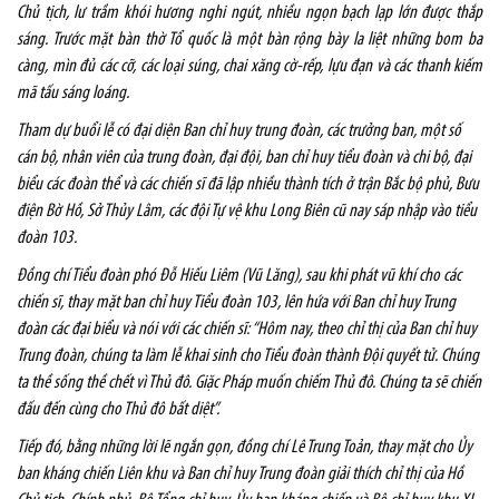
Chủ tịch, lư trầm khói hương nghi ngút, nhiều ngọn bạch lạp lớn được thắp
sáng. Trước mặt bàn thờ Tổ quốc là một bàn rộng bày la liệt những bom ba
càng, mìn đủ các cỡ, các loại súng, chai xăng cờ-rếp, lựu đạn và các thanh kiếm
mã tấu sáng loáng.
Tham dự buổi lễ có đại diện Ban chỉ huy trung đoàn, các trưởng ban, một số
cán bộ, nhân viên của trung đoàn, đại đội, ban chỉ huy tiểu đoàn và chi bộ, đại
biểu các đoàn thể và các chiến sĩ đã lập nhiều thành tích ở trận Bắc bộ phủ, Bưu
điện Bờ Hồ, Sở Thủy Lâm, các đội Tự vệ khu Long Biên cũ nay sáp nhập vào tiểu
đoàn 103.
Đồng chí Tiểu đoàn phó Đỗ Hiếu Liêm (Vũ Lăng), sau khi phát vũ khí cho các
chiến sĩ, thay mặt ban chỉ huy Tiểu đoàn 103, lên hứa với Ban chỉ huy Trung
đoàn các đại biểu và nói với các chiến sĩ: “Hôm nay, theo chỉ thị của Ban chỉ huy
Trung đoàn, chúng ta làm lễ khai sinh cho Tiểu đoàn thành Đội quyết tử. Chúng
ta thề sống thề chết vì Thủ đô. Giặc Pháp muốn chiếm Thủ đô. Chúng ta sẽ chiến
đấu đến cùng cho Thủ đô bất diệt”.
Tiếp đó, bằng những lời lẽ ngắn gọn, đồng chí Lê Trung Toản, thay mặt cho Ủy
ban kháng chiến Liên khu và Ban chỉ huy Trung đoàn giải thích chỉ thị của Hồ