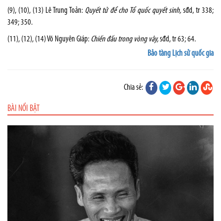
(9), (10), (13) Lê Trung Toản:
Quyết tử để cho Tổ quốc quyết sinh,
sđd, tr 338;
349; 350.
(11), (12), (14) Võ Nguyên Giáp:
Chiến đấu trong vòng vây,
sđd, tr 63; 64.
Bảo tàng Lịch sử quốc gia
Chia sẻ:
BÀI NỔI BẬT