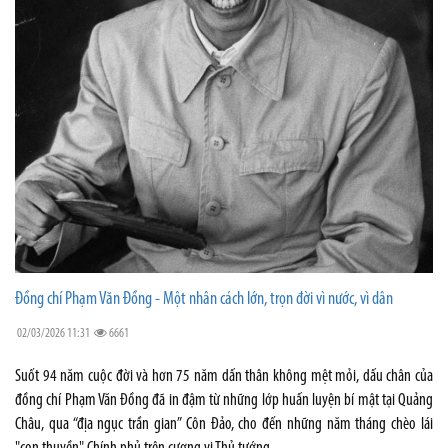
Đồng chí Phạm Văn Đồng - Một nhân cách lớn, trọn đời vì nước, vì dân
02/03/2026 11:31
6661
Suốt 94 năm cuộc đời và hơn 75 năm dấn thân không mệt mỏi, dấu chân của
đồng chí Phạm Văn Đồng đã in đậm từ những lớp huấn luyện bí mật tại Quảng
Châu, qua “địa ngục trần gian” Côn Đảo, cho đến những năm tháng chèo lái