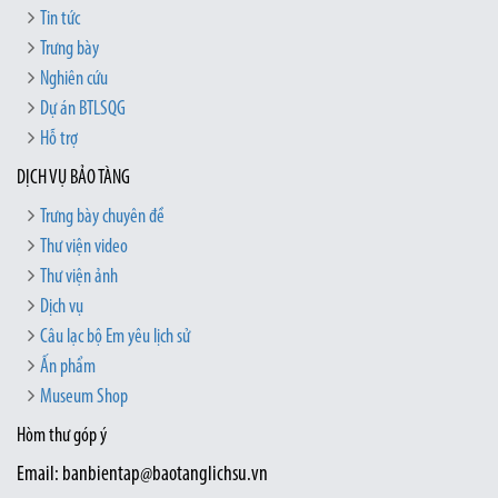
Tin tức
Trưng bày
Nghiên cứu
Dự án BTLSQG
Hỗ trợ
DỊCH VỤ BẢO TÀNG
Trưng bày chuyên đề
Thư viện video
Thư viện ảnh
Dịch vụ
Câu lạc bộ Em yêu lịch sử
Ấn phẩm
Museum Shop
Hòm thư góp ý
Email: banbientap@baotanglichsu.vn