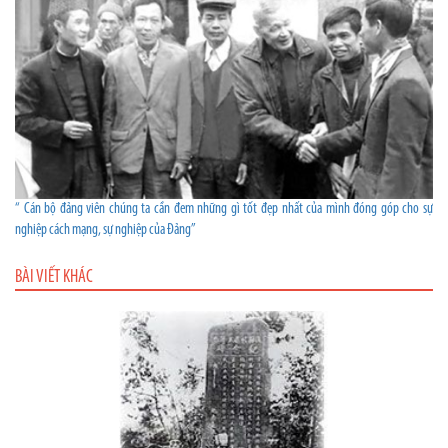
“ Cán bộ đảng viên chúng ta cần đem những gì tốt đẹp nhất của mình đóng góp cho sự
nghiệp cách mạng, sự nghiệp của Đảng”
BÀI VIẾT KHÁC