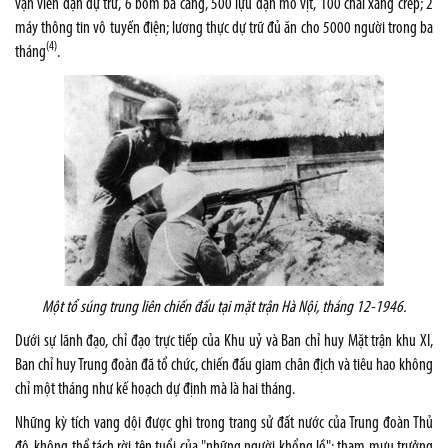
vạn viên đạn dự trữ, 6 bom ba càng, 500 lựu đạn mỏ vịt, 100 chai xăng crếp; 2
máy thông tin vô tuyến điện; lương thực dự trữ đủ ăn cho 5000 người trong ba
(4)
tháng
.
Một tổ súng trung liên
chiến đấu tại mặt trận Hà Nội
,
tháng
12-1946
.
Dưới sự lãnh đạo, chỉ đạo trực tiếp của Khu uỷ và Ban chỉ huy Mặt trận khu XI,
Ban chỉ huy Trung đoàn đã tổ chức, chiến đấu giam chân địch và tiêu hao không
chỉ một tháng như kế hoạch dự định mà là hai tháng.
Những kỳ tích vang dội được ghi trong trang sử đất nước của Trung đoàn Thủ
đô, không thể tách rời tên tuổi của "những người khổng lồ": tham mưu trưởng