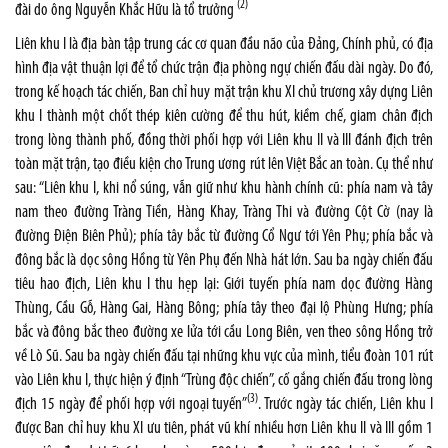
(2)
đài do ông Nguyễn Khắc Hữu là tổ trưởng
Liên khu I là địa bàn tập trung các cơ quan đầu não của Đảng, Chính phủ, có địa
hình địa vật thuận lợi để tổ chức trận địa phòng ngự chiến đấu dài ngày. Do đó,
trong kế hoạch tác chiến, Ban chỉ huy mặt trận khu XI chủ trương xây dựng Liên
khu I thành một chốt thép kiên cường để thu hút, kiềm chế, giam chân địch
trong lòng thành phố, đồng thời phối hợp với Liên khu II và III đánh địch trên
toàn mặt trận, tạo điều kiện cho Trung ương rút lên Việt Bắc an toàn. Cụ thể như
sau: “Liên khu I, khi nổ súng, vẫn giữ như khu hành chính cũ: phía nam và tây
nam theo đường Tràng Tiền, Hàng Khay, Tràng Thi và đường Cột Cờ (nay là
đường Điện Biên Phủ); phía tây bắc từ đường Cổ Ngư tới Yên Phụ; phía bắc và
đông bắc là dọc sông Hồng từ Yên Phụ đến Nhà hát lớn. Sau ba ngày chiến đấu
tiêu hao địch, Liên khu I thu hẹp lại: Giới tuyến phía nam dọc đường Hàng
Thùng, Cầu Gỗ, Hàng Gai, Hàng Bông; phía tây theo đại lộ Phùng Hưng; phía
bắc và đông bắc theo đường xe lửa tới cầu Long Biên, ven theo sông Hồng trở
về Lò Sũ. Sau ba ngày chiến đấu tại những khu vực của mình, tiểu đoàn 101 rút
vào Liên khu I, thực hiện ý định “Trùng độc chiến”, cố gắng chiến đấu trong lòng
(3)
địch 15 ngày để phối hợp với ngoại tuyến”
. Trước ngày tác chiến, Liên khu I
được Ban chỉ huy khu XI ưu tiên, phát vũ khí nhiều hơn Liên khu II và III gồm 1