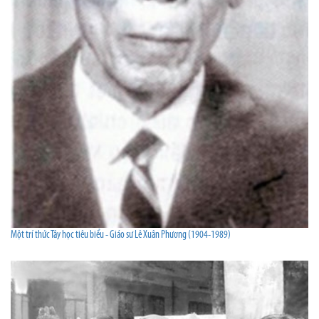
Một trí thức Tây học tiêu biểu - Giáo sư Lê Xuân Phương (1904-1989)