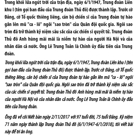
Trong khói lửa ngút trời của trận địa, ngày 6/1/1947, Trung đoàn Liên
khu I (tên gọi ban đầu của Trung đoàn Thủ đô) được thành lập. Trước cờ
Đảng, cờ Tổ quốc thiêng liêng, cán bộ chiến sĩ của Trung đoàn tự hào
gắn lên mũ "ca - lô" ngôi "sao tròn" của Quân đội quốc gia. Ngôi sao
tròn đã trở thành kỷ niệm sâu sắc của các chiến sĩ quyết tử. Trung đoàn
Thủ đô Anh hùng mãi mãi là niềm tự hào của người Hà Nội và của
nhân dân cả nước. Ông Lê Trung Toản là Chính ủy đầu tiên của Trung
đoàn.
Trong khói lửa ngút trời của trận địa, ngày 6/1/1947, Trung đoàn Liên khu I (tên
gọi ban đầu của Trung đoàn Thủ đô) được thành lập. Trước cờ Đảng, cờ Tổ quốc
thiêng liêng, cán bộ chiến sĩ của Trung đoàn tự hào gắn lên mũ "ca - lô" ngôi
"sao tròn" của Quân đội quốc gia. Ngôi sao tròn đã trở thành kỷ niệm sâu sắc
của các chiến sĩ quyết tử. Trung đoàn Thủ đô Anh hùng mãi mãi là niềm tự hào
của người Hà Nội và của nhân dân cả nước. Ông Lê Trung Toản là Chính ủy đầu
tiên của Trung đoàn.
Ông đã về cõi Niết bàn ngày 2/11/2017 với 97 tuổi đời, 75 tuổi Đảng. Kỷ niệm
71 năm ngày thành lập Trung đoàn Thủ đô (6/1/1947-6/1/2018), tôi viết bài
này để tri ân ông.