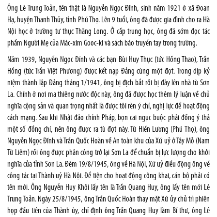
Ông Lê Trung Toản, tên thật là Nguyễn Ngọc Đĩnh, sinh năm 1921 ở xã Đoan
Hạ, huyện Thanh Thủy, tỉnh Phú Thọ. Lên 9 tuổi, ông đã được gia đình cho ra Hà
Nội học ở trường tư thục Thăng Long. Ở cấp trung học, ông đã sớm đọc tác
phẩm Người Mẹ của Mác-xim Gooc-ki và sách báo truyền tay trong trường.
Năm 1939, Nguyễn Ngọc Đĩnh và các bạn Bùi Huy Thục (tức Hồng Thao), Trần
Hồng (tức Trần Việt Phương) được kết nạp Đảng cùng một đợt. Trong dịp kỷ
niệm thành lập Đảng tháng 1/1941, ông bị địch bắt rồi bị đày lên nhà tù Sơn
La. Chính ở nơi ma thiêng nước độc này, ông đã được học thêm lý luận về chủ
nghĩa cộng sản và quan trọng nhất là được tôi rèn ý chí, nghị lực để hoạt động
cách mạng. Sau khi Nhật đảo chính Pháp, bọn cai ngục buộc phải đồng ý thả
một số đồng chí, nên ông được ra tù đợt này. Từ Hiền Lương (Phú Thọ), ông
Nguyễn Ngọc Đĩnh và Trần Quốc Hoàn về An toàn khu của Xứ uỷ ở Tây Mỗ (Nam
Từ Liêm) rồi ông được phân công trở lại Sơn La để chuẩn bị lực lượng cho khởi
nghĩa của tỉnh Sơn La. Đêm 19/8/1945, ông về Hà Nội, Xứ uỷ điều động ông về
công tác tại Thành uỷ Hà Nội. Để tiện cho hoạt động công khai, cán bộ phải có
tên mới. Ông Nguyễn Huy Khôi lấy tên là Trần Quang Huy, ông lấy tên mới Lê
Trung Toản. Ngày 25/8/1945, ông Trần Quốc Hoàn thay mặt Xứ ủy chủ trì phiên
họp đầu tiên của Thành ủy, chỉ định ông Trần Quang Huy làm Bí thư, ông Lê