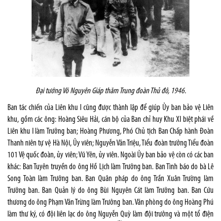
Đại tướng Võ Nguyên Giáp thăm Trung đoàn Thủ đô, 1946
.
Ban tác chiến của Liên khu I cũng được thành lập để giúp Ủy ban bảo vệ Liên
khu, gồm các ông: Hoàng Siêu Hải, cán bộ của Ban chỉ huy Khu XI biệt phái về
Liên khu I làm Trưởng ban; Hoàng Phương, Phó Chủ tịch Ban Chấp hành Đoàn
Thanh niên tự vệ Hà Nội, Ủy viên; Nguyễn Văn Triệu, Tiểu đoàn trưởng Tiểu đoàn
101 Vệ quốc đoàn, ủy viên; Vũ Yên, ủy viên. Ngoài Ủy ban bảo vệ còn có các ban
khác: Ban Tuyên truyền do ông Hồ Lịch làm Trưởng ban. Ban Tình báo do bà Lê
Song Toàn làm Trưởng ban. Ban Quân pháp do ông Trần Xuân Trường làm
Trưởng ban. Ban Quản lý do ông Bùi Nguyên Cát làm Trưởng ban. Ban Cứu
thương do ông Phạm Văn Trừng làm Trưởng ban. Văn phòng do ông Hoàng Phú
làm thư ký, có đội liên lạc do ông Nguyễn Quỳ làm đội trưởng và một tổ điện