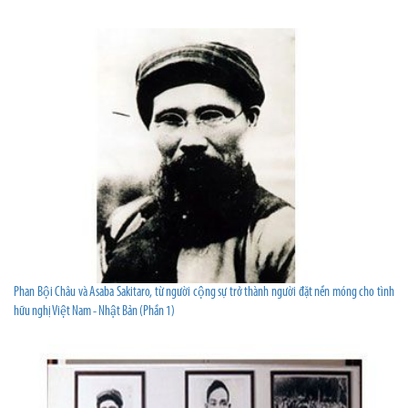
Phan Bội Châu và Asaba Sakitaro, từ người cộng sự trở thành người đặt nền móng cho tình
hữu nghị Việt Nam - Nhật Bản (Phần 1)