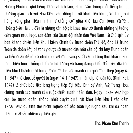
Hoàng Phương giỏi tiếng Pháp và lịch lãm, Phạm Văn Trừng giỏi tiếng Trung,
thường giao dịch với Hoa Kiều, vận động họ rời khỏi Liên khu I; Vũ Lăng oai
hùng xông pha "liều mình như chẳng có" giữa khói lửa đạn bom. Vũ Yên,
Hoàng Siêu Hải….đều là những cán bộ giỏi, sau này trở thành những vị tướng
cầm quân mưu lược, can đảm của Quân đội nhân dân Việt Nam. Là Chủ tịch Ủy
ban kháng chiến Liên khu I kiêm Chính ủy Trung đoàn Thủ đô, ông Lê Trung
Toản đã đoàn kết, phát huy được sở trường của mỗi cán bộ chỉ huy Trung đoàn
và Tiểu đoàn để rồi có những quyết định sáng suốt vào những thời khắc mang
tầm chiến lược: Thống nhất các lực lượng vũ trang đang chiến đấu trên địa bàn
Liên khu I thành một Trung đoàn để tạo sức mạnh của quả đấm thép (ngày 6-
1-1947); tổ chức Lễ quyết tử (ngày 14-1-1947); nhân dịp tết dân tộc (Đinh Hợi,
1947) tổ chức bữa tiệc long trọng tiếp đại biểu lãnh sự Anh, Mỹ, Trung Hoa,
chứng minh sức mạnh của cuộc chiến tranh nhân dân. Ngày 15-2-1947 họp
cán bộ trung đoàn, thống nhất quyết định rút khỏi Liên khu I vào đêm
17/2/1947 dù tình thế hiểm nghèo để bảo toàn lực lượng sau khi đã hoàn
thành xuất sắc nhiệm vụ trên giao.
Ths. Phạm Kim Thanh