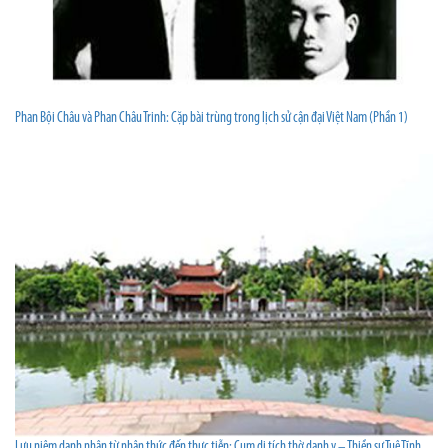
Phan Bội Châu và Phan Châu Trinh: Cặp bài trùng trong lịch sử cận đại Việt Nam (Phần 1)
Lưu niệm danh nhân từ nhận thức đến thực tiễn: Cụm di tích thờ danh y – Thiền sư Tuệ Tĩnh