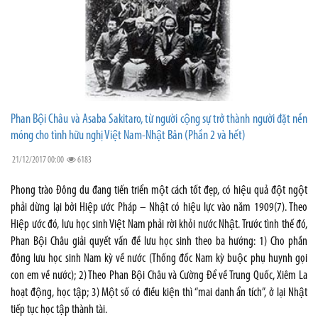
Phan Bội Châu và Asaba Sakitaro, từ người cộng sự trở thành người đặt nền
móng cho tình hữu nghị Việt Nam-Nhật Bản (Phần 2 và hết)
21/12/2017 00:00
6183
Phong trào Đông du đang tiến triển một cách tốt đẹp, có hiệu quả đột ngột
phải dừng lại bởi Hiệp ước Pháp – Nhật có hiệu lực vào năm 1909(7). Theo
Hiệp ước đó, lưu học sinh Việt Nam phải rời khỏi nước Nhật. Trước tình thế đó,
Phan Bội Châu giải quyết vấn đề lưu học sinh theo ba hướng: 1) Cho phần
đông lưu học sinh Nam kỳ về nước (Thống đốc Nam kỳ buộc phụ huynh gọi
con em về nước); 2) Theo Phan Bội Châu và Cường Để về Trung Quốc, Xiêm La
hoạt động, học tập; 3) Một số có điều kiện thì “mai danh ẩn tích”, ở lại Nhật
tiếp tục học tập thành tài.