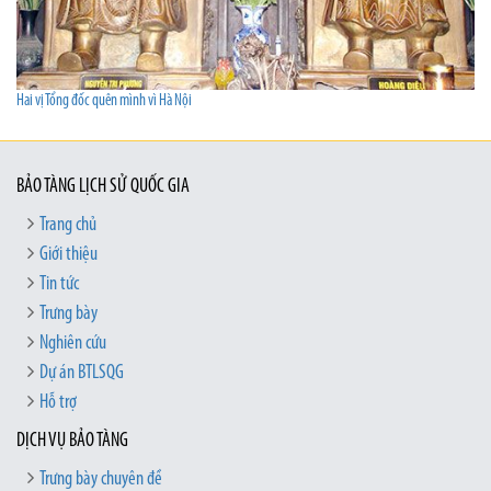
Hai vị Tổng đốc quên mình vì Hà Nội
BẢO TÀNG LỊCH SỬ QUỐC GIA
Trang chủ
Giới thiệu
Tin tức
Trưng bày
Nghiên cứu
Dự án BTLSQG
Hỗ trợ
DỊCH VỤ BẢO TÀNG
Trưng bày chuyên đề