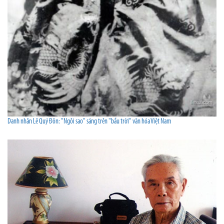
Danh nhân Lê Quý Đôn: "Ngôi sao" sáng trên "bầu trời" văn hóa Việt Nam