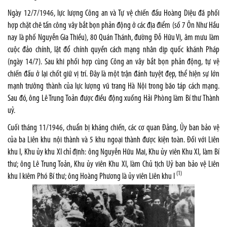
Ngày 12/7/1946, lực lượng Công an và Tự vệ chiến đấu Hoàng Diệu đã phối
hợp chặt chẽ tấn công vây bắt bọn phản động ở các địa điểm (số 7 Ôn Như Hầu
nay là phố Nguyễn Gia Thiều), 80 Quán Thánh, đường Đỗ Hữu Vị, âm mưu làm
cuộc đảo chính, lật đổ chính quyền cách mạng nhân dịp quốc khánh Pháp
(ngày 14/7). Sau khi phối hợp cùng Công an vây bắt bọn phản động, tự vệ
chiến đấu ở lại chốt giữ vị trí. Đây là một trận đánh tuyệt đẹp, thể hiện sự lớn
mạnh trưởng thành của lực lượng vũ trang Hà Nội trong bão táp cách mạng.
Sau đó, ông Lê Trung Toản được điều động xuống Hải Phòng làm Bí thư Thành
uỷ.
Cuối tháng 11/1946, chuẩn bị kháng chiến, các cơ quan Đảng, Ủy ban bảo vệ
của ba Liên khu nội thành và 5 khu ngoại thành được kiện toàn. Đối với Liên
khu I, Khu ủy khu XI chỉ định: ông Nguyễn Hữu Mai, Khu ủy viên Khu XI, làm Bí
thư; ông Lê Trung Toản, Khu ủy viên Khu XI, làm Chủ tịch Uỷ ban bảo vệ Liên
(1)
khu I kiêm Phó Bí thư; ông Hoàng Phương là ủy viên Liên khu I