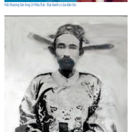
Hải thượng lãn ông Lê Hữu Trác: Đại danh y của dân tộc