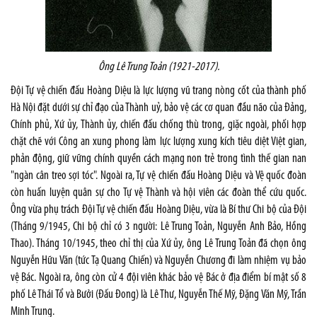
Ông Lê Trung Toản (1921-2017).
Đội Tự vệ chiến đấu Hoàng Diệu là lực lượng vũ trang nòng cốt của thành phố
Hà Nội đặt dưới sự chỉ đạo của Thành uỷ, bảo vệ các cơ quan đầu não của Đảng,
Chính phủ, Xứ ủy, Thành ủy, chiến đấu chống thù trong, giặc ngoài, phối hợp
chặt chẽ với Công an xung phong làm lực lượng xung kích tiêu diệt Việt gian,
phản động, giữ vững chính quyền cách mạng non trẻ trong tình thế gian nan
"ngàn cân treo sợi tóc". Ngoài ra, Tự vệ chiến đấu Hoàng Diệu và Vệ quốc đoàn
còn huấn luyện quân sự cho Tự vệ Thành và hội viên các đoàn thể cứu quốc.
Ông vừa phụ trách Đội Tự vệ chiến đấu Hoàng Diệu, vừa là Bí thư Chi bộ của Đội
(Tháng 9/1945, Chi bộ chỉ có 3 người: Lê Trung Toản, Nguyễn Anh Bảo, Hồng
Thao). Tháng 10/1945, theo chỉ thị của Xứ ủy, ông Lê Trung Toản đã chọn ông
Nguyễn Hữu Văn (tức Tạ Quang Chiến) và Nguyễn Chương đi làm nhiệm vụ bảo
vệ Bác. Ngoài ra, ông còn cử 4 đội viên khác bảo vệ Bác ở địa điểm bí mật số 8
phố Lê Thái Tổ và Bưởi (Đấu Đong) là Lê Thư, Nguyễn Thế Mỹ, Đặng Văn Mỹ, Trần
Minh Trung.