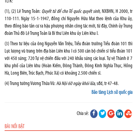
TLTK:
(1), (2) Lê Trung Toản:
Quyết tử để cho Tổ quốc quyết sinh,
NXBHN, H 2000, tr
110-111. Ngày 15-1-1947, đồng chí Nguyễn Hữu Mai theo lệnh của Khu ủy,
theo đồng bào tản cư ra hậu phượng nhân công tác mới, từ đây, Chính ủy Trung
đoàn Thủ đô Lê Trung Toản là Bí thư Liên khu ủy Liên khu I.
(3) Theo tư liệu của ông Nguyễn Văn Triệu, Tiểu đoàn trưởng Tiểu đoàn 101 thì
Lực lượng vũ trang trên địa bàn Liên khu I có 500 cán bộ chiến sĩ tiểu đoàn 101
với 450 súng; 720 Tự vệ chiến đấu với 240 khẩu súng các loại. Tự vệ Thành ở 7
khu phố của Liên khu (Hoàn Kiếm, Đông Thành, Đông Kinh Nghĩa Thục, Hồng
Hà, Long Biên, Trúc Bạch, Phúc Xá) có khoảng 2.500 chiến sĩ.
(4) Trung tướng Vương Thừa Vũ:
Hà Nội 60 ngày khói lửa,
sđd, tr 47-48.
Bảo tàng Lịch sử quốc gia
Chia sẻ:
BÀI NỔI BẬT