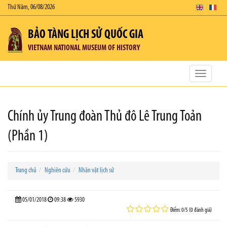
Thứ Năm, 06/08/2026
BẢO TÀNG LỊCH SỬ QUỐC GIA
VIETNAM NATIONAL MUSEUM OF HISTORY
Toggle
navigatio
Chính ủy Trung đoàn Thủ đô Lê Trung Toản
(Phần 1)
Trang chủ
Nghiên cứu
Nhân vật lịch sử
05/01/2018
09:38
5930
Điểm: 0/5 (0 đánh giá)