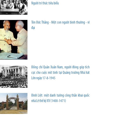
Người trí thức tiêu biểu
Tôn Đức Thắng - Một con người bình thường - vĩ
đại
Đồng chí Quản Xuân Nam, người đóng góp tích
cực cho cuộc mít tinh tại Quảng trường Nhà hát
Lớn ngày 17-8-1945
Đinh Liệt: một danh tướng công thần khai quốc
nhà Lê thế kỷ XV (1400-1471)