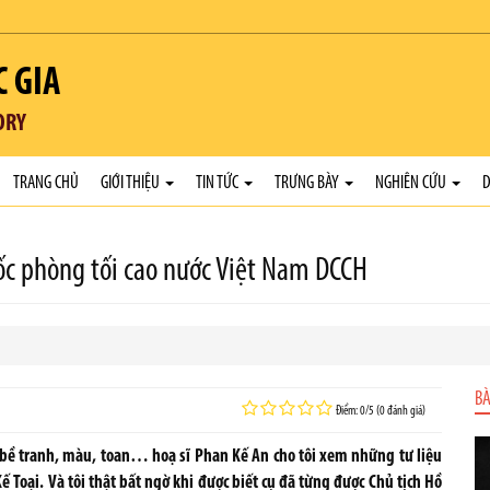
C GIA
ORY
TRANG CHỦ
GIỚI THIỆU
TIN TỨC
TRƯNG BÀY
NGHIÊN CỨU
D
ốc phòng tối cao nước Việt Nam DCCH
BÀ
Điểm: 0/5 (0 đánh giá)
bề tranh, màu, toan… hoạ sĩ Phan Kế An cho tôi xem những tư liệu
 Toại. Và tôi thật bất ngờ khi được biết cụ đã từng được Chủ tịch Hồ