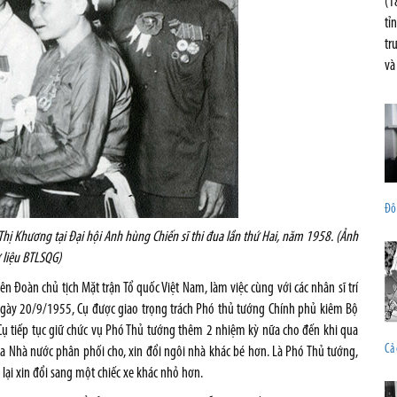
(1
tỉ
tr
và
Đô
ị Khương tại Đại hội Anh hùng Chiến sĩ thi đua lần thứ Hai, năm 1958. (Ảnh
 liệu BTLSQG)
n Đoàn chủ tịch Mặt trận Tổ quốc Việt Nam, làm việc cùng với các nhân sĩ trí
Ngày 20/9/1955, Cụ được giao trọng trách Phó thủ tướng Chính phủ kiêm Bộ
ụ tiếp tục giữ chức vụ Phó Thủ tướng thêm 2 nhiệm kỳ nữa cho đến khi qua
Cả 
của Nhà nước phân phối cho, xin đổi ngôi nhà khác bé hơn. Là Phó Thủ tướng,
 lại xin đổi sang một chiếc xe khác nhỏ hơn.