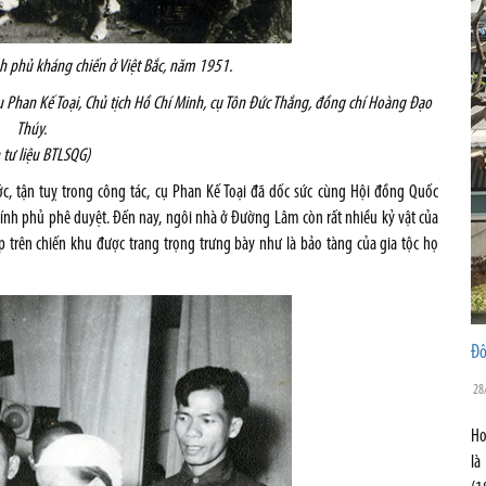
h phủ kháng chiến ở Việt Bắc, năm 1951.
ụ Phan Kế Toại, Chủ tịch Hồ Chí Minh, cụ Tôn Đức Thắng, đồng chí Hoàng Đạo
Thúy.
 tư liệu BTLSQG)
c, tận tuỵ trong công tác, cụ Phan Kế Toại đã dốc sức cùng Hội đồng Quốc
ính phủ phê duyệt. Đến nay, ngôi nhà ở Đường Lâm còn rất nhiều kỷ vật của
trên chiến khu được trang trọng trưng bày như là bảo tàng của gia tộc họ
Đô
28
Ho
là