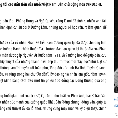
g tối cao đầu tiên của nước Việt Nam Dân chủ Cộng hòa (VNDCCH).
g dân tộc - Phùng Hưng và Ngô Quyền, cũng là nơi đã sinh ra nhiều anh tài,
n định cư lâu đời ở Đường Lâm, những người có học vấn, ra làm quan, để
 thứ ba của cử nhân Phan Kế Tiến. Con đường quan lại đã được cha ông làm
c trường Hành chính thuộc địa - trường đào tạo quan lại thuộc địa của Pháp
ay mắn được gặp Nguyễn Ái Quốc năm 1911. Và ý tưởng học để giúp dân, cứu
hiệt huyết của những thanh niên tiếp thu tri thức mới “tây học” như luật sư
ng, làm Tri huyện rồi Tuần phủ, Tổng đốc các tỉnh Hà Tĩnh, Tuyên Quang,
đâu, cụ cũng trọng hai chữ “An dân”, lấy đạo nghĩa nhân làm gốc. Năm 1944,
 Việt Minh bằng cách trao một tín phiếu 500 đồng bạc Đông Dương qua ông
 buổi giao thời của lịch sử, Cụ cũng như Luật sư Phan Anh, bác sĩ Trần Văn
Đồ
ngộ nhận sức mạnh của cường quốc Nhật Bản “đồng chủng, đồng văn, giúp ta
dâ
ằng chủ thuyết ấy đã lỗi thời. Nhưng cũng may mắn và kỳ diệu thay; chính
02