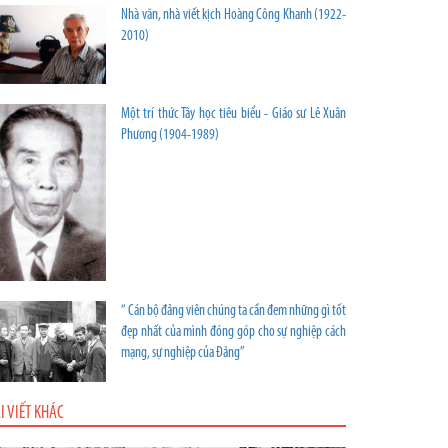
Nhà văn, nhà viết kịch Hoàng Công Khanh (1922-
2010)
Một trí thức Tây học tiêu biểu - Giáo sư Lê Xuân
Phương (1904-1989)
“ Cán bộ đảng viên chúng ta cần đem những gì tốt
đẹp nhất của mình đóng góp cho sự nghiệp cách
mạng, sự nghiệp của Đảng”
I VIẾT KHÁC