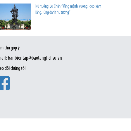
Nữ tướng Lê Chân “Vâng mệnh vương, dẹp xâm
lăng, lừng danh nữ tướng”
m thư góp ý
ail: banbientap@baotanglichsu.vn
eo dõi chúng tôi