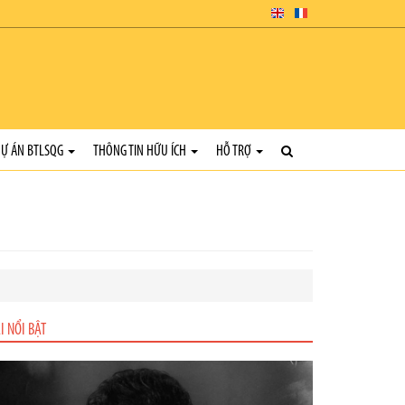
Ự ÁN BTLSQG
THÔNG TIN HỮU ÍCH
HỖ TRỢ
I NỔI BẬT