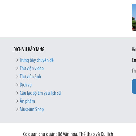
DỊCH VỤ BẢO TÀNG
Hò
Trưng bày chuyên đề
Em
Thư viện video
Th
Thư viện ảnh
Dịch vụ
Câu lạc bộ Em yêu lịch sử
Ấn phẩm
Museum Shop
Cơ quan chủ quản: Bộ Văn hóa, Thể thao và Du lịch