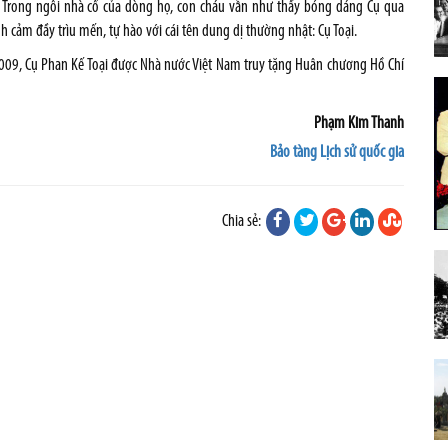
 Trong ngôi nhà cổ của dòng họ, con cháu vẫn như thấy bóng dáng Cụ qua
 cảm đầy trìu mến, tự hào với cái tên dung dị thường nhật: Cụ Toại.
009, Cụ Phan Kế Toại được Nhà nước Việt Nam truy tặng Huân chương Hồ Chí
Phạm Kim Thanh
Bảo tàng Lịch sử quốc gia
Chia sẻ: