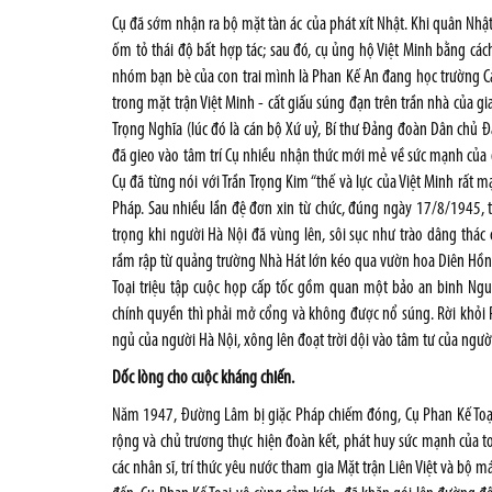
Cụ đã sớm nhận ra bộ mặt tàn ác của phát xít Nhật. Khi quân Nhậ
ốm tỏ thái độ bất hợp tác; sau đó, cụ ủng hộ Việt Minh bằng 
nhóm bạn bè của con trai mình là Phan Kế An đang học trường C
trong mặt trận Việt Minh - cất giấu súng đạn trên trần nhà của 
Trọng Nghĩa (lúc đó là cán bộ Xứ uỷ, Bí thư Đảng đoàn Dân chủ 
đã gieo vào tâm trí Cụ nhiều nhận thức mới mẻ về sức mạnh của dâ
Cụ đã từng nói với Trần Trọng Kim “thế và lực của Việt Minh rất 
Pháp. Sau nhiều lần đệ đơn xin từ chức, đúng ngày 17/8/1945, t
trọng khi người Hà Nội đã vùng lên, sôi sục như trào dâng thá
rầm rập từ quảng trường Nhà Hát lớn kéo qua vườn hoa Diên Hồng
Toại triệu tập cuộc họp cấp tốc gồm quan một bảo an binh Ngu
chính quyền thì phải mở cổng và không được nổ súng. Rời khỏi
ngủ của người Hà Nội, xông lên đoạt trời dội vào tâm tư của n
Dốc lòng cho cuộc kháng chiến.
Năm 1947, Đường Lâm bị giặc Pháp chiếm đóng, Cụ Phan Kế Toại c
rộng và chủ trương thực hiện đoàn kết, phát huy sức mạnh của to
các nhân sĩ, trí thức yêu nước tham gia Mặt trận Liên Việt và bộ