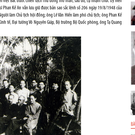
ến Việt Bắc trước chiến dịch Thu đông mở màn, sau đó, cụ nhậm chức Uỷ viên
sĩ Phan Kế An vẫn lưu giữ được bản sao sắc lệnh số 206 ngày 19/8/1948 của
Người làm Chủ tịch hội đồng; ông Lê Văn Hiến làm phó chủ tịch; ông Phan Kế
Kinh tế, Đại tướng Võ Nguyên Giáp, Bộ trưởng Bộ Quốc phòng, ông Tạ Quang
BÀ