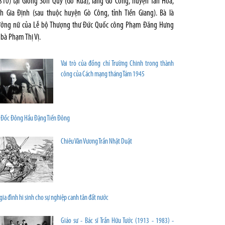
810) tại Giồng Sơn Quy (Gò Rùa), làng Gò Công, huyện Tân Hòa,
nh Gia Định (sau thuộc huyện Gò Công, tỉnh Tiền Giang). Bà là
ưởng nữ của Lễ bộ Thượng thư Đức Quốc công Phạm Đăng Hưng
 bà Phạm Thị Vị.
Vai trò của đồng chí Trường Chinh trong thành
công của Cách mạng tháng Tám 1945
 Đốc Đông Hầu Đặng Tiến Đông
Chiêu Văn Vương Trần Nhật Duật
gia đình hi sinh cho sự nghiệp canh tân đất nước
Giáo sư - Bác sĩ Trần Hữu Tước (1913 - 1983) -