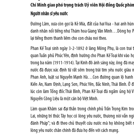
Chí Minh giao phó trọng trách Uỷ viên Hội đồng Quốc phòn
Người nhân sĩ yêu nước
Đường Lâm, xưa còn gọi là Kẻ Mía, đất của hai Vua - hai anh hùn
danh nhân nổi tiếng như Thám hoa Giang Văn Minh…Dòng họ Pha
lại tiếng thơm thanh liêm cho con cháu noi theo.
Phan Kế Toại sinh ngày 3-2-1892 ở làng Mông Phụ, là con trai
quan Tuần phủ Phúc Yên, định hướng cho Phan Kế Toại khi vào họ
trong ba năm (1911-1914). Tại Kinh đô ánh sáng này, ông đã m
nước đã được xác định từ rất sớm trong trái tim yêu nước giàu n
Phan Anh, luật sư Nguyễn Mạnh Hà…Con đường quan lộ hanh thô
Kiến An, Nam Định, Lạng Sơn, Phúc Yên, Bắc Ninh, Thái Bình. Ở 
lúc còn làm Tổng đốc Thái Bình, Phan Kế Toại đã ngầm ủng hộ
Nguyễn Công Liệu là một cán bộ Việt Minh.
Làm quan Khâm sai đại thần trong chính phủ Trần Trọng Kim trong
Lai, những trí thức Tây học có lòng yêu nước, thương nòi vẫn 
đánh Pháp”; và đi theo chủ thuyết cứu nước mà họ không biết r
lòng yêu nước chân chính đã đưa họ đến với cách mạng.