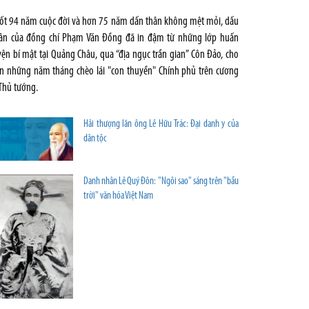
ốt 94 năm cuộc đời và hơn 75 năm dấn thân không mệt mỏi, dấu
ân của đồng chí Phạm Văn Đồng đã in đậm từ những lớp huấn
yện bí mật tại Quảng Châu, qua “địa ngục trần gian” Côn Đảo, cho
n những năm tháng chèo lái "con thuyền" Chính phủ trên cương
 Thủ tướng.
Hải thượng lãn ông Lê Hữu Trác: Đại danh y của
dân tộc
Danh nhân Lê Quý Đôn: "Ngôi sao" sáng trên "bầu
trời" văn hóa Việt Nam