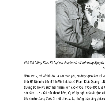
Phó thủ tướng Phan Kế Toại nói chuyện với nữ anh hùng Nguyễn Th
tư
Năm 1955, trở về thủ đô Hà Nội thân yêu, cụ được giao làm uỷ viê
thức Hà Nội như bác sĩ Trần Văn Lai, bác sĩ Phạm Khắc Quảng…
trưởng Bộ Nội vụ suốt hai nhiệm kỳ 1955-1958; 1958-1961. Và C
đời năm 1973. Giữ đức thanh liêm, Cụ trả lại ngôi nhà rất rộng 
tiêu chuẩn của cụ được đi một chiếc xe to, nhưng thấy lãng phí, cụ