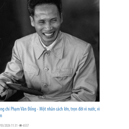
ng chí Phạm Văn Đồng - Một nhân cách lớn, trọn đời vì nước, vì
n
/03/2026 11:31
6537