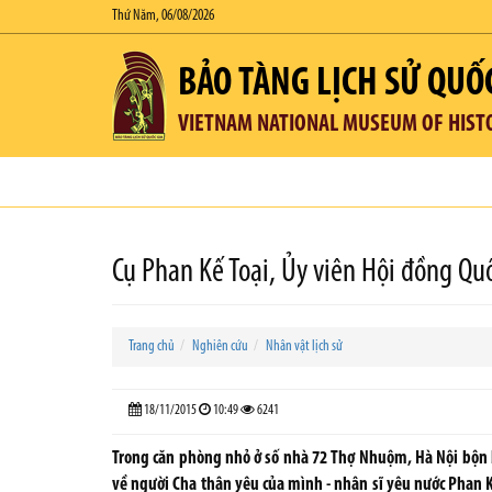
Thứ Năm, 06/08/2026
BẢO TÀNG LỊCH SỬ QUỐ
VIETNAM NATIONAL MUSEUM OF HIST
Cụ Phan Kế Toại, Ủy viên Hội đồng Qu
Trang chủ
Nghiên cứu
Nhân vật lịch sử
18/11/2015
10:49
6241
Trong căn phòng nhỏ ở số nhà 72 Thợ Nhuộm, Hà Nội bộn 
về người Cha thân yêu của mình - nhân sĩ yêu nước Phan Kế