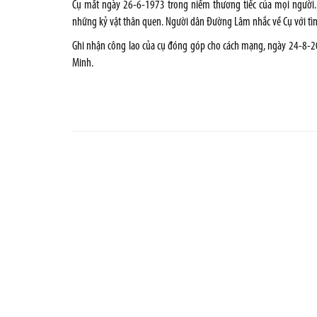
Cụ mất ngày 26-6-1973 trong niềm thương tiếc của mọi người.
những kỷ vật thân quen. Người dân Đường Lâm nhắc về Cụ với tình
Ghi nhận công lao của cụ đóng góp cho cách mạng, ngày 24-8-2
Minh.