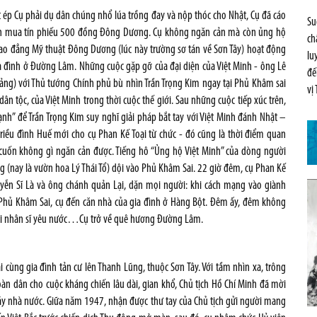
t ép Cụ phải dụ dân chúng nhổ lúa trồng đay và nộp thóc cho Nhật, Cụ đã cáo
Su
cách mua tín phiếu 500 đồng Đông Dương. Cụ không ngăn cản mà còn ủng hộ
ch
ao đẳng Mỹ thuật Đông Dương (lúc này trường sơ tán về Sơn Tây) hoạt động
lu
gia đình ở Đường Lâm. Những cuộc gặp gỡ của đại diện của Việt Minh - ông Lê
đế
Đảng) với Thủ tướng Chính phủ bù nhìn Trần Trọng Kim ngay tại Phủ Khâm sai
vị
n tộc, của Việt Minh trong thời cuộc thế giới. Sau những cuộc tiếp xúc trên,
mạnh” để Trần Trọng Kim suy nghĩ giải pháp bắt tay với Việt Minh đánh Nhật –
riều đình Huế mới cho cụ Phan Kế Toại từ chức - đó cũng là thời điểm quan
c cuốn không gì ngăn cản được. Tiếng hô “Ủng hộ Việt Minh” của dòng người
 (nay là vườn hoa Lý Thái Tổ) dội vào Phủ Khâm Sai. 22 giờ đêm, cụ Phan Kế
yễn Sĩ Là và ông chánh quản Lại, dặn mọi người: khi cách mạng vào giành
 Phủ Khâm Sai, cụ đến căn nhà của gia đình ở Hàng Bột. Đêm ấy, đêm không
gười nhân sĩ yêu nước…Cụ trở về quê hương Đường Lâm.
ùng gia đình tản cư lên Thanh Lũng, thuộc Sơn Tây. Với tầm nhìn xa, trông
àn dân cho cuộc kháng chiến lâu dài, gian khổ, Chủ tịch Hồ Chí Minh đã mời
 máy nhà nước. Giữa năm 1947, nhận được thư tay của Chủ tịch gửi người mang