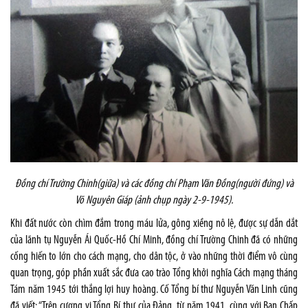
Đồng chí Trường Chinh
(giữa) và các đồng chí Phạm Văn Đồng
(người đứng) và
Võ Nguyên Giáp (ảnh chụp
ngày
2-9-1945).
Khi đất nước còn chìm đắm trong máu lửa, gông xiềng nô lệ, được sự dẫn dắt
của lãnh tụ Nguyễn Ái Quốc-Hồ Chí Minh, đồng chí Trường Chinh đã có những
cống hiến to lớn cho cách mạng, cho dân tộc, ở vào những thời điểm vô cùng
quan trọng, góp phần xuất sắc đưa cao trào Tổng khởi nghĩa Cách mạng tháng
Tám năm 1945 tới thắng lợi huy hoàng. Cố Tổng bí thư Nguyễn Văn Linh cũng
đã viết: “Trên cương vị Tổng Bí thư của Đảng, từ năm 1941, cùng với Ban Chấp