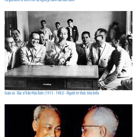
Cả gia đình hi sinh cho sự nghiệp canh tân đất nước
Giáo sư - Bác sĩ Trần Hữu Tước (1913 - 1983) - Người trí thức tiêu biểu