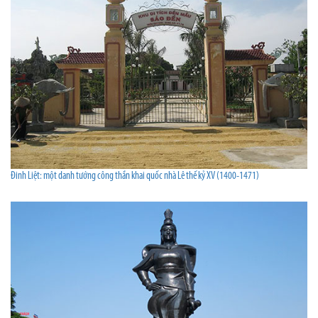
Đinh Liệt: một danh tướng công thần khai quốc nhà Lê thế kỷ XV (1400-1471)