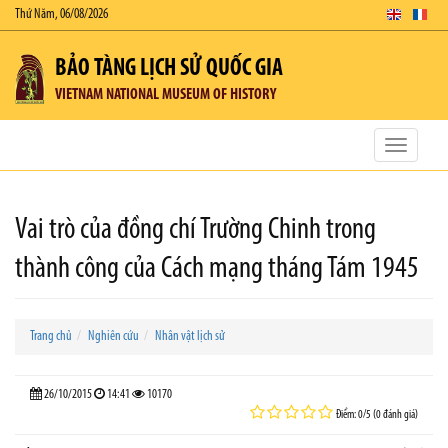
Thứ Năm, 06/08/2026
BẢO TÀNG LỊCH SỬ QUỐC GIA
VIETNAM NATIONAL MUSEUM OF HISTORY
Toggle
navigatio
Vai trò của đồng chí Trường Chinh trong
thành công của Cách mạng tháng Tám 1945
Trang chủ
Nghiên cứu
Nhân vật lịch sử
26/10/2015
14:41
10170
Điểm: 0/5 (0 đánh giá)