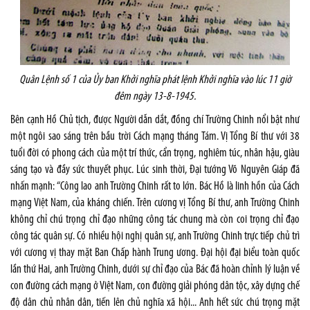
Quân Lệnh số 1 của Ủy ban Khởi nghĩa phát lệnh Khởi nghĩa vào lúc 11 giờ
đêm ngày 13-8-1945.
Bên cạnh Hồ Chủ tịch, được Người dẫn dắt, đồng chí Trường Chinh nổi bật như
một ngôi sao sáng trên bầu trời Cách mạng tháng Tám. Vị Tổng Bí thư với 38
tuổi đời có phong cách của một trí thức, cẩn trọng, nghiêm túc, nhân hậu, giàu
sáng tạo và đầy sức thuyết phục. Lúc sinh thời, Đại tướng Võ Nguyên Giáp đã
nhấn mạnh: “Công lao anh Trường Chinh rất to lớn. Bác Hồ là linh hồn của Cách
mạng Việt Nam, của kháng chiến. Trên cương vị Tổng Bí thư, anh Trường Chinh
không chỉ chú trọng chỉ đạo những công tác chung mà còn coi trọng chỉ đạo
công tác quân sự. Có nhiều hội nghị quân sự, anh Trường Chinh trực tiếp chủ trì
với cương vị thay mặt Ban Chấp hành Trung ương. Đại hội đại biểu toàn quốc
lần thứ Hai, anh Trường Chinh, dưới sự chỉ đạo của Bác đã hoàn chỉnh lý luận về
con đường cách mạng ở Việt Nam, con đường giải phóng dân tộc, xây dựng chế
độ dân chủ nhân dân, tiến lên chủ nghĩa xã hội... Anh hết sức chú trọng mặt