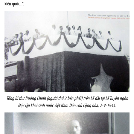
kiến quốc...”.
Tổng Bí thư Trường Chinh (người thứ 2 bên phải) tr
ên
Lễ đài tại Lễ Tuyên
n
gôn
Độc lập khai sinh
n
ước Việt Nam Dân chủ
C
ộng hòa
,
2-9-1945.