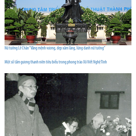
Nữ tướng Lê Chân “Vâng mệnh vương, dẹp xâm lăng, lừng danh nữ tướng”
Một số tấm gương thanh niên tiêu biểu trong phong trào Xô Viết Nghệ Tĩnh