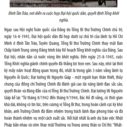
Đình Tân Trào, nơi diễn ra cuộc họp Đại hội quốc dân
,
quyết định Tổng khởi
nghĩa.
Ngay sau Hội nghị Toàn quốc của Đảng do Tổng Bí thư Trường Chinh chủ trì;
ngày 16-8-1945, Đại hội quốc dân đã họp dưới sự chủ trì của lãnh tụ Hồ Chí
Minh ở đình Tân Trào, Tuyên Quang. Tổng Bí thư Trường Chinh thay mặt Ban
Chấp hành Trung ương Đảng trình bày Kế hoạch Tổng khởi nghĩa của Đảng. Sau
Đại hội, nhân dân cả nước vùng lên khởi nghĩa. Đến ngày 25-8-1945, cuộc
Tổng Khởi nghĩa giành chính quyền đã thắng lợi trọn vẹn. Sau này, nhớ lại thời
kỳ mấy năm hoạt động quan trọng đó, nhất là trong gần 3 năm vắng lãnh tụ
Nguyễn Ái Quốc; Đại tướng Võ Nguyên Giáp - một người bạn thân thiết, thủy
chung của đồng chí Trường Chinh đã đánh giá cao tài năng lãnh đạo sắc sảo,
quyết đoán và đúng đắn của vị Tổng Bí thư Trường Chinh. Đại tướng Võ Nguyên
Giáp kể lại: “Từ tháng 8/1942 đến tháng 9/1944, Bác Hồ đi vắng, có thời gian
khá dài, không có tin tức, trên cương vị Tổng Bí thư, trong hoàn cảnh cực kỳ khó
khăn, anh Trường Chinh đã đảm nhiệm trọng trách lãnh đạo phong trào và đã
hoàn thành nhiệm vụ một cách xuất sắc. Nổi bật nhất là anh dự báo việc Nhật
Pháp bắn nhau và sớm thay mặt Thường vụ Trung ương thảo ra Chỉ thị: “Nhật-