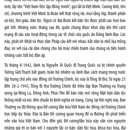
mới, lấy tên “Việt Nam Độc lập đồng minh”, gọi tắt là Việt Minh. Cương lĩnh, tôn
chỉ, chương trình Việt Minh là đoàn kết thật rộng rãi, mọi tầng lớp, thành phần
xã hội, tôn giáo, dân tộc. Ngọn cờ đại đoàn kết dân tộc được phất cao hơn bao
giờ hết. Những năm tháng sau đó, quần chúng được khơi dậy khí thế cách
mạng đi sâu vào hoạt động trong các tổ chức cứu quốc do Đảng lãnh đạo. Lúc
này, phát xít Nhật và thực dân Pháp câu kết với nhau: bắt dân ta nhổ lúa trồng
đay, vơ vét của cải dân chúng cho bộ máy chiến tranh của chúng và tiến hành
những cuộc bắt bớ, đàn áp.
Từ tháng 8-1942, lãnh tụ Nguyễn Ái Quốc đi Trung Quốc và bị chính quyền
Tưởng Giới Thạch bắt giam, toàn bộ nhiệm vụ lãnh đạo cách mạng trong nước
tập trung chủ yếu vào đồng chí Trường Chinh, lúc này là Tổng Bí thư. Từ ngày 25
đến 28-2-1943, Tổng Bí thư Trường Chinh đã triệu tập Ban Thường vụ Trung
ương tại Võng La, Đông Anh, Phúc Yên để bàn việc mở rộng Mặt trận dân tộc
thống nhất và xúc tiến chuẩn bị khởi nghĩa vũ trang. Cũng tại Hội nghị này, Ban
Thường vụ đã thông qua Đề cương Văn hóa Việt Nam do đồng chí Trường Chinh
trực tiếp dự thảo. Đây là Bản Đề cương quan trọng đề ra đường lối phát triển
nền văn hóa Việt Nam. Cho đến giờ, Đề cươngVăn hóa này vẫn còn nguyên
những giá trị cơ bản với 3 nguyên tắc cơ bản: dân tộc hóa, khoa học hóa, đại