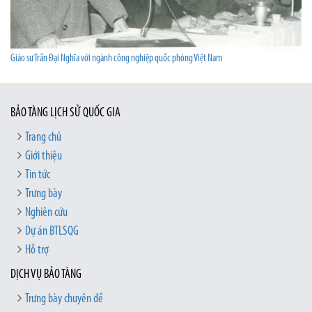
Giáo sư Trần Đại Nghĩa với ngành công nghiệp quốc phòng Việt Nam
BẢO TÀNG LỊCH SỬ QUỐC GIA
Trang chủ
Giới thiệu
Tin tức
Trưng bày
Nghiên cứu
Dự án BTLSQG
Hỗ trợ
DỊCH VỤ BẢO TÀNG
Trưng bày chuyên đề