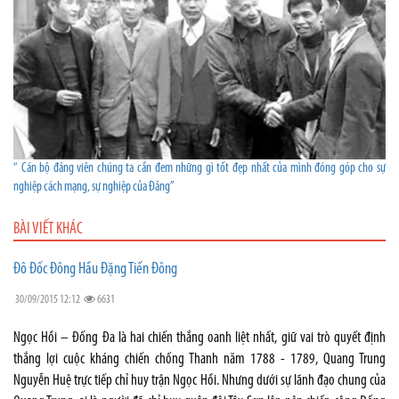
“ Cán bộ đảng viên chúng ta cần đem những gì tốt đẹp nhất của mình đóng góp cho sự
nghiệp cách mạng, sự nghiệp của Đảng”
BÀI VIẾT KHÁC
Đô Đốc Đông Hầu Đặng Tiến Đông
30/09/2015 12:12
6631
Ngọc Hồi – Đống Đa là hai chiến thắng oanh liệt nhất, giữ vai trò quyết định
thắng lợi cuộc kháng chiến chống Thanh năm 1788 - 1789, Quang Trung
Nguyễn Huệ trực tiếp chỉ huy trận Ngọc Hồi. Nhưng dưới sự lãnh đạo chung của