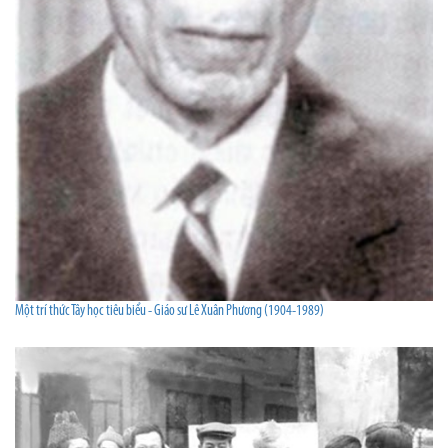
Một trí thức Tây học tiêu biểu - Giáo sư Lê Xuân Phương (1904-1989)