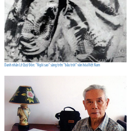
Danh nhân Lê Quý Đôn: "Ngôi sao" sáng trên "bầu trời" văn hóa Việt Nam