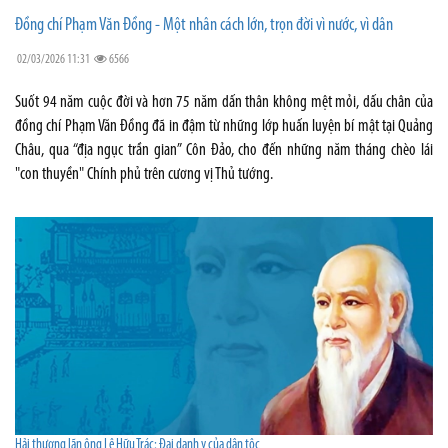
Đồng chí Phạm Văn Đồng - Một nhân cách lớn, trọn đời vì nước, vì dân
02/03/2026 11:31
6566
Suốt 94 năm cuộc đời và hơn 75 năm dấn thân không mệt mỏi, dấu chân của
đồng chí Phạm Văn Đồng đã in đậm từ những lớp huấn luyện bí mật tại Quảng
Châu, qua “địa ngục trần gian” Côn Đảo, cho đến những năm tháng chèo lái
"con thuyền" Chính phủ trên cương vị Thủ tướng.
Hải thượng lãn ông Lê Hữu Trác: Đại danh y của dân tộc