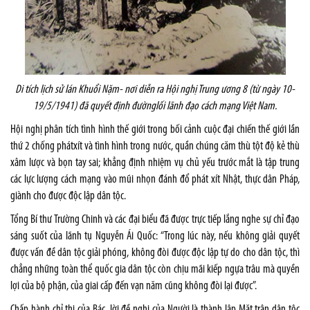
Di tích lịch sử lán Khuổi Nặm- nơi
diễn ra
Hội nghị Trung ương 8 (từ ngày 10-
19
/
5/1941) đã quyết định đường
lối lãnh đạo
cách mạng Việt Nam.
Hội nghị phân tích tình hình thế giới trong bối cảnh cuộc đại chiến thế giới lần
thứ 2 chống phátxít và tình hình trong nước, quần chúng căm thù tột độ kẻ thù
xâm lược và bọn tay sai; khẳng định nhiệm vụ chủ yếu trước mắt là tập trung
các lực lượng cách mạng vào mũi nhọn đánh đổ phát xít Nhật, thực dân Pháp,
giành cho được độc lập dân tộc.
Tổng Bí thư Trường Chinh và các đại biểu đã được trực tiếp lắng nghe sự chỉ đạo
sáng suốt của lãnh tụ Nguyễn Ái Quốc: “Trong lúc này, nếu không giải quyết
được vấn đề dân tộc giải phóng, không đòi được độc lập tự do cho dân tộc, thì
chẳng những toàn thể quốc gia dân tộc còn chịu mãi kiếp ngựa trâu mà quyền
lợi của bộ phận, của giai cấp đến vạn năm cũng không đòi lại được”.
Chấp hành chỉ thị của Bác, lời đề nghị của Người là thành lập Mặt trận dân tộc