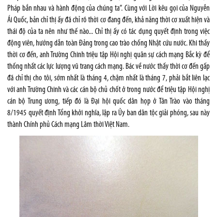
Pháp bắn nhau và hành động của chúng ta”. Cùng với Lời kêu gọi của Nguyễn
Ái Quốc, bản chỉ thị ấy đã chỉ rõ thời cơ đang đến, khả năng thời cơ xuất hiện và
thái độ của ta nên như thế nào... Chỉ thị ấy có tác dụng quyết định trong việc
động viên, hướng dẫn toàn Đảng trong cao trào chống Nhật cứu nước. Khi thấy
thời cơ đến, anh Trường Chinh triệu tập Hội nghị quân sự cách mạng Bắc kỳ để
thống nhất các lực lượng vũ trang cách mạng. Bác về nước thấy thời cơ đến gấp
đã chỉ thị cho tôi, sớm nhất là tháng 4, chậm nhất là tháng 7, phải bắt liên lạc
với anh Trường Chinh và các cán bộ chủ chốt ở trong nước để triệu tập Hội nghị
cán bộ Trung ương, tiếp đó là Đại hội quốc dân họp ở Tân Trào vào tháng
8/1945 quyết định Tổng khởi nghĩa, lập ra Ủy ban dân tộc giải phóng, sau này
thành Chính phủ Cách mạng Lâm thời Việt Nam.