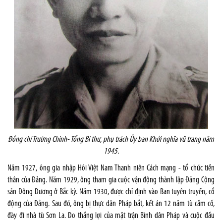
Đồng chí Trường Chinh
- Tổng Bí thư, phụ trách Ủy ban Khởi nghĩa vũ trang
năm
194
5.
Năm 1927, ông gia nhập Hôi Việt Nam Thanh niên Cách mạng - tổ chức tiền
thân của Đảng. Năm 1929, ông tham gia cuộc vận động thành lập Đảng Cộng
sản Đông Dương ở Bắc kỳ. Năm 1930, được chỉ định vào Ban tuyên truyền, cổ
động của Đảng. Sau đó, ông bị thực dân Pháp bắt, kết án 12 năm tù cấm cố,
đày đi nhà tù Sơn La. Do thắng lợi của mặt trận Bình dân Pháp và cuộc đấu