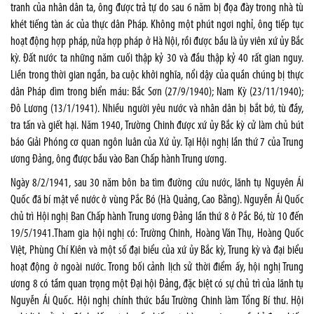
tranh của nhân dân ta, ông được trả tự do sau 6 năm bị đọa đày trong nhà tù
khét tiếng tàn ác của thực dân Pháp. Không một phút ngơi nghỉ, ông tiếp tục
hoạt động hợp pháp, nửa hợp pháp ở Hà Nội, rồi được bầu là ủy viên xứ ủy Bắc
kỳ. Đất nước ta những năm cuối thập kỷ 30 và đầu thập kỷ 40 rất gian nguy.
Liền trong thời gian ngắn, ba cuộc khởi nghĩa, nổi dậy của quần chúng bị thực
dân Pháp dìm trong biển máu: Bắc Sơn (27/9/1940); Nam Kỳ (23/11/1940);
Đô Lương (13/1/1941). Nhiều người yêu nước và nhân dân bị bắt bớ, tù đầy,
tra tấn và giết hại. Năm 1940, Trường Chinh được xứ ủy Bắc kỳ cử làm chủ bút
báo Giải Phóng cơ quan ngôn luân của Xứ ủy. Tại Hội nghị lần thứ 7 của Trung
ương Đảng, ông được bầu vào Ban Chấp hành Trung ương.
Ngày 8/2/1941, sau 30 năm bôn ba tìm đường cứu nước, lãnh tụ Nguyên Ái
Quốc đã bí mật về nước ở vùng Pắc Bó (Hà Quảng, Cao Bằng). Nguyễn Ái Quốc
chủ trì Hội nghị Ban Chấp hành Trung ương Đảng lần thứ 8 ở Pắc Bó, từ 10 đến
19/5/1941.Tham gia hội nghị có: Trường Chinh, Hoàng Văn Thụ, Hoàng Quốc
Việt, Phùng Chí Kiên và một số đại biểu của xứ ủy Bắc kỳ, Trung kỳ và đại biểu
hoạt động ở ngoài nước. Trong bối cảnh lịch sử thời điểm ấy, hội nghị Trung
ương 8 có tầm quan trọng một Đại hội Đảng, đặc biệt có sự chủ trì của lãnh tụ
Nguyễn Ái Quốc. Hội nghị chính thức bầu Trường Chinh làm Tổng Bí thư. Hội