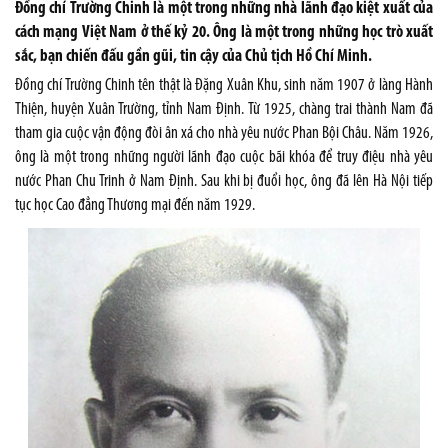
Đồng chí Trường Chinh là một trong những nhà lãnh đạo kiệt xuất của
cách mạng Việt Nam ở thế kỷ 20. Ông là một trong những học trò xuất
sắc, bạn chiến đấu gần gũi, tin cậy của Chủ tịch Hồ Chí Minh.
Đồng chí Trường Chinh tên thật là Đặng Xuân Khu, sinh năm 1907 ở làng Hành
Thiện, huyện Xuân Trường, tỉnh Nam Định. Từ 1925, chàng trai thành Nam đã
tham gia cuộc vận động đòi ân xá cho nhà yêu nước Phan Bội Châu. Năm 1926,
ông là một trong những người lãnh đạo cuộc bãi khóa để truy điệu nhà yêu
nước Phan Chu Trinh ở Nam Định. Sau khi bị đuổi học, ông đã lên Hà Nội tiếp
tục học Cao đẳng Thương mại đến năm 1929.