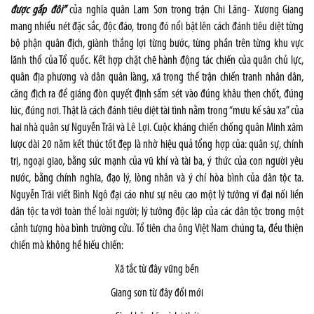
được gấp đôi”
của nghĩa quân Lam Sơn trong trận Chi Lăng- Xương Giang
mang nhiều nét đặc sắc, độc đáo, trong đó nổi bật lên cách đánh tiêu diệt từng
bộ phận quân địch, giành thắng lợi từng bước, từng phần trên từng khu vực
lãnh thổ của Tổ quốc. Kết hợp chặt chẽ hành động tác chiến của quân chủ lực,
quân địa phương và dân quân làng, xã trong thế trận chiến tranh nhân dân,
căng địch ra để giáng đòn quyết định sấm sét vào đúng khâu then chốt, đúng
lúc, đúng nơi. Thật là cách đánh tiêu diệt tài tình nằm trong “mưu kế sâu xa” của
hai nhà quân sự Nguyễn Trãi và Lê Lợi. Cuộc kháng chiến chống quân Minh xâm
lược dài 20 năm kết thúc tốt đẹp là nhờ hiệu quả tổng hợp của: quân sự, chính
trị, ngoại giao, bằng sức mạnh của vũ khí và tài ba, ý thức của con người yêu
nước, bằng chính nghĩa, đạo lý, lòng nhân và ý chí hòa bình của dân tộc ta.
Nguyễn Trãi viết Bình Ngô đại cáo như sự nêu cao một lý tưởng vĩ đại nối liền
dân tộc ta với toàn thể loài người; lý tưởng độc lập của các dân tộc trong một
cảnh tượng hòa bình trường cửu. Tổ tiên cha ông Việt
Nam
chúng ta, đều thiện
chiến mà không hề hiếu chiến:
Xã tắc từ đây vững bền
Giang sơn từ đây đổi mới