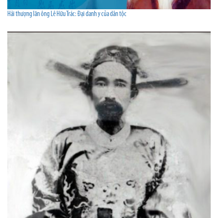
Hải thượng lãn ông Lê Hữu Trác: Đại danh y của dân tộc