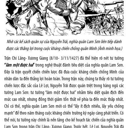
Nhờ các kế sách quân sự của Nguyễn Trãi, nghĩa quân Lam Sơn liên tiếp dành
được các thắng lợi trong cuộc kháng chiến chống quân Minh (Ảnh minh họa.)
Trận Chi Lăng- Xương Giang (8/10- 3/11/1427) đã thể hiện rõ nét tư tưởng
“
làm một được hai
”
trong nghệ thuật đánh tiêu diệt của nghĩa quân Lam Sơn.
Đây là trận quyết chiến chiến lược đã đưa cuộc kháng chiến chống Minh của
nhân dân ta đến thắng lợi hoàn toàn. Trong trận này, chúng ta thấy rõ tư tưởng
chiến lược đặc sắc của Lê Lợi, Nguyễn Trãi được quán triệt trong hàng ngũ các
tướng Lam Sơn: tư tưởng “làm một được hai” nhằm tiêu diệt quân địch đến
mức cao nhất, nhưng đồng thời giảm tổn thất về phía ta đến mức thấp nhất.
Chỉ có thế, nghĩa quân Lam Sơn mới có thể “lấy ít địch nhiều, lấy yếu chống
mạnh” để theo năm tháng cuộc kháng chiến trường kỳ ngày càng phát triển. Có
thể nói, tư tưởng này chính là nền tảng cho kế hoạch tác chiến của nghĩa quân
Lam Sơn trong trận Chi Lăng- Xương Giang. Trước hết, Lê Lợi, Nguyễn Trãi đã