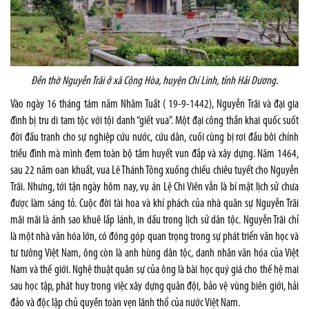
Đền thờ Nguyễn Trãi ở xã Cộng Hòa, huyện Chí Linh, tỉnh Hải Dương.
Vào ngày 16 tháng tám năm Nhâm Tuất ( 19-9-1442), Nguyễn Trãi và đại gia
đình bị tru di tam tộc với tội danh “giết vua”. Một đại công thần khai quốc suốt
đời đấu tranh cho sự nghiệp cứu nước, cứu dân, cuối cùng bị rơi đầu bởi chính
triều đình mà mình đem toàn bộ tâm huyết vun đắp và xây dựng. Năm 1464,
sau 22 năm oan khuất, vua Lê Thánh Tông xuống chiếu chiêu tuyết cho Nguyễn
Trãi. Nhưng, tới tận ngày hôm nay, vụ án Lệ Chi Viên vẫn là bí mật lịch sử chưa
được làm sáng tỏ. Cuộc đời tài hoa và khí phách của nhà quân sự Nguyễn Trãi
mãi mãi là ánh sao khuê lấp lánh, in dấu trong lịch sử dân tộc. Nguyễn Trãi chỉ
là một nhà văn hóa lớn, có đóng góp quan trọng trong sự phát triển văn học và
tư tưởng Việt Nam, ông còn là anh hùng dân tộc, danh nhân văn hóa của Việt
Nam và thế giới. Nghệ thuật quân sự của ông là bài học quý giá cho thế hệ mai
sau học tập, phát huy trong việc xây dựng quân đội, bảo vệ vùng biên giới, hải
đảo và độc lập chủ quyền toàn vẹn lãnh thổ của nước Việt Nam.