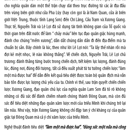
cho nghĩa quân dàn một thế trận chạy dài theo trục đường từ các ải địa đầu
trên vùng biên giới như cửa Pha Lũy (hay còn gọi là ải Nam Quan, cửa ải biên
giới Việt- Trung, thuộc tỉnh Lạng Sơn) đến Chi Lăng, Cầu Trạm và Xương Giang.
Thực tế, Nguyễn Trãi và Lê Lợi đã sử dụng tài tình không gian của Tổ quốc và
thời gian trên đất nước để làm “ chảy máu” liên tục đạo quân giặc hùng mạnh,
đánh cho chúng “mềm xương”, dẫn dắt chúng dần dần đi đến địa điểm mà ta
chuẩn bị sẵn. Đây chính là lúc, theo như lời Lê Lợi nói: “Ta lấy thế nhàn rỗi mà
đợi kẻ mệt nhọc, lẽ nào không thắng”. Về chiến dịch, Nguyễn Trãi, Lê Lợi chủ
trương: đánh thắng từng bước trong chiến dịch, tiết kiệm lực lượng, đánh đúng
lúc, đúng nơi, đúng đối tượng, tất cả đều xuất phát từ tư tưởng chiến lược “làm
một mà được hai” để dẫn đến kết quả tiêu diệt được toàn bộ quân địch mà vẫn
bảo tồn được lực lượng chủ yếu của ta. Chính vì thế, sau trận quyết chiến chiến
lược Xương Giang, đạo quân chủ lực của nghĩa quân Lam Sơn đã tỏ rõ không
những có đủ sức để đánh chiếm nhanh chóng thành Đông Quan, mà còn đủ
sức để tiêu diệt những đạo quân xâm lược mới của triều Minh khi chúng trở lại
lần nữa. Như vậy, trận Xương Giang không chỉ đập tan ý chí kháng cự của quân
giặc tại Đông Quan mà cả ý chí xâm lược của triều Minh.
Nghệ thuật đánh tiêu diệt
“làm một mà được hai”
,
“dùng sức một nửa mà công