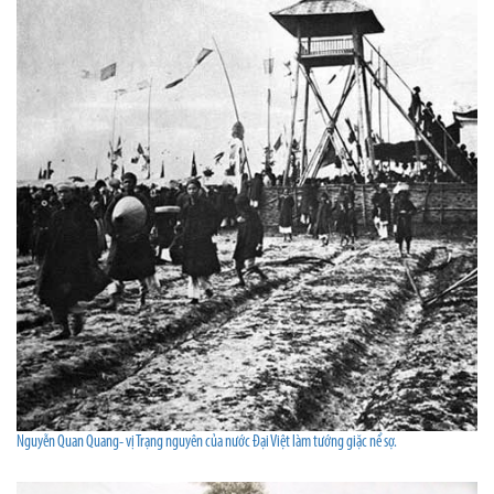
Nguyễn Quan Quang- vị Trạng nguyên của nước Đại Việt làm tướng giặc nể sợ.