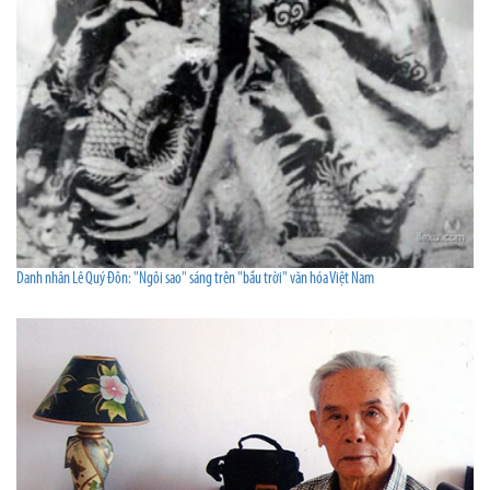
Danh nhân Lê Quý Đôn: "Ngôi sao" sáng trên "bầu trời" văn hóa Việt Nam