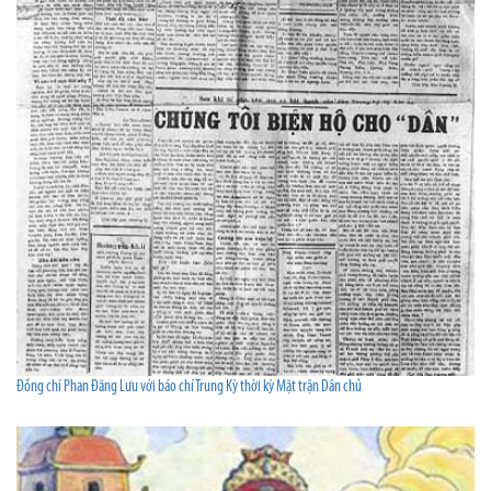
Đồng chí Phan Đăng Lưu với báo chí Trung Kỳ thời kỳ Mặt trận Dân chủ