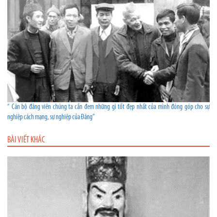
“ Cán bộ đảng viên chúng ta cần đem những gì tốt đẹp nhất của mình đóng góp cho sự
nghiệp cách mạng, sự nghiệp của Đảng”
BÀI VIẾT KHÁC