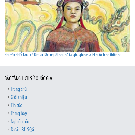
Nguyên phi Ỷ Lan - cô Tấm xứ Bắc, người phụ nữ tài giỏi giúp vua trị quốc bình thiên hạ
BẢO TÀNG LỊCH SỬ QUỐC GIA
Trang chủ
Giới thiệu
Tin tức
Trưng bày
Nghiên cứu
Dự án BTLSQG