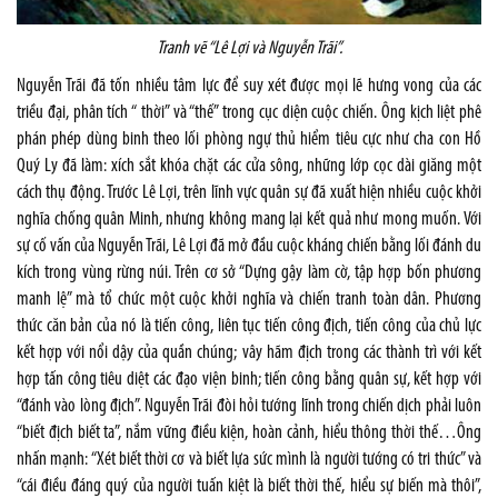
Tranh vẽ “Lê Lợi và Nguyễn Trãi”.
Nguyễn Trãi đã tốn nhiều tâm lực để suy xét được mọi lẽ hưng vong của các
triều đại, phân tích “ thời” và “thế” trong cục diện cuộc chiến. Ông kịch liệt phê
phán phép dùng binh theo lối phòng ngự thủ hiểm tiêu cực như cha con Hồ
Quý Ly đã làm: xích sắt khóa chặt các cửa sông, những lớp cọc dài giăng một
cách thụ động. Trước Lê Lợi, trên lĩnh vực quân sự đã xuất hiện nhiều cuộc khởi
nghĩa chống quân Minh, nhưng không mang lại kết quả như mong muốn. Với
sự cố vấn của Nguyễn Trãi, Lê Lợi đã mở đầu cuộc kháng chiến bằng lối đánh du
kích trong vùng rừng núi. Trên cơ sở “Dựng gậy làm cờ, tập hợp bốn phương
manh lệ” mà tổ chức một cuộc khởi nghĩa và chiến tranh toàn dân. Phương
thức căn bản của nó là tiến công, liên tục tiến công địch, tiến công của chủ lực
kết hợp với nổi dậy của quần chúng; vây hãm địch trong các thành trì với kết
hợp tấn công tiêu diệt các đạo viện binh; tiến công bằng quân sự, kết hợp với
“đánh vào lòng địch”. Nguyễn Trãi đòi hỏi tướng lĩnh trong chiến dịch phải luôn
“biết địch biết ta”, nắm vững điều kiện, hoàn cảnh, hiểu thông thời thế…Ông
nhấn mạnh: “Xét biết thời cơ và biết lựa sức mình là người tướng có tri thức” và
“cái điều đáng quý của người tuấn kiệt là biết thời thế, hiểu sự biến mà thôi”,