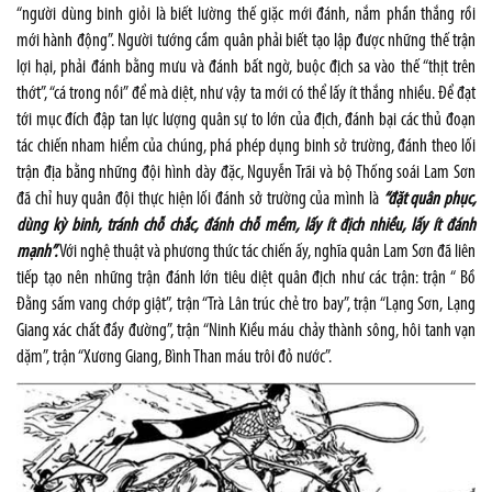
“người dùng binh giỏi là biết lường thế giặc mới đánh, nắm phần thắng rồi
mới hành động”. Người tướng cầm quân phải biết tạo lập được những thế trận
lợi hại, phải đánh bằng mưu và đánh bất ngờ, buộc địch sa vào thế “thịt trên
thớt”, “cá trong nồi” để mà diệt, như vậy ta mới có thể lấy ít thắng nhiều. Để đạt
tới mục đích đập tan lực lượng quân sự to lớn của địch, đánh bại các thủ đoạn
tác chiến nham hiểm của chúng, phá phép dụng binh sở trường, đánh theo lối
trận địa bằng những đội hình dày đặc, Nguyễn Trãi và bộ Thống soái Lam Sơn
đã chỉ huy quân đội thực hiện lối đánh sở trường của mình là
“đặt quân phục,
dùng kỳ binh, tránh chỗ chắc, đánh chỗ mềm, lấy ít địch nhiều, lấy ít đánh
mạnh”.
Với nghệ thuật và phương thức tác chiến ấy, nghĩa quân Lam Sơn đã liên
tiếp tạo nên những trận đánh lớn tiêu diệt quân địch như các trận: trận “ Bồ
Đằng sấm vang chớp giật”, trận “Trà Lân trúc chẻ tro bay”, trận “Lạng Sơn, Lạng
Giang xác chất đầy đường”, trận “Ninh Kiều máu chảy thành sông, hôi tanh vạn
dặm”, trận “Xương Giang, Bình Than máu trôi đỏ nước”.