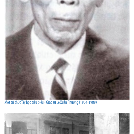
Một trí thức Tây học tiêu biểu - Giáo sư Lê Xuân Phương (1904-1989)