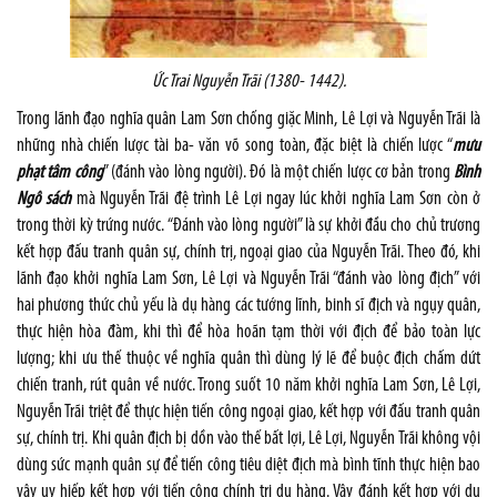
Ức Trai Nguyễn Trãi (1380- 1442).
Trong lãnh đạo nghĩa quân Lam Sơn chống giặc Minh, Lê Lợi và Nguyễn Trãi là
những nhà chiến lược tài ba- văn võ song toàn, đặc biệt là chiến lược “
mưu
phạt tâm công
” (đánh vào lòng người). Đó là một chiến lược cơ bản trong
Bình
Ngô sách
mà Nguyễn Trãi đệ trình Lê Lợi ngay lúc khởi nghĩa Lam Sơn còn ở
trong thời kỳ trứng nước. “Đánh vào lòng người” là sự khởi đầu cho chủ trương
kết hợp đấu tranh quân sự, chính trị, ngoại giao của Nguyễn Trãi. Theo đó, khi
lãnh đạo khởi nghĩa Lam Sơn, Lê Lợi và Nguyễn Trãi “đánh vào lòng địch” với
hai phương thức chủ yếu là dụ hàng các tướng lĩnh, binh sĩ địch và ngụy quân,
thực hiện hòa đàm, khi thì để hòa hoãn tạm thời với địch để bảo toàn lực
lượng; khi ưu thế thuộc về nghĩa quân thì dùng lý lẽ để buộc địch chấm dứt
chiến tranh, rút quân về nước. Trong suốt 10 năm khởi nghĩa Lam Sơn, Lê Lợi,
Nguyễn Trãi triệt để thực hiện tiến công ngoại giao, kết hợp với đấu tranh quân
sự, chính trị. Khi quân địch bị dồn vào thế bất lợi, Lê Lợi, Nguyễn Trãi không vội
dùng sức mạnh quân sự để tiến công tiêu diệt địch mà bình tĩnh thực hiện bao
vây uy hiếp kết hợp với tiến công chính trị dụ hàng. Vây đánh kết hợp với dụ