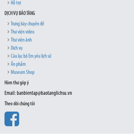
Hỗ trợ
DỊCH VỤ BẢO TÀNG
Trưng bày chuyên đề
Thư viện video
Thư viện ảnh
Dịch vụ
Câu lạc bộ Em yêu lịch sử
Ấn phẩm
Museum Shop
Hòm thư góp ý
Email: banbientap@baotanglichsu.vn
Theo dõi chúng tôi