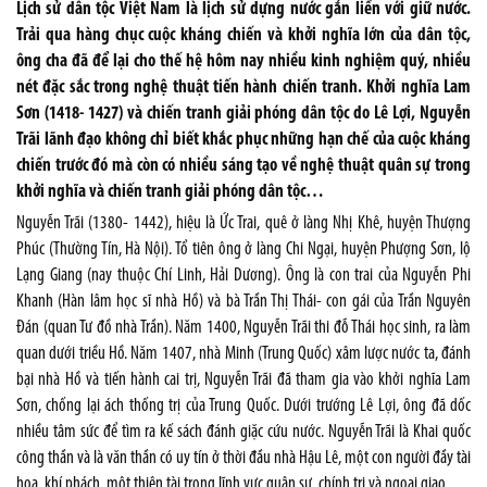
Lịch sử dân tộc Việt Nam là lịch sử dựng nước gắn liền với giữ nước.
Trải qua hàng chục cuộc kháng chiến và khởi nghĩa lớn của dân tộc,
ông cha đã để lại cho thế hệ hôm nay nhiều kinh nghiệm quý, nhiều
nét đặc sắc trong nghệ thuật tiến hành chiến tranh. Khởi nghĩa Lam
Sơn (1418- 1427) và chiến tranh giải phóng dân tộc do Lê Lợi, Nguyễn
Trãi lãnh đạo không chỉ biết khắc phục những hạn chế của cuộc kháng
chiến trước đó mà còn có nhiều sáng tạo về nghệ thuật quân sự trong
khởi nghĩa và chiến tranh giải phóng dân tộc…
Nguyễn Trãi (1380- 1442), hiệu là Ức Trai, quê ở làng Nhị Khê, huyện Thượng
Phúc (Thường Tín, Hà Nội). Tổ tiên ông ở làng Chi Ngại, huyện Phượng Sơn, lộ
Lạng Giang (nay thuộc Chí Linh, Hải Dương). Ông là con trai của Nguyễn Phi
Khanh (Hàn lâm học sĩ nhà Hồ) và bà Trần Thị Thái- con gái của Trần Nguyên
Đán (quan Tư đồ nhà Trần). Năm 1400, Nguyễn Trãi thi đỗ Thái học sinh, ra làm
quan dưới triều Hồ. Năm 1407, nhà Minh (Trung Quốc) xâm lược nước ta, đánh
bại nhà Hồ và tiến hành cai trị, Nguyễn Trãi đã tham gia vào khởi nghĩa Lam
Sơn, chống lại ách thống trị của Trung Quốc. Dưới trướng Lê Lợi, ông đã dốc
nhiều tâm sức để tìm ra kế sách đánh giặc cứu nước. Nguyễn Trãi là Khai quốc
công thần và là văn thần có uy tín ở thời đầu nhà Hậu Lê, một con người đầy tài
hoa, khí phách, một thiên tài trong lĩnh vực quân sự, chính trị và ngoại giao.