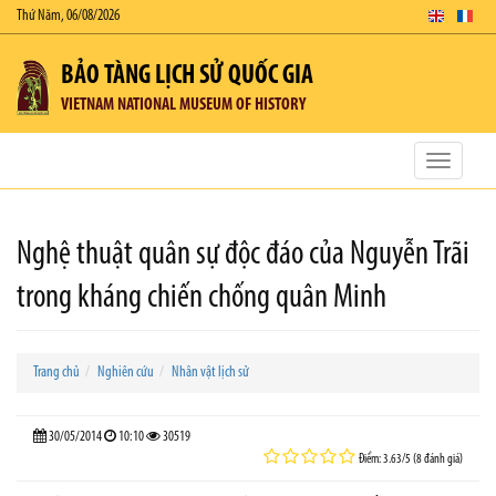
Thứ Năm, 06/08/2026
BẢO TÀNG LỊCH SỬ QUỐC GIA
VIETNAM NATIONAL MUSEUM OF HISTORY
Toggle
navigatio
Nghệ thuật quân sự độc đáo của Nguyễn Trãi
trong kháng chiến chống quân Minh
Trang chủ
Nghiên cứu
Nhân vật lịch sử
30/05/2014
10:10
30519
Điểm: 3.63/5 (8 đánh giá)