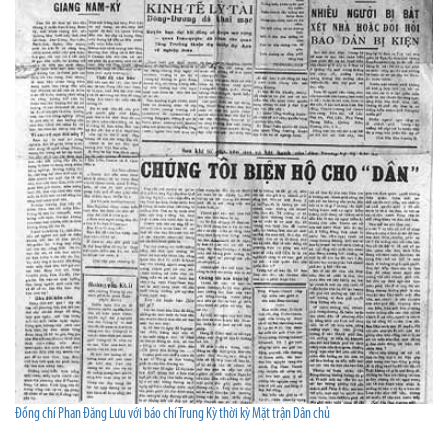
Đồng chí Phan Đăng Lưu với báo chí Trung Kỳ thời kỳ Mặt trận Dân chủ