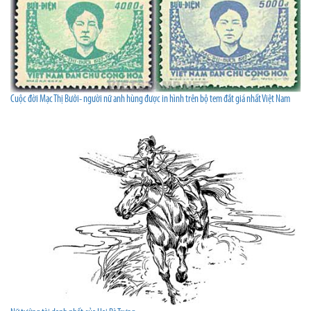
Cuộc đời Mạc Thị Bưởi- người nữ anh hùng được in hình trên bộ tem đắt giá nhất Việt Nam