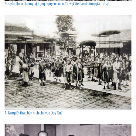
Nguyễn Quan Quang- vị Trạng nguyên của nước Đại Việt làm tướng giặc nể sợ.
Ai là người thảo bản hịch cho vua Duy Tân?