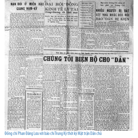
Đồng chí Phan Đăng Lưu với báo chí Trung Kỳ thời kỳ Mặt trận Dân chủ