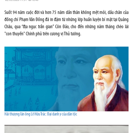
Suốt 94 năm cuộc đời và hơn 75 năm dấn thân không mệt mỏi, dấu chân của
đồng chí Phạm Văn Đồng đã in đậm từ những lớp huấn luyện bí mật tại Quảng
Châu, qua “địa ngục trần gian” Côn Đảo, cho đến những năm tháng chèo lái
"con thuyền" Chính phủ trên cương vị Thủ tướng.
Hải thượng lãn ông Lê Hữu Trác: Đại danh y của dân tộc