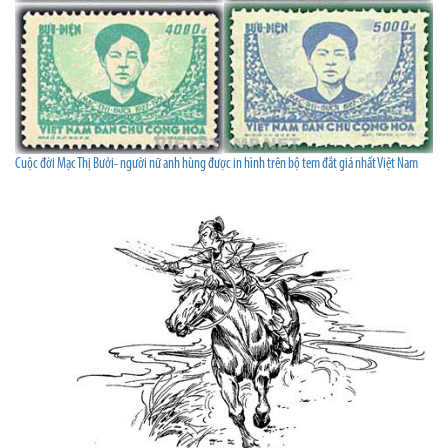
Cuộc đời Mạc Thị Bưởi- người nữ anh hùng được in hình trên bộ tem đắt giá nhất Việt Nam