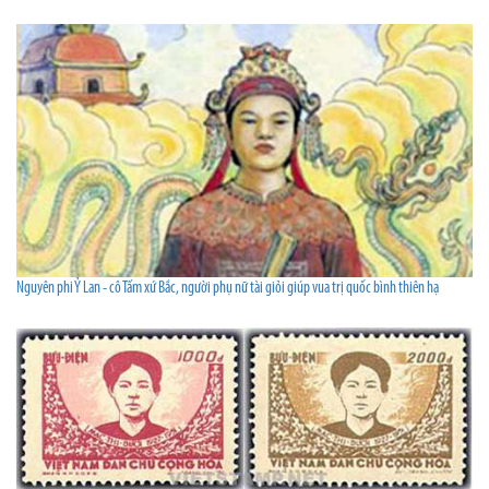
Nguyên phi Ỷ Lan - cô Tấm xứ Bắc, người phụ nữ tài giỏi giúp vua trị quốc bình thiên hạ