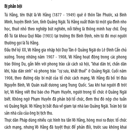
Bị phản bội
Tú Hằng, tên thật là Võ Hằng (1877 - 1949) quê ở thôn Tân Phước, xã Bình
Minh, huyện Bình Sơn, tỉnh Quảng Ngãi. Tú Hằng xuất thân từ một gia đình nho
học, thuở nhỏ theo nghiệp bút nghiên, nổi tiếng là thông minh hay chữ. Ông
đỗ Tú tài khoa Quý Mão (1903) tại trường thi Bình Định, nên từ đó mọi người
thường gọi là Tú Hằng.
Đầu thế kỷ XX, Võ Hằng gia nhập hội Duy Tân ở Quảng Ngãi do Lê Đình Cẩn chủ
xướng. Trong những năm 1907 - 1908, Võ Hằng hoạt động trong các phong
trào Đông Du, gắn liền với phong trào cải cách xã hội, "khai dân trí, chấn dân
khí, hậu dân sinh" và phong trào "cự sưu, khất thuế" ở Quảng Ngãi. Cuối năm
1908, theo đường dây bí mật của tổ chức cách mạng, Võ Hằng đã bố trí đưa
Nguyễn Bính, Võ Quán xuất dương sang Trung Quốc. Sau khi hai người đi trót
lọt, Võ Hằng viết thư báo cho Phạm Huyền, người trong tổ chức ở Quảng Ngãi
biết. Không ngờ Phạm Huyền đã phản bội tổ chức, đem thư đó nộp cho tuần
vũ Quảng Ngãi. Võ Hằng bị bắt đưa về giam tại nhà lao Quảng Ngãi. Toàn bộ tài
sản nhà cửa của ông bị tịch thu.
Thực dân Pháp dùng nhiều cực hình tra tấn Võ Hằng, hòng moi ra được tổ chức
cách mạng, nhưng Võ Hằng đã tuyệt thực để phản đối, trước sau không khai