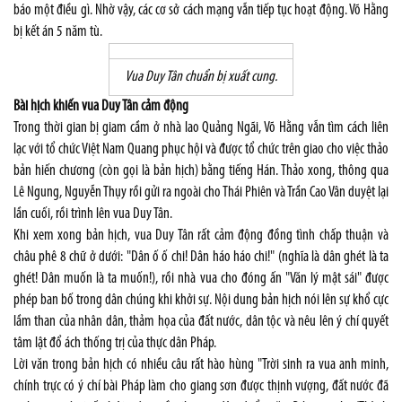
báo một điều gì. Nhờ vậy, các cơ sở cách mạng vẫn tiếp tục hoạt động. Võ Hằng
bị kết án 5 năm tù.
Vua Duy Tân chuẩn bị xuất cung.
Bài hịch khiến vua Duy Tân cảm động
Trong thời gian bị giam cầm ở nhà lao Quảng Ngãi, Võ Hằng vẫn tìm cách liên
lạc với tổ chức Việt Nam Quang phục hội và được tổ chức trên giao cho việc thảo
bản hiến chương (còn gọi là bản hịch) bằng tiếng Hán. Thảo xong, thông qua
Lê Ngung, Nguyễn Thụy rồi gửi ra ngoài cho Thái Phiên và Trần Cao Vân duyệt lại
lần cuối, rồi trình lên vua Duy Tân.
Khi xem xong bản hịch, vua Duy Tân rất cảm động đồng tình chấp thuận và
châu phê 8 chữ ở dưới: "Dân ố ố chi! Dân háo háo chi!" (nghĩa là dân ghét là ta
ghét! Dân muốn là ta muốn!), rồi nhà vua cho đóng ấn "Văn lý mật sái" được
phép ban bố trong dân chúng khi khởi sự. Nội dung bản hịch nói lên sự khổ cực
lầm than của nhân dân, thảm họa của đất nước, dân tộc và nêu lên ý chí quyết
tâm lật đổ ách thống trị của thực dân Pháp.
Lời văn trong bản hịch có nhiều câu rất hào hùng "Trời sinh ra vua anh minh,
chính trực có ý chí bài Pháp làm cho giang sơn được thịnh vượng, đất nước đã