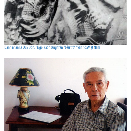
Danh nhân Lê Quý Đôn: "Ngôi sao" sáng trên "bầu trời" văn hóa Việt Nam