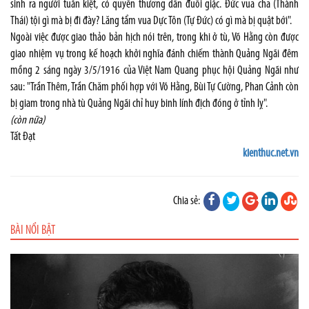
sinh ra người tuấn kiệt, có quyền thương dân đuổi giặc. Đức vua cha (Thành
Thái) tội gì mà bị đi đày? Lăng tẩm vua Dực Tôn (Tự Đức) có gì mà bị quật bới".
Ngoài việc được giao thảo bản hịch nói trên, trong khi ở tù, Võ Hằng còn được
giao nhiệm vụ trong kế hoạch khởi nghĩa đánh chiếm thành Quảng Ngãi đêm
mồng 2 sáng ngày 3/5/1916 của Việt Nam Quang phục hội Quảng Ngãi như
sau: "Trần Thêm, Trần Chăm phối hợp với Võ Hằng, Bùi Tự Cường, Phan Cảnh còn
bị giam trong nhà tù Quảng Ngãi chỉ huy binh lính địch đóng ở tỉnh lỵ".
(còn nữa)
Tất Đạt
kienthuc.net.vn
Chia sẻ:
BÀI NỔI BẬT