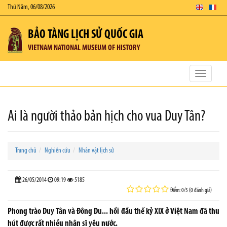
Thứ Năm, 06/08/2026
BẢO TÀNG LỊCH SỬ QUỐC GIA
VIETNAM NATIONAL MUSEUM OF HISTORY
Toggle
navigatio
Ai là người thảo bản hịch cho vua Duy Tân?
Trang chủ
Nghiên cứu
Nhân vật lịch sử
26/05/2014
09:19
5185
Điểm: 0/5 (0 đánh giá)
Phong trào Duy Tân và Đông Du... hồi đầu thế kỷ XIX ở Việt Nam đã thu
hút được rất nhiều nhân sĩ yêu nước.