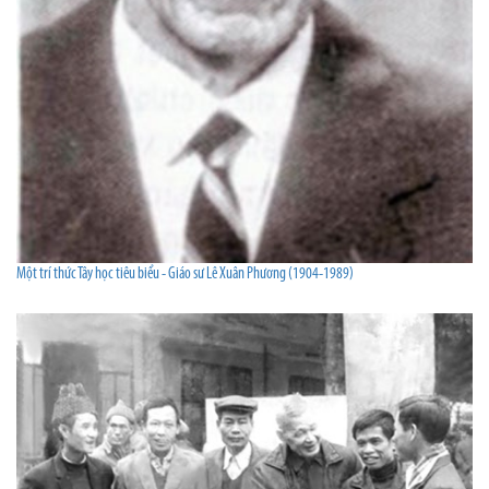
Một trí thức Tây học tiêu biểu - Giáo sư Lê Xuân Phương (1904-1989)