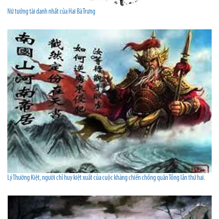
Nữ tướng tài danh nhất của Hai Bà Trưng
Lý Thường Kiệt, người chỉ huy kiệt xuất của cuộc kháng chiến chống quân Tống lần thứ hai.