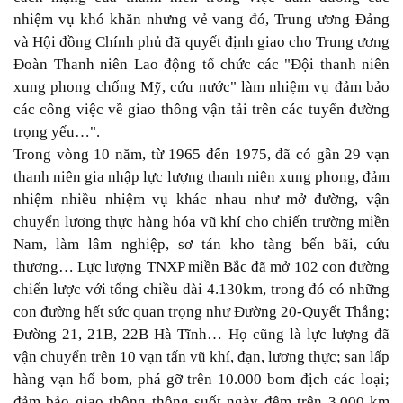
nhiệm vụ khó khăn nhưng vẻ vang đó, Trung ương Đảng
và Hội đồng Chính phủ đã quyết định giao cho Trung ương
Đoàn Thanh niên Lao động tổ chức các "Đội thanh niên
xung phong chống Mỹ, cứu nước" làm nhiệm vụ đảm bảo
các công việc về giao thông vận tải trên các tuyến đường
trọng yếu…".
Trong vòng 10 năm, từ 1965 đến 1975, đã có gần 29 vạn
thanh niên gia nhập lực lượng thanh niên xung phong, đảm
nhiệm nhiều nhiệm vụ khác nhau như mở đường, vận
chuyển lương thực hàng hóa vũ khí cho chiến trường miền
Nam, làm lâm nghiệp, sơ tán kho tàng bến bãi, cứu
thương… Lực lượng TNXP miền Bắc đã mở 102 con đường
chiến lược với tổng chiều dài 4.130km, trong đó có những
con đường hết sức quan trọng như Đường 20-Quyết Thắng;
Đường 21, 21B, 22B Hà Tĩnh… Họ cũng là lực lượng đã
vận chuyển trên 10 vạn tấn vũ khí, đạn, lương thực; san lấp
hàng vạn hố bom, phá gỡ trên 10.000 bom địch các loại;
đảm bảo giao thông thông suốt ngày đêm trên 3.000 km