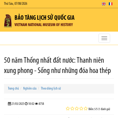
Thứ Sáu, 07/08/2026
BẢO TÀNG LỊCH SỬ QUỐC GIA
VIETNAM NATIONAL MUSEUM OF HISTORY
Toggle
navigatio
50 năm Thống nhất đất nước: Thanh niên
xung phong - Sống như những đóa hoa thép
Trang chủ
Nghiên cứu
Theo dòng lịch sử
21/03/2025
10:02
8758
Điểm: 5/5 (1 đánh giá)