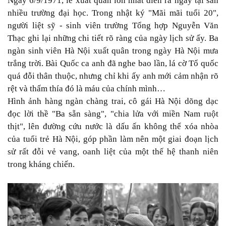
Ngày 6/9/1971, lễ xuất quân lớn nhất diễn ra ngay tại sân
nhiều trường đại học. Trong nhật ký "Mãi mãi tuổi 20",
người liệt sỹ - sinh viên trường Tổng hợp Nguyễn Văn
Thạc ghi lại những chi tiết rõ ràng của ngày lịch sử ấy. Ba
ngàn sinh viên Hà Nội xuất quân trong ngày Hà Nội mưa
trắng trời. Bài Quốc ca anh đã nghe bao lần, lá cờ Tổ quốc
quá đỗi thân thuộc, nhưng chỉ khi ấy anh mới cảm nhận rõ
rệt và thấm thía đó là máu của chính mình…
Hình ảnh hàng ngàn chàng trai, cô gái Hà Nội dõng dạc
đọc lời thề "Ba sẵn sàng", "chia lửa với miền Nam ruột
thịt", lên đường cứu nước là dấu ấn không thể xóa nhòa
của tuổi trẻ Hà Nội, góp phần làm nên một giai đoạn lịch
sử rất đỗi vẻ vang, oanh liệt của một thế hệ thanh niên
trong kháng chiến.