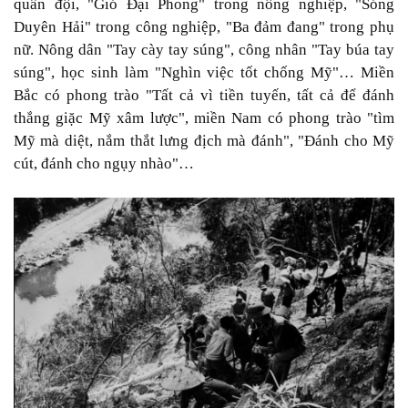
quân đội, "Gió Đại Phong" trong nông nghiệp, "Sóng
Duyên Hải" trong công nghiệp, "Ba đảm đang" trong phụ
nữ. Nông dân "Tay cày tay súng", công nhân "Tay búa tay
súng", học sinh làm "Nghìn việc tốt chống Mỹ"… Miền
Bắc có phong trào "Tất cả vì tiền tuyến, tất cả để đánh
thắng giặc Mỹ xâm lược", miền Nam có phong trào "tìm
Mỹ mà diệt, nắm thắt lưng địch mà đánh", "Đánh cho Mỹ
cút, đánh cho ngụy nhào"…