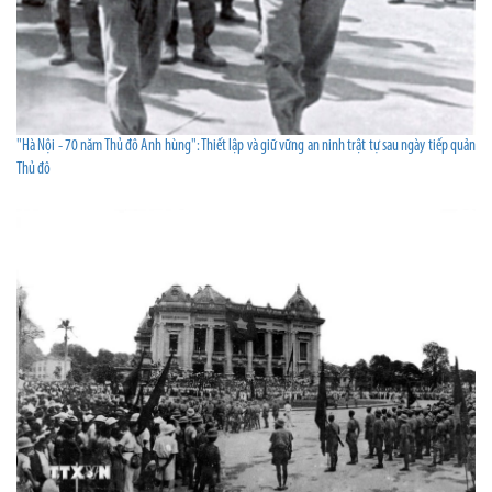
"Hà Nội - 70 năm Thủ đô Anh hùng": Thiết lập và giữ vững an ninh trật tự sau ngày tiếp quản
Thủ đô