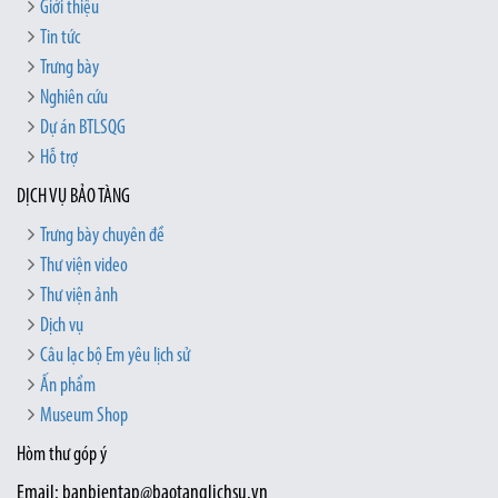
Giới thiệu
Tin tức
Trưng bày
Nghiên cứu
Dự án BTLSQG
Hỗ trợ
DỊCH VỤ BẢO TÀNG
Trưng bày chuyên đề
Thư viện video
Thư viện ảnh
Dịch vụ
Câu lạc bộ Em yêu lịch sử
Ấn phẩm
Museum Shop
Hòm thư góp ý
Email: banbientap@baotanglichsu.vn