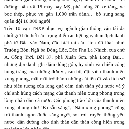
đường; bắn rơi 15 máy bay Mỹ, phá hỏng 20 xe tăng, xe
bọc thép, phục vụ gần 1.000 trận đánh… bổ sung sang
quân đội 16.000 người.
Trên 10 vạn TNXP phục vụ ngành giao thông vận tải đã
chốt giữ hầu hết các trọng điểm ác liệt ngày đêm địch đánh
phá từ Bắc vào Nam, đặc biệt tại các "tọa độ lửa" như:
Truông Bồn, Ngã ba Đồng Lộc, Đèo Phu La Nhích, cua chữ
A, Cổng Trời, Đồi 37, phà Xuân Sơn, phà Long Đại…
những địa danh ghi đậm đóng góp, hy sinh và chiến công
hùng tráng của những đơn vị, cán bộ, đội viên thanh niên
xung phong, mãi mãi trở thành những cái tên đi vào lịch sử
như biểu tượng của lòng quả cảm, tinh thần yêu nước và ý
chí anh hùng cách mạng của thanh niên xung phong trong
lòng nhân dân cả nước. Các phong trào lớn của thanh niên
xung phong như "Ba sẵn sàng", "Năm xung phong" cũng
trở thành ngọn đuốc sáng ngời, soi rọi truyền thống yêu
nước, dẫn đường cho tinh thần dấn thân cống hiến trong