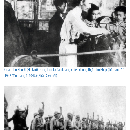
Quân dân Khu XI (Hà Nội) trong thời kỳ đầu kháng chiến chống thực dân Pháp (từ tháng 10-
1946 đến tháng 1-1948) (Phần 2 và hết)