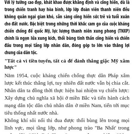
Với lý tưởng cao đẹp, khát khao được khẳng định và cống hiến, dù là
trong chiến tranh hay hòa bình, lớp lớp đoàn viên thanh niên đều
không quản ngại gian khó, sẵn sàng cống hiến sức trẻ và tuổi xuân
cho đất nước. Đặc biệt trong những thời khắc cam go của cuộc kháng
chiến chống đế quốc Mỹ, lực lượng thanh niên xung phong (TNXP)
chính là ngọn lửa xung kích, thổi bùng tinh thần cống hiến và chiến
đấu trong mọi tầng lớp nhân dân, đóng góp to lớn vào thắng lợi
chung của dân tộc.
"Tất cả vì tiền tuyến, tất cả để đánh thắng giặc Mỹ xâm
lược"
Năm 1954, cuộc kháng chiến chống thực dân Pháp xâm
lược kết thúc thắng lợi, tuy nhiên đất nước vẫn bị chia cắt.
Nhân dân ta đồng thời thực hiện hai nhiệm vụ chiến lược:
Xây dựng chủ nghĩa xã hội ở miền Bắc và tiến hành cách
mạng dân tộc dân chủ nhân dân ở miền Nam, tiến tới mục
tiêu thống nhất nước nhà.
Không khí sôi nổi thi đua được thổi bùng lên trong mọi
lĩnh vực, mọi tầng lớp, như phong trào "Ba Nhất' trong