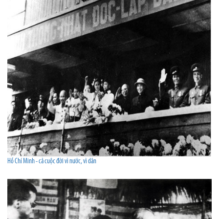
Hồ Chí Minh - cả cuộc đời vì nước, vì dân