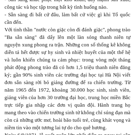
công tác và học tập trong bất kỳ tình huống nào.
- Sẵn sàng đi bất cứ đâu, làm bất cứ việc gì khi Tổ quốc
cần đến.
Với tinh thần "nước còn giặc còn đi đánh giặc", phong trào
"Ba sẵn sàng" đã dấy lên một làn sóng thanh niên tự
nguyện xung phong ra trận. Những con số thống kê không
diễn tả hết được sự hy sinh và nhiệt huyết của một thế hệ
và luôn khiến chúng ta cảm phục: trong vòng một tháng
phát động phong trào đã có hơn 1,5 triệu thanh niên đăng
ký; gần 90% sinh viên các trường đại học tại Hà Nội viết
đơn sẵn sàng rời bỏ giảng đường để ra chiến trường. Từ
năm 1965 đến 1972, khoảng 30.000 học sinh, sinh viên,
giảng viên của hơn 30 trường đại học, trung học miền Bắc
trực tiếp gia nhập các đơn vị quân đội. Hành trang họ
mang theo vào chiến trường sinh tử không chỉ súng đạn mà
còn cả những ước mơ, hoài bão tuổi trẻ, cùng khát vọng và
niềm tin vào một tương lai tự do cho quê hương.