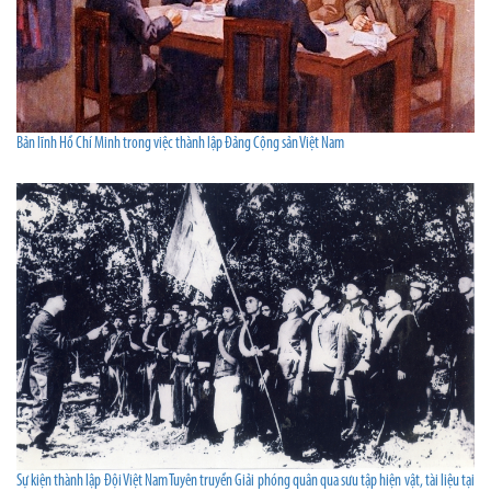
Bản lĩnh Hồ Chí Minh trong việc thành lập Đảng Cộng sản Việt Nam
Sự kiện thành lập Đội Việt Nam Tuyên truyền Giải phóng quân qua sưu tập hiện vật, tài liệu tại