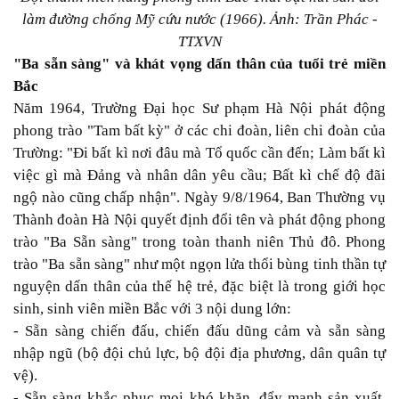
làm đường chống Mỹ cứu nước (1966). Ảnh: Trần Phác -
TTXVN
"Ba sẵn sàng" và khát vọng dấn thân của tuổi trẻ miền
Bắc
Năm 1964, Trường Đại học Sư phạm Hà Nội phát động
phong trào "Tam bất kỳ" ở các chi đoàn, liên chi đoàn của
Trường: "Đi bất kì nơi đâu mà Tổ quốc cần đến; Làm bất kì
việc gì mà Đảng và nhân dân yêu cầu; Bất kì chế độ đãi
ngộ nào cũng chấp nhận". Ngày 9/8/1964, Ban Thường vụ
Thành đoàn Hà Nội quyết định đổi tên và phát động phong
trào "Ba Sẵn sàng" trong toàn thanh niên Thủ đô. Phong
trào "Ba sẵn sàng" như một ngọn lửa thổi bùng tinh thần tự
nguyện dấn thân của thế hệ trẻ, đặc biệt là trong giới học
sinh, sinh viên miền Bắc với 3 nội dung lớn:
- Sẵn sàng chiến đấu, chiến đấu dũng cảm và sẵn sàng
nhập ngũ (bộ đội chủ lực, bộ đội địa phương, dân quân tự
vệ).
- Sẵn sàng khắc phục mọi khó khăn, đẩy mạnh sản xuất,