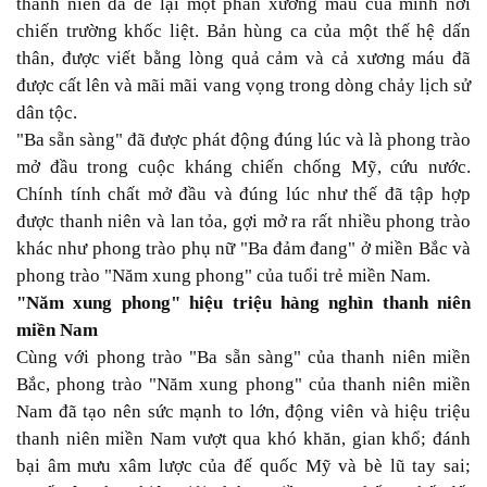
thanh niên đã để lại một phần xương máu của mình nơi
chiến trường khốc liệt. Bản hùng ca của một thế hệ dấn
thân, được viết bằng lòng quả cảm và cả xương máu đã
được cất lên và mãi mãi vang vọng trong dòng chảy lịch sử
dân tộc.
"Ba sẵn sàng" đã được phát động đúng lúc và là phong trào
mở đầu trong cuộc kháng chiến chống Mỹ, cứu nước.
Chính tính chất mở đầu và đúng lúc như thế đã tập hợp
được thanh niên và lan tỏa, gợi mở ra rất nhiều phong trào
khác như phong trào phụ nữ "Ba đảm đang" ở miền Bắc và
phong trào "Năm xung phong" của tuổi trẻ miền Nam.
"Năm xung phong" hiệu triệu hàng nghìn thanh niên
miền Nam
Cùng với phong trào "Ba sẵn sàng" của thanh niên miền
Bắc, phong trào "Năm xung phong" của thanh niên miền
Nam đã tạo nên sức mạnh to lớn, động viên và hiệu triệu
thanh niên miền Nam vượt qua khó khăn, gian khổ; đánh
bại âm mưu xâm lược của đế quốc Mỹ và bè lũ tay sai;