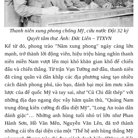
Thanh niên xung phong chống Mỹ, cứu nước Đội 32 ký
Quyết tâm thư. Ảnh: Đức Liên – TTXVN
Kể từ đó, phong trào "Năm xung phong" ngày càng lớn
mạnh, trở thành lời động viên, hiệu triệu hàng nghìn thanh
niên miền Nam vượt lên mọi khó khăn gian khổ để chiến
đấu và chiến thắng. Từ trận Vạn Tường mở đầu, thanh niên
đã cùng quân và dân khắp các địa phương sáng tạo nhiều
cách đánh phong phú, táo bạo, đánh bại mọi âm mưu xâm
lược của đế quốc Mỹ và tay sai, như "Củ Chi đất thép" với
những địa đạo ngang dọc vây hãm quân thù, "Quảng Nam
trung dũng kiên cường đi đầu diệt Mỹ", "Long An toàn dân
đánh giặc"… Những anh hùng tuổi nhỏ trí lớn như Phan
Hành Sơn, Hồ Văn Mên, Nguyễn Văn Lên, đã trở thành
những cái tên đại diện của một "Thế hệ anh hùng thắng Mỹ