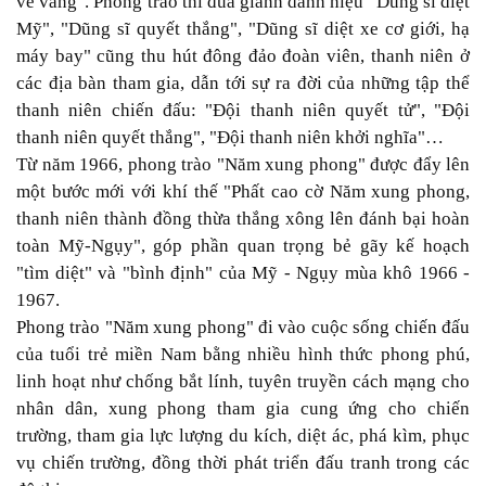
vẻ vang". Phong trào thi đua giành danh hiệu "Dũng sĩ diệt
Mỹ", "Dũng sĩ quyết thắng", "Dũng sĩ diệt xe cơ giới, hạ
máy bay" cũng thu hút đông đảo đoàn viên, thanh niên ở
các địa bàn tham gia, dẫn tới sự ra đời của những tập thể
thanh niên chiến đấu: "Đội thanh niên quyết tử", "Đội
thanh niên quyết thắng", "Đội thanh niên khởi nghĩa"…
Từ năm 1966, phong trào "Năm xung phong" được đẩy lên
một bước mới với khí thế "Phất cao cờ Năm xung phong,
thanh niên thành đồng thừa thắng xông lên đánh bại hoàn
toàn Mỹ-Ngụy", góp phần quan trọng bẻ gãy kế hoạch
"tìm diệt" và "bình định" của Mỹ - Ngụy mùa khô 1966 -
1967.
Phong trào "Năm xung phong" đi vào cuộc sống chiến đấu
của tuổi trẻ miền Nam bằng nhiều hình thức phong phú,
linh hoạt như chống bắt lính, tuyên truyền cách mạng cho
nhân dân, xung phong tham gia cung ứng cho chiến
trường, tham gia lực lượng du kích, diệt ác, phá kìm, phục
vụ chiến trường, đồng thời phát triển đấu tranh trong các