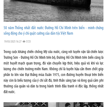
50 năm Thống nhất đất nước: Đường Hồ Chí Minh trên biển - minh chứng
sống động cho ý chí quật cường của dân tộc Việt Nam
19/03/2025 16:27
5725
Trong cuộc kháng chiến chống Mỹ cứu nước, cùng với tuyến vận tải chiến lược
Trường Sơn - Đường Hồ Chí Minh trên bộ, Đường Hồ Chí Minh trên biển cũng là
một huyết mạch quan trọng, đã vận chuyển kịp thời, hiệu quả vũ khí và lực
lượng cho chiến trường miền Nam. Không chỉ là tuyến hậu cần then chốt góp
phần to lớn vào Đại thắng mùa Xuân 1975, con đường huyền thoại trên biển
này còn là biểu tượng của ý chí sắt đá, tinh thần sáng tạo và lòng quả cảm phi
thường của quân và dân ta trong hành trình đấu tranh vì độc lập, thống nhất
đất nước.