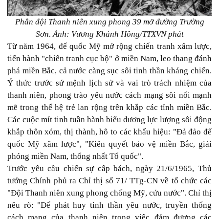
Phân đội Thanh niên xung phong 39 mở đường Trường
Sơn. Ảnh: Vương Khánh Hồng/TTXVN phát
Từ năm 1964, đế quốc Mỹ mở rộng chiến tranh xâm lược,
tiến hành "chiến tranh cục bộ" ở miền Nam, leo thang đánh
phá miền Bắc, cả nước càng sục sôi tinh thần kháng chiến.
Ý thức trước sứ mệnh lịch sử và vai trò trách nhiệm của
thanh niên, phong trào yêu nước cách mạng sôi nổi mạnh
mẽ trong thế hệ trẻ lan rộng trên khắp các tỉnh miền Bắc.
Các cuộc mít tinh tuần hành biểu dương lực lượng sôi động
khắp thôn xóm, thị thành, hô to các khẩu hiệu: "Đả đảo đế
quốc Mỹ xâm lược", "Kiên quyết bảo vệ miền Bắc, giải
phóng miền Nam, thống nhất Tổ quốc".
Trước yêu cầu chiến sự cấp bách, ngày 21/6/1965, Thủ
tướng Chính phủ ra Chỉ thị số 71/ TTg-CN về tổ chức các
"Đội Thanh niên xung phong chống Mỹ, cứu nước". Chỉ thị
nêu rõ: "Để phát huy tinh thần yêu nước, truyền thống
cách mạng của thanh niên trong việc đảm đương các