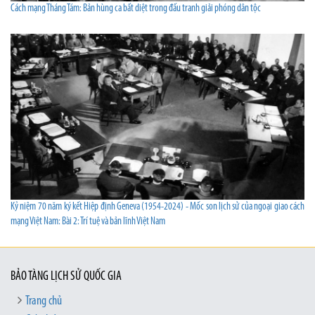
Cách mạng Tháng Tám: Bản hùng ca bất diệt trong đấu tranh giải phóng dân tộc
Kỷ niệm 70 năm ký kết Hiệp định Geneva (1954-2024) - Mốc son lịch sử của ngoại giao cách
mạng Việt Nam: Bài 2: Trí tuệ và bản lĩnh Việt Nam
BẢO TÀNG LỊCH SỬ QUỐC GIA
Trang chủ