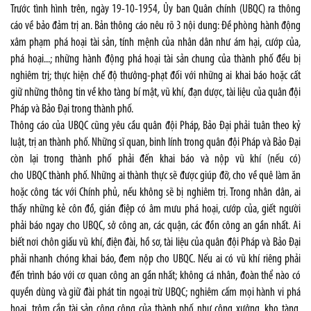
Trước tình hình trên, ngày 19-10-1954, Ủy ban Quân chính (UBQC) ra thông
cáo về bảo đảm trị an. Bản thông cáo nêu rõ 3 nội dung: Đề phòng hành động
xâm phạm phá hoại tài sản, tính mệnh của nhân dân như ám hại, cướp của,
phá hoại...; những hành động phá hoại tài sản chung của thành phố đều bị
nghiêm trị; thực hiện chế độ thưởng-phạt đối với những ai khai báo hoặc cất
giữ những thông tin về kho tàng bí mật, vũ khí, đạn dược, tài liệu của quân đội
Pháp và Bảo Đại trong thành phố.
Thông cáo của UBQC cũng yêu cầu quân đội Pháp, Bảo Đại phải tuân theo kỷ
luật, trị an thành phố. Những sĩ quan, binh lính trong quân đội Pháp và Bảo Đại
còn lại trong thành phố phải đến khai báo và nộp vũ khí (nếu có)
cho UBQC thành phố. Những ai thành thực sẽ được giúp đỡ, cho về quê làm ăn
hoặc công tác với Chính phủ, nếu không sẽ bị nghiêm trị. Trong nhân dân, ai
thấy những kẻ côn đồ, gián điệp có âm mưu phá hoại, cướp của, giết người
phải báo ngay cho UBQC, sở công an, các quận, các đồn công an gần nhất. Ai
biết nơi chôn giấu vũ khí, điện đài, hồ sơ, tài liệu của quân đội Pháp và Bảo Đại
phải nhanh chóng khai báo, đem nộp cho UBQC. Nếu ai có vũ khí riêng phải
đến trình báo với cơ quan công an gần nhất; không cá nhân, đoàn thể nào có
quyền dùng và giữ đài phát tin ngoại trừ UBQC; nghiêm cấm mọi hành vi phá
hoại, trộm cắp tài sản công cộng của thành phố như công xưởng, kho tàng,