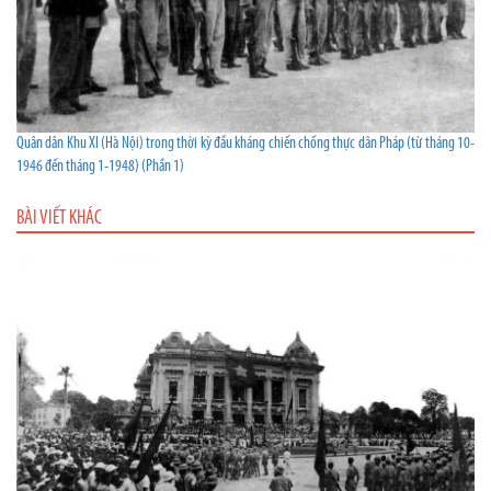
Quân dân Khu XI (Hà Nội) trong thời kỳ đầu kháng chiến chống thực dân Pháp (từ tháng 10-
1946 đến tháng 1-1948) (Phần 1)
BÀI VIẾT KHÁC