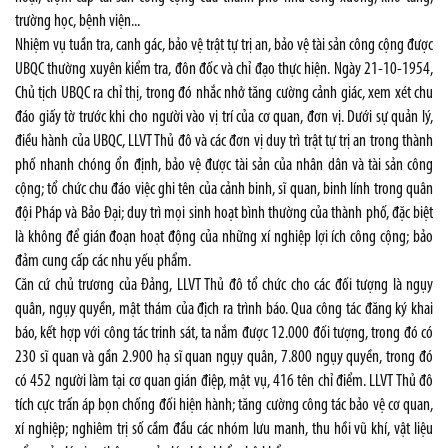
trường học, bệnh viện...
Nhiệm vụ tuần tra, canh gác, bảo vệ trật tự trị an, bảo vệ tài sản công cộng được
UBQC thường xuyên kiểm tra, đôn đốc và chỉ đạo thực hiện. Ngày 21-10-1954,
Chủ tịch UBQC ra chỉ thị, trong đó nhắc nhở tăng cường cảnh giác, xem xét chu
đáo giấy tờ trước khi cho người vào vị trí của cơ quan, đơn vị. Dưới sự quản lý,
điều hành của UBQC, LLVT Thủ đô và các đơn vị duy trì trật tự trị an trong thành
phố nhanh chóng ổn định, bảo vệ được tài sản của nhân dân và tài sản công
cộng; tổ chức chu đáo việc ghi tên của cảnh binh, sĩ quan, binh lính trong quân
đội Pháp và Bảo Đại; duy trì mọi sinh hoạt bình thường của thành phố, đặc biệt
là không để gián đoạn hoạt động của những xí nghiệp lợi ích công cộng; bảo
đảm cung cấp các nhu yếu phẩm.
Căn cứ chủ trương của Đảng, LLVT Thủ đô tổ chức cho các đối tượng là ngụy
quân, ngụy quyền, mật thám của địch ra trình báo. Qua công tác đăng ký khai
báo, kết hợp với công tác trinh sát, ta nắm được 12.000 đối tượng, trong đó có
230 sĩ quan và gần 2.900 hạ sĩ quan ngụy quân, 7.800 ngụy quyền, trong đó
có 452 người làm tại cơ quan gián điệp, mật vụ, 416 tên chỉ điểm. LLVT Thủ đô
tích cực trấn áp bọn chống đối hiện hành; tăng cường công tác bảo vệ cơ quan,
xí nghiệp; nghiêm trị số cầm đầu các nhóm lưu manh, thu hồi vũ khí, vật liệu