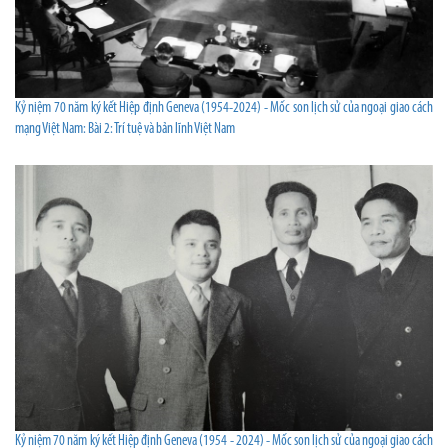
Kỷ niệm 70 năm ký kết Hiệp định Geneva (1954-2024) - Mốc son lịch sử của ngoại giao cách
mạng Việt Nam: Bài 2: Trí tuệ và bản lĩnh Việt Nam
Kỷ niệm 70 năm ký kết Hiệp định Geneva (1954 - 2024) - Mốc son lịch sử của ngoại giao cách