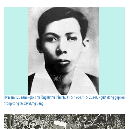
Kỷ niệm 120 năm Ngày sinh Tổng Bí thư Trần Phú (1-5-1904 / 1-5-2024): Người đóng góp lớn
trong công tác xây dựng Đảng