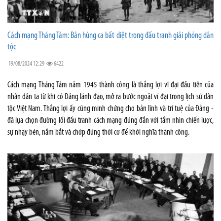
Cách mạng Tháng Tám: Bản hùng ca bất diệt trong đấu tranh giải phóng dân
tộc
19/08/2024 12:29
6422
Cách mạng Tháng Tám năm 1945 thành công là thắng lợi vĩ đại đầu tiên của
nhân dân ta từ khi có Đảng lãnh đạo, mở ra bước ngoặt vĩ đại trong lịch sử dân
tộc Việt Nam. Thắng lợi ấy cũng minh chứng cho bản lĩnh và trí tuệ của Ðảng -
đã lựa chọn đường lối đấu tranh cách mạng đúng đắn với tầm nhìn chiến lược,
sự nhạy bén, nắm bắt và chớp đúng thời cơ để khởi nghĩa thành công.