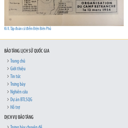
Kì II. Tập đoàn cứ điểm Điện Biên Phủ
BẢO TÀNG LỊCH SỬ QUỐC GIA
Trang chủ
Giới thiệu
Tin tức
Trưng bày
Nghiên cứu
Dự án BTLSQG
Hỗ trợ
DỊCH VỤ BẢO TÀNG
Trưng bày chuyên đề