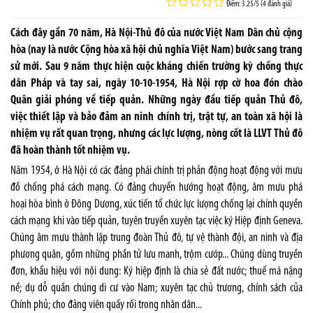
Điểm: 3.25/5 (4 đánh giá)
Cách đây gần 70 năm, Hà Nội-Thủ đô của nước Việt Nam Dân chủ cộng
hòa (nay là nước Cộng hòa xã hội chủ nghĩa Việt Nam) bước sang trang
sử mới. Sau 9 năm thực hiện cuộc kháng chiến trường kỳ chống thực
dân Pháp và tay sai, ngày 10-10-1954, Hà Nội rợp cờ hoa đón chào
Quân giải phóng về tiếp quản. Những ngày đầu tiếp quản Thủ đô,
việc thiết lập và bảo đảm an ninh chính trị, trật tự, an toàn xã hội là
nhiệm vụ rất quan trọng, nhưng các lực lượng, nòng cốt là LLVT Thủ đô
đã hoàn thành tốt nhiệm vụ.
Năm 1954, ở Hà Nội có các đảng phái chính trị phản động hoạt động với mưu
đồ chống phá cách mạng. Có đảng chuyển hướng hoạt động, âm mưu phá
hoại hòa bình ở Đông Dương, xúc tiến tổ chức lực lượng chống lại chính quyền
cách mạng khi vào tiếp quản, tuyên truyền xuyên tạc việc ký Hiệp định Geneva.
Chúng âm mưu thành lập trung đoàn Thủ đô, tự vệ thành đội, an ninh và địa
phương quân, gồm những phần tử lưu manh, trộm cướp... Chúng dùng truyền
đơn, khẩu hiệu với nội dung: Ký hiệp định là chia sẻ đất nước; thuế má nặng
nề; dụ dỗ quần chúng di cư vào Nam; xuyên tạc chủ trương, chính sách của
Chính phủ; cho đảng viên quấy rối trong nhân dân...