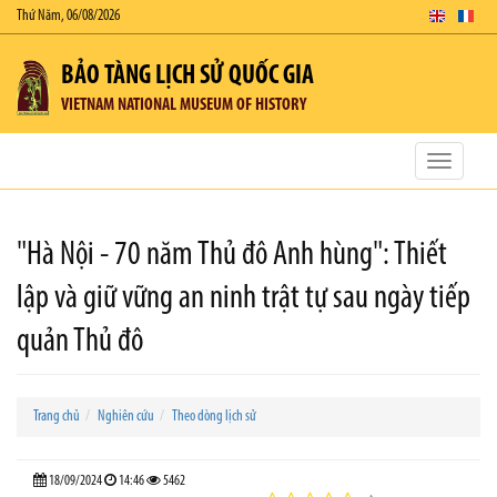
Thứ Năm, 06/08/2026
BẢO TÀNG LỊCH SỬ QUỐC GIA
VIETNAM NATIONAL MUSEUM OF HISTORY
Toggle
navigatio
"Hà Nội - 70 năm Thủ đô Anh hùng": Thiết
lập và giữ vững an ninh trật tự sau ngày tiếp
quản Thủ đô
Trang chủ
Nghiên cứu
Theo dòng lịch sử
18/09/2024
14:46
5462