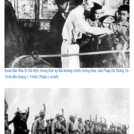
Quân dân Khu XI (Hà Nội) trong thời kỳ đầu kháng chiến chống thực dân Pháp (từ tháng 10-
1946 đến tháng 1-1948) (Phần 2 và hết)