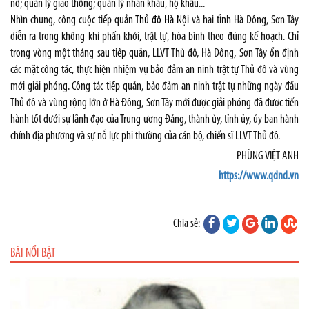
nổ; quản lý giao thông; quản lý nhân khẩu, hộ khẩu...
Nhìn chung, công cuộc tiếp quản
Thủ đô Hà Nội
và hai tỉnh Hà Đông, Sơn Tây
diễn ra trong không khí phấn khởi, trật tự, hòa bình theo đúng kế hoạch. Chỉ
trong vòng một tháng sau tiếp quản, LLVT Thủ đô, Hà Đông, Sơn Tây ổn định
các mặt công tác, thực hiện nhiệm vụ bảo đảm an ninh trật tự Thủ đô và vùng
mới giải phóng. Công tác tiếp quản, bảo đảm an ninh trật tự những ngày đầu
Thủ đô và vùng rộng lớn ở Hà Đông, Sơn Tây mới được giải phóng đã được tiến
hành tốt dưới sự lãnh đạo của Trung ương Đảng, thành ủy, tỉnh ủy, ủy ban hành
chính địa phương và sự nỗ lực phi thường của cán bộ, chiến sĩ LLVT Thủ đô.
PHÙNG VIỆT ANH
https://www.qdnd.vn
Chia sẻ:
BÀI NỔI BẬT