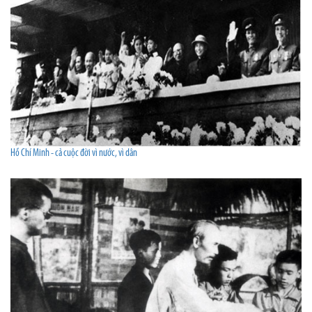
Hồ Chí Minh - cả cuộc đời vì nước, vì dân