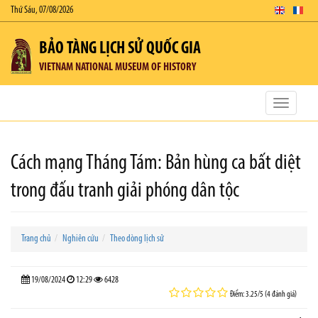
Thứ Sáu, 07/08/2026
BẢO TÀNG LỊCH SỬ QUỐC GIA
VIETNAM NATIONAL MUSEUM OF HISTORY
Toggle
navigatio
Cách mạng Tháng Tám: Bản hùng ca bất diệt
trong đấu tranh giải phóng dân tộc
Trang chủ
Nghiên cứu
Theo dòng lịch sử
19/08/2024
12:29
6428
Điểm: 3.25/5 (4 đánh giá)