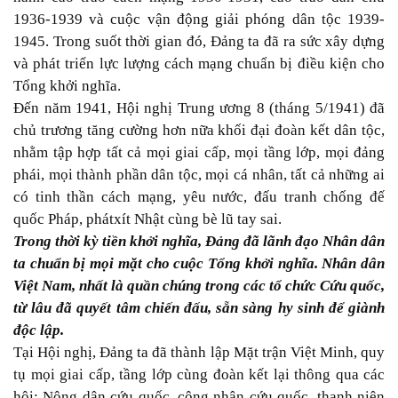
1936-1939 và cuộc vận động giải phóng dân tộc 1939-
1945. Trong suốt thời gian đó, Đảng ta đã ra sức xây dựng
và phát triển lực lượng cách mạng chuẩn bị điều kiện cho
Tổng khởi nghĩa.
Đến năm 1941, Hội nghị Trung ương 8 (tháng 5/1941) đã
chủ trương tăng cường hơn nữa khối đại đoàn kết dân tộc,
nhằm tập hợp tất cả mọi giai cấp, mọi tầng lớp, mọi đảng
phái, mọi thành phần dân tộc, mọi cá nhân, tất cả những ai
có tinh thần cách mạng, yêu nước, đấu tranh chống đế
quốc Pháp, phátxít Nhật cùng bè lũ tay sai.
Trong thời kỳ tiền khởi nghĩa, Đảng đã lãnh đạo Nhân dân
ta chuẩn bị mọi mặt cho cuộc Tổng khởi nghĩa. Nhân dân
Việt Nam, nhất là quần chúng trong các tổ chức Cứu quốc,
từ lâu đã quyết tâm chiến đấu, sẵn sàng hy sinh để giành
độc lập.
Tại Hội nghị, Đảng ta đã thành lập Mặt trận Việt Minh, quy
tụ mọi giai cấp, tầng lớp cùng đoàn kết lại thông qua các
hội: Nông dân cứu quốc, công nhân cứu quốc, thanh niên