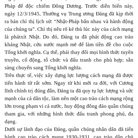
Pháp để độc chiếm Ðông Dương. Trước diễn biến này,
ngày 12/3/1945, Thường vụ Trung ương Ðảng đã kịp thời
ra bản chỉ thị lịch sử: “Nhật-Pháp bắn nhau và hành động
của chúng ta”. Chỉ thị nêu rõ kẻ thù lúc này của cách mạng
là phátxít Nhật. Do đó, Ðảng ta đã phát động cao trào
kháng Nhật, cứu nước mạnh mẽ để làm tiền đề cho cuộc
Tổng khởi nghĩa. Cụ thể, phải thay đổi mọi hình thức tuyên
truyền, cổ động, tổ chức và đấu tranh cho phù hợp; sẵn
sàng chuyển sang Tổng khởi nghĩa.
Trên thực tế, việc xây dựng lực lượng cách mạng đã được
tiến hành từ rất sớm. Ngay từ khi mới ra đời, với Cương
lĩnh chính trị đúng đắn, Đảng ta đã quy tụ lực lượng và sức
mạnh của cả dân tộc, làm nên một cao trào cách mạng rộng
lớn trong phạm vi cả nước, huy động đông đảo quần chúng
tham gia, với những hình thức đấu tranh phong phú, đa
dạng.
Dưới sự lãnh đạo của Đảng, quần chúng nhân dân đã tiến
hành cao trào cách mạng 1930-1931, cao trào dân chủ