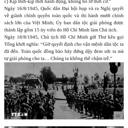
c) Kịp thời-kịp thời hành động, không bỏ lỡ thời cơ.”
Ngày 16/8/1945, Quốc dân Ðại hội họp và ra Nghị quyết
về giành chính quyền toàn quốc và thi hành mười chính
sách lớn của Việt Minh; Ủy ban dân tộc giải phóng được
thành lập gồm 15 ủy viên do Hồ Chí Minh làm Chủ tịch.
Ngày 18/8/1945, Chủ tịch Hồ Chí Minh gửi Thư kêu gọi
Tổng khởi nghĩa: “Giờ quyết định cho vận mệnh dân tộc ta
đã đến. Toàn quốc đồng bào hãy đứng dậy đem sức ta mà
tự giải phóng cho ta… Chúng ta không thể chậm trễ.”