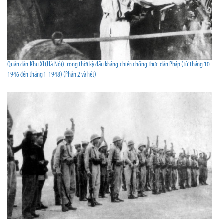
Quân dân Khu XI (Hà Nội) trong thời kỳ đầu kháng chiến chống thực dân Pháp (từ tháng 10-
1946 đến tháng 1-1948) (Phần 2 và hết)