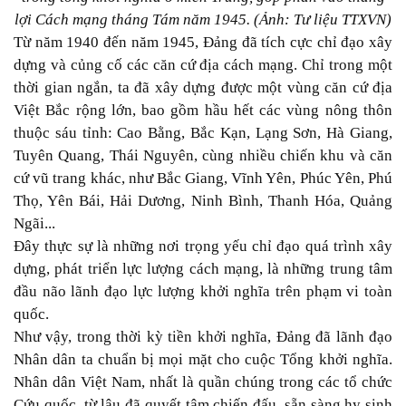
lợi Cách mạng tháng Tám năm 1945. (Ảnh: Tư liệu TTXVN)
Từ năm 1940 đến năm 1945, Đảng đã tích cực chỉ đạo xây
dựng và củng cố các căn cứ địa cách mạng. Chỉ trong một
thời gian ngắn, ta đã xây dựng được một vùng căn cứ địa
Việt Bắc rộng lớn, bao gồm hầu hết các vùng nông thôn
thuộc sáu tỉnh: Cao Bằng, Bắc Kạn, Lạng Sơn, Hà Giang,
Tuyên Quang, Thái Nguyên, cùng nhiều chiến khu và căn
cứ vũ trang khác, như Bắc Giang, Vĩnh Yên, Phúc Yên, Phú
Thọ, Yên Bái, Hải Dương, Ninh Bình, Thanh Hóa, Quảng
Ngãi...
Đây thực sự là những nơi trọng yếu chỉ đạo quá trình xây
dựng, phát triển lực lượng cách mạng, là những trung tâm
đầu não lãnh đạo lực lượng khởi nghĩa trên phạm vi toàn
quốc.
Như vậy, trong thời kỳ tiền khởi nghĩa, Đảng đã lãnh đạo
Nhân dân ta chuẩn bị mọi mặt cho cuộc Tổng khởi nghĩa.
Nhân dân Việt Nam, nhất là quần chúng trong các tổ chức
Cứu quốc, từ lâu đã quyết tâm chiến đấu, sẵn sàng hy sinh