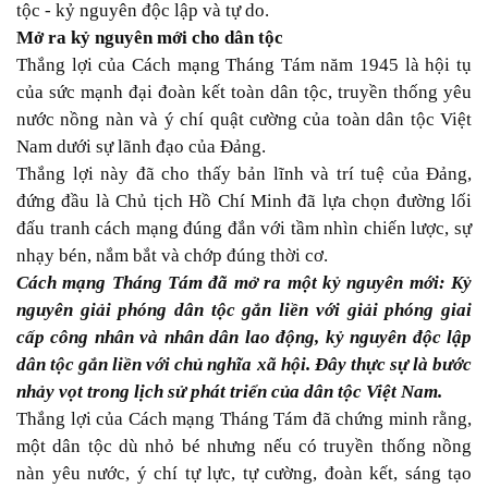
tộc - kỷ nguyên độc lập và tự do.
Mở ra kỷ nguyên mới cho dân tộc
Thắng lợi của Cách mạng Tháng Tám năm 1945 là hội tụ
của sức mạnh đại đoàn kết toàn dân tộc, truyền thống yêu
nước nồng nàn và ý chí quật cường của toàn dân tộc Việt
Nam dưới sự lãnh đạo của Đảng.
Thắng lợi này đã cho thấy bản lĩnh và trí tuệ của Ðảng,
đứng đầu là Chủ tịch Hồ Chí Minh đã lựa chọn đường lối
đấu tranh cách mạng đúng đắn với tầm nhìn chiến lược, sự
nhạy bén, nắm bắt và chớp đúng thời cơ.
Cách mạng Tháng Tám đã mở ra một kỷ nguyên mới: Kỷ
nguyên giải phóng dân tộc gắn liền với giải phóng giai
cấp công nhân và nhân dân lao động, kỷ nguyên độc lập
dân tộc gắn liền với chủ nghĩa xã hội. Đây thực sự là bước
nhảy vọt trong lịch sử phát triển của dân tộc Việt Nam.
Thắng lợi của Cách mạng Tháng Tám đã chứng minh rằng,
một dân tộc dù nhỏ bé nhưng nếu có truyền thống nồng
nàn yêu nước, ý chí tự lực, tự cường, đoàn kết, sáng tạo