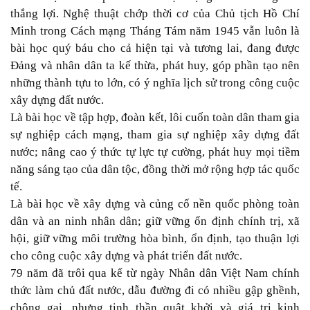
thắng lợi. Nghệ thuật chớp thời cơ của Chủ tịch Hồ Chí
Minh trong Cách mạng Tháng Tám năm 1945 vẫn luôn là
bài học quý báu cho cả hiện tại và tương lai, đang được
Đảng và nhân dân ta kế thừa, phát huy, góp phần tạo nên
những thành tựu to lớn, có ý nghĩa lịch sử trong công cuộc
xây dựng đất nước.
Là bài học về tập hợp, đoàn kết, lôi cuốn toàn dân tham gia
sự nghiệp cách mạng, tham gia sự nghiệp xây dựng đất
nước; nâng cao ý thức tự lực tự cường, phát huy mọi tiềm
năng sáng tạo của dân tộc, đồng thời mở rộng hợp tác quốc
tế.
Là bài học về xây dựng và củng cố nền quốc phòng toàn
dân và an ninh nhân dân; giữ vững ổn định chính trị, xã
hội, giữ vững môi trường hòa bình, ổn định, tạo thuận lợi
cho công cuộc xây dựng và phát triển đất nước.
79 năm đã trôi qua kể từ ngày Nhân dân Việt Nam chính
thức làm chủ đất nước, dẫu đường đi có nhiều gập ghềnh,
chông gai, nhưng tinh thần quật khởi và giá trị kinh