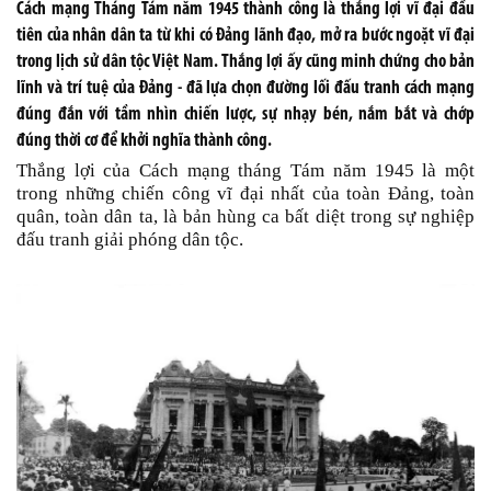
Cách mạng Tháng Tám năm 1945 thành công là thắng lợi vĩ đại đầu
tiên của nhân dân ta từ khi có Đảng lãnh đạo, mở ra bước ngoặt vĩ đại
trong lịch sử dân tộc Việt Nam. Thắng lợi ấy cũng minh chứng cho bản
lĩnh và trí tuệ của Ðảng - đã lựa chọn đường lối đấu tranh cách mạng
đúng đắn với tầm nhìn chiến lược, sự nhạy bén, nắm bắt và chớp
đúng thời cơ để khởi nghĩa thành công.
Thắng lợi của Cách mạng tháng Tám năm 1945 là một
trong những chiến công vĩ đại nhất của toàn Đảng, toàn
quân, toàn dân ta, là bản hùng ca bất diệt trong sự nghiệp
đấu tranh giải phóng dân tộc.