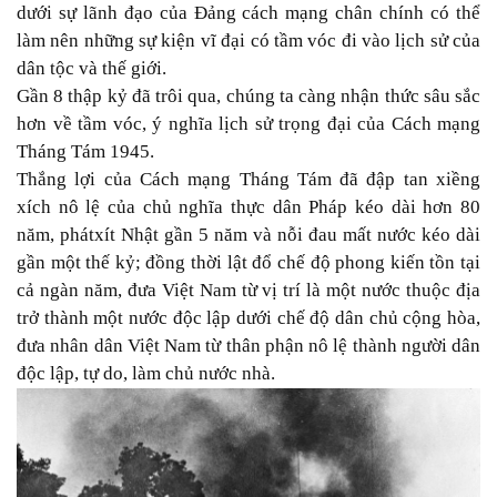
dưới sự lãnh đạo của Đảng cách mạng chân chính có thể
làm nên những sự kiện vĩ đại có tầm vóc đi vào lịch sử của
dân tộc và thế giới.
Gần 8 thập kỷ đã trôi qua, chúng ta càng nhận thức sâu sắc
hơn về tầm vóc, ý nghĩa lịch sử trọng đại của Cách mạng
Tháng Tám 1945.
Thắng lợi của Cách mạng Tháng Tám đã đập tan xiềng
xích nô lệ của chủ nghĩa thực dân Pháp kéo dài hơn 80
năm, phátxít Nhật gần 5 năm và nỗi đau mất nước kéo dài
gần một thế kỷ; đồng thời lật đổ chế độ phong kiến tồn tại
cả ngàn năm, đưa Việt Nam từ vị trí là một nước thuộc địa
trở thành một nước độc lập dưới chế độ dân chủ cộng hòa,
đưa nhân dân Việt Nam từ thân phận nô lệ thành người dân
độc lập, tự do, làm chủ nước nhà.