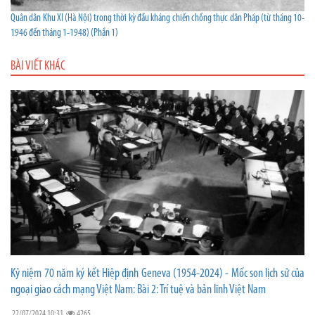
Quân dân Khu XI (Hà Nội) trong thời kỳ đầu kháng chiến chống thực dân Pháp (từ tháng 10-
1946 đến tháng 1-1948) (Phần 1)
BÀI VIẾT KHÁC
Kỷ niệm 70 năm ký kết Hiệp định Geneva (1954-2024) - Mốc son lịch sử của
ngoại giao cách mạng Việt Nam: Bài 2: Trí tuệ và bản lĩnh Việt Nam
22/07/2024 10:31
4265