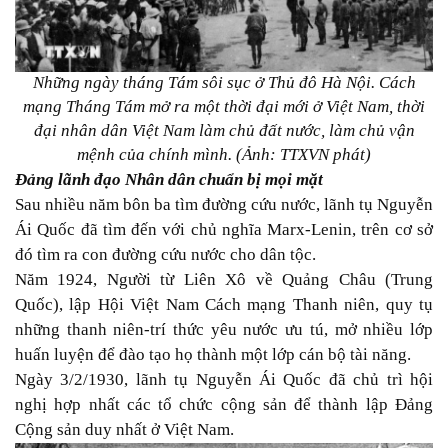
Những ngày tháng Tám sôi sục ở Thủ đô Hà Nội. Cách
mạng Tháng Tám mở ra một thời đại mới ở Việt Nam, thời
đại nhân dân Việt Nam làm chủ đất nước, làm chủ vận
mệnh của chính mình. (Ảnh: TTXVN phát)
Đảng lãnh đạo Nhân dân chuẩn bị mọi mặt
Sau nhiều năm bôn ba tìm đường cứu nước, lãnh tụ Nguyễn
Ái Quốc đã tìm đến với chủ nghĩa Marx-Lenin, trên cơ sở
đó tìm ra con đường cứu nước cho dân tộc.
Năm 1924, Người từ Liên Xô về Quảng Châu (Trung
Quốc), lập Hội Việt Nam Cách mạng Thanh niên, quy tụ
những thanh niên-trí thức yêu nước ưu tú, mở nhiều lớp
huấn luyện để đào tạo họ thành một lớp cán bộ tài năng.
Ngày 3/2/1930, lãnh tụ Nguyễn Ái Quốc đã chủ trì hội
nghị hợp nhất các tổ chức cộng sản để thành lập Đảng
Cộng sản duy nhất ở Việt Nam.