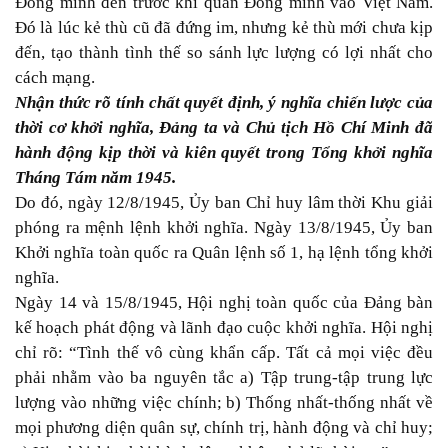
Đồng minh đến trước khi quân Đồng minh vào Việt Nam.
Đó là lúc kẻ thù cũ đã đứng im, nhưng kẻ thù mới chưa kịp
đến, tạo thành tình thế so sánh lực lượng có lợi nhất cho
cách mạng.
Nhận thức rõ tính chất quyết định, ý nghĩa chiến lược của
thời cơ khởi nghĩa, Đảng ta và Chủ tịch Hồ Chí Minh đã
hành động kịp thời và kiên quyết trong Tổng khởi nghĩa
Tháng Tám năm 1945.
Do đó, ngày 12/8/1945, Ủy ban Chỉ huy lâm thời Khu giải
phóng ra mệnh lệnh khởi nghĩa. Ngày 13/8/1945, Ủy ban
Khởi nghĩa toàn quốc ra Quân lệnh số 1, hạ lệnh tổng khởi
nghĩa.
Ngày 14 và 15/8/1945, Hội nghị toàn quốc của Đảng bàn
kế hoạch phát động và lãnh đạo cuộc khởi nghĩa. Hội nghị
chỉ rõ: “Tình thế vô cùng khẩn cấp. Tất cả mọi việc đều
phải nhằm vào ba nguyên tắc a) Tập trung-tập trung lực
lượng vào những việc chính; b) Thống nhất-thống nhất về
mọi phương diện quân sự, chính trị, hành động và chỉ huy;