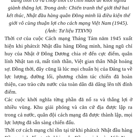
đúng thời cơ và chớp thời cơ chín muồi để khởi nghĩa
giành thắng lợi. Trong ảnh: Chiến tranh thế giới thứ hai
kết thúc, Nhật đầu hàng quân Đồng minh là điều kiện thế
giới vô cùng thuận lợi cho cách mạng Việt Nam (1945).
(Ảnh: Tư liệu TTXVN)
Thời cơ của cuộc Cách mạng Tháng Tám năm 1945 xuất
hiện khi phátxít Nhật đầu hàng Đồng minh, hàng ngũ chỉ
huy của Nhật ở Đông Dương chia rẽ đến cực điểm, quân
lính Nhật tan rã, mất tinh thần, Việt gian thân Nhật hoảng
sợ. Đồng thời, đây cũng là lúc mọi chuẩn bị của Đảng ta về
lực lượng, đường lối, phương châm tác chiến đã hoàn
thiện, cao trào cứu nước của toàn dân đã dâng lên tới đỉnh
điểm.
Các cuộc khởi nghĩa từng phần đã nổ ra và thắng lợi ở
nhiều vùng. Khu giải phóng và căn cứ địa được lập ra
trong cả nước, quân đội cách mạng đã được thành lập, mọi
lực lượng đã sẵn sàng chiến đấu.
Thời cơ cách mạng chỉ tồn tại từ khi phátxít Nhật đầu hàng