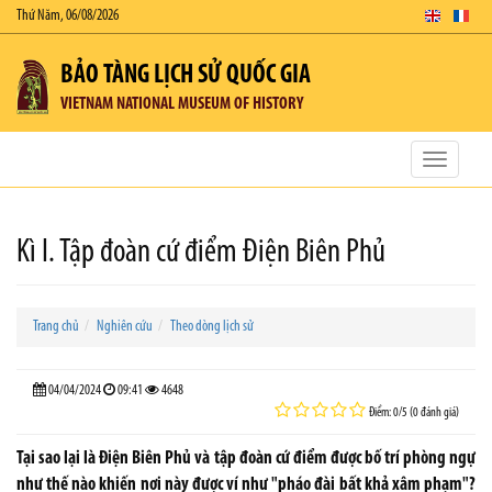
Thứ Năm, 06/08/2026
BẢO TÀNG LỊCH SỬ QUỐC GIA
VIETNAM NATIONAL MUSEUM OF HISTORY
Toggle
navigatio
Kì I. Tập đoàn cứ điểm Điện Biên Phủ
Trang chủ
Nghiên cứu
Theo dòng lịch sử
04/04/2024
09:41
4648
Điểm: 0/5 (0 đánh giá)
Tại sao lại là Điện Biên Phủ và tập đoàn cứ điểm được bố trí phòng ngự
như thế nào khiến nơi này được ví như "pháo đài bất khả xâm phạm"?