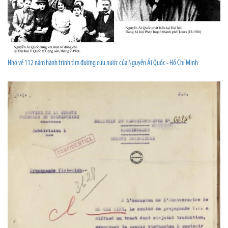
Nhớ về 112 năm hành trình tìm đường cứu nước của Nguyễn Ái Quốc - Hồ Chí Minh