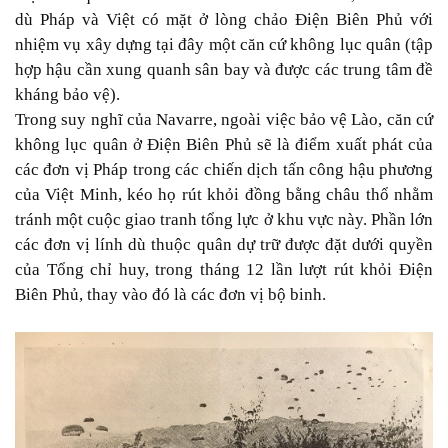
dù Pháp và Việt có mặt ở lòng chảo Điện Biên Phủ với
nhiệm vụ xây dựng tại đây một căn cứ không lục quân (tập
hợp hậu cần xung quanh sân bay và được các trung tâm đề
kháng bảo vệ).
Trong suy nghĩ của Navarre, ngoài việc bảo vệ Lào, căn cứ
không lục quân ở Điện Biên Phủ sẽ là điểm xuất phát của
các đơn vị Pháp trong các chiến dịch tấn công hậu phương
của Việt Minh, kéo họ rút khỏi đồng bằng châu thổ nhằm
tránh một cuộc giao tranh tổng lực ở khu vực này. Phần lớn
các đơn vị lính dù thuộc quân dự trữ được đặt dưới quyền
của Tổng chỉ huy, trong tháng 12 lần lượt rút khỏi Điện
Biên Phủ, thay vào đó là các đơn vị bộ binh.