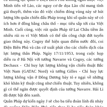
Minh tiến về Lào, các nguy cơ đe dọa Lào chỉ mang tính
giả thuyết, thêm vào đó việc chiếm đóng vùng này sẽ hút
lượng lớn quân chiến đấu Pháp trong khi số quân này sẽ có
ích hơn ở đồng bằng châu thổ - mục tiêu sắp tới của Việt
Minh. Cuối cùng, việc rút quân Pháp từ Lai Châu tiềm ẩn
nhiều rủi ro vì Việt Minh có thể tấn công chặt đứt tuyến
giao thông này. Cogny thể hiện quan điểm nước đôi, coi
Điện Biên Phủ và căn cứ xuất phát cho các chiến dịch của
lực lượng thân Pháp. Ngày 17/11/1953, trong cuộc họp
diễn ra ở Hà Nội với tướng Navarre và Cogny, các tướng
Dechaux - Chỉ huy lực lượng không vận chiến thuật Bắc
Việt Nam (GATAC Nord) và tướng Gilles - Chỉ huy lực
lượng không vận ở Đông Dương bày tỏ e ngại về những
khó khăn kỹ thuật cũng như chiến thuật. Tuy nhiên, không
gì có thể ngăn được quyết định của tướng Navarre. Hải Li
đã được bật đèn xanh.
Quân Pháp dự kiến ngày J sẽ cho ba tiểu đoàn lính dù nhảy