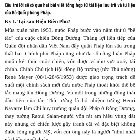
Câu trả lời sẽ có qua hai bài viết tổng hợp từ tài liệu lưu trữ và tư liệu
của Bộ Quốc phòng Pháp.
Kỳ I. Tại sao Điện Biên Phủ?
Mùa xuân năm 1953, nước Pháp bước vào năm thứ 8 "bế
tắc" của cuộc chiến Đông Dương. Thắng lợi liên tiếp của
Quân đội nhân dân Việt Nam đẩy quân Pháp lún sâu trong
thất bại. Chính phủ Pháp cũng như đa số công luận Pháp
muốn kết thúc cuộc chiến, vốn được ví như vực xoáy tài
chính. Chính Chủ tịch Hội đồng Bộ trưởng (tức Thủ tướng)
René Mayer (08/1-28/6/1953) được giao trọng trách đề
xuất một chính sách mới đưa nước Pháp thoát khỏi thế bế
tắc mang tên Đông Dương. Và một trong những động thái
đầu tiên của tân Thủ tướng là bổ nhiệm tướng Henri
Navarre làm Chỉ huy trưởng quân đội Pháp ở Đông Dương,
thay tướng Raoul Salan-người vốn rất am hiểu vùng đất
này nhưng có chiến lược gây tranh cãi và đặc biệt không
được lòng người Mỹ, vốn coi ông này là người "nhút nhát
và thiếu quyết đoán".