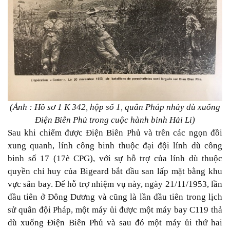
(Ảnh : Hồ sơ 1 K 342, hộp số 1, quân Pháp nhảy dù xuống
Điện Biên Phủ trong cuộc hành binh Hải Li)
Sau khi chiếm được Điện Biên Phủ và trên các ngọn đồi
xung quanh, lính công binh thuộc đại đội lính dù công
binh số 17 (17è CPG), với sự hỗ trợ của lính dù thuộc
quyền chỉ huy của Bigeard bắt đầu san lấp mặt bằng khu
vực sân bay. Để hỗ trợ nhiệm vụ này, ngày 21/11/1953, lần
đầu tiên ở Đông Dương và cũng là lần đầu tiên trong lịch
sử quân đội Pháp, một máy ủi được một máy bay C119 thả
dù xuống Điện Biên Phủ và sau đó một máy ủi thứ hai