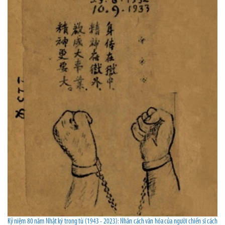
Kỷ niệm 80 năm Nhật ký trong tù (1943 - 2023): Nhân cách văn hóa của người chiến sĩ cách