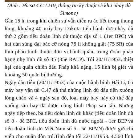
(Ảnh : Hồ sơ 4 C 1219, thông tin kỹ thuật về khu nhảy dù
Simone)
Gần 15 h, trong khi chiến sự vẫn diễn ra ác liệt trong thung
lũng, khoảng 40 máy bay Dakota tiến hành đợt nhảy dù
thứ 2 gồm tiểu đoàn lính dù thuộc địa số 1 (1er BPC) và
hai dàn súng đại bác cỡ nòng 75 li không giật (75 SR) của
lính pháo binh thuộc đơn vị hành quân, trung đoàn pháo
hạng nhẹ lính dù số 35 (35è RALP). Tối 20/11/1953, thiệt
hại của quân chiến đấu Pháp khá nặng, 15 lính bị giết và
khoảng 50 quân bị thương.
Ngày đầu tiên (20/11/1953) của cuộc hành binh Hải Li, 65
máy bay vận tải C.47 đã thả những lính dù đầu tiên xuống
lòng chảo và 4 ngày sau đó, loại máy bay này có thể đáp
xuống sân bay đã được công binh Pháp san lấp. Những
ngày tiếp theo, ba tiểu đoàn lính dù khác (tiểu đoàn lính dù
số 8 - 8è BPC, tiểu đoàn lính dù nước ngoài - 1er BEP và
tiểu đoàn lính dù Việt Nam số 5 - 5è BPVN) được gửi chi
viện cho quân đồn trú.Tính đến tối 22/11/1953, 4.560 lính