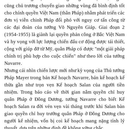
cũng chủ trương chuyển giao những vùng đã bình định tốt
cho chính quyền Việt Nam (thân Pháp) nhằm phát triển các
đơn vị viễn chinh Pháp đối phó với nguy cơ tấn công từ
các đại đoàn của tướng Võ Nguyên Giáp. Giai đoạn 2
(1954-1955) là giành lại quyền phản công ở Bắc Việt Nam
và hy vọng với lực lượng chiến đấu cơ động được tái thiết,
cộng với giúp đỡ từ Mỹ, quân Pháp có được "một giải pháp
chính trị phù hợp cho cuộc chiến" như theo lời của tướng
Navarre.
Nhưng cái nhìn chiến lược mới như kỳ vọng của Thủ tướng
Pháp Mayer trong bản Kế hoạch Navarre, bản kế hoạch kế
thừa gần như trọn vẹn Kế hoạch Salan của người tiền
nhiệm. Trong báo cáo về thời gian nắm quyền chỉ huy
quân Pháp ở Đông Dương, tướng Navarre cho biết Kế
hoạch Salan ra đời vẻn vẹn vài tháng trước khi Salan bàn
giao quyền chỉ huy trưởng quân Pháp ở Đông Dương cho
người kế nhiệm, vốn bị coi kế hoạch mang nặng tính lý
thuyết, dựa trên những định đề không vững chắc.