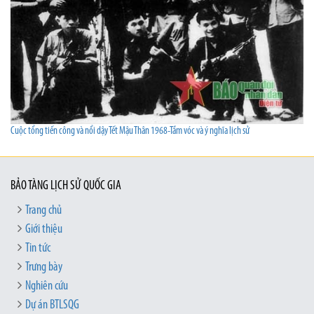
Cuộc tổng tiến công và nổi dậy Tết Mậu Thân 1968-Tầm vóc và ý nghĩa lịch sử
BẢO TÀNG LỊCH SỬ QUỐC GIA
Trang chủ
Giới thiệu
Tin tức
Trưng bày
Nghiên cứu
Dự án BTLSQG