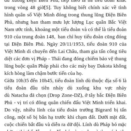
dù xuống Điện Biên Phủ, tiếp theo là ba tiểu đoàn khác
trong vòng 48 giờ
[5]
. Tuy không biết chính xác về tình
hình quân số Việt Minh đóng trong thung lũng Điện Biên
Phủ, nhưng ban tham mưu lực lượng Lục quân Bắc Việt
Nam ước tính, khoảng một tiểu đoàn và có thể là tiểu đoàn
910 của trung đoàn 148, ban chỉ huy tiểu đoàn cũng đóng
tại Điện Biên Phủ. Ngày 20/11/1953, tiểu đoàn 910 của
Việt Minh di chuyển đến Lai Châu, tham gia tấn công tiêu
diệt các đơn vị Pháp - Thái đang đóng chiếm bảo vệ thung
lũng buộc quân Pháp phải cho các máy bay Dakota không
kích hòng làm chậm bước tiến của họ.
Giữa 10h35 đến 10h45, tiểu đoàn lính dù thuộc địa số 6 là
tiểu đoàn đầu tiên nhảy dù xuống khu vực nhảy
dù Natacha đã chọn (Drop Zone-DZ), ở tây bắc Điện Biên
Phủ - vị trí có đông quân chiến đấu Việt Minh triển khai.
Do vậy, nhiều lính của tiểu đoàn trưởng Bigeard bị tấn
công, một số bị bắn hạ trước khi chạm đất. Dưới mặt đất,
cuộc chiến bắt đầu và diễn ra dữ dội. Lính dù Pháp bỏ mặc