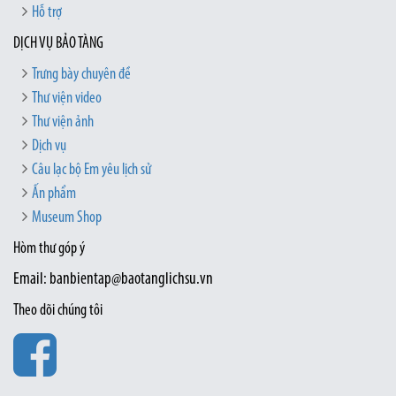
Hỗ trợ
DỊCH VỤ BẢO TÀNG
Trưng bày chuyên đề
Thư viện video
Thư viện ảnh
Dịch vụ
Câu lạc bộ Em yêu lịch sử
Ấn phẩm
Museum Shop
Hòm thư góp ý
Email: banbientap@baotanglichsu.vn
Theo dõi chúng tôi