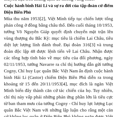
Cuộc hành binh Hải Li và sự ra đời của tập đoàn cứ điểm
Điện Biên Phủ
Mùa thu năm 1953
[2]
, Việt Minh tiếp tục chiến lược tổng
phản công ở đồng bằng châu thổ. Đến cuối tháng 10/1953,
tướng Võ Nguyên Giáp quyết định chuyển mặt trận lên
vùng thượng du Bắc Kỳ: mục tiêu là chiếm Lai Châu, tiêu
diệt lực lượng lính đánh thuê. Đại đoàn 316
[3]
và trung
đoàn độc lập 48 được lệnh tiến về Lai Châu. Nhận được
các tổng hợp tình báo về mục tiêu của đối phương, ngày
02/11/1953, tướng Navarre ra chỉ thị hướng dẫn gửi tướng
Cogny, Chỉ huy Lục quân Bắc Việt Nam ấn định cuộc hành
binh Hải Li (Castor) chiếm Điện Biên Phủ diễn ra trong
khoảng từ 15 đến 20/11/1953
[4]
, mục đích là ngăn Việt
Minh biến đây thành căn cứ tác chiến của họ. Tuy nhiên,
chỉ thị này vấp phải những phản ứng phần lớn là tiêu cực
từ ban tham mưu của tướng Cogny - Chỉ huy lực lượng Lục
quân Bắc Việt Nam với những lập luận cho rằng một căn
cứ không lục quân ở Điện Biên Phủ không ngăn được Việt