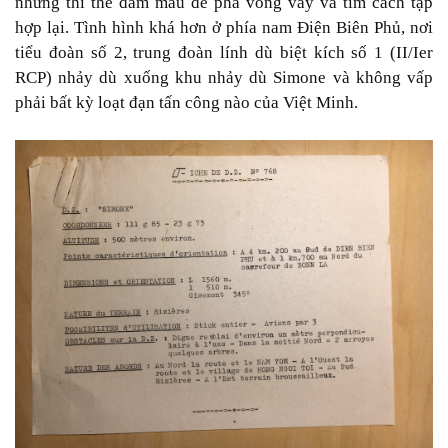
những thi thể đẫm máu để phá vòng vây và tìm cách tập
hợp lại. Tình hình khá hơn ở phía nam Điện Biên Phủ, nơi
tiểu đoàn số 2, trung đoàn lính dù biệt kích số 1 (II/Ier
RCP) nhảy dù xuống khu nhảy dù Simone và không vấp
phải bất kỳ loạt đạn tấn công nào của Việt Minh.