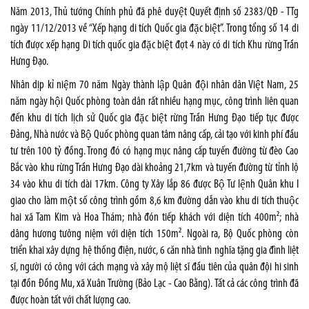
Năm 2013, Thủ tướng Chính phủ đã phê duyệt Quyết định số 2383/QĐ - TTg
ngày 11/12/2013 về “Xếp hạng di tích Quốc gia đặc biệt”. Trong tổng số 14 di
tích được xếp hạng Di tích quốc gia đặc biệt đợt 4 này có di tích Khu rừng Trần
Hưng Đạo.
Nhân dịp kỉ niệm 70 năm Ngày thành lập Quân đội nhân dân Việt Nam, 25
năm ngày hội Quốc phòng toàn dân rất nhiều hạng mục, công trình liên quan
đến khu di tích lịch sử Quốc gia đặc biệt rừng Trần Hưng Đạo tiếp tục được
Đảng, Nhà nước và Bộ Quốc phòng quan tâm nâng cấp, cải tạo với kinh phí đầu
tư trên 100 tỷ đồng. Trong đó có hạng mục nâng cấp tuyến đường từ đèo Cao
Bắc vào khu rừng Trần Hưng Đạo dài khoảng 21,7km và tuyến đường từ tỉnh lộ
34 vào khu di tích dài 17km. Công ty Xây lắp 86 được Bộ Tư lệnh Quân khu I
giao cho làm một số công trình gồm 8,6 km đường dẫn vào khu di tích thuộc
hai xã Tam Kim và Hoa Thám; nhà đón tiếp khách với diện tích 400m²; nhà
dâng hương tưởng niệm với diện tích 150m². Ngoài ra, Bộ Quốc phòng còn
triển khai xây dựng hệ thống điện, nước, 6 căn nhà tình nghĩa tặng gia đình liệt
sĩ, người có công với cách mạng và xây mộ liệt sĩ đầu tiên của quân đội hi sinh
tại đồn Đồng Mu, xã Xuân Trường (Bảo Lạc - Cao Bằng). Tất cả các công trình đã
được hoàn tất với chất lượng cao.