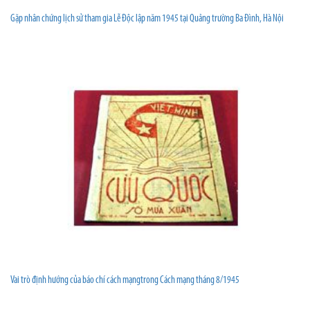
Gặp nhân chứng lịch sử tham gia Lễ Độc lập năm 1945 tại Quảng trường Ba Đình, Hà Nội
Vai trò định hướng của báo chí cách mạngtrong Cách mạng tháng 8/1945