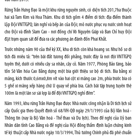
Rừng Trần Hưng Đạo là một khu rừng nguyên sinh, có diện tích 201,7ha thuộc
hai xã Tam Kim và Hoa Thám. Khu di tích gồm 4 điểm di tích: địa điểm thành
lập Đội VNTTGPQ; lán nghỉ và bếp ăn của Đội; mỏ nước phục vụ nước sinh hoạt
cho Đội và đỉnh Slam Cao - nơi đồng chí Võ Nguyên Giáp và Ban Chỉ huy Đội
đặt trạm quan sát để đưa ra các phương án đánh đồn Phai Khắt.
Trước những năm 90 của thế kỷ XX, khu di tích còn khá hoang sơ. Như hồ sơ di
tích đã miêu tả: “trên bãi đất tương đối phẳng, trước đây là nơi đội VNTTGPQ
tuyên thệ, dưới có nhiều cây sa nhân, cây cỏ. Năm 1977, Phòng Bảo tàng, bảo
tồn Sở Văn hóa Cao Bằng dựng một bia giới thiệu sơ bộ di tích. Bia bằng xi
măng, kích thước 0,6mx0,8m vít vào hai cột xi măng cao 2m, phía trước bia có
5 ghế xi măng xếp hàng chữ U quay về phía bia. Cách bãi tập trung tuyên thệ
100m là một lán sơ sài lợp lá để đội VNTTGPQ nghỉ đêm”.
Năm 1993, khu rừng Trần Hưng Đạo được Nhà nước công nhận là Di tích lịch sử
cấp Quốc gia theo Quyết định số 68/VH-QĐ ngày 29/1/1993 của Bộ Văn hoá -
Thông tin (nay là Bộ Văn hoá - Thể thao và Du lịch). Theo đề nghị của Uỷ ban
Nhân dân tỉnh Cao Bằng và đề nghị của Hội đồng thẩm định luận chứng kinh
tế kỹ thuật cấp Nhà nước ngày 10/3/1994, Thủ tướng Chính phủ đã phê chuẩn