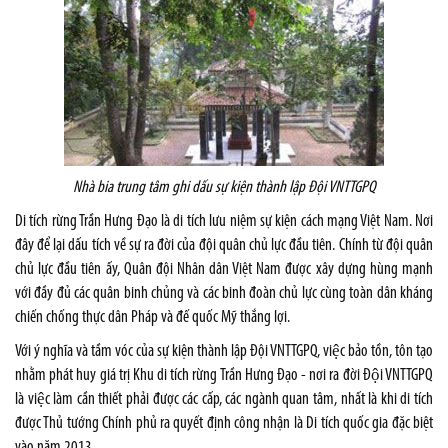
Nhà bia trung tâm ghi dấu sự kiện thành lập Đội VNTTGPQ
Di tích rừng Trần Hưng Đạo là di tích lưu niệm sự kiện cách mạng Việt Nam. Nơi
đây để lại dấu tích về sự ra đời của đội quân chủ lực đầu tiên. Chính từ đội quân
chủ lực đầu tiên ấy, Quân đội Nhân dân Việt Nam được xây dựng hùng mạnh
với đầy đủ các quân binh chủng và các binh đoàn chủ lực cùng toàn dân kháng
chiến chống thực dân Pháp và đế quốc Mỹ thắng lợi.
Với ý nghĩa và tầm vóc của sự kiện thành lập Đội VNTTGPQ, việc bảo tồn, tôn tạo
nhằm phát huy giá trị Khu di tích rừng Trần Hưng Đạo - nơi ra đời Đội VNTTGPQ
là việc làm cần thiết phải được các cấp, các ngành quan tâm, nhất là khi di tích
được Thủ tướng Chính phủ ra quyết định công nhận là Di tích quốc gia đặc biệt
vào năm 2013.