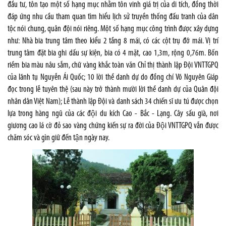
đầu tư, tôn tạo một số hạng mục nhằm tôn vinh giá trị của di tích, đồng thời
đáp ứng nhu cầu tham quan tìm hiểu lịch sử truyền thống đấu tranh của dân
tộc nói chung, quân đội nói riêng. Một số hạng mục công trình được xây dựng
như: Nhà bia trung tâm theo kiểu 2 tầng 8 mái, có các cột trụ đỡ mái. Vị trí
trung tâm đặt bia ghi dấu sự kiện, bia có 4 mặt, cao 1,3m, rộng 0,76m. Bốn
riềm bia màu nâu sẫm, chữ vàng khắc toàn văn Chỉ thị thành lập Đội VNTTGPQ
của lãnh tụ Nguyễn Ái Quốc; 10 lời thề danh dự do đồng chí Võ Nguyên Giáp
đọc trong lễ tuyên thệ (sau này trở thành mười lời thề danh dự của Quân đội
nhân dân Việt Nam); Lễ thành lập Đội và danh sách 34 chiến sĩ ưu tú được chọn
lựa trong hàng ngũ của các đội du kích Cao - Bắc - Lạng. Cây sấu già, nơi
giương cao lá cờ đỏ sao vàng chứng kiến sự ra đời của Đội VNTTGPQ vẫn được
chăm sóc và gìn giữ đến tận ngày nay.