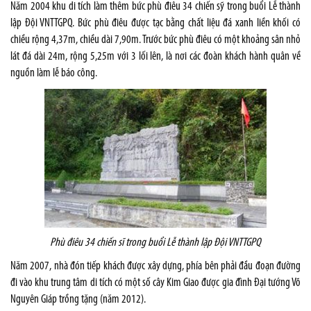
Năm 2004 khu di tích làm thêm bức phù điêu 34 chiến sỹ trong buổi Lễ thành
lập Đội VNTTGPQ. Bức phù điêu được tạc bằng chất liệu đá xanh liền khối có
chiều rộng 4,37m, chiều dài 7,90m. Trước bức phù điêu có một khoảng sân nhỏ
lát đá dài 24m, rộng 5,25m với 3 lối lên, là nơi các đoàn khách hành quân về
nguồn làm lễ báo công.
Phù điêu 34 chiến sĩ trong buổi Lễ thành lập Đội VNTTGPQ
Năm 2007, nhà đón tiếp khách được xây dựng, phía bên phải đầu đoạn đường
đi vào khu trung tâm di tích có một số cây Kim Giao được gia đình Đại tướng Võ
Nguyên Giáp trồng tặng (năm 2012).