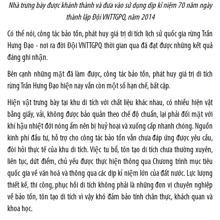
Nhà trưng bày được khánh thành và đưa vào sử dụng dịp kỉ niệm 70 năm ngày
thành lập Đội VNTTGPQ, năm 2014
Có thể nói, công tác bảo tồn, phát huy giá trị di tích lịch sử quốc gia rừng Trần
Hưng Đạo - nơi ra đời Đội VNTTGPQ thời gian qua đã đạt được những kết quả
đáng ghi nhận.
Bên cạnh những mặt đã làm được, công tác bảo tồn, phát huy giá trị di tích
rừng Trần Hưng Đạo hiện nay vẫn còn một số hạn chế, bất cập.
Hiện vật trưng bày tại khu di tích với chất liệu khác nhau, có nhiều hiện vật
bằng giấy, vải, không được bảo quản theo chế độ chuẩn, lại phải đối mặt với
khí hậu nhiệt đới nóng ẩm nên bị huỷ hoại và xuống cấp nhanh chóng. Nguồn
kinh phí đầu tư, hỗ trợ cho công tác bảo tồn vẫn chưa đáp ứng được yêu cầu,
đòi hỏi thực tế của khu di tích. Việc tu bổ, tôn tạo di tích chưa thường xuyên,
liên tục, dứt điểm, chủ yếu được thực hiện thông qua Chương trình mục tiêu
quốc gia về văn hoá và thông qua các dịp kỉ niệm lớn của đất nước. Lực lượng
thiết kế, thi công, phục hồi di tích không phải là những đơn vị chuyên nghiệp
về bảo tồn, tôn tạo di tích vì vậy khó đảm bảo tính chân thực, khách quan và
khoa học.