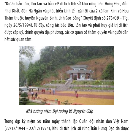
“Dự án bảo tồn, tôn tạo và bảo vệ di tích lịch sử khu rừng Trần Hưng Đạo, đồn
Phai Khắt, đồn Nà Ngần và phát triển kinh tế - xã hội của 2 xã Tam Kim và Hoa
Thám thuộc huyện Nguyên Bình, tỉnh Cao Bằng” (Quyết định số 273/QĐ - TTg,
ngày 26/5/1994). Từ đây, công tác bảo tồn, tôn tạo và phát huy giá trị di tích
được cấp uỷ, chính quyền địa phương, các cơ quan có thẩm quyền và người dân
hết sức quan tâm.
Nhà tưởng niệm Đại tướng Võ Nguyên Giáp
Trong dịp kỷ niệm 50 năm ngày thành lập Quân đội nhân dân Việt Nam
(22/12/1944 - 22/12/1994), Khu di tích lịch sử rừng Trần Hưng Đạo đã được