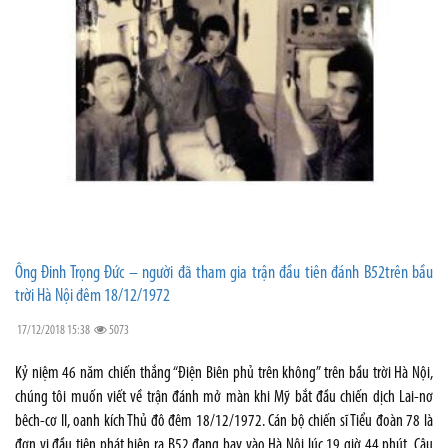
Ông Đinh Trọng Đức – người đã tham gia trận đầu tiên đánh B52trên bầu
trời Hà Nội đêm 18/12/1972
17/12/2018 15:38
5073
Kỷ niệm 46 năm chiến thắng “Điện Biên phủ trên không” trên bầu trời Hà Nội,
chúng tôi muốn viết về trận đánh mở màn khi Mỹ bắt đầu chiến dịch Lai-nơ
bêch-cơ II, oanh kích Thủ đô đêm 18/12/1972. Cán bộ chiến sĩ Tiểu đoàn 78 là
đơn vị đầu tiên phát hiện ra B52 đang bay vào Hà Nội lúc 19 giờ 44 phút. Câu