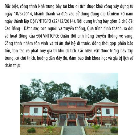
Đặc biệt, công trình Nhà trưng bày tại khu di tích được khởi công xây dựng từ
ngày 10/3/2014, khánh thành và đưa vào sử dụng đúng dịp kỉ niệm 70 năm
ngày thành lập Đội VNTTGPQ (22/12/2014). Nội dung trưng bày gồm 3 chủ đề:
Cao Bằng - Đất nước, con người và truyền thống; Quá trình hình thành, ra đời
và hoạt động của Đội VNTTGPQ; Quân đội anh hùng truyền thống vẻ vang.
Công trình nhằm tôn vinh và tri ân thế hệ đi trước, đồng thời góp phần bảo
tồn, tôn tạo và phát huy giá trị khu di tích. Các hiện vật được trưng bày tập
trung, có chú thích, hướng dẫn đầy đủ, đảm bảo tính khoa học và giá trị lịch sử
chân thực.