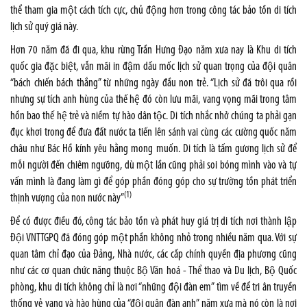
thể tham gia một cách tích cực, chủ động hơn trong công tác bảo tồn di tích
lịch sử quý giá này.
Hơn 70 năm đã đi qua, khu rừng Trần Hưng Đạo năm xưa nay là Khu di tích
quốc gia đặc biệt, vẫn mãi in đậm dấu mốc lịch sử quan trọng của đội quân
“bách chiến bách thắng” từ những ngày đầu non trẻ. “Lịch sử đã trôi qua rồi
nhưng sự tích anh hùng của thế hệ đó còn lưu mãi, vang vọng mãi trong tâm
hồn bao thế hệ trẻ và niềm tự hào dân tộc. Di tích nhắc nhở chúng ta phải gạn
đục khơi trong để đưa đất nước ta tiến lên sánh vai cùng các cường quốc năm
châu như Bác Hồ kính yêu hằng mong muốn. Di tích là tấm gương lịch sử để
mỗi người đến chiêm ngưỡng, dù một lần cũng phải soi bóng mình vào và tự
vấn mình là đang làm gì để góp phần đóng góp cho sự trường tồn phát triển
(1)
thịnh vượng của non nước này”
Để có được điều đó, công tác bảo tồn và phát huy giá trị di tích nơi thành lập
Đội VNTTGPQ đã đóng góp một phần không nhỏ trong nhiều năm qua. Với sự
quan tâm chỉ đạo của Đảng, Nhà nước, các cấp chính quyền địa phương cũng
như các cơ quan chức năng thuộc Bộ Văn hoá - Thể thao và Du lịch, Bộ Quốc
phòng, khu di tích không chỉ là nơi “những đội đàn em” tìm về để tri ân truyền
thống vẻ vang và hào hùng của “đội quân đàn anh” năm xưa mà nó còn là nơi