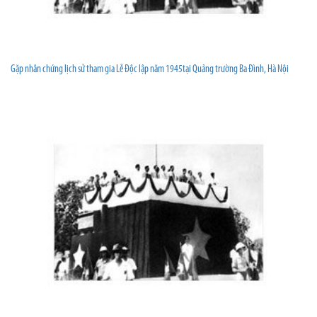
Gặp nhân chứng lịch sử tham gia Lễ Độc lập năm 1945tại Quảng trường Ba Đình, Hà Nội