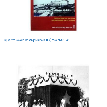
Người treo lá cờ đỏ sao vàng trên kỳ đài Huế, ngày 21/8/1945