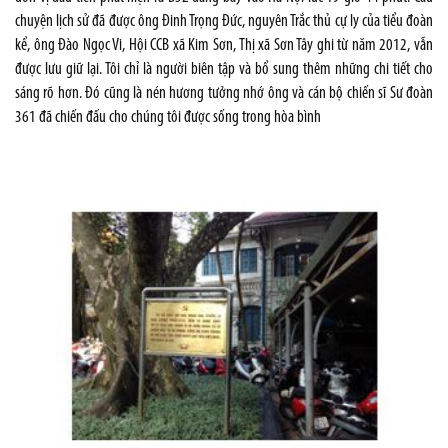
chuyện lịch sử đã được ông Đinh Trọng Đức, nguyên Trắc thủ cự ly của tiểu đoàn
kể, ông Đào Ngọc Vi, Hội CCB xã Kim Sơn, Thị xã Sơn Tây ghi từ năm 2012, vẫn
được lưu giữ lại. Tôi chỉ là người biên tập và bổ sung thêm những chi tiết cho
sáng rõ hơn. Đó cũng là nén hương tưởng nhớ ông và cán bộ chiến sĩ Sư đoàn
361 đã chiến đấu cho chúng tôi được sống trong hòa bình