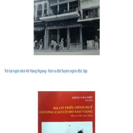
Trở lại ngôi nhà 48 Hàng Ngang- Nơi ra đời Tuyên ngôn độc lập