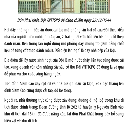
Đồn Phai Khắt, Đội VNTTGPQ đã đánh chiếm ngày 25/12/1944
Hai dãy nhà nghỉ - bếp ăn được cải tạo mô phỏng lán trại cũ của Đội theo kiểu
nhà của người miền xuôi gồm 4 gian, 2 trái ngoài với chất liệu bê tông cốt thép
đánh màu. Bên trong lán nghỉ dựng mô phỏng dãy chõng tre (làm bằng chất
liệu bê tông cốt thép đánh màu). Đối diện lán nghỉ là dãy nhà bếp của Đội.
Địa điểm để lấy nước sinh hoạt của Đội là mỏ nước chảy liên tục cũng được cải
tạo, xung quanh vẫn còn những cây sấu cổ thụ Đội VNTTGPQ đã dùng lá và quả
để phục vụ cho cuộc sống hàng ngày.
Trên đỉnh Slam Cao xây cột cờ và nhà bia ghi dấu sự kiện; 505 bậc thang lên
đỉnh Slam Cao cũng được cải tạo, đổ bê tông.
Ngoài ra, nhà thường trực cũng được xây dựng; đường đi nội bộ trong khu di
tích được chỉnh trang; Đoạn đường tỉnh lộ 202 từ huyện lỵ Nguyên Bình vào
khu di tích dài 18km đã được nâng cấp. Tại đồn Phai Khắt trưng bày bổ sung
hiện vật về khu di tích.