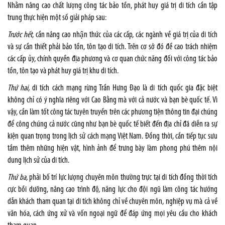
Nhằm nâng cao chất lượng công tác bảo tồn, phát huy giá trị di tích cần tập
trung thực hiện một số giải pháp sau:
Trước hết
, cần nâng cao nhận thức của các cấp, các ngành về giá trị của di tích
và sự cần thiết phải bảo tồn, tôn tạo di tích. Trên cơ sở đó đề cao trách nhiệm
các cấp ủy, chính quyền địa phương và cơ quan chức năng đối với công tác bảo
tồn, tôn tạo và phát huy giá trị khu di tích.
Thứ hai,
di tích cách mạng rừng Trần Hưng Đạo là di tích quốc gia đặc biệt
không chỉ có ý nghĩa riêng với Cao Bằng mà với cả nước và bạn bè quốc tế. Vì
vậy, cần làm tốt công tác tuyên truyền trên các phương tiện thông tin đại chúng
để công chúng cả nước cũng như bạn bè quốc tế biết đến địa chỉ đã diễn ra sự
kiện quan trọng trong lịch sử cách mạng Việt Nam. Đồng thời, cần tiếp tục sưu
tầm thêm những hiện vật, hình ảnh để trưng bày làm phong phú thêm nội
dung lịch sử của di tích.
Thứ ba,
phải bố trí lực lượng chuyên môn thường trực tại di tích đồng thời tích
cực bồi dưỡng, nâng cao trình độ, năng lực cho đội ngũ làm công tác hướng
dẫn khách tham quan tại di tích không chỉ về chuyên môn, nghiệp vụ mà cả về
văn hóa, cách ứng xử và vốn ngoại ngữ để đáp ứng mọi yêu cầu cho khách