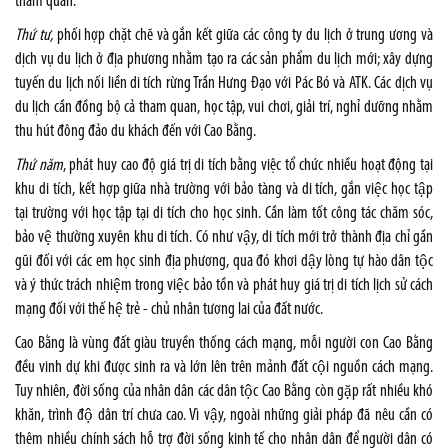
tham quan.
Thứ tư,
phối hợp chặt chẽ và gắn kết giữa các công ty du lịch ở trung ương và
dịch vụ du lịch ở địa phương nhằm tạo ra các sản phẩm du lịch mới; xây dựng
tuyến du lịch nối liền di tích rừng Trần Hưng Đạo với Pác Bó và ATK. Các dịch vụ
du lịch cần đồng bộ cả tham quan, học tập, vui chơi, giải trí, nghỉ dưỡng nhằm
thu hút đông đảo du khách đến với Cao Bằng.
Thứ năm
, phát huy cao độ giá trị di tích bằng việc tổ chức nhiều hoạt động tại
khu di tích, kết hợp giữa nhà trường với bảo tàng và di tích, gắn việc học tập
tại trường với học tập tại di tích cho học sinh. Cần làm tốt công tác chăm sóc,
bảo vệ thường xuyên khu di tích. Có như vậy, di tích mới trở thành địa chỉ gần
gũi đối với các em học sinh địa phương, qua đó khơi dậy lòng tự hào dân tộc
và ý thức trách nhiệm trong việc bảo tồn và phát huy giá trị di tích lịch sử cách
mạng đối với thế hệ trẻ - chủ nhân tương lai của đất nước.
Cao Bằng là vùng đất giàu truyền thống cách mạng, mỗi người con Cao Bằng
đều vinh dự khi được sinh ra và lớn lên trên mảnh đất cội nguồn cách mạng.
Tuy nhiên, đời sống của nhân dân các dân tộc Cao Bằng còn gặp rất nhiều khó
khăn, trình độ dân trí chưa cao. Vì vậy, ngoài những giải pháp đã nêu cần có
thêm nhiều chính sách hỗ trợ đời sống kinh tế cho nhân dân để người dân có