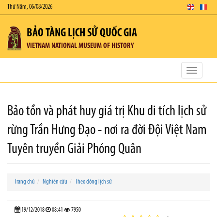
Thứ Năm, 06/08/2026
BẢO TÀNG LỊCH SỬ QUỐC GIA
VIETNAM NATIONAL MUSEUM OF HISTORY
Toggle
navigatio
Bảo tồn và phát huy giá trị Khu di tích lịch sử
rừng Trần Hưng Đạo - nơi ra đời Đội Việt Nam
Tuyên truyền Giải Phóng Quân
Trang chủ
Nghiên cứu
Theo dòng lịch sử
19/12/2018
08:41
7950