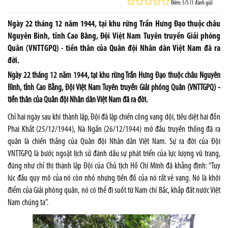
Điểm: 5/5 (1 đánh giá)
Ngày 22 tháng 12 năm 1944, tại khu rừng Trần Hưng Đạo thuộc châu
Nguyên Bình, tỉnh Cao Bằng, Đội Việt Nam Tuyên truyền Giải phóng
Quân (VNTTGPQ) - tiền thân của Quân đội Nhân dân Việt Nam đã ra
đời.
Ngày 22 tháng 12 năm 1944, tại khu rừng Trần Hưng Đạo thuộc châu Nguyên
Bình, tỉnh Cao Bằng, Đội Việt Nam Tuyên truyền Giải phóng Quân (VNTTGPQ) -
tiền thân của Quân đội Nhân dân Việt Nam đã ra đời.
Chỉ hai ngày sau khi thành lập, Đội đã lập chiến công vang dội, tiêu diệt hai đồn
Phai Khắt (25/12/1944), Nà Ngần (26/12/1944) mở đầu truyền thống đã ra
quân là chiến thắng của Quân đội Nhân dân Việt Nam. Sự ra đời của Đội
VNTTGPQ là bước ngoặt lịch sử đánh dấu sự phát triển của lực lượng vũ trang,
đúng như chỉ thị thành lập Đội của Chủ tịch Hồ Chí Minh đã khẳng định: “Tuy
lúc đầu quy mô của nó còn nhỏ nhưng tiền đồ của nó rất vẻ vang. Nó là khởi
điểm của Giải phóng quân, nó có thể đi suốt từ Nam chí Bắc, khắp đất nước Việt
Nam chúng ta”.