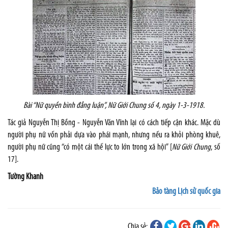
Bài “Nữ quyền bình đẳng luận”, Nữ Giới Chung số 4, ngày 1-3-1918.
Tác giả Nguyễn Thị Bồng - Nguyễn Văn Vĩnh lại có cách tiếp cận khác. Mặc dù
người phụ nữ vốn phải dựa vào phái mạnh, nhưng nếu ra khỏi phòng khuê,
người phụ nữ cũng “có một cái thế lực to lớn trong xã hội” [
Nữ Giới Chung
, số
17].
Tường Khanh
Bảo tàng Lịch sử quốc gia
Chia sẻ: