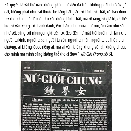
Nữ quyền là vật thế nào, không phải như viên đá tròn, không phải như cây gỗ
dài, không phải như cái thước lục lăng bát giác, có hình có chất, có trao được
tay cho nhau thật là một thứ vật không hình chất, mà rõ ràng, có giá trị, có thế
lực, có vãn vọng, có thanh danh, êm thấm như mưa như mù, ầm ầm như sấm
như sét, cứng cỏi nhưngọn gió trên cỏ, đẹp đẽ như mặt trời buổi mai, làm cho
người ta kính, người ta sợ, người ta yêu, người ta mến, người ta quí hóa tham
chuộng, ai không được riêng ai, mà ai vẫn không chung với ai, không ai trao
cho mình mà mình cũng không thể cho ai được” [
Nữ Giới Chung
, số 6].