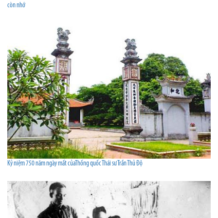
còn nhớ
Kỷ niệm 750 năm ngày mất củaThống quốc Thái sư Trần Thủ Độ