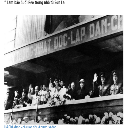
* Làm báo Suối Reo trong nhà tù Sơn La
Hồ Chí Minh - cả cuộc đời vì nước, vì dân