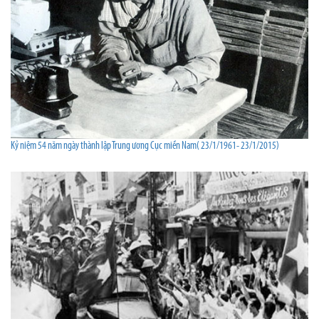
Kỷ niệm 54 năm ngày thành lập Trung ương Cục miền Nam( 23/1/1961- 23/1/2015)