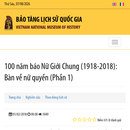
Thứ Sáu, 07/08/2026
BẢO TÀNG LỊCH SỬ QUỐC GIA
VIETNAM NATIONAL MUSEUM OF HISTORY
Toggle
navigatio
100 năm báo Nữ Giới Chung (1918-2018):
Bàn về nữ quyền (Phần 1)
Trang chủ
Nghiên cứu
Theo dòng lịch sử
01/02/2018
00:00
5049
Điểm: 0/5 (0 đánh giá)