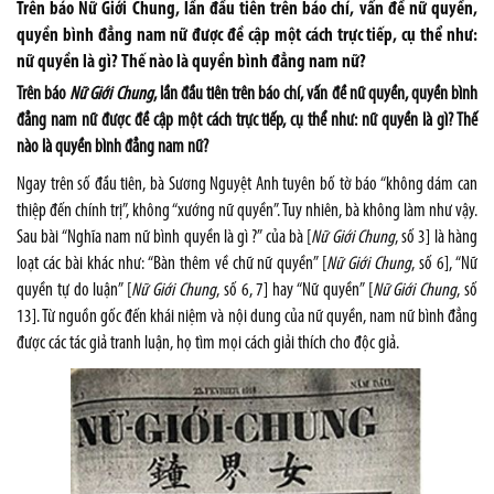
Trên báo Nữ Giới Chung, lần đầu tiên trên báo chí, vấn đề nữ quyền,
quyền bình đẳng nam nữ được đề cập một cách trực tiếp, cụ thể như:
nữ quyền là gì? Thế nào là quyền bình đẳng nam nữ?
Trên báo
Nữ Giới Chung
, lần đầu tiên trên báo chí, vấn đề nữ quyền, quyền bình
đẳng nam nữ được đề cập một cách trực tiếp, cụ thể như: nữ quyền là gì? Thế
nào là quyền bình đẳng nam nữ?
Ngay trên số đầu tiên, bà Sương Nguyệt Anh tuyên bố tờ báo “không dám can
thiệp đến chính trị”, không “xướng nữ quyền”. Tuy nhiên, bà không làm như vậy.
Sau bài “Nghĩa nam nữ bình quyền là gì ?” của bà [
Nữ Giới Chung
, số 3] là hàng
loạt các bài khác như: “Bàn thêm về chữ nữ quyền” [
Nữ Giới Chung
, số 6], “Nữ
quyền tự do luận” [
Nữ Giới Chung
, số 6, 7] hay “Nữ quyền” [
Nữ Giới Chung
, số
13]. Từ nguồn gốc đến khái niệm và nội dung của nữ quyền, nam nữ bình đẳng
được các tác giả tranh luận, họ tìm mọi cách giải thích cho độc giả.