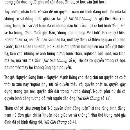
trong giáo dục, người phụ nữ cần được đi học, có học vấn (nữ học).
Tuy nhiên, nhận thức về vấn đề nữ quyền - nam nữ bình đẳng một lần nữa lại
không có sự đồng nhất giữa các tác giả
Nữ Giới Chung
. Tác giả Bích Đào cho
rằng, trong lịch sử Việt Nam đã có những dấu tích của một xã hội bình đẳng. Đó
là: bà Trưng, đánh đuổi giặc Hán, “dựng nên nghiệp Mê Linh”, là vua Lý Chiêu
Hoàng “nào xã, nào tắc, nào san nào hà, một tay đem cả thiên hạ giao cho Trần
Cảnh”; là bà Đoàn Thị Điểm, Hồ Xuân Hương “đem bút nghiên mà diễu cợt thiên
hạ, làm cho những kẻ anh hùng dừng bước chân, nghiêng con mắt, mà kinh
mà sợ, mà vui mà sầu” [
Nữ Giới Chung
, số 6]. Họ đã có quyền trong xã hội,
nhưng tiếc thay họ không ủng hộ nữ quyền.
Tác giả Nguyễn Song Kim - Nguyễn Mạnh Bổng cho rằng chữ nữ quyền đã có ở
thời ta xưa nay “người phụ nữ có quyền thâu vô, quyền phát ra, quyền gây
dựng trong gia tộc, quyền đối đãi trong hương đảng”. Người phụ nữ đã có
quyền bình đẳng tương đối với người đàn ông [
Nữ Giới Chung
, số 18].
Thậm chí cô Liễu trong bài “Nữ quyền bình đẳng luận” lại cho rằng bình đẳng
nam nữ đơn giản chỉ là “thuận hòa giữa vợ và chồng”. Như thế trong mỗi gia
đình đã có bình đẳng rồi. [
Nữ Giới Chung
, số 4].