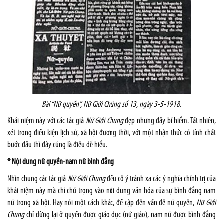
Bài “Nữ quyền”, Nữ Giới Chúng số 13, ngày 3-5-1918.
Khái niệm này với các tác giả
Nữ Giới Chung
đẹp nhưng đầy bí hiểm. Tất nhiên,
xét trong điều kiện lịch sử, xã hội đương thời, với một nhận thức có tính chất
bước đầu thì đây cũng là điều dễ hiểu.
* Nội dung nữ quyền-nam nữ bình đẳng
Nhìn chung các tác giả
Nữ Giới Chung
đều cố ý tránh xa các ý nghĩa chính trị của
khái niệm này mà chỉ chú trọng vào nội dung văn hóa của sự bình đẳng nam
nữ trong xã hội. Hay nói một cách khác, đề cập đến vấn đề nữ quyền,
Nữ Giới
Chung
chỉ dừng lại ở quyền được giáo dục (nữ giáo), nam nữ được bình đẳng