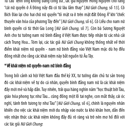
Từ câu “lệnh ông không bằng cồng bà”, tác giả Nguyễn Hồng Nguyên cho rằng
“cái nữ quyền ở Á Đông nầy đã có từ lâu lắm thay” [
Nữ Giới Chung
, số 13]. Cô
Bích Đào lại cho hai chữ nữ quyền “tỏ mặt ra ở trên mặt đất Đông Á” khi “chiếc
thuyền văn hóa của phương Tây đến” [
Nữ Giới Chung
, số 6]. Cô Liễu cho nam nữ
bình quyền có từ thời Gia Long [
Nữ Giới Chung
, số 7]. Còn bà Sương Nguyệt
Anh cho tư tưởng nam nữ bình đẳng ở Việt Nam được tiếp nhận từ các nhà cải
cách Trung Hoa... Tóm lại, các tác giả
Nữ Giới Chung
không thống nhất về thời
điểm khái niệm nữ quyền - nam nữ bình đẳng vào Việt Nam mặc dù họ đều
đồng nhất cho rằng các khái niệm này bắt nguồn từ Âu Tây.
* Về khái niệm nữ quyền-nam nữ bình đẳng
Trong bối cảnh xã hội Việt Nam đầu thế kỷ XX, tư tưởng dân chủ tư sản trong
đó các khái niệm về tự do cá nhân, quyền bình đẳng nam nữ là các khái niệm
đầy mới mẻ và hấp dẫn. Tuy nhiên, trải qua hàng nghìn năm “học thuật bởi Tàu,
giáo hóa phong tục như Tàu... cũng đồng một lỗ tai nghe, con mắt thấy, cái óc
nghĩ, tánh tình tương tợ như Tàu” [
Nữ Giới Chung
, số 6], chính là nguyên nhân
khiến cho việc các khái niệm mới du nhập vào nước ta khó khăn hơn, dẫn đến
việc nhận thức các khái niệm không đầy đủ rõ ràng và trở nên mơ hồ đối với
các tác giả
Nữ Giới Chung
: