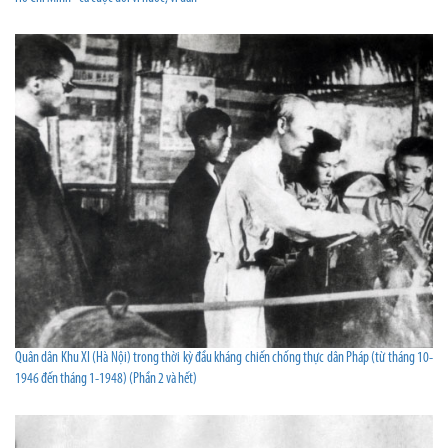
Quân dân Khu XI (Hà Nội) trong thời kỳ đầu kháng chiến chống thực dân Pháp (từ tháng 10-
1946 đến tháng 1-1948) (Phần 2 và hết)