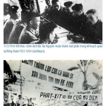
17/2/1954 Kết thúc chiến dịch Bắc Tây Nguyên- hoàn thành một phần trong kế hoạch quân
sự Đông-Xuân 1953-1954 của Đảng ta.