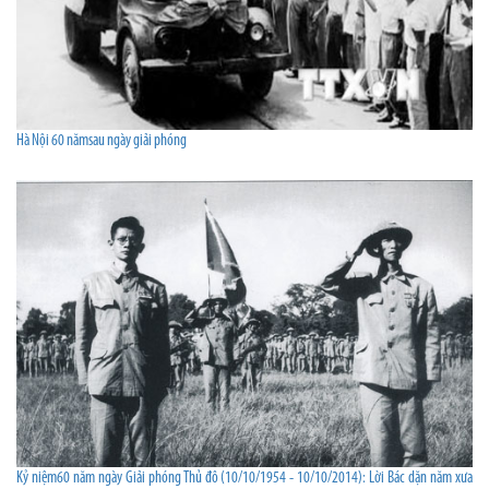
Hà Nội 60 nămsau ngày giải phóng
Kỷ niệm60 năm ngày Giải phóng Thủ đô (10/10/1954 - 10/10/2014): Lời Bác dặn năm xưa