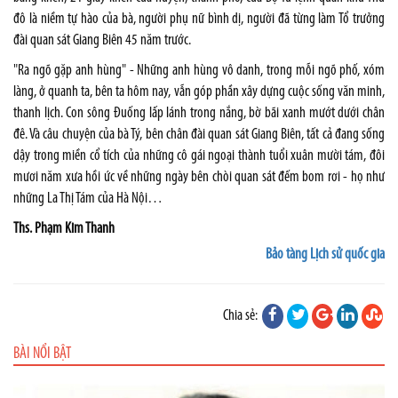
đô là niềm tự hào của bà, người phụ nữ bình dị, người đã từng làm Tổ trưởng
đài quan sát Giang Biên 45 năm trước.
"Ra ngõ gặp anh hùng" - Những anh hùng vô danh, trong mỗi ngõ phố, xóm
làng, ở quanh ta, bên ta hôm nay, vẫn góp phần xây dựng cuộc sống văn minh,
thanh lịch. Con sông Đuống lấp lánh trong nắng, bờ bãi xanh mướt dưới chân
đê. Và câu chuyện của bà Tý, bên chân đài quan sát Giang Biên, tất cả đang sống
dậy trong miền cổ tích của những cô gái ngoại thành tuổi xuân mười tám, đôi
mươi năm xưa hồi ức về những ngày bên chòi quan sát đếm bom rơi - họ như
những La Thị Tám của Hà Nội…
Ths. Phạm Kim Thanh
Bảo tàng Lịch sử quốc gia
Chia sẻ:
BÀI NỔI BẬT