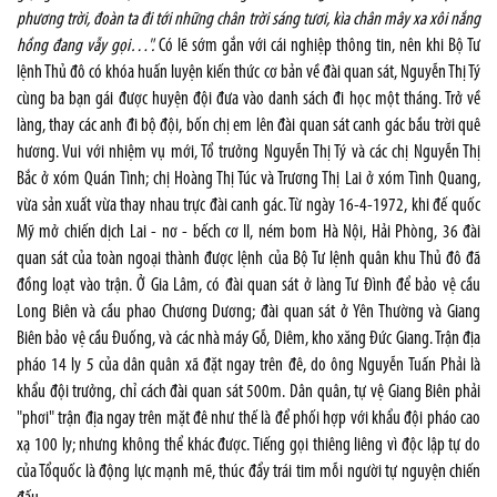
phương trời, đoàn ta đi tới những chân trời sáng tươi, kìa chân mây xa xôi nắng
hồng đang vẫy gọi…".
Có lẽ sớm gắn với cái nghiệp thông tin, nên khi Bộ Tư
lệnh Thủ đô có khóa huấn luyện kiến thức cơ bản về đài quan sát, Nguyễn Thị Tý
cùng ba bạn gái được huyện đội đưa vào danh sách đi học một tháng. Trở về
làng, thay các anh đi bộ đội, bốn chị em lên đài quan sát canh gác bầu trời quê
hương. Vui với nhiệm vụ mới, Tổ trưởng Nguyễn Thị Tý và các chị Nguyễn Thị
Bắc ở xóm Quán Tình; chị Hoàng Thị Túc và Trương Thị Lai ở xóm Tình Quang,
vừa sản xuất vừa thay nhau trực đài canh gác. Từ ngày 16-4-1972, khi đế quốc
Mỹ mở chiến dịch Lai - nơ - bếch cơ II, ném bom Hà Nội, Hải Phòng, 36 đài
quan sát của toàn ngoại thành được lệnh của Bộ Tư lệnh quân khu Thủ đô đã
đồng loạt vào trận. Ở Gia Lâm, có đài quan sát ở làng Tư Đình để bảo vệ cầu
Long Biên và cầu phao Chương Dương; đài quan sát ở Yên Thường và Giang
Biên bảo vệ cầu Đuống, và các nhà máy Gỗ, Diêm, kho xăng Đức Giang. Trận địa
pháo 14 ly 5 của dân quân xã đặt ngay trên đê, do ông Nguyễn Tuấn Phải là
khẩu đội trưởng, chỉ cách đài quan sát 500m. Dân quân, tự vệ Giang Biên phải
"phơi" trận địa ngay trên mặt đê như thế là để phối hợp với khẩu đội pháo cao
xạ 100 ly; nhưng không thể khác được. Tiếng gọi thiêng liêng vì độc lập tự do
của Tổquốc là động lực mạnh mẽ, thúc đẩy trái tim mỗi người tự nguyện chiến