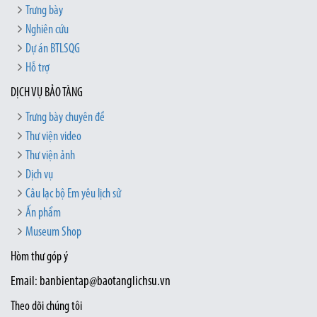
Trưng bày
Nghiên cứu
Dự án BTLSQG
Hỗ trợ
DỊCH VỤ BẢO TÀNG
Trưng bày chuyên đề
Thư viện video
Thư viện ảnh
Dịch vụ
Câu lạc bộ Em yêu lịch sử
Ấn phẩm
Museum Shop
Hòm thư góp ý
Email: banbientap@baotanglichsu.vn
Theo dõi chúng tôi