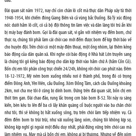
đấu.
Đài quan sát năm 1972, nay chỉ còn chân lô cốt mà thực dân Pháp xây từ thời
1948-1954, khi chiếm đóng Giang Biên và cả vùng bắc Đuống. Bà Tý xúc động
nói: dưới hầm lô cốt, có cả bộ đội thông tin làm việc và dân làng tôi trú ẩn khi
bị máy bay đánh bom. Gọi là đài quan sát, vì gắn với nhiệm vụ đếm bom, chứ
thực ra, chúng tôi phải làm cái chòi cao mới đếm được bom để kịp thời báo về
cho huyện đội. Trên chòi có một máy điện thoại, một ống nhòm, lại thêm kẻng
báo động của dân quân xã. Khi nghe còi báo động ở Nhà hát Lớn truyền sang
là chúng tôi gõ kẻng báo động cho dân kịp thời vào hầm chữ A (hầm Cồn Cỏ).
Bốn chị em tôi phân công trực chiến 24/24h, không rời chòi cao phút nào. Đêm
18-12-1972, Mỹ ném bom xuống nhiều nơi ở thành phố, trong đó có trọng
điểm Đông Anh, Yên Viên, cầu Đuống. Xóm Đồng Tâm, cách cầu Đuống khoảng
2km, nơi cha mẹ tôi ở cũng bị dính bom. Đứng trên đài quan sát, bốn chị em
thót tim gan. Đài chao đảo, rung lắc trong cơn bão bom B-52. Tôi nảy ra sáng
kiến, bèn kêu to lên để ba cô lấy khăn quàng cổ buộc người vào ba chân chòi
như tôi, thì sẽ không bị hắt xuống sông, trụ trên chòi làm tiếp nhiệm vụ. Cả
đêm đếm bom to trùi trũi, như vãi xuống làng xóm, chúng tôi không kịp sợ,
không kịp nghĩ gì ngoài một điều duy nhất, phải đứng vững trên chòi cao mà
làm nhiệm vụ. May mà cả bốn chị em, không ai bị thương. Nhưng về đến xóm