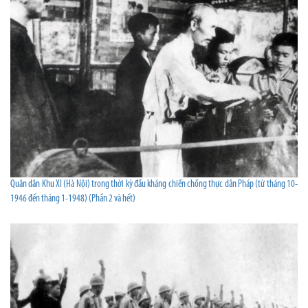
Quân dân Khu XI (Hà Nội) trong thời kỳ đầu kháng chiến chống thực dân Pháp (từ tháng 10-
1946 đến tháng 1-1948) (Phần 2 và hết)