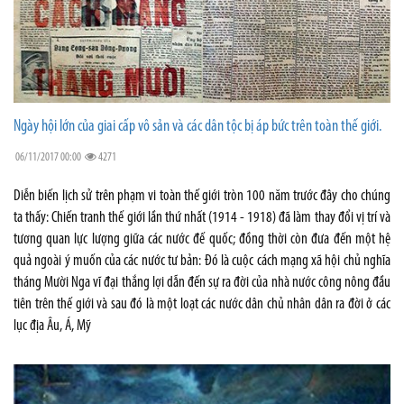
Ngày hội lớn của giai cấp vô sản và các dân tộc bị áp bức trên toàn thế giới.
06/11/2017 00:00
4271
Diễn biến lịch sử trên phạm vi toàn thế giới tròn 100 năm trước đây cho chúng
ta thấy: Chiến tranh thế giới lần thứ nhất (1914 - 1918) đã làm thay đổi vị trí và
tương quan lực lượng giữa các nước đế quốc; đồng thời còn đưa đến một hệ
quả ngoài ý muốn của các nước tư bản: Đó là cuộc cách mạng xã hội chủ nghĩa
tháng Mười Nga vĩ đại thắng lợi dẫn đến sự ra đời của nhà nước công nông đầu
tiên trên thế giới và sau đó là một loạt các nước dân chủ nhân dân ra đời ở các
lục địa Âu, Á, Mỹ