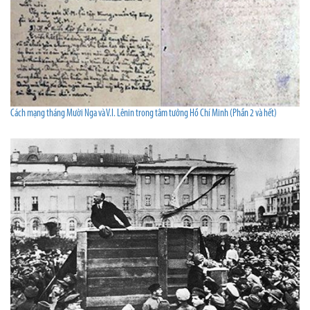
Cách mạng tháng Mười Nga và V.I. Lênin trong tâm tưởng Hồ Chí Minh (Phần 2 và hết)