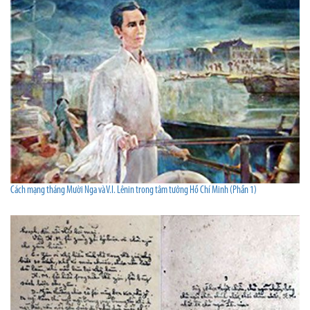
Cách mạng tháng Mười Nga và V.I. Lênin trong tâm tưởng Hồ Chí Minh (Phần 1)