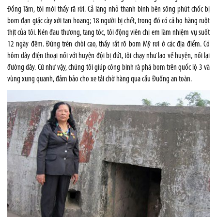
Đồng Tâm, tôi mới thấy rã rời. Cả làng nhỏ thanh bình bên sông phút chốc bị
bom đạn giặc cày xới tan hoang; 18 người bị chết, trong đó có cả họ hàng ruột
thịt của tôi. Nén đau thương, tang tóc, tôi động viên chị em làm nhiệm vụ suốt
12 ngày đêm. Đứng trên chòi cao, thấy rất rõ bom Mỹ rơi ở các địa điểm. Có
hôm dây điện thoại nối với huyện đội bị đứt, tôi chạy như lao về huyện, nối lại
đường dây. Cứ như vậy, chúng tôi giúp công binh rà phá bom trên quốc lộ 3 và
vùng xung quanh, đảm bảo cho xe tải chờ hàng qua cầu Đuống an toàn.