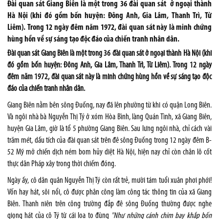
Đài quan sát Giang Biên là một trong 36 đài quan sát ở ngoại thành
Hà Nội (khi đó gồm bốn huyện: Đông Anh, Gia Lâm, Thanh Trì, Từ
Liêm). Trong 12 ngày đêm năm 1972, đài quan sát này là minh chứng
hùng hồn về sự sáng tạo độc đáo của chiến tranh nhân dân.
Đài quan sát Giang Biên là một trong 36 đài quan sát ở ngoại thành Hà Nội (khi
đó gồm bốn huyện: Đông Anh, Gia Lâm, Thanh Trì, Từ Liêm). Trong 12 ngày
đêm năm 1972, đài quan sát này là minh chứng hùng hồn về sự sáng tạo độc
đáo của chiến tranh nhân dân.
Giang Biên nằm bên sông Đuống, nay đã lên phường từ khi có quận Long Biên.
Và ngôi nhà bà Nguyễn Thị Tý ở xóm Hòa Bình, làng Quán Tình, xã Giang Biên,
huyện Gia Lâm, giờ là tổ 5 phường Giang Biên. Sau lưng ngôi nhà, chỉ cách vài
trăm mét, dấu tích của đài quan sát trên đê sông Đuống trong 12 ngày đêm B-
52 Mỹ mở chiến dịch ném bom hủy diệt Hà Nội, hiện nay chỉ còn chân lô cốt
thực dân Pháp xây trong thời chiếm đóng.
Ngày ấy, cô dân quân Nguyễn Thị Tý còn rất trẻ, mười tám tuổi xuân phơi phới!
Vốn hay hát, sôi nổi, cô được phân công làm công tác thông tin của xã Giang
Biên. Thanh niên trên công trường đắp đê sông Đuống thường được nghe
giọng hát của cô Tý từ cái loa to đùng
"Như những cánh chim bay khắp bốn