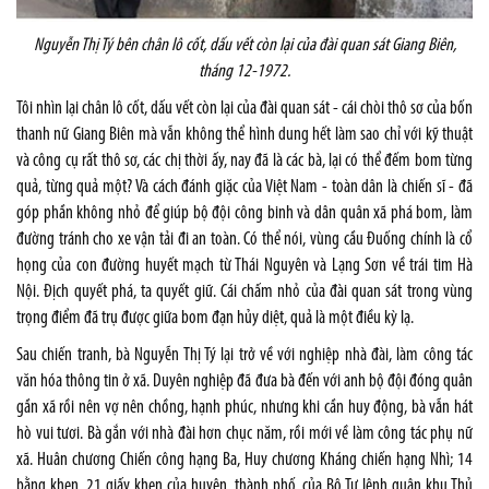
Nguyễn Thị Tý bên chân lô cốt, dấu vết còn lại của đài quan sát Giang Biên,
tháng 12-1972.
Tôi nhìn lại chân lô cốt, dấu vết còn lại của đài quan sát - cái chòi thô sơ của bốn
thanh nữ Giang Biên mà vẫn không thể hình dung hết làm sao chỉ với kỹ thuật
và công cụ rất thô sơ, các chị thời ấy, nay đã là các bà, lại có thể đếm bom từng
quả, từng quả một? Và cách đánh giặc của Việt Nam - toàn dân là chiến sĩ - đã
góp phần không nhỏ để giúp bộ đội công binh và dân quân xã phá bom, làm
đường tránh cho xe vận tải đi an toàn. Có thể nói, vùng cầu Đuống chính là cổ
họng của con đường huyết mạch từ Thái Nguyên và Lạng Sơn về trái tim Hà
Nội. Địch quyết phá, ta quyết giữ. Cái chấm nhỏ của đài quan sát trong vùng
trọng điểm đã trụ được giữa bom đạn hủy diệt, quả là một điều kỳ lạ.
Sau chiến tranh, bà Nguyễn Thị Tý lại trở về với nghiệp nhà đài, làm công tác
văn hóa thông tin ở xã. Duyên nghiệp đã đưa bà đến với anh bộ đội đóng quân
gần xã rồi nên vợ nên chồng, hạnh phúc, nhưng khi cần huy động, bà vẫn hát
hò vui tươi. Bà gắn với nhà đài hơn chục năm, rồi mới về làm công tác phụ nữ
xã. Huân chương Chiến công hạng Ba, Huy chương Kháng chiến hạng Nhì; 14
bằng khen, 21 giấy khen của huyện, thành phố, của Bộ Tư lệnh quân khu Thủ