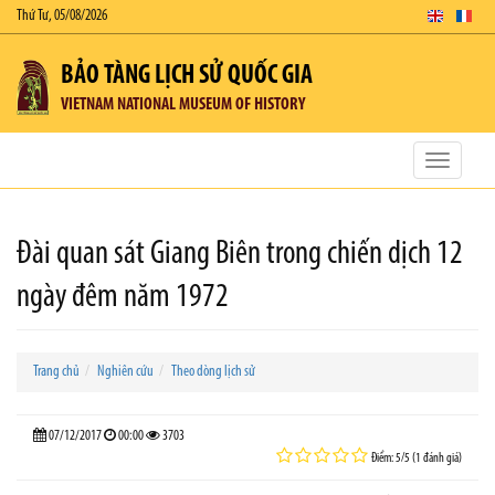
Thứ Tư, 05/08/2026
BẢO TÀNG LỊCH SỬ QUỐC GIA
VIETNAM NATIONAL MUSEUM OF HISTORY
Toggle
navigatio
Đài quan sát Giang Biên trong chiến dịch 12
ngày đêm năm 1972
Trang chủ
Nghiên cứu
Theo dòng lịch sử
07/12/2017
00:00
3703
Điểm: 5/5 (1 đánh giá)