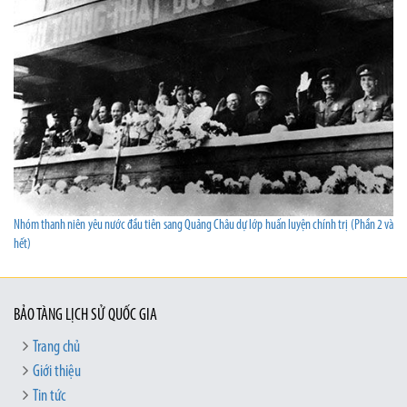
Nhóm thanh niên yêu nước đầu tiên sang Quảng Châu dự lớp huấn luyện chính trị (Phần 2 và
hết)
BẢO TÀNG LỊCH SỬ QUỐC GIA
Trang chủ
Giới thiệu
Tin tức