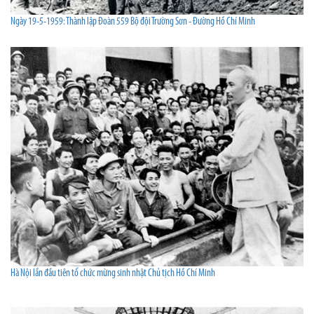
Ngày 19-5-1959: Thành lập Đoàn 559 Bộ đội Trường Sơn - Đường Hồ Chí Minh
Hà Nội lần đầu tiên tổ chức mừng sinh nhật Chủ tịch Hồ Chí Minh