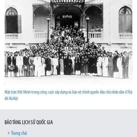
Mặt trận Việt Minh trong công cuộc xây dựng và bảo vệ chính quyền dân chủ nhân dân ở Thủ
đô Hà Nội
BẢO TÀNG LỊCH SỬ QUỐC GIA
Trang chủ