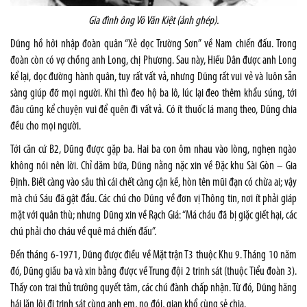
Gia đình ông Võ Văn Kiệt (ảnh ghép).
Dũng hồ hởi nhập đoàn quân “Xẻ dọc Trường Sơn” về Nam chiến đấu. Trong
đoàn còn có vợ chồng anh Long, chị Phương. Sau này, Hiếu Dân được anh Long
kể lại, dọc đường hành quân, tuy rất vất vả, nhưng Dũng rất vui vẻ và luôn sẵn
sàng giúp đỡ mọi người. Khi thì đeo hộ ba lô, lúc lại đeo thêm khẩu súng, tới
đâu cũng kể chuyện vui để quên đi vất vả. Có ít thuốc lá mang theo, Dũng chia
đều cho mọi người.
Tới căn cứ B2, Dũng được gặp ba. Hai ba con ôm nhau vào lòng, nghẹn ngào
không nói nên lời. Chỉ dăm bữa, Dũng nằng nặc xin về Đặc khu Sài Gòn – Gia
Định. Biết càng vào sâu thì cái chết càng cận kề, hòn tên mũi đạn có chừa ai; vậy
mà chú Sáu đã gật đầu. Các chú cho Dũng về đơn vị Thông tin, nơi ít phải giáp
mặt với quân thù; nhưng Dũng xin về Rạch Giá: “Má cháu đã bị giặc giết hại, các
chú phải cho cháu về quê má chiến đấu”.
Đến tháng 6-1971, Dũng được điều về Mặt trận T3 thuộc Khu 9. Tháng 10 năm
đó, Dũng giấu ba và xin bằng được về Trung đội 2 trinh sát (thuộc Tiểu đoàn 3).
Thấy con trai thủ trưởng quyết tâm, các chú đành chấp nhận. Từ đó, Dũng hăng
hái lặn lội đi trinh sát cùng anh em, no đói, gian khổ cùng sẻ chia.