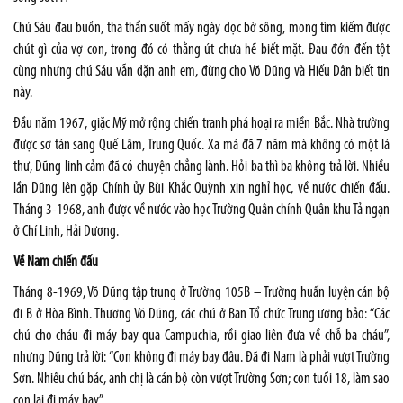
Chú Sáu đau buồn, tha thẩn suốt mấy ngày dọc bờ sông, mong tìm kiếm được
chút gì của vợ con, trong đó có thằng út chưa hề biết mặt. Đau đớn đến tột
cùng nhưng chú Sáu vẫn dặn anh em, đừng cho Võ Dũng và Hiếu Dân biết tin
này.
Đầu năm 1967, giặc Mỹ mở rộng chiến tranh phá hoại ra miền Bắc. Nhà trường
được sơ tán sang Quế Lâm, Trung Quốc. Xa má đã 7 năm mà không có một lá
thư, Dũng linh cảm đã có chuyện chẳng lành. Hỏi ba thì ba không trả lời. Nhiều
lần Dũng lên gặp Chính ủy Bùi Khắc Quỳnh xin nghỉ học, về nước chiến đấu.
Tháng 3-1968, anh được về nước vào học Trường Quân chính Quân khu Tả ngạn
ở Chí Linh, Hải Dương.
Về Nam chiến đấu
Tháng 8-1969, Võ Dũng tập trung ở Trường 105B – Trường huấn luyện cán bộ
đi B ở Hòa Bình. Thương Võ Dũng, các chú ở Ban Tổ chức Trung ương bảo: “Các
chú cho cháu đi máy bay qua Campuchia, rồi giao liên đưa về chỗ ba cháu”,
nhưng Dũng trả lời: “Con không đi máy bay đâu. Đã đi Nam là phải vượt Trường
Sơn. Nhiều chú bác, anh chị là cán bộ còn vượt Trường Sơn; con tuổi 18, làm sao
con lại đi máy bay”.