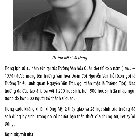
Di ảnh liệt sĩ Võ Dũng.
Trong lịch sử 35 năm tồn tại của Trường Văn hóa Quân đội thì có 5 năm (1965 –
1970) được mang tên Trường Văn hóa Quân đội Nguyễn Văn Trỗi (còn gọi là
Trường Thiếu sinh quân Nguyễn Văn Trỗi, gọi thân mật là Trường Trỗi). Nhà
trường đã đào tạo 8 khóa với 1.200 học sinh, hơn 900 học sinh đã nhập ngũ;
trong đó hơn 800 người trở thành sĩ quan.
Trong cuộc kháng chiến chống Mỹ, 2 thầy giáo và 28 học sinh của trường đã
anh dũng hy sinh, trong đó có người bạn thân thiết của chúng tôi, liệt sỹ Võ
Dũng.
Nợ nước, thù nhà