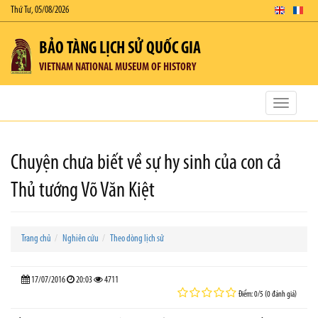
Thứ Tư, 05/08/2026
BẢO TÀNG LỊCH SỬ QUỐC GIA
VIETNAM NATIONAL MUSEUM OF HISTORY
Toggle
navigatio
Chuyện chưa biết về sự hy sinh của con cả
Thủ tướng Võ Văn Kiệt
Trang chủ
Nghiên cứu
Theo dòng lịch sử
17/07/2016
20:03
4711
Điểm: 0/5 (0 đánh giá)