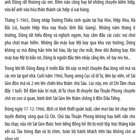
anh Dũng rất thương các em. Đêm nào cũng hay kể những chuyện kiếm hiệp,
vừa kể anh vừa hóa thân thành các hiệp sĩ oai hùng.
Tháng 5-1965, Dũng nhập Trường Thiếu sinh quân tại Trại Hòe, Hiệp Hòa, Hà
Bắc (cũ, huyện Hiệp Hòa nay thuộc tỉnh Bắc Giang). Những năm tháng ở
trường, Dũng rất hiếu động và nghịch ngợm, hay cầm đầu các cuộc vui chơi
pha chút mạo hiểm. Những lần máy bay Mỹ bay qua khu vực trường, Dũng
không sợ mà đứng hẳn trên bờ hào, lấy tay che mắt, theo dõi đường bay. Khi
máy bay Mỹ bị bắn rơi, Dũng là người đầu tiên nhảy cẫng lên, vỗ tay reo hò...
Trong khi Võ Dũng đang ở miền Bắc thì xảy ra một chuyện đau lòng với má và
các em tại quê nhà. Cuối năm 1966, Trung ương Cục cử dì Tư, liên lạc viên, về Sài
Gòn đón má và 2 em lên chiến khu thăm chú Sáu. Lúc này, em út Chí Tâm chưa
đầy 1 tuổi. Để đảm bảo bí mật, dì Tư chọn đi chuyến tàu Thuận Phong chuyên
chở vợ con sĩ quan, binh lính Sài Gòn lên thăm chồng ở đồn Dầu Tiếng.
Đúng ngày 17-12-1966, địch có lệnh thiết quân luật, cấm mọi tàu bè chạy trên
tuyến đường sông qua Củ Chi. Chủ tàu Thuận Phong không hay biết vẫn cho
tàu chạy, vừa rời Sài Gòn được hơn tiếng đồng hồ thì bị một tốp trực thăng bắn
xối xả. Tàu trúng đạn và bị chìm, toàn bộ hành khách trên tàu không còn ai
sống sót…