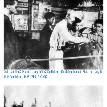
Quân dân Khu XI (Hà Nội) trong thời kỳ đầu kháng chiến chống thực dân Pháp (từ tháng 10-
1946 đến tháng 1-1948) (Phần 2 và hết)