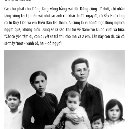
Các chú phát cho Dũng tăng võng bằng vải dù, Dũng cũng từ chối, chỉ nhận
tăng võng ka-ki, màn vải như các anh chị khác. Trước ngày đi, cô Bảy Huệ cùng
cô Tư Duy Liên và em Hiếu Dân lên thăm. Ai cũng lo vì hồi đi học Dũng nghịch
ngợm quá, không hiểu Dũng sẽ ra sao khi trở về Nam? Võ Dũng cười và hứa:
“Các cô yên tâm đi, con quyết sẽ trả thù cho má và 2 em. Lần này con đi, các cô
sẽ thấy “một - xanh cỏ, hai - đỏ ngực”!