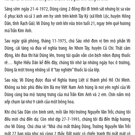
Sáng sớm ngày 21-4-1972, Dũng cùng 2 đồng đội đi trinh sát nhưng bị sa vào
ổ phục kích và cả 3 anh em hy sinh trên kênh Tây Ký (xã Vĩnh Lộc, huyện Hồng
Dân, tỉnh Rạch Giá). Võ Dũng hy sinh khi vừa tròn tuổi 21, ngay trên quê hương
má Trần Kim Anh.
Sau ngày giải phóng, tháng 11-1975, chú Sáu nhờ đơn vị tìm mộ phần Võ
Dũng, cải táng và đưa về nghĩa trang An Nhơn Tây, huyện Củ Chi. Thật cảm
động, khi đưa thi hài Dũng lên, trong túi quần vẫn còn bịch nilon đựng thuốc
rê… Nghe Hiếu Dân kể đến đây, chúng tôi nhớ lại những ngày học ở trường,
Dũng là một trong những số ít “tay nghiện” thuốc lá của lớp.
Sau này, Võ Dũng được đưa về Nghĩa trang Liệt sĩ thành phố Hồ Chí Minh.
Không xa bức phù điêu lớn Bà mẹ Việt Nam Anh hùng là nơi yên nghỉ của Võ
Dũng cùng bia mộ tượng trưng của má Trần Kim Anh và 2 em. Chín nấm mộ
xếp chụm lại như 9 cánh của một bông hoa.
Khi chú Sáu Dân còn bình sinh, mỗi lần Hội trường Nguyễn Văn Trỗi, chúng tôi
đều mời chú đến dự. Còn nhớ dịp 27-7-1993, chúng tôi đã đến thắp hương
cho Võ Dũng. Chú chia sẻ: “Nhà chú mất thằng Dũng, Trường Nguyễn Văn Trỗi
mất 27 bạn nữa như nó cùng 2 thầy. Đất nước có chiến tranh thì mất mát có