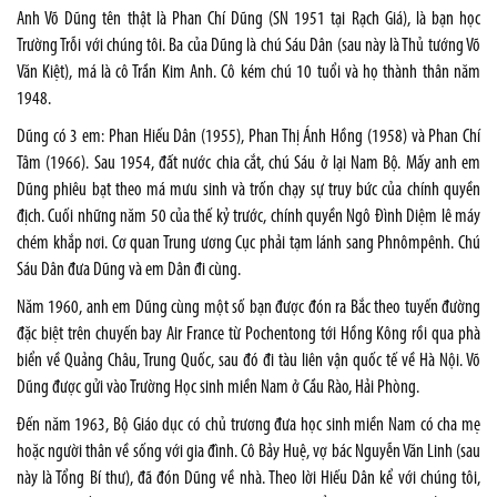
Anh Võ Dũng tên thật là Phan Chí Dũng (SN 1951 tại Rạch Giá), là bạn học
Trường Trỗi với chúng tôi. Ba của Dũng là chú Sáu Dân (sau này là Thủ tướng Võ
Văn Kiệt), má là cô Trần Kim Anh. Cô kém chú 10 tuổi và họ thành thân năm
1948.
Dũng có 3 em: Phan Hiếu Dân (1955), Phan Thị Ánh Hồng (1958) và Phan Chí
Tâm (1966). Sau 1954, đất nước chia cắt, chú Sáu ở lại Nam Bộ. Mấy anh em
Dũng phiêu bạt theo má mưu sinh và trốn chạy sự truy bức của chính quyền
địch. Cuối những năm 50 của thế kỷ trước, chính quyền Ngô Đình Diệm lê máy
chém khắp nơi. Cơ quan Trung ương Cục phải tạm lánh sang Phnômpênh. Chú
Sáu Dân đưa Dũng và em Dân đi cùng.
Năm 1960, anh em Dũng cùng một số bạn được đón ra Bắc theo tuyến đường
đặc biệt trên chuyến bay Air France từ Pochentong tới Hồng Kông rồi qua phà
biển về Quảng Châu, Trung Quốc, sau đó đi tàu liên vận quốc tế về Hà Nội. Võ
Dũng được gửi vào Trường Học sinh miền Nam ở Cầu Rào, Hải Phòng.
Đến năm 1963, Bộ Giáo dục có chủ trương đưa học sinh miền Nam có cha mẹ
hoặc người thân về sống với gia đình. Cô Bảy Huệ, vợ bác Nguyễn Văn Linh (sau
này là Tổng Bí thư), đã đón Dũng về nhà. Theo lời Hiếu Dân kể với chúng tôi,