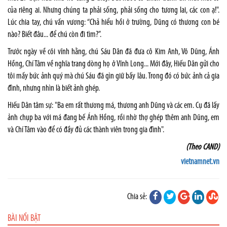
của riêng ai. Nhưng chúng ta phải sống, phải sống cho tương lai, các con ạ!".
Lúc chia tay, chú vấn vương: “Chả hiểu hồi ở trường, Dũng có thương con bé
nào? Biết đâu... để chú còn đi tìm?”.
Trước ngày về cõi vĩnh hằng, chú Sáu Dân đã đưa cô Kim Anh, Võ Dũng, Ánh
Hồng, Chí Tâm về nghĩa trang dòng họ ở Vĩnh Long... Mới đây, Hiếu Dân gửi cho
tôi mấy bức ảnh quý mà chú Sáu đã gìn giữ bấy lâu. Trong đó có bức ảnh cả gia
đình, nhưng nhìn là biết ảnh ghép.
Hiếu Dân tâm sự: "Ba em rất thương má, thương anh Dũng và các em. Cụ đã lấy
ảnh chụp ba với má đang bế Ánh Hồng, rồi nhờ thợ ghép thêm anh Dũng, em
và Chí Tâm vào để có đầy đủ các thành viên trong gia đình".
(Theo CAND)
vietnamnet.vn
Chia sẻ:
BÀI NỔI BẬT