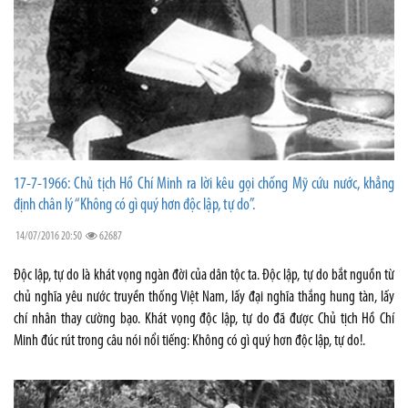
17-7-1966: Chủ tịch Hồ Chí Minh ra lời kêu gọi chống Mỹ cứu nước, khẳng
định chân lý “Không có gì quý hơn độc lập, tự do”.
14/07/2016 20:50
62687
Độc lập, tự do là khát vọng ngàn đời của dân tộc ta. Độc lập, tự do bắt nguồn từ
chủ nghĩa yêu nước truyền thống Việt Nam, lấy đại nghĩa thắng hung tàn, lấy
chí nhân thay cường bạo. Khát vọng độc lập, tự do đã được Chủ tịch Hồ Chí
Minh đúc rút trong câu nói nổi tiếng: Không có gì quý hơn độc lập, tự do!.