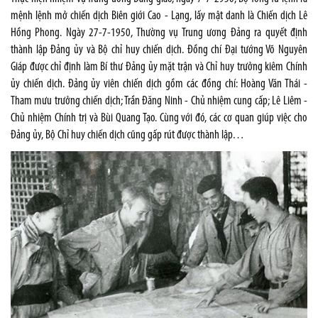
mệnh lệnh mở chiến dịch Biên giới Cao - Lạng, lấy mật danh là Chiến dịch Lê
Hồng Phong. Ngày 27-7-1950, Thường vụ Trung ương Đảng ra quyết định
thành lập Đảng ủy và Bộ chỉ huy chiến dịch. Đồng chí Đại tướng Võ Nguyên
Giáp được chỉ định làm Bí thư Đảng ủy mặt trận và Chỉ huy trưởng kiêm Chính
ủy chiến dịch. Đảng ủy viên chiến dịch gồm các đồng chí: Hoàng Văn Thái -
Tham mưu trưởng chiến dịch; Trần Đăng Ninh - Chủ nhiệm cung cấp; Lê Liêm -
Chủ nhiệm Chính trị và Bùi Quang Tạo. Cùng với đó, các cơ quan giúp việc cho
Đảng ủy, Bộ Chỉ huy chiến dịch cũng gấp rút được thành lập…