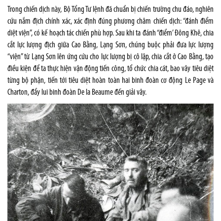
Trong chiến dịch này, Bộ Tổng Tư lệnh đã chuẩn bị chiến trường chu đáo, nghiên
cứu nắm địch chính xác, xác định đúng phương châm chiến dịch: “đánh điểm
diệt viện”, có kế hoạch tác chiến phù hợp. Sau khi ta đánh “điểm’ Đông Khê, chia
cắt lực lượng địch giữa Cao Bằng, Lạng Sơn, chúng buộc phải đưa lực lượng
“viện” từ Lạng Sơn lên ứng cứu cho lực lượng bị cô lập, chia cắt ở Cao Bằng, tạo
điều kiện để ta thực hiện vận động tiến công, tổ chức chia cát, bao vây tiêu diệt
từng bộ phận, tiến tới tiêu diệt hoàn toàn hai binh đoàn cơ động Le Page và
Charton, đẩy lui binh đoàn De la Beaume đến giải vây.