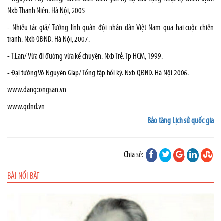
Nxb Thanh Niên. Hà Nội, 2005
- Nhiều tác giả/ Tướng lĩnh quân đội nhân dân Việt Nam qua hai cuộc chiến
tranh. Nxb QĐND. Hà Nội, 2007.
- T.Lan/ Vừa đi đường vừa kể chuyện. Nxb Trẻ. Tp HCM, 1999.
- Đại tướng Võ Nguyên Giáp/ Tổng tập hồi ký. Nxb QĐND. Hà Nội 2006.
www.dangcongsan.vn
www.qdnd.vn
Bảo tàng Lịch sử quốc gia
Chia sẻ:
BÀI NỔI BẬT