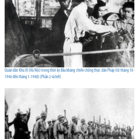
Quân dân Khu XI (Hà Nội) trong thời kỳ đầu kháng chiến chống thực dân Pháp (từ tháng 10-
1946 đến tháng 1-1948) (Phần 2 và hết)