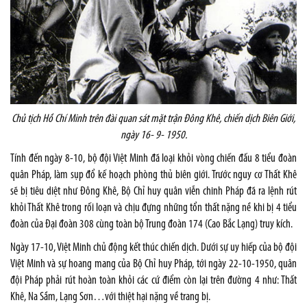
Chủ tịch Hồ Chí Minh trên đài quan sát mặt trận Đông Khê, chiến dịch Biên Giới,
ngày 16- 9- 1950
.
Tính đến ngày 8-10, bộ đội Việt Minh đã loại khỏi vòng chiến đấu 8 tiểu đoàn
quân Pháp, làm sụp đổ kế hoạch phòng thủ biên giới. Trước nguy cơ Thất Khê
sẽ bị tiêu diệt như Đông Khê, Bộ Chỉ huy quân viễn chinh Pháp đã ra lệnh rút
khỏi Thất Khê trong rối loạn và chịu đựng những tổn thất nặng nề khi bị 4 tiểu
đoàn của Đại đoàn 308 cùng toàn bộ Trung đoàn 174 (Cao Bắc Lạng) truy kích.
Ngày 17-10, Việt Minh chủ động kết thúc chiến dịch. Dưới sự uy hiếp của bộ đội
Việt Minh và sự hoang mang của Bộ Chỉ huy Pháp, tới ngày 22-10-1950, quân
đội Pháp phải rút hoàn toàn khỏi các cứ điểm còn lại trên đường 4 như: Thất
Khê, Na Sầm, Lạng Sơn…với thiệt hại nặng về trang bị.