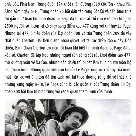
phía Bắc. Phía Nam, Trung đoàn 174 chốt chặn đường rút ở Cốc Tồn - Khau Pia.
Sáng sớm ngày 6-10, Trung đoàn 36 bắt đầu tấn công Cốc Xá và đến buổi trưa
thì gần như toàn bộ binh đoàn Le Page đã bị xóa sổ chỉ còn 650 trên tổng số
2500 người, số ít còn lại cố chạy sang điểm cao 477 cùng với chỉ huy Le Page.
Nhưng tại 477, 5 tiểu đoàn của Đại đoàn 308 và của Trung đoàn 209 đã vây
chặt quân Charton. Hai bên giành nhau quyết liệt tại các điểm cao ở đây. Đến
chiều, Binh đoàn Charton trở nên rối loạn khi biết tin binh đoàn Le Page đã bị
xóa sổ. Charton đã tập hợp những người còn sống sót rút khỏi điểm cao 477,
mở đường máu về Nà Cao, nhưng đến chiều thì bị bắt làm tù binh với toàn bộ
ban tham mưu. Những quân lính còn lại của Le Page cùng với chỉ huy của mình
mất liên lạc với Charton đã tìm cách rút lui theo đường rừng để về Thất Khê
nhưng sang ngày 8-10, Le Page cũng bị các quân sĩ của Trung đoàn 88 Đại
đoàn 308 bắt làm tù binh cùng với các sĩ quan tham mưu của mình.