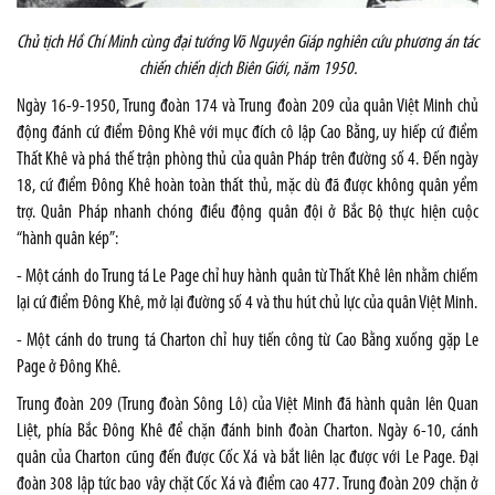
Chủ tịch Hồ Chí Minh cùng đại tướng Võ Nguyên Giáp nghiên cứu phương án tác
chiến chiến dịch Biên Giới, năm 1950
.
Ngày 16-9-1950, Trung đoàn 174 và Trung đoàn 209 của quân Việt Minh chủ
động đánh cứ điểm Đông Khê với mục đích cô lập Cao Bằng, uy hiếp cứ điểm
Thất Khê và phá thế trận phòng thủ của quân Pháp trên đường số 4. Đến ngày
18, cứ điểm Đông Khê hoàn toàn thất thủ, mặc dù đã được không quân yểm
trợ. Quân Pháp nhanh chóng điều động quân đội ở Bắc Bộ thực hiện cuộc
“hành quân kép”:
- Một cánh do Trung tá Le Page chỉ huy hành quân từ Thất Khê lên nhằm chiếm
lại cứ điểm Đông Khê, mở lại đường số 4 và thu hút chủ lực của quân Việt Minh.
- Một cánh do trung tá Charton chỉ huy tiến công từ Cao Bằng xuống gặp Le
Page ở Đông Khê.
Trung đoàn 209 (Trung đoàn Sông Lô) của Việt Minh đã hành quân lên Quan
Liệt, phía Bắc Đông Khê để chặn đánh binh đoàn Charton. Ngày 6-10, cánh
quân của Charton cũng đến được Cốc Xá và bắt liên lạc được với Le Page. Đại
đoàn 308 lập tức bao vây chặt Cốc Xá và điểm cao 477. Trung đoàn 209 chặn ở