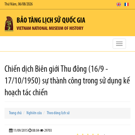
Thứ Năm, 06/08/2026
BẢO TÀNG LỊCH SỬ QUỐC GIA
VIETNAM NATIONAL MUSEUM OF HISTORY
Toggle
navigatio
Chiến dịch Biên giới Thu đông (16/9 -
17/10/1950) sự thành công trong sử dụng kế
hoạch tác chiến
Trang chủ
Nghiên cứu
Theo dòng lịch sử
11/09/2015
08:04
29703