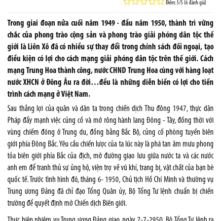
Điểm: 5/5 (6 đánh giá)
Trong giai đoạn nửa cuối năm 1949 - đầu năm 1950, thành trì vững
chắc của phong trào cộng sản và phong trào giải phóng dân tộc thế
giới là Liên Xô đã có nhiều sự thay đổi trong chính sách đối ngoại, tạo
điều kiện có lợi cho cách mạng giải phóng dân tộc trên thế giới. Cách
mạng Trung Hoa thành công, nước CHND Trung Hoa cùng với hàng loạt
nước XHCN ở Đông Âu ra đời…đều là những diễn biến có lợi cho tiến
trình cách mạng ở Việt Nam.
Sau thắng lợi của quân và dân ta trong chiến dịch Thu đông 1947, thực dân
Pháp đẩy mạnh việc củng cố và mở rông hành lang Đông - Tây, đồng thời với
vùng chiếm đóng ở Trung du, đồng bằng Bắc Bộ, củng cố phòng tuyến biên
giới phía Đông Bắc. Yêu cầu chiến lược của ta lúc này là phá tan âm mưu phong
tỏa biên giới phía Bắc của địch, mở đường giao lưu giữa nước ta và các nước
anh em để tranh thủ sự ủng hộ, viện trợ về vũ khí, trang bị, vật chất của bạn bè
quốc tế. Trước tình hình đó, tháng 6- 1950, Chủ tịch Hồ Chí Minh và thường vụ
Trung ương Đảng đã chỉ đạo Tổng Quân ủy, Bộ Tổng Tư lệnh chuẩn bị chiến
trường để quyết định mở Chiến dịch Biên giới.
Thực hiện nhiệm vụ Trung ương Đảng giao, ngày 7-7-2950, Bộ Tổng Tư lệnh ra