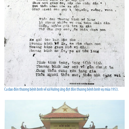
Ca dao đón thương bệnh binh về xã Hưởng ứng đợt đón thương bệnh binh vụ mùa 1953.