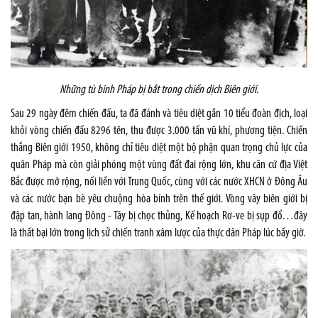
Những tù binh Pháp bị bắt trong chiến dịch Biên giới.
Sau 29 ngày đêm chiến đấu, ta đã đánh và tiêu diệt gần 10 tiểu đoàn địch, loại
khỏi vòng chiến đấu 8296 tên, thu được 3.000 tấn vũ khí, phương tiện. Chiến
thắng Biên giới 1950, không chỉ tiêu diệt một bộ phận quan trọng chủ lực của
quân Pháp mà còn giải phóng một vùng đất đai rộng lớn, khu căn cứ địa Việt
Bắc được mở rộng, nối liền với Trung Quốc, cùng với các nước XHCN ở Đông Âu
và các nước bạn bè yêu chuộng hòa bính trên thế giới. Vòng vây biên giới bị
đập tan, hành lang Đông - Tây bị chọc thủng, Kế hoạch Rơ-ve bị sụp đổ…đây
là thất bại lớn trong lịch sử chiến tranh xâm lược của thực dân Pháp lúc bấy giờ.