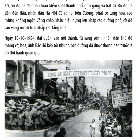
30, bộ đội ta đã hoàn toàn kiểm soát thành phố, gọn gàng và trật tự. Bộ đội ta
tiến đến đâu, nhân dân Hà Nội đổ ra hai bên đường, phất cờ tung hoa, reo
mừng không ngớt. Cổng chào, khẩu hiệu dựng lên khắp các đường phố, cờ đỏ
sao vàng rực rỡ trên khắp các tầng nhà.
Ngày 10-10-1954, đại quân vào nội thành. Từ sáng sớm, nhân dân Thủ đô
mang cờ, hoa, ảnh Bác Hồ kéo tới những con đường đã được thông báo trước là
bộ đội hành quân qua.