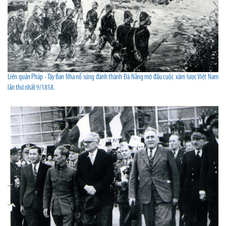
Liên quân Pháp - Tây Ban Nha nổ súng đánh thành Đà Nẵng mở đầu cuộc xâm lược Việt Nam
lần thứ nhất 9/1858.