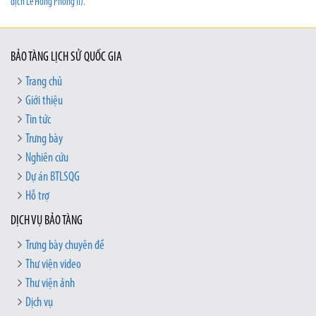
dịch Lê Hồng Phong II).
BẢO TÀNG LỊCH SỬ QUỐC GIA
Trang chủ
Giới thiệu
Tin tức
Trưng bày
Nghiên cứu
Dự án BTLSQG
Hỗ trợ
DỊCH VỤ BẢO TÀNG
Trưng bày chuyên đề
Thư viện video
Thư viện ảnh
Dịch vụ