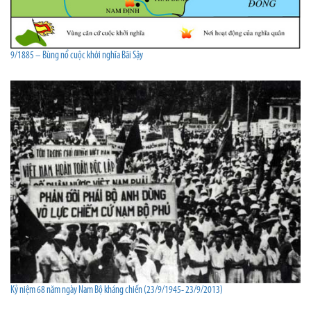
9/1885 – Bùng nổ cuộc khởi nghĩa Bãi Sậy
Kỷ niệm 68 năm ngày Nam Bộ kháng chiến (23/9/1945- 23/9/2013)