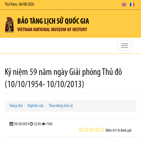
Thứ Năm, 06/08/2026
BẢO TÀNG LỊCH SỬ QUỐC GIA
VIETNAM NATIONAL MUSEUM OF HISTORY
Toggle
navigatio
Kỷ niệm 59 năm ngày Giải phóng Thủ đô
(10/10/1954- 10/10/2013)
Trang chủ
Nghiên cứu
Theo dòng lịch sử
10/10/2013
12:05
7345
Điểm: 0/5 (0 đánh giá)