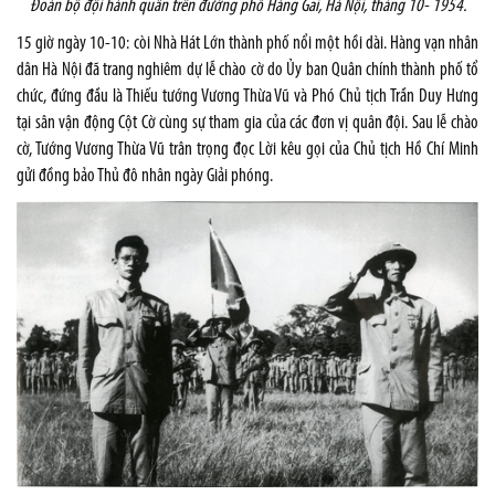
Đoàn bộ đội hành quân trên đướng phố Hàng Gai, Hà Nội, tháng 10- 1954.
15 giờ ngày 10-10: còi Nhà Hát Lớn thành phố nổi một hồi dài. Hàng vạn nhân
dân Hà Nội đã trang nghiêm dự lễ chào cờ do Ủy ban Quân chính thành phố tổ
chức, đứng đầu là Thiếu tướng Vương Thừa Vũ và Phó Chủ tịch Trần Duy Hưng
tại sân vận động Cột Cờ cùng sự tham gia của các đơn vị quân đội. Sau lễ chào
cờ, Tướng Vương Thừa Vũ trân trọng đọc Lời kêu gọi của Chủ tịch Hồ Chí Minh
gửi đồng bảo Thủ đô nhân ngày Giải phóng.