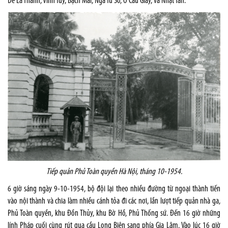
Đê La Thành, Vĩnh Tuy, Bạch Mai, Ngã Tư Sở, Ô Cầu Giấy, và Nhật Tân.
Tiếp quản Phủ Toàn quyền Hà Nội, tháng 10-1954.
6 giờ sáng ngày 9-10-1954, bộ đội lại theo nhiều đường từ ngoại thành tiến
vào nội thành và chia làm nhiều cánh tỏa đi các nơi, lần lượt tiếp quản nhà ga,
Phủ Toàn quyền, khu Đồn Thủy, khu Bờ Hồ, Phủ Thống sứ. Đến 16 giờ những
lính Pháp cuối cùng rút qua cầu Long Biên sang phía Gia Lâm. Vào lúc 16 giờ