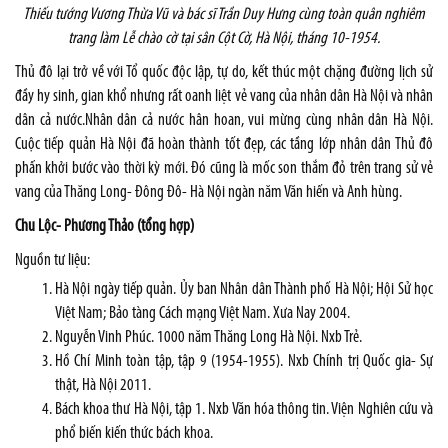
Thiếu tướng Vương Thừa Vũ và bác sĩ Trần Duy Hưng cùng toàn quân nghiêm
trang làm Lễ chào cờ tại sân Cột Cờ, Hà Nội, tháng 10-1954.
Thủ đô lại trở về với Tổ quốc độc lập, tự do, kết thúc một chặng đường lịch sử
đầy hy sinh, gian khổ nhưng rất oanh liệt vẻ vang của nhân dân Hà Nội và nhân
dân cả nước.Nhân dân cả nước hân hoan, vui mừng cùng nhân dân Hà Nội.
Cuộc tiếp quản Hà Nội đã hoàn thành tốt đẹp, các tầng lớp nhân dân Thủ đô
phấn khởi bước vào thời kỳ mới. Đó cũng là mốc son thắm đỏ trên trang sử vẻ
vang của Thăng Long- Đông Đô- Hà Nội ngàn năm Văn hiến và Anh hùng.
Chu Lộc- Phương Thảo (tổng hợp)
Nguồn tư liệu:
Hà Nội ngày tiếp quản. Ủy ban Nhân dân Thành phố Hà Nội; Hội Sử học
Việt
Nam
; Bảo tàng Cách mạng Việt
Nam
. Xưa Nay 2004.
Nguyễn Vinh Phúc. 1000 năm Thăng Long Hà Nội. Nxb Trẻ.
Hồ Chí Minh toàn tập, tập 9 (1954-1955). Nxb Chính trị Quốc gia- Sự
thật, Hà Nội 2011.
Bách khoa thư Hà Nội, tập 1. Nxb Văn hóa thông tin. Viện Nghiên cứu và
phổ biến kiến thức bách khoa.