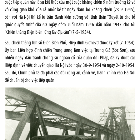
cuộc tiếp quản này là sự kết thúc của một cuộc kháng chiến 9 năm trường kỳ và
vô cùng gian khổ của cả nước kể từ ngày Nam bộ kháng chiến (23-9-1945),
còn với Hà Nội thì kể từ trận đánh kiên cường với tinh thần “Quyết tử cho Tổ
quốc quyết sinh” của 60 ngày đêm cuối năm 1946 đầu năm 1947 cho tới
“Chiến thắng Điện Biên lừng lẫy địa cầu” (7-5-1954).
Sau chiến thắng lịch sử Điện Biên Phủ, Hiệp định Giơnevơ được ký kết (7-1954).
Ủy ban Liên hợp đình chiến Trung ương làm việc tại Trung Giã (Sóc Sơn), sau
nhiều ngày đấu tranh chống sự ngoan cố của quân đội Pháp, đã ký được các
Hiệp định về việc chuyển giao Hà Nội vào ngày 30-9-1954 và ngày 2-10-1954.
Sau đó, Chính phủ ta đã phái các đội công an, cảnh vệ, hành chính vào Hà Nội
để chuẩn bị cho việc tiếp quản.