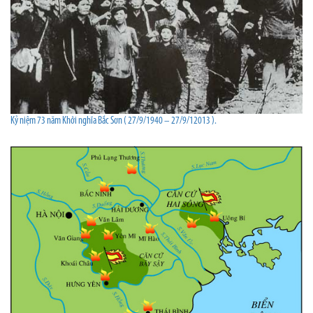
Kỷ niệm 73 năm Khởi nghĩa Bắc Sơn ( 27/9/1940 – 27/9/12013 ).