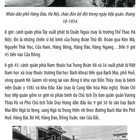
Nhân dân phố Hàng Đào, Hà Nội, chào đón bộ đội trong ngày tiếp quản, tháng
10-1954.
8 giờ: cánh quân phía Tây xuất phát từ Quần Ngựa (nay là trường Thể Thao Hà
Nội). Đó là những chiến sĩ bộ binh của Trung đoàn Thủ đô. Đoàn qua Kim Mã,
Nguyễn Thái Học, Cửa Nam, Hàng Bông, Hàng Đào, Hàng Ngang…Đến 9 giờ
45 tiến vào Cửa Đông.
8 giờ 45: cánh quân phía Nam thuộc hai Trung đoàn 88 và 36 xuất phát từ Việt
Nam học xá (nay thuộc trường Đại học Bách khoa) tiến qua Bạch Mai, phố Huế,
vòng quanh Hồ Gươm rồi vòng lại vào đóng ở khu vực Đồn Thủy (nay là bệnh
viện Quân y 108) và khu Đấu Xảo (nay là Cung Văn hóa Hữu nghị). Đoàn Chỉ
huy tiếp quản gồm cơ giới và pháo binh do Chủ tịch Ủy ban quân quản Vương
Thừa Vũ và Phó Chủ tịch Trần Duy Hưng dẫn đầu lúc 9 giờ 30 từ sân bay Bạch
Mai đến Ngã tư Vọng, sang Ngã tư Trung Hiền rồi theo đường Bạch Mai lên Phố
Huế, Hàng Bài, Bờ Hồ, Hàng Đào, Đồng Xuân, vào Cửa Bắc.