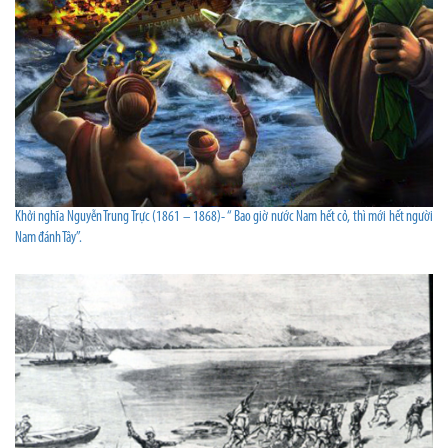
Khởi nghĩa Nguyễn Trung Trực (1861 – 1868)- “ Bao giờ nước Nam hết cỏ, thì mới hết người
Nam đánh Tây”.