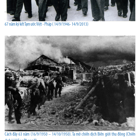
67 năm ký kết Tạm ước Việt - Pháp ( 14/9/1946- 14/9/2013)
Cách đây 63 năm (16/9/1950 – 14/10/1950). Ta mở chiến dịch Biên giới thu đông (Chiến