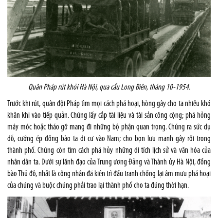
Quân Pháp rút khỏi Hà Nội, qua cẩu Long Biên, tháng 10-1954.
Trước khi rút, quân đội Pháp tìm mọi cách phá hoại, hòng gây cho ta nhiều khó
khăn khi vào tiếp quản. Chúng lấy cắp tài liệu và tài sản công cộng; phá hỏng
máy móc hoặc tháo gỡ mang đi những bộ phận quan trọng. Chúng ra sức dụ
dỗ, cưỡng ép đồng bào ta di cư vào
Nam
; cho bọn lưu manh gây rối trong
thành phố. Chúng còn tìm cách phá hủy những di tích lịch sử và văn hóa của
nhân dân ta. Dưới sự lãnh đạo của Trung ương Đảng và Thành ủy Hà Nội, đồng
bào Thủ đô, nhất là công nhân đã kiên trì đấu tranh chống lại âm mưu phá hoại
của chúng và buộc chúng phải trao lại thành phố cho ta đúng thời hạn.