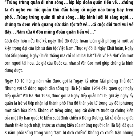
“Trùng trùng quân đi như sóng…lớp lớp đoàn quân tiến về…chúng
ta đi nghe vui lúc quân thù đầu hàng cờ ngày nào tung bay trên
phố…Trùng trùng quân đi như sóng…lấp lánh lưỡi lê sáng ngời…
chúng ta đem vinh quang sức dân tộc trở về…cả cuộc đời tươi vui về
đây…Năm cửa ô đón mừng đoàn quân tiến về…”
Cách đây hơn nửa thế kỷ, ngày Thủ đô được hoàn toàn giải phóng là một sự
kiện trọng đại của lịch sử dân tộc Việt
Nam
. Thực sự đó là Ngày Khải hoàn, Ngày
hội Giải phóng, Ngày Chiến thắng mà chỉ có lời bài hát “Tiến về Hà Nội” của một
con người tài hoa, tác giả của Quốc ca, nhạc sĩ Văn Cao mới giúp chúng ta hình
dung được.
Ngày 10-10 hàng năm vẫn được gọi là “ngày kỷ niệm Giải phóng Thủ đô”.
Nhưng với số đông người dân sống tại Hà Nội năm 1954 đều quen gọi ‘ngày
tiếp quản”. Với Hà Nội 1954, được gọi là Ngày tiếp quản bởi lẽ, giờ ấy, ngày ấy
quân ta trở về tiếp nhận lại thành phố Thủ đô thân yêu từ trong tay đối phương
một cách hòa bình. Không có tiếng súng, mọi cái diễn ra trước sự chứng kiến
của một Ủy ban quốc tế kiểm soát đình chiến ở Đông Dương. Tất cả diễn ra giữa
thanh thiên bạch nhật, trước sự chứng kiến của những người dân Hà Nội đã qua
8 năm phải sống trong vùng “tạm bị địch chiếm”. Không có chiến trận nhưng