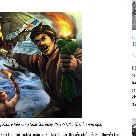
Li
đầ
16
Tr
cô
tr
ch
kế
đo
spérance trên sông Nhật Tảo, ngày 10/12/1861 (Tranh minh họa)
 kích trên bờ, nghĩa quân phân tán lên các thuyền nhỏ giả làm thuyền buôn