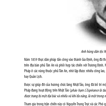
Anh hùng dân tộc N
Năm 1859 thực dân pháp tấn công vào thành Gia Định, ông đã th
trên địa bàn phủ Tân An và phối hợp tác chiến với Trương Địn
Pháp ở các vùng thuộc phủ Tân An, nhờ lập được nhiều công lao
hay Quản Lịch.
Được sự giúp đỡ của hương chức làng Nhật Tảo, ông đã bố trí m
’
Pháp đang hoạt động trên Nhật Tảo (
pháo hạm L
Espérance là t
được trang bị một đại bác và nhiều vũ khí đa năng, là một trong
Tham gia trong trận chiến này có Nguyễn Trung Trực và các Ph