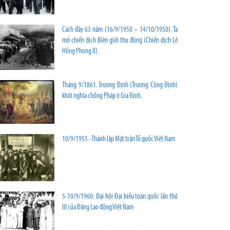
Cách đây 63 năm (16/9/1950 – 14/10/1950). Ta
mở chiến dịch Biên giới thu đông (Chiến dịch Lê
Hồng Phong II).
Tháng 9/1861. Trương Định (Trương Công Định)
khởi nghĩa chống Pháp ở Gia Định.
10/9/1955 - Thành lập Mặt trận Tổ quốc Việt Nam
5-10/9/1960: Đại hội Đại biểu toàn quốc lần thứ
III của Đảng Lao động Việt Nam