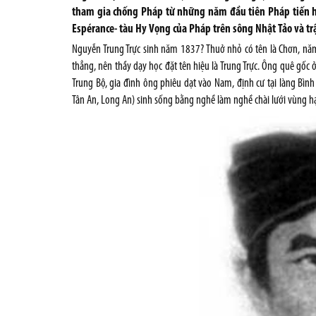
tham gia chống Pháp từ những năm đầu tiên Pháp tiến hàn
Espérance- tàu Hy Vọng của Pháp trên sông Nhật Tảo và trậ
Nguyễn Trung Trực sinh năm 1837? Thuở nhỏ có tên là Chơn, năm 
thẳng, nên thầy dạy học đặt tên hiệu là Trung Trực. Ông quê gốc 
Trung Bộ, gia đình ông phiêu dạt vào Nam, định cư tại làng Bình
Tân An, Long An) sinh sống bằng nghề làm nghề chài lưới vùng h