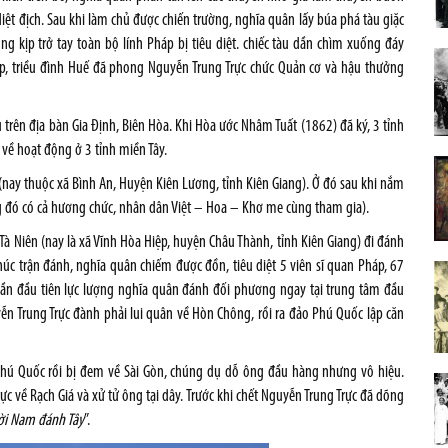
diệt địch. Sau khi làm chủ được chiến trường, nghĩa quân lấy búa phá tàu giặc
 kịp trở tay toàn bộ lính Pháp bị tiêu diệt. chiếc tàu dần chìm xuống đáy
p, triều đình Huế đã phong Nguyễn Trung Trực chức Quản cơ và hậu thưởng
 trên địa bàn Gia Định, Biên Hòa. Khi Hòa ước Nhâm Tuất (1862) đã ký, 3 tỉnh
về hoạt động ở 3 tỉnh miền Tây.
nay thuộc xã Bình An, Huyện Kiên Lương, tỉnh Kiên Giang). Ở đó sau khi nắm
ng đó có cả hương chức, nhân dân Việt – Hoa – Khơ me cùng tham gia).
 Niên (nay là xã Vĩnh Hòa Hiệp, huyện Châu Thành, tỉnh Kiên Giang) đi đánh
húc trận đánh, nghĩa quân chiếm được đồn, tiêu diệt 5 viên sĩ quan Pháp, 67
à lần đầu tiên lực lượng nghĩa quân đánh đối phương ngay tại trung tâm đầu
n Trung Trực đành phải lui quân về Hòn Chông, rồi ra đảo Phú Quốc lập căn
Phú Quốc rồi bị đem về Sài Gòn, chúng dụ dỗ ông đầu hàng nhưng vô hiệu.
về Rạch Giá và xử tử ông tại dây. Trước khi chết Nguyễn Trung Trực đã dõng
ười Nam đánh Tây
”.