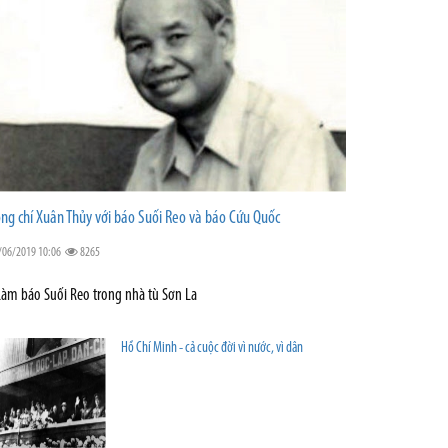
ng chí Xuân Thủy với báo Suối Reo và báo Cứu Quốc
/06/2019 10:06
8265
Làm báo Suối Reo trong nhà tù Sơn La
Hồ Chí Minh - cả cuộc đời vì nước, vì dân