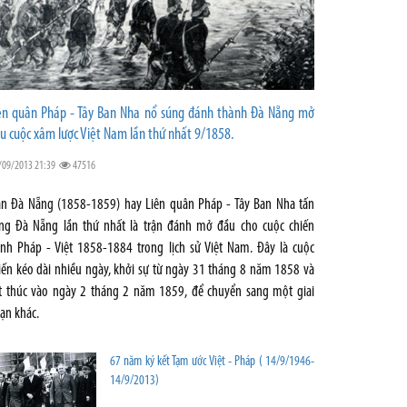
ên quân Pháp - Tây Ban Nha nổ súng đánh thành Đà Nẵng mở
u cuộc xâm lược Việt Nam lần thứ nhất 9/1858.
/09/2013 21:39
47516
ận Đà Nẵng (1858-1859) hay Liên quân Pháp - Tây Ban Nha tấn
ng Đà Nẵng lần thứ nhất là trận đánh mở đầu cho cuộc chiến
anh Pháp - Việt 1858-1884 trong lịch sử Việt Nam. Đây là cuộc
iến kéo dài nhiều ngày, khởi sự từ ngày 31 tháng 8 năm 1858 và
t thúc vào ngày 2 tháng 2 năm 1859, để chuyển sang một giai
ạn khác.
67 năm ký kết Tạm ước Việt - Pháp ( 14/9/1946-
14/9/2013)