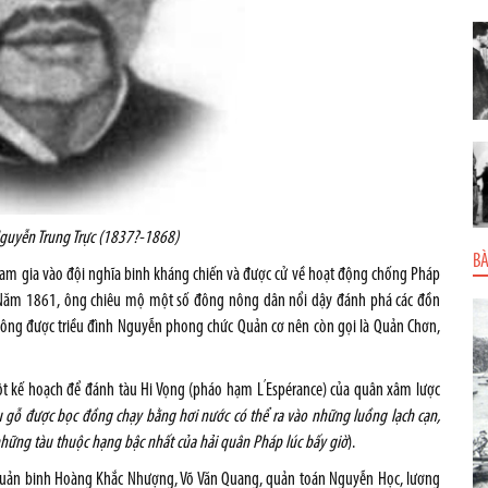
guyễn Trung Trực (1837?-1868)
BÀ
am gia vào đội nghĩa binh kháng chiến và được cử về hoạt động chống Pháp
h. Năm 1861, ông chiêu mộ một số đông nông dân nổi dậy đánh phá các đồn
, ông được triều đình Nguyễn phong chức Quản cơ nên còn gọi là Quản Chơn,
’
ột kế hoạch để đánh tàu Hi Vọng (pháo hạm L
Espérance) của quân xâm lược
àu gỗ được bọc đồng chạy bằng hơi nước có thể ra vào những luồng lạch cạn,
 những tàu thuộc hạng bậc nhất của hải quân Pháp lúc bấy giờ
).
ó quản binh Hoàng Khắc Nhượng, Võ Văn Quang, quản toán Nguyễn Học, lương