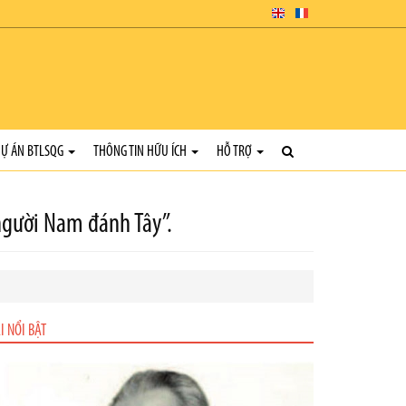
Ự ÁN BTLSQG
THÔNG TIN HỮU ÍCH
HỖ TRỢ
người Nam đánh Tây”.
I NỔI BẬT