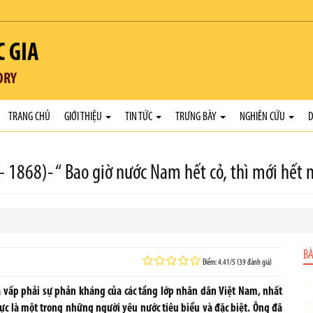
C GIA
ORY
TRANG CHỦ
GIỚI THIỆU
TIN TỨC
TRƯNG BÀY
NGHIÊN CỨU
D
 1868)- “ Bao giờ nước Nam hết cỏ, thì mới hết 
BÀ
Điểm: 4.41/5 (39 đánh giá)
ã vấp phải sự phản kháng của các tầng lớp nhân dân Việt Nam, nhất
rực là một trong những người yêu nước tiêu biểu và đặc biệt. Ông đã