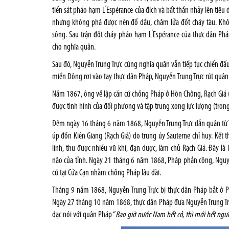
’
tiến sát pháo hạm L
Espérance của địch và bất thần nhảy lên tiêu 
nhưng không phá được nên đổ dầu, châm lửa đốt cháy tàu. Không
’
sông. Sau trận đốt cháy pháo hạm L
Espérance của thực dân Phá
cho nghĩa quân.
Sau đó, Nguyễn Trung Trực cùng nghĩa quân vẫn tiếp tục chiến đấu
miền Đông rơi vào tay thực dân Pháp, Nguyễn Trung Trực rút quân 
Năm 1867, ông về lập căn cứ chống Pháp ở Hòn Chông, Rạch Giá (
được tình hình của đối phương và tập trung xong lực lượng (tro
Đêm ngày 16 tháng 6 năm 1868, Nguyễn Trung Trực dẫn quân từ Tà
úp đồn Kiên Giang (Rạch Giá) do trung úy Sauterne chỉ huy. Kết t
lính, thu được nhiều vũ khí, đạn dược, làm chủ Rạch Giá. Đây l
não của tỉnh. Ngày 21 tháng 6 năm 1868, Pháp phản công, Nguyễ
cứ tại Cửa Cạn nhằm chống Pháp lâu dài.
Tháng 9 năm 1868, Nguyễn Trung Trực bị thực dân Pháp bắt ở 
Ngày 27 tháng 10 năm 1868, thực dân Pháp đưa Nguyễn Trung Trực 
dạc nói với quân Pháp “
Bao giờ nước Nam hết cỏ, thì mới hết ng