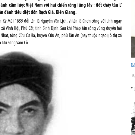
h xâm lược Việt Nam với hai chiến công lừng lẫy : đốt cháy tàu L’
n đánh tiêu diệt đồn Rạch Giá, Kiên Giang.
Kỷ Mùi 1859 đổi tên là Nguyễn Văn Lịch, vì tên là Chơn cộng với tính ngay
ở xã Vĩnh Hội, Phù Cát, tỉnh Bình Định. Sau khi Pháp tấn công vùng duyên hải
 Nhật, tổng Cửu Cư Hạ, huyện Cửu An, phủ Tân An (nay thuộc ngaoij ô thị xã
ạ lưu sông Vàm Cỏ.
Đồ
18
* 