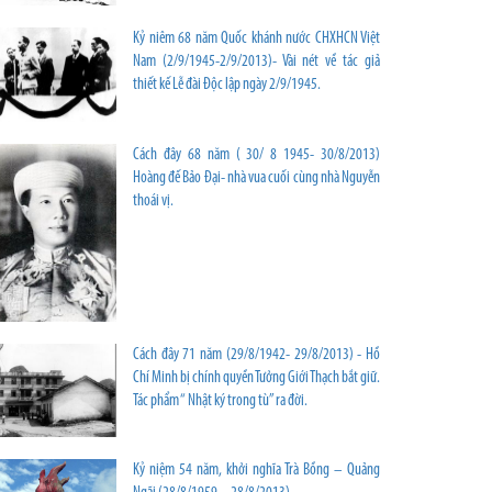
Kỷ niêm 68 năm Quốc khánh nước CHXHCN Việt
Nam (2/9/1945-2/9/2013)- Vài nét về tác giả
thiết kế Lễ đài Độc lập ngày 2/9/1945.
Cách đây 68 năm ( 30/ 8 1945- 30/8/2013)
Hoàng đế Bảo Đại- nhà vua cuối cùng nhà Nguyễn
thoái vị.
Cách đây 71 năm (29/8/1942- 29/8/2013) - Hồ
Chí Minh bị chính quyền Tưởng Giới Thạch bắt giữ.
Tác phẩm “ Nhật ký trong tù” ra đời.
Kỷ niệm 54 năm, khởi nghĩa Trà Bồng – Quảng