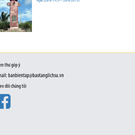
Ngãi (28/8/1959 – 28/8/2013).
m thư góp ý
ail: banbientap@baotanglichsu.vn
eo dõi chúng tôi